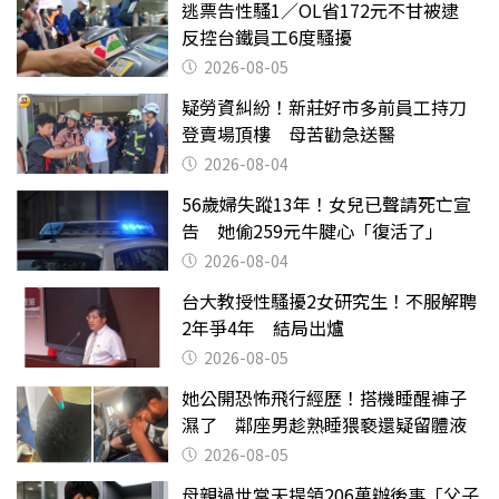
逃票告性騷1／OL省172元不甘被逮
反控台鐵員工6度騷擾
2026-08-05
疑勞資糾紛！新莊好市多前員工持刀
登賣場頂樓 母苦勸急送醫
2026-08-04
56歲婦失蹤13年！女兒已聲請死亡宣
告 她偷259元牛腱心「復活了」
2026-08-04
台大教授性騷擾2女研究生！不服解聘
2年爭4年 結局出爐
2026-08-05
她公開恐怖飛行經歷！搭機睡醒褲子
濕了 鄰座男趁熟睡猥褻還疑留體液
2026-08-05
母親過世當天提領206萬辦後事「父子