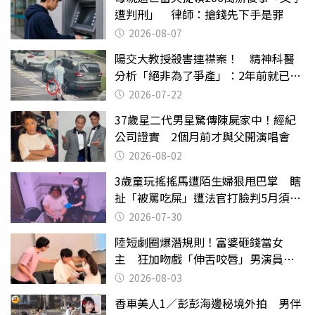
遭判刑」 律師：搶錢先下手是罪
2026-08-07
陽交大教授殺害連襟案！ 精神科醫
分析「絕非為了爭產」：2年前就已言
行詭異
2026-07-22
37歲星二代男星驚傳陳屍家中！經紀
公司證實 2個月前才與父開演唱會
2026-08-02
3歲童玩搖搖馬遭陌生婦狠甩巴掌 瞎
扯「被罵吃屎」遭法官打臉判5月須入
監
2026-07-30
陸短劇圈爆潛規則！富婆砸錢當女
主 狂加吻戲「伸舌咬唇」男演員崩
潰
2026-08-03
香車美人1／彭彭海邊秘境外拍 男伴