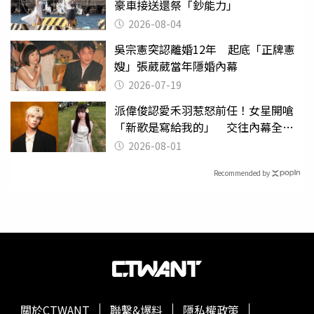
豪車接送還祭「鈔能力」
2026-08-04
吳宗憲突認離婚12年 起底「正牌憲
嫂」張葳葳當年隱婚內幕
2026-07-19
派偉俊認愛禾羽惹怒前任！女星開嗆
「新歌是寫給我的」 交往內幕全說
了
2026-08-01
Recommended by
關於CTWANT
聯繫&爆料
隱私權政策