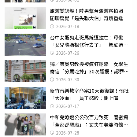
旅遊變認親！陸男幫台灣遊客拍照
閒聊驚覺「是失聯大伯」奇蹟重逢
2026-07-18
台中女遛狗走斑馬線遭撞亡！母慟
「女兒隨媽祖修行去了」 駕駛過失
致死判9月
2026-07-26
獨／東吳男教授被瘋狂迷戀 女學生
寄信「分屍吃掉」30次騷擾！認罪免
關
2026-07-30
新竹音樂教室命案10天後復課！他批
「太冷血」 員工怒駁：閉上嘴
2026-07-17
中和兒媳遭公公砍百刀致死 閨密揭
「全家都惡魔」：丈夫在老婆時懷孕
摔東西
2026-07-28