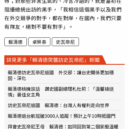
待；對那些非常生氣的、冷言冷語的，就是當初在
阻擾總統出訪的黑手，「我相信這個黑手以及我們
在外交競爭的對手，都在對岸，在國內，我們只要
有隊友，絕對不要有對手」。
賴清德
卓榮泰
史瓦帝尼
詳見更多「賴清德突襲訪史瓦帝尼」新聞
賴清德訪史瓦帝尼返國 外交部：讓台史關係更加穩
固、深化
賴清德桃機談話 讚史國副總理札杜莉：「溫馨接送
情」最佳女主角
訪史瓦帝尼返國 賴清德：台灣人有權利走向世界
賴清德返台航班破3000人追蹤！預計上午10時抵國門
拜會史瓦帝尼王母 賴清德：如同回到第二個家般溫暖