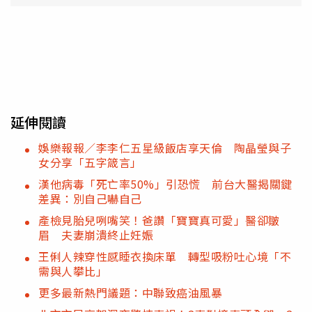
延伸閱讀
娛樂報報／李李仁五星級飯店享天倫 陶晶瑩與子
女分享「五字箴言」
漢他病毒「死亡率50%」引恐慌 前台大醫揭關鍵
差異：別自己嚇自己
產檢見胎兒咧嘴笑！爸讚「寶寶真可愛」醫卻皺
眉 夫妻崩潰終止妊娠
王俐人辣穿性感睡衣換床單 轉型吸粉吐心境「不
需與人攀比」
更多最新熱門議題：中聯致癌油風暴