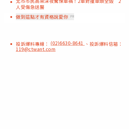
北市市民高架深夜驚悚車禍！2車對撞車頭全毀 2
人受傷急送醫
做到這點才有資格說愛你
PR
(02)6630-8641
投訴爆料專線：
、投訴爆料信箱：
119@ctwant.com