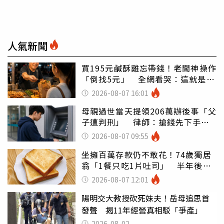
人氣新聞
買195元鹹酥雞忘帶錢！老闆神操作
「倒找5元」 全網看哭：這就是台
灣
2026-08-07 16:01
母親過世當天提領206萬辦後事「父
子遭判刑」 律師：搶錢先下手是
罪
2026-08-07 09:55
坐擁百萬存款仍不敢花！74歲獨居
翁「1餐只吃1片吐司」 半年後暴
瘦嚇壞女兒
2026-08-07 12:01
陽明交大教授砍死妹夫！岳母追思首
發聲 揭11年經營真相駁「爭產」
2026-08-02