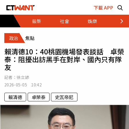
跳至主要內容區塊
下載 APP
最新
社會
娛樂
財經
政治
焦點
賴清德10：40桃園機場發表談話 卓榮
泰：阻擾出訪黑手在對岸、國內只有隊
友
記者：
徐立諺
2026-05-05 10:42
賴清德
卓榮泰
史瓦帝尼