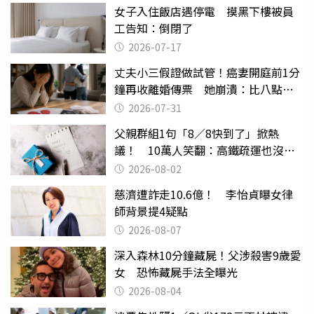
女子入住飯店遇停電 摸黑下樓被員
工告知：倒閉了
2026-07-17
丈夫小三假證做試管！癌妻開庭前1分
鐘再收離婚傳票 她崩潰：比八點檔
還扯
2026-07-31
父親群組1句「8／8快到了」掀熱
議！ 10萬人笑翻：高鐵疏運也沒列
父親節
2026-08-02
慈濟遭詐走10.6億！ 李怡貞曝女律
師背景提4疑點
2026-08-07
深入森林10分鐘藏屍！父涉殺害9歲愛
女 恐怖藏屍手法全曝光
2026-08-04