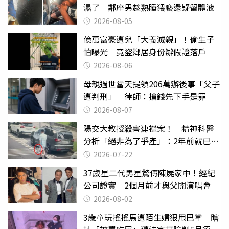
濕了 鄰座男趁熟睡猥褻還疑留體液
2026-08-05
億萬富豪遭兒「大義滅親」！偷生子
怕曝光 竟盜鄰居身份辦假證落戶
2026-08-06
母親過世當天提領206萬辦後事「父子
遭判刑」 律師：搶錢先下手是罪
2026-08-07
陽交大教授殺害連襟案！ 精神科醫
分析「絕非為了爭產」：2年前就已言
行詭異
2026-07-22
37歲星二代男星驚傳陳屍家中！經紀
公司證實 2個月前才與父開演唱會
2026-08-02
3歲童玩搖搖馬遭陌生婦狠甩巴掌 瞎