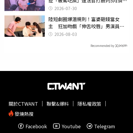
扯「被罵吃屎」遭法官打臉判5月須入
監
2026-07-30
陸短劇圈爆潛規則！富婆砸錢當女
主 狂加吻戲「伸舌咬唇」男演員崩
潰
2026-08-03
Recommended by
關於CTWANT
聯繫&爆料
隱私權政策
發燒熱搜
Facebook
Youtube
Telegram