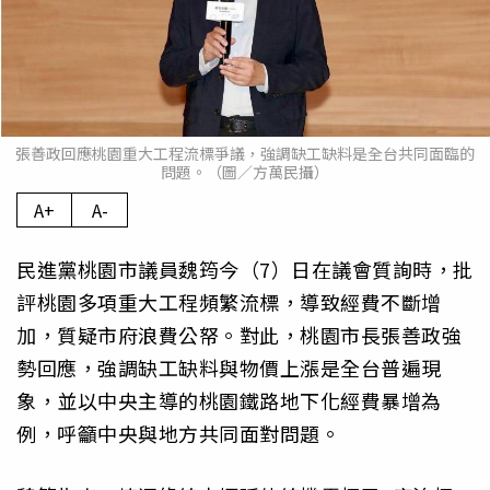
張善政回應桃園重大工程流標爭議，強調缺工缺料是全台共同面臨的
問題。（圖／方萬民攝）
A+
A-
民進黨桃園市議員魏筠今（7）日在議會質詢時，批
評桃園多項重大工程頻繁流標，導致經費不斷增
加，質疑市府浪費公帑。對此，桃園市長張善政強
勢回應，強調缺工缺料與物價上漲是全台普遍現
象，並以中央主導的桃園鐵路地下化經費暴增為
例，呼籲中央與地方共同面對問題。