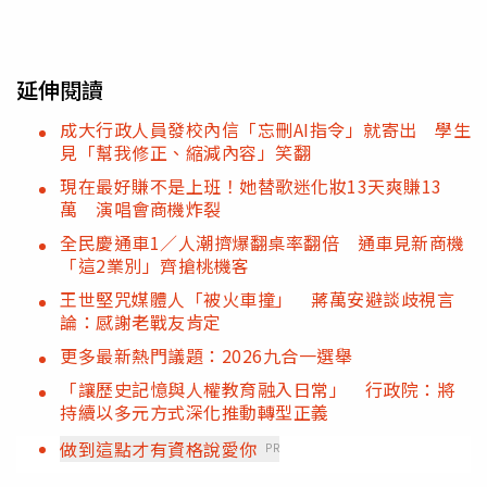
延伸閱讀
成大行政人員發校內信「忘刪AI指令」就寄出 學生
見「幫我修正、縮減內容」笑翻
現在最好賺不是上班！她替歌迷化妝13天爽賺13
萬 演唱會商機炸裂
全民慶通車1／人潮擠爆翻桌率翻倍 通車見新商機
「這2業別」齊搶桃機客
王世堅咒媒體人「被火車撞」 蔣萬安避談歧視言
論：感謝老戰友肯定
更多最新熱門議題：2026九合一選舉
「讓歷史記憶與人權教育融入日常」 行政院：將
持續以多元方式深化推動轉型正義
做到這點才有資格說愛你
PR