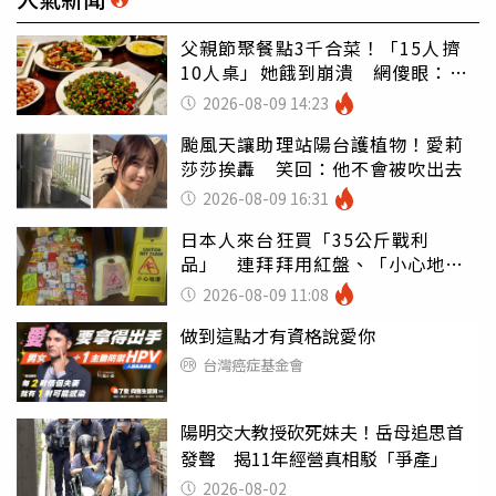
父親節聚餐點3千合菜！「15人擠
10人桌」她餓到崩潰 網傻眼：讓
店家看笑話
2026-08-09 14:23
颱風天讓助理站陽台護植物！愛莉
莎莎挨轟 笑回：他不會被吹出去
2026-08-09 16:31
日本人來台狂買「35公斤戰利
品」 連拜拜用紅盤、「小心地
滑」告示牌也帶回家
2026-08-09 11:08
做到這點才有資格說愛你
台灣癌症基金會
陽明交大教授砍死妹夫！岳母追思首
發聲 揭11年經營真相駁「爭產」
2026-08-02