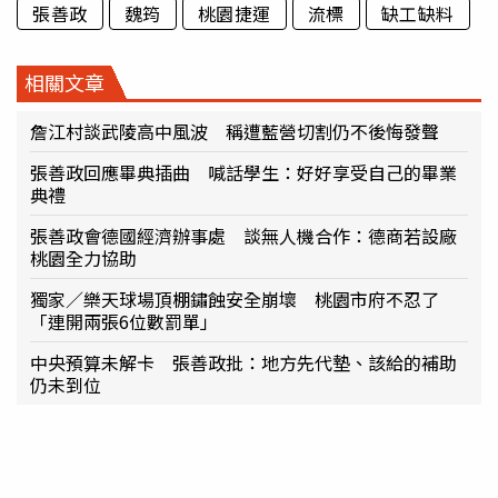
張善政
魏筠
桃園捷運
流標
缺工缺料
相關文章
詹江村談武陵高中風波 稱遭藍營切割仍不後悔發聲
張善政回應畢典插曲 喊話學生：好好享受自己的畢業
典禮
張善政會德國經濟辦事處 談無人機合作：德商若設廠
桃園全力協助
獨家／樂天球場頂棚鏽蝕安全崩壞 桃園市府不忍了
「連開兩張6位數罰單」
中央預算未解卡 張善政批：地方先代墊、該給的補助
仍未到位