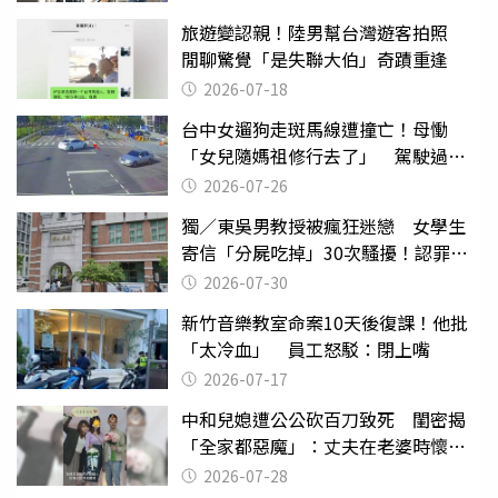
旅遊變認親！陸男幫台灣遊客拍照
閒聊驚覺「是失聯大伯」奇蹟重逢
2026-07-18
台中女遛狗走斑馬線遭撞亡！母慟
「女兒隨媽祖修行去了」 駕駛過失
致死判9月
2026-07-26
獨／東吳男教授被瘋狂迷戀 女學生
寄信「分屍吃掉」30次騷擾！認罪免
關
2026-07-30
新竹音樂教室命案10天後復課！他批
「太冷血」 員工怒駁：閉上嘴
2026-07-17
中和兒媳遭公公砍百刀致死 閨密揭
「全家都惡魔」：丈夫在老婆時懷孕
摔東西
2026-07-28