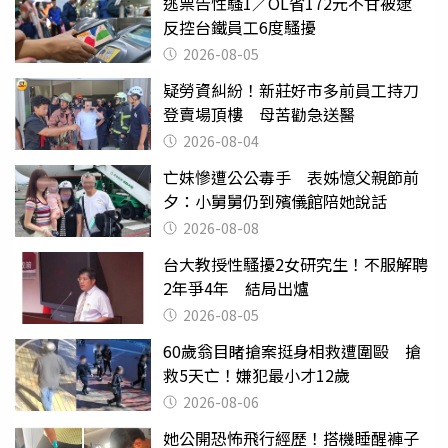
逃票告性騷1／OL省172元不甘被逮
反控台鐵員工6度騷擾
2026-08-05
疑勞資糾紛！新莊好市多前員工持刀
登賣場頂樓 母苦勸急送醫
2026-08-04
亡妹慘遭公公毒手 表姊憶父親節前
夕：小舅舅仍到殯儀館陪她說話
2026-08-08
台大教授性騷擾2女研究生！不服解聘
2年爭4年 結局出爐
2026-08-05
60歲翁目睹搶案挺身相救遭圍毆 搶
救5天亡！嫌犯最小才12歲
2026-08-06
她公開恐怖飛行經歷！搭機睡醒褲子