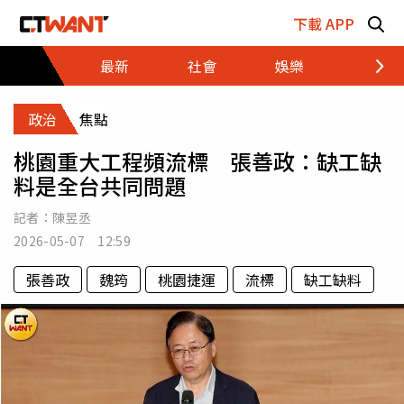
跳至主要內容區塊
下載 APP
最新
社會
娛樂
財經
政治
焦點
桃園重大工程頻流標 張善政：缺工缺
料是全台共同問題
記者：
陳昱丞
2026-05-07 12:59
張善政
魏筠
桃園捷運
流標
缺工缺料