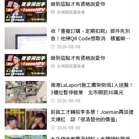
做到這點才有資格說愛你
台灣癌症基金會
收「重複訂購、定期扣款」郵件先別
急！他掃QR Code想取消 積蓄瞬間
蒸發
2026-08-08
做到這點才有資格說愛你
台灣癌症基金會
南港LaLaport施工鷹架倒塌1人送醫！
3櫃位暫停營業 北市開罰30萬元
2026-08-08
前員工才轉投李多慧！Joeman再談建
文爆紅 認「很清楚他的價值」
2026-08-06
木乃伊命案再添疑點！命理師赴現場