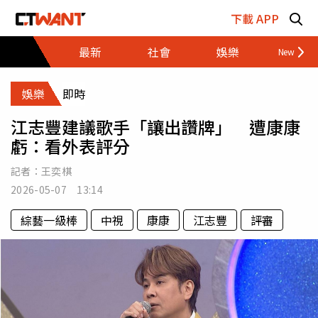
跳至主要內容區塊
下載 APP
最新
社會
娛樂
財經
娛樂
即時
江志豐建議歌手「讓出讚牌」 遭康康
虧：看外表評分
記者：
王奕棋
2026-05-07 13:14
綜藝一級棒
中視
康康
江志豐
評審