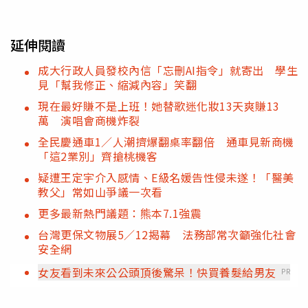
延伸閱讀
成大行政人員發校內信「忘刪AI指令」就寄出 學生
見「幫我修正、縮減內容」笑翻
現在最好賺不是上班！她替歌迷化妝13天爽賺13
萬 演唱會商機炸裂
全民慶通車1／人潮擠爆翻桌率翻倍 通車見新商機
「這2業別」齊搶桃機客
疑遭王定宇介入感情、E級名媛告性侵未遂！「醫美
教父」常如山爭議一次看
更多最新熱門議題：熊本7.1強震
台灣更保文物展5／12揭幕 法務部常次籲強化社會
安全網
女友看到未來公公頭頂後驚呆！快買養髮給男友
PR