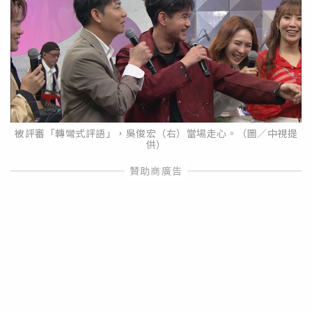
被評審「轉彎式評語」，吳俊宏（右）當場走心。（圖／中視提
供）