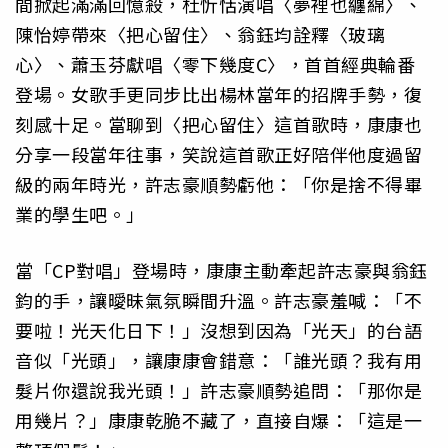
間掀起滿滿回憶殺，杜忻恬演唱〈夢裡也纏綿〉、
陳怡婷帶來〈把心留住〉、翁鈺均詮釋〈玻璃
心〉、蕭玉芬獻唱〈零下幾度C〉，首首經典輪番
登場。女歌手更同步比出楊林當年的招牌手勢，復
刻感十足。當聊到〈把心留住〉這首歌時，康康也
分享一段當年往事，笑說這首歌正好陪伴他度過留
級的兩年時光，許志豪順勢虧他：「你是捨不得畢
業的學生吧。」
當「CP對唱」登場時，康康主動牽起許志豪與翁鈺
鈞的手，讓曖昧氣氛瞬間升溫。許志豪羞喊：「不
要啦！光天化日下！」沒想到因為「光天」的台語
音似「光頭」，讓康康會錯意：「誰光頭？我有用
髮片你還說我光頭！」許志豪順勢追問：「那你是
用幾片？」康康乾脆不藏了，直接自爆：「這是一