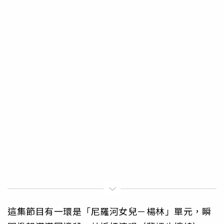
這集節目有一環是「尼羅河女兒－楊林」單元，瞬