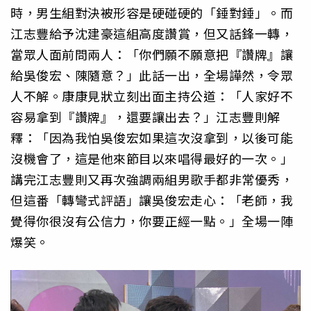
時，男生組對決被形容是硬碰硬的「錘對錘」。而
江志豐給予沈建豪這組高度讚賞，但又話鋒一轉，
當眾人面前問兩人：「你們願不願意把『讚牌』讓
給吳俊宏、陳隨意？」此話一出，全場譁然，令眾
人不解。康康見狀立刻出面主持公道：「人家好不
容易拿到『讚牌』，還要讓出去？」江志豐則解
釋：「因為我怕吳俊宏如果這次沒拿到，以後可能
沒機會了，這是他來節目以來唱得最好的一次。」
講完江志豐則又再次強調兩組男歌手都非常優秀，
但這番「轉彎式評語」讓吳俊宏走心：「老師，我
覺得你很沒有公信力，你要正經一點。」全場一陣
爆笑。