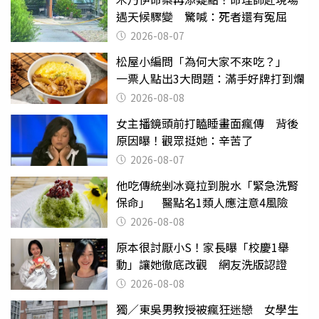
遇天候驟變 驚喊：死者還有冤屈
2026-08-07
松屋小編問「為何大家不來吃？」
一票人點出3大問題：滿手好牌打到爛
2026-08-08
女主播鏡頭前打瞌睡畫面瘋傳 背後
原因曝！觀眾挺她：辛苦了
2026-08-07
他吃傳統剉冰竟拉到脫水「緊急洗腎
保命」 醫點名1類人應注意4風險
2026-08-08
原本很討厭小S！家長曝「校慶1舉
動」讓她徹底改觀 網友洗版認證
2026-08-08
獨／東吳男教授被瘋狂迷戀 女學生