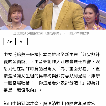
江志豐講評被虧按照「顏值取向」。（圖／中視提供）
A+
A-
中視《綜藝一級棒》本周推出全新主題「紅火熱辣
愛的金曲燒」，由音樂創作人江志豐擔任評審，沒
想到他在點評時竟語出驚人「為了畫面好看」，直
接選擇讓女生組的吳申梅與蘇宥蓉順利過關，康康
一聽當場吐槽：「你這是看外表評分吧！」認為評
審是「顏值取向」。
節目中輪到沈建豪、吳湧濱對上陳隨意和吳俊宏