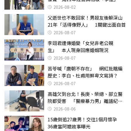
2026-08-02
父逝世也不敢回家！男殺友後躲深山
21年「活得像野人」 1關鍵出面自首
2026-08-07
李翊君遭傳婚變「女兒非老公親
生」 本人現身回應婚姻現況
2026-08-07
苦苓喊「唐朝不存在」 網紅批瞎編
歷史：李白、杜甫用鮮卑文寫詩？
2026-08-07
高雄欠到台北！長庚、榮總、部立醫
院都受害 「醫療暴力男」離譜紀錄
曝光
2026-08-06
15歲倒追27歲男！交往1個月懷孕
36歲當阿嬤故事曝光