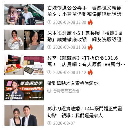
亡妹慘遭公公毒手 表姊憶父親節
前夕：小舅舅仍到殯儀館陪她說話
2026-08-08 12:30
原本很討厭小S！家長曝「校慶1舉
動」讓她徹底改觀 網友洗版認證
2026-08-08 11:03
故宮《龍藏經》打7折仍要131.6
萬！ 店員曝：有人原價188萬付現
購買
2026-08-08 11:42
做到這點才有資格說愛你
台灣癌症基金會
彭小刀證實離婚！14年豪門婚正式畫
句點 親曝：我們還是家人
2026-08-07