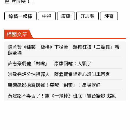
整頂假髮！」
綜藝一級棒
中視
康康
江志豐
評審
相關文章
陳孟賢《綜藝一級棒》下猛藥 熱舞狂扭「三振舞」嗨
翻全場
許志豪虧他「對嘴」 康康回嗆：人飄了
洪敬堯評分怕得罪人 陳孟賢當場走心想叫車回家
康康錄影拋震撼彈！突喊「封麥」：串場就好
黃建銘不毒舌了！讚《一級棒》班底「被台語歌耽誤」