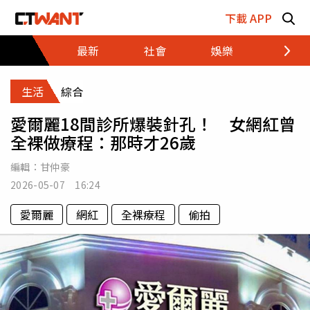
跳至主要內容區塊
下載 APP
最新
社會
娛樂
財經
生活
綜合
愛爾麗18間診所爆裝針孔！ 女網紅曾
全裸做療程：那時才26歲
編輯：
甘仲豪
2026-05-07 16:24
愛爾麗
網紅
全裸療程
偷拍