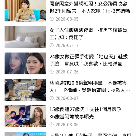
開會照意外變網紅照！女公務員妝容
掀2千則留言 本人怒嗆：化妝有錯嗎
2026-08-05
女子入住飯店遇停電 摸黑下樓被員
工告知：倒閉了
2026-07-17
24歲女做正顎手術變「地包天」鞋拔
子臉 醫竟喊：我喜歡，比較洋氣
2026-07-26
慈濟遭詐10.6億聲明挨轟「不像被害
人」 P律師、吳靜怡齊問：捐款人有
權知道真相
2026-08-07
15歲倒追27歲男！交往1個月懷孕
36歲當阿嬤故事曝光
2026-08-06
不是AI！他「沒脖子」畫面瘋傳 真相