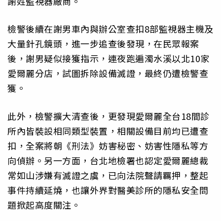
謝姓監視器廠商。
檢警後續在謝男車內與辦公室查扣8部監視器主機及
大量針孔鏡頭，進一步追查後發現，在民眾報案
後，謝男疑似接獲指示，連夜跑遍濁水溪以北10家
愛爾麗分店，試圖拆除設備滅證，最終仍遭檢警查
獲。
此外，檢警擴大清查後，更發現愛爾麗全台18間診
所內皆裝設相同類型裝置，相關設備目前均已遭查
扣，全案將朝《刑法》妨害秘密、妨害性隱私等方
向偵辦。另一方面，台北地檢署也認定愛爾麗總裁
常如山涉嫌有滅證之虞，已向法院聲請羈押，整起
事件持續延燒，也讓外界對醫美診所的隱私安全問
題掀起高度關注。