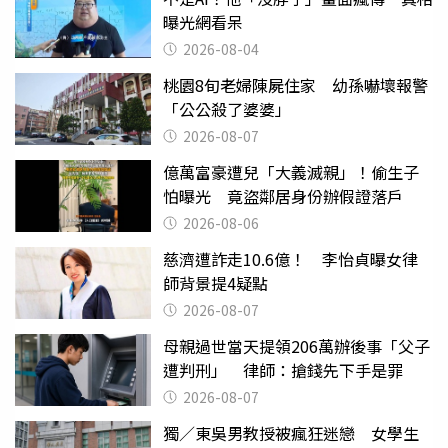
曝光網看呆
2026-08-04
桃園8旬老婦陳屍住家 幼孫嚇壞報警
「公公殺了婆婆」
2026-08-07
億萬富豪遭兒「大義滅親」！偷生子
怕曝光 竟盜鄰居身份辦假證落戶
2026-08-06
慈濟遭詐走10.6億！ 李怡貞曝女律
師背景提4疑點
2026-08-07
母親過世當天提領206萬辦後事「父子
遭判刑」 律師：搶錢先下手是罪
2026-08-07
獨／東吳男教授被瘋狂迷戀 女學生