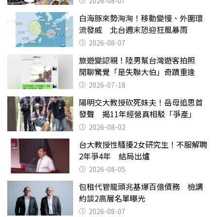
2026-08-07
白海豚來勢洶洶！移動變慢、外圍環
流發威 北台週末恐迎狂風暴雨
2026-08-07
旅遊變認親！陸男幫台灣遊客拍照
閒聊驚覺「是失聯大伯」奇蹟重逢
2026-07-18
陽明交大教授砍死妹夫！岳母追思首
發聲 揭11年經營真相駁「爭產」
2026-08-02
台大教授性騷擾2女研究生！不服解聘
2年爭4年 結局出爐
2026-08-05
包租代管龍頭兆基爆百億債務 檢調
約談2高層名單曝光
2026-08-07