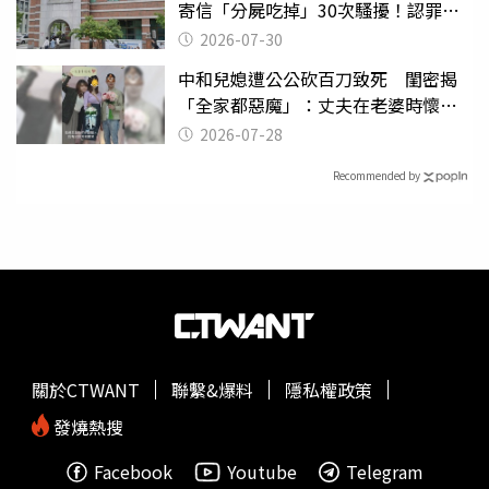
寄信「分屍吃掉」30次騷擾！認罪免
關
2026-07-30
中和兒媳遭公公砍百刀致死 閨密揭
「全家都惡魔」：丈夫在老婆時懷孕
摔東西
2026-07-28
Recommended by
關於CTWANT
聯繫&爆料
隱私權政策
發燒熱搜
Facebook
Youtube
Telegram