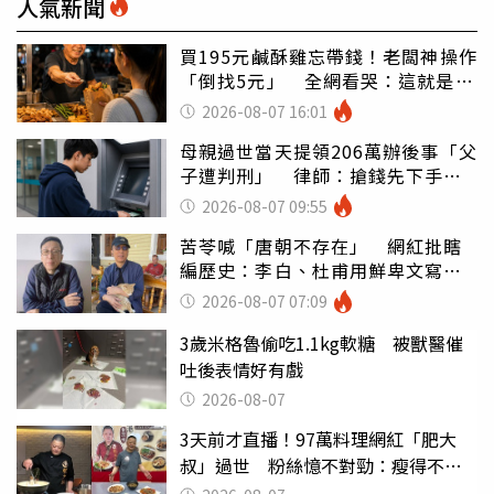
人氣新聞
買195元鹹酥雞忘帶錢！老闆神操作
「倒找5元」 全網看哭：這就是台
灣
2026-08-07 16:01
母親過世當天提領206萬辦後事「父
子遭判刑」 律師：搶錢先下手是
罪
2026-08-07 09:55
苦苓喊「唐朝不存在」 網紅批瞎
編歷史：李白、杜甫用鮮卑文寫
詩？
2026-08-07 07:09
3歲米格魯偷吃1.1kg軟糖 被獸醫催
吐後表情好有戲
2026-08-07
3天前才直播！97萬料理網紅「肥大
叔」過世 粉絲憶不對勁：瘦得不合
理