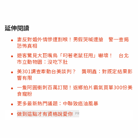
延伸閱讀
妻反對婚外情慘遭割喉！男假哭喊遭搶 警一查揭
恐怖真相
遊客驚見大巨嘴鳥「叼著老鼠狂甩」嚇壞！ 台北
市立動物園：沒吃下肚
美301調查牽動台美談判？ 龔明鑫：對既定結果影
響有限
一隻阿圓衝刺百萬訂閱！返鄉拍片霸氣買單300份美
食寵粉
更多最新熱門議題：中聯致癌油風暴
做到這點才有資格說愛你
PR