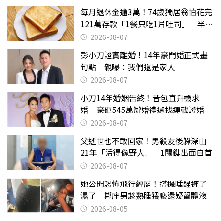
每月退休金逾3萬！74歲獨居翁怕花完
121萬存款「1餐只吃1片吐司」 半年
後暴瘦嚇壞女兒
2026-08-07
彭小刀證實離婚！14年豪門婚正式畫
句點 親曝：我們還是家人
2026-08-07
小刀14年婚姻告終！昔包直升機求
婚 豪砸545萬辦婚禮還找連戰證婚
2026-08-07
父逝世也不敢回家！男殺友後躲深山
21年「活得像野人」 1關鍵出面自首
2026-08-07
她公開恐怖飛行經歷！搭機睡醒褲子
濕了 鄰座男趁熟睡猥褻還疑留體液
2026-08-05