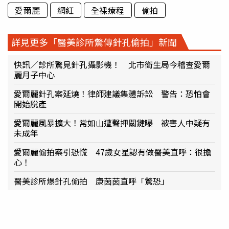
愛爾麗
網紅
全裸療程
偷拍
詳見更多「醫美診所驚傳針孔偷拍」新聞
快訊／診所驚見針孔攝影機！ 北市衛生局今稽查愛爾
麗月子中心
愛爾麗針孔案延燒！律師建議集體訴訟 警告：恐怕會
開始脫產
愛爾麗風暴擴大！常如山遭聲押關鍵曝 被害人中疑有
未成年
愛爾麗偷拍案引恐慌 47歲女星認有做醫美直呼：很擔
心！
醫美診所爆針孔偷拍 康茵茵直呼「驚恐」