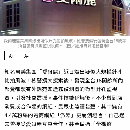
愛爾麗醫美集團爆出疑似針孔偷拍風波，檢警搜索後發現全台18間診
所皆裝有微型監視設備。（圖／翻攝自愛爾麗官網）
A+
A-
知名醫美集團「愛爾麗」近日爆出疑似大規模針孔
偷拍風波，檢警擴大搜索後，發現全台18間診所內
部竟都裝有外觀宛如煙霧偵測器的微型針孔監視
器，引發社會震撼。事件持續延燒後，不少曾到店
消費或合作過的網紅、民眾也陸續發聲，其中擁有
4.4萬粉絲的電商網紅「派翠」更崩潰坦言，自己過
去曾接受愛爾麗互惠合作，甚至做過「全裸療