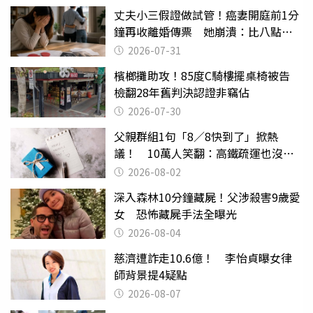
丈夫小三假證做試管！癌妻開庭前1分
鐘再收離婚傳票 她崩潰：比八點檔
還扯
2026-07-31
檳榔攤助攻！85度C騎樓擺桌椅被告
檢翻28年舊判決認證非竊佔
2026-07-30
父親群組1句「8／8快到了」掀熱
議！ 10萬人笑翻：高鐵疏運也沒列
父親節
2026-08-02
深入森林10分鐘藏屍！父涉殺害9歲愛
女 恐怖藏屍手法全曝光
2026-08-04
慈濟遭詐走10.6億！ 李怡貞曝女律
師背景提4疑點
2026-08-07