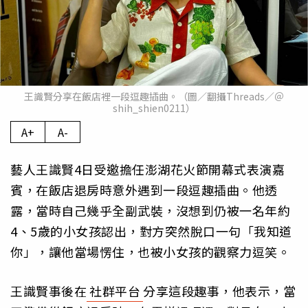
王識賢分享在飯店裡一段逗趣插曲。（圖／翻攝Threads／＠
shih_shien0211）
A+
A-
藝人王識賢4日受邀擔任澎湖花火節開幕式表演嘉
賓，在飯店退房時意外遇到一段逗趣插曲。他透
露，當時自己幾乎全副武裝，沒想到仍被一名年約
4、5歲的小女孩認出，對方突然脫口一句「我知道
你」，讓他當場愣住，也被小女孩的觀察力逗笑。
王識賢事後在
社群平台
分享這段趣事，他表示，當