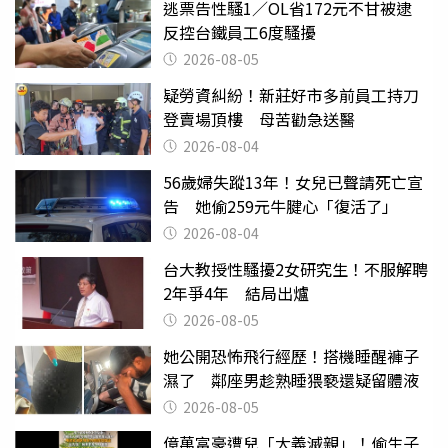
逃票告性騷1／OL省172元不甘被逮
反控台鐵員工6度騷擾
2026-08-05
疑勞資糾紛！新莊好市多前員工持刀
登賣場頂樓 母苦勸急送醫
2026-08-04
56歲婦失蹤13年！女兒已聲請死亡宣
告 她偷259元牛腱心「復活了」
2026-08-04
台大教授性騷擾2女研究生！不服解聘
2年爭4年 結局出爐
2026-08-05
她公開恐怖飛行經歷！搭機睡醒褲子
濕了 鄰座男趁熟睡猥褻還疑留體液
2026-08-05
億萬富豪遭兒「大義滅親」！偷生子