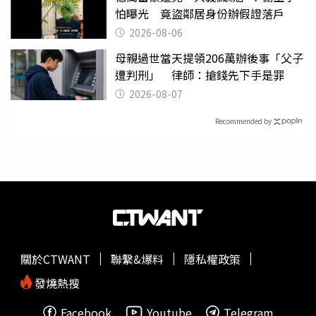
怕曝光 竟盜鄰居身份辦假證落戶
2026-08-06
母親過世當天提領206萬辦後事「父子
遭判刑」 律師：搶錢先下手是罪
2026-08-07
Recommended by
關於CTWANT
聯繫&爆料
隱私權政策
發燒熱搜
Facebook
Youtube
Telegram