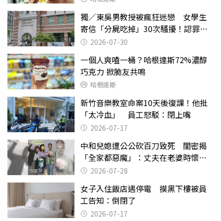
獨／東吳男教授被瘋狂迷戀 女學生
寄信「分屍吃掉」30次騷擾！認罪免
關
2026-07-30
一個人爽嗑一桶？哈根達斯72%濃醇
巧克力 掀脆友共鳴
哈根達斯
新竹音樂教室命案10天後復課！他批
「太冷血」 員工怒駁：閉上嘴
2026-07-17
中和兒媳遭公公砍百刀致死 閨密揭
「全家都惡魔」：丈夫在老婆時懷孕
摔東西
2026-07-28
女子入住飯店遇停電 摸黑下樓被員
工告知：倒閉了
2026-07-17