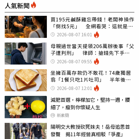
人氣新聞
買195元鹹酥雞忘帶錢！老闆神操作
「倒找5元」 全網看哭：這就是台
灣
2026-08-07 16:01
母親過世當天提領206萬辦後事「父
子遭判刑」 律師：搶錢先下手是
罪
2026-08-07 09:55
坐擁百萬存款仍不敢花！74歲獨居
翁「1餐只吃1片吐司」 半年後暴
瘦嚇壞女兒
2026-08-07 12:01
減肥首選，檸檬加它，堅持一週，腰
細了，瘦到你懷疑人生
新素簡
陽明交大教授砍死妹夫！岳母追思首
發聲 揭11年經營真相駁「爭產」