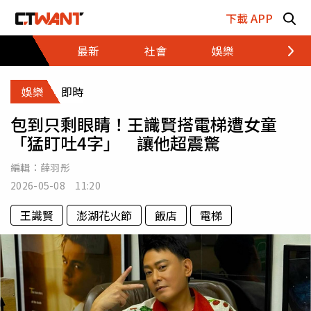
跳至主要內容區塊
下載 APP
最新
社會
娛樂
財經
娛樂
即時
包到只剩眼睛！王識賢搭電梯遭女童
「猛盯吐4字」 讓他超震驚
編輯：
薛羽彤
2026-05-08 11:20
王識賢
澎湖花火節
飯店
電梯