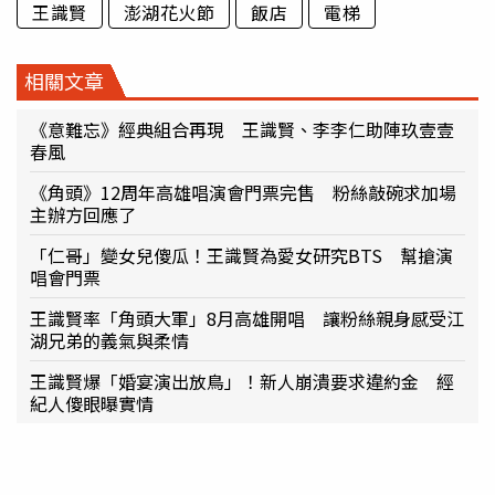
王識賢
澎湖花火節
飯店
電梯
相關文章
《意難忘》經典組合再現 王識賢、李李仁助陣玖壹壹
春風
《角頭》12周年高雄唱演會門票完售 粉絲敲碗求加場
主辦方回應了
「仁哥」變女兒傻瓜！王識賢為愛女研究BTS 幫搶演
唱會門票
王識賢率「角頭大軍」8月高雄開唱 讓粉絲親身感受江
湖兄弟的義氣與柔情
王識賢爆「婚宴演出放鳥」！新人崩潰要求違約金 經
紀人傻眼曝實情