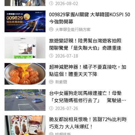
2026-08-02
009829掌握AI關鍵 大華韓國KOSPI 50
今強勢開募
大華銀全能行銷方案
旅遊變認親！陸男幫台灣遊客拍照
閒聊驚覺「是失聯大伯」奇蹟重逢
2026-07-18
超神減肥神器！橘子不要直接吃，加
點這個！體重天天下降
新素簡
台中女遛狗走斑馬線遭撞亡！母慟
「女兒隨媽祖修行去了」 駕駛過失
致死判9月
2026-07-26
脆友都說相見恨晚！苦甜72%比利時
巧克力 大人味爆紅！
哈根達斯