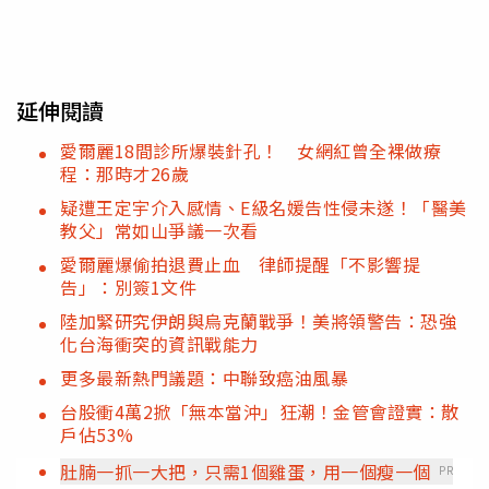
延伸閱讀
愛爾麗18間診所爆裝針孔！ 女網紅曾全裸做療
程：那時才26歲
疑遭王定宇介入感情、E級名媛告性侵未遂！「醫美
教父」常如山爭議一次看
愛爾麗爆偷拍退費止血 律師提醒「不影響提
告」：別簽1文件
陸加緊研究伊朗與烏克蘭戰爭！美將領警告：恐強
化台海衝突的資訊戰能力
更多最新熱門議題：中聯致癌油風暴
台股衝4萬2掀「無本當沖」狂潮！金管會證實：散
戶佔53%
肚腩一抓一大把，只需1個雞蛋，用一個瘦一個
PR