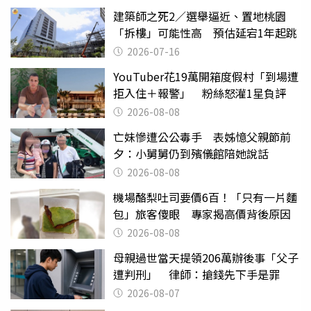
建築師之死2／選舉逼近、置地桃園
「拆樓」可能性高 預估延宕1年起跳
2026-07-16
YouTuber花19萬開箱度假村「到場遭
拒入住＋報警」 粉絲怒灌1星負評
2026-08-08
亡妹慘遭公公毒手 表姊憶父親節前
夕：小舅舅仍到殯儀館陪她說話
2026-08-08
機場酪梨吐司要價6百！「只有一片麵
包」旅客傻眼 專家揭高價背後原因
2026-08-08
母親過世當天提領206萬辦後事「父子
遭判刑」 律師：搶錢先下手是罪
2026-08-07