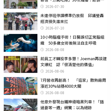
關
2026-07-30
未達停班停課標準仍放假 邱議瑩轟
經濟損失誰來扛
2026-07-10
10小時腦瘤手術！日醫誤切正常腦組
織 50多歲女術後無法自主呼吸
2026-08-08
前員工才轉投李多慧！Joeman再談建
文爆紅 認「很清楚他的價值」
2026-08-06
7月營收再創高！ 「這家」散熱廠周
漲近30%站穩4000大關
2026-08-08
他意外發現台鐵神級暗黑列車！「錯
過要等一週」網驚：以為絕跡