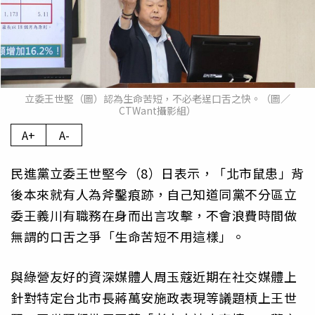
立委王世堅（圖）認為生命苦短，不必老逞口舌之快。（圖／
CTWant攝影組）
A+
A-
民進黨立委王世堅今（8）日表示，「北市鼠患」背
後本來就有人為斧鑿痕跡，自己知道同黨不分區立
委王義川有職務在身而出言攻擊，不會浪費時間做
無謂的口舌之爭「生命苦短不用這樣」。
與綠營友好的資深媒體人周玉蔻近期在社交媒體上
針對特定台北市長蔣萬安施政表現等議題槓上王世