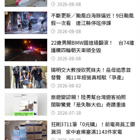
2026-08-08
不斷更新／颱風白海豚逼近！9日颱風
假一次看 連江縣停班停課
2026-08-08
22歲男開BMW國道級翻滾！ 台74撞
護欄四輪朝天車頭全毀
2026-08-08
陽明交大教授砍死妹夫！岳母追思首
發聲 揭11年經營真相駁「爭產」
2026-08-02
旅遊變認親！陸男幫台灣遊客拍照
閒聊驚覺「是失聯大伯」奇蹟重逢
2026-07-18
狂刷3711筆「0元購」！前電商員工鑽
漏洞 家中倉庫塞滿1143件家電