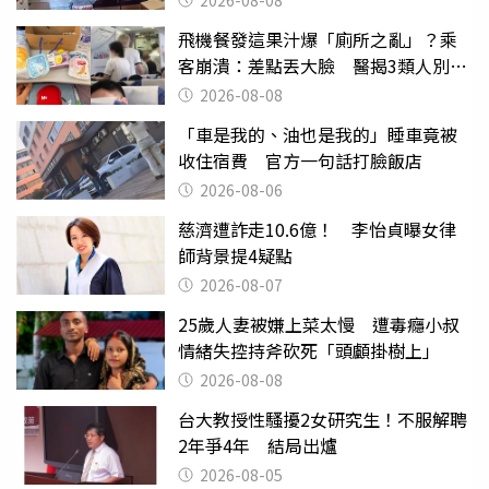
2026-08-08
飛機餐發這果汁爆「廁所之亂」？乘
客崩潰：差點丟大臉 醫揭3類人別亂
喝
2026-08-08
「車是我的、油也是我的」睡車竟被
收住宿費 官方一句話打臉飯店
2026-08-06
慈濟遭詐走10.6億！ 李怡貞曝女律
師背景提4疑點
2026-08-07
25歲人妻被嫌上菜太慢 遭毒癮小叔
情緒失控持斧砍死「頭顱掛樹上」
2026-08-08
台大教授性騷擾2女研究生！不服解聘
2年爭4年 結局出爐
2026-08-05