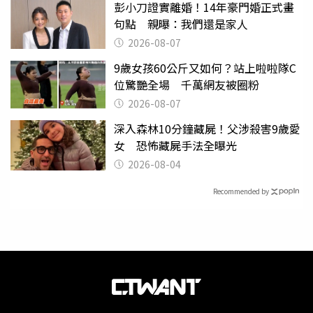
彭小刀證實離婚！14年豪門婚正式畫
句點 親曝：我們還是家人
2026-08-07
9歲女孩60公斤又如何？站上啦啦隊C
位驚艷全場 千萬網友被圈粉
2026-08-07
深入森林10分鐘藏屍！父涉殺害9歲愛
女 恐怖藏屍手法全曝光
2026-08-04
Recommended by