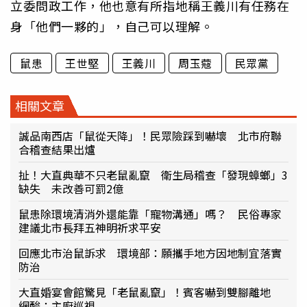
立委問政工作，他也意有所指地稱王義川有任務在
身「他們一夥的」，自己可以理解。
鼠患
王世堅
王義川
周玉蔻
民眾黨
相關文章
誠品南西店「鼠從天降」！民眾險踩到嚇壞 北市府聯
合稽查結果出爐
扯！大直典華不只老鼠亂竄 衛生局稽查「發現蟑螂」3
缺失 未改善可罰2億
鼠患除環境清消外還能靠「寵物溝通」嗎？ 民俗專家
建議北市長拜五神明祈求平安
回應北市治鼠訴求 環境部：願攜手地方因地制宜落實
防治
大直婚宴會館驚見「老鼠亂竄」！賓客嚇到雙腳離地
網酸：主廚巡視