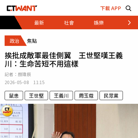
跳至主要內容區塊
下載 APP
最新
社會
娛樂
財經
政治
焦點
挨批成敵軍最佳側翼 王世堅嘆王義
川：生命苦短不用這樣
記者：
顏瑋辰
2026-05-08 11:15
鼠患
王世堅
王義川
周玉蔻
民眾黨