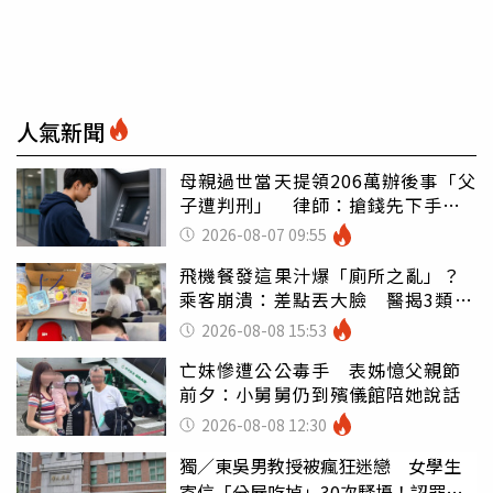
人氣新聞
母親過世當天提領206萬辦後事「父
子遭判刑」 律師：搶錢先下手是
罪
2026-08-07 09:55
飛機餐發這果汁爆「廁所之亂」？
乘客崩潰：差點丟大臉 醫揭3類人
別亂喝
2026-08-08 15:53
亡妹慘遭公公毒手 表姊憶父親節
前夕：小舅舅仍到殯儀館陪她說話
2026-08-08 12:30
獨／東吳男教授被瘋狂迷戀 女學生
寄信「分屍吃掉」30次騷擾！認罪免