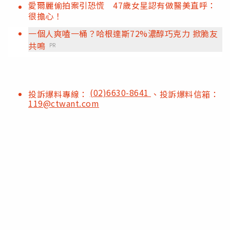
愛爾麗偷拍案引恐慌 47歲女星認有做醫美直呼：
很擔心！
一個人爽嗑一桶？哈根達斯72%濃醇巧克力 掀脆友
共鳴
PR
(02)6630-8641
投訴爆料專線：
、投訴爆料信箱：
119@ctwant.com