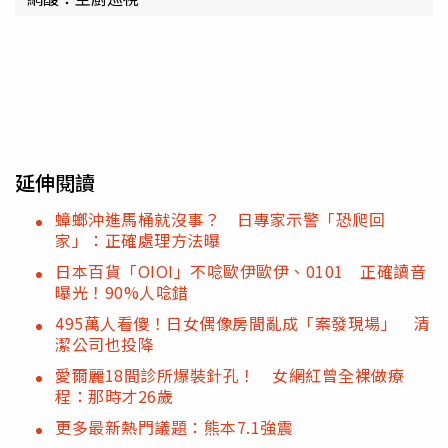
延伸閱讀
蟑螂沖進馬桶就沒事？ 日專家示警「恐爬回
家」：正確處理方法曝
日本百貨「OIOI」不唸歐伊歐伊、0101 正確讀音
曝光！90%人唸錯
495萬人看傻！日女偶像房間亂成「案發現場」 清
潔公司也投降
愛爾麗18間診所爆裝針孔！ 女網紅曾全裸做療
程：那時才26歲
更多最新熱門議題：熊本7.1強震