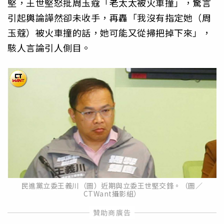
堅，王世堅怒批周玉蔻「老太太被火車撞」，驚言
引起輿論譁然卻未收手，再轟「我沒有指定她（周
玉蔻）被火車撞的話，她可能又從掃把掉下來」，
駭人言論引人側目。
民進黨立委王義川（圖）近期與立委王世堅交鋒。（圖／
CTWant攝影組）