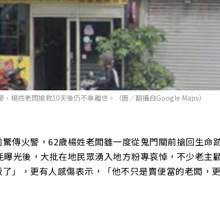
楊姓老闆搶救10天後仍不幸離世。（圖／翻攝自Google Maps）
驚傳火警，62歲楊姓老闆雖一度從鬼門關前搶回生命
耗曝光後，大批在地民眾湧入地方粉專哀悼，不少老主
飯了」，更有人感傷表示，「他不只是賣便當的老闆，