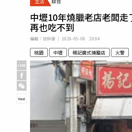
生活
綜合
人物
汽車
中壢10年燒臘老店老闆
專欄
再也吃不到
房產新勢力
編輯：
甘仲豪
2026-05-08 20:04
桃園
中壢
楊記廣式燒臘店
火警
Next