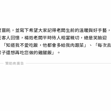
實噩耗，並寫下希望大家記得老闆生前的溫暖與好手藝
老客人回憶，楊姓老闆平時待人相當親切，總是笑臉迎
，「知道我不愛吃飯，他都會多給我肉跟菜」、「每次
輩子還想再吃您做的雞腿飯」。