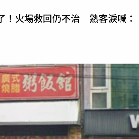
寵物
走了！火場救回仍不治 熟客淚喊：
運勢
運動
梅酒