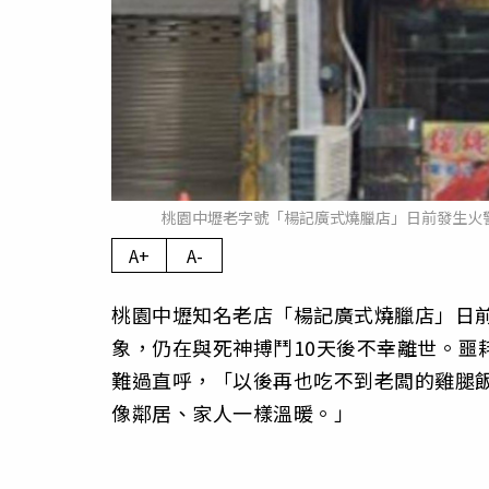
桃園中壢老字號「楊記廣式燒臘店」日前發生火警，
A+
A-
桃園中壢知名老店「楊記廣式燒臘店」日前
象，仍在與死神搏鬥10天後不幸離世。噩
難過直呼，「以後再也吃不到老闆的雞腿
像鄰居、家人一樣溫暖。」