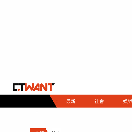
社會首頁
娛樂首頁
財經首頁
政
:::
最新
社會
娛
時事
即時
熱線
:::
直擊
大條
人物
調查
專題
３Ｃ