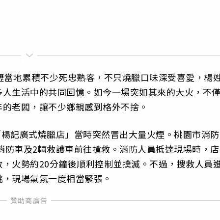
壢當地累積不少死忠熟客，不只燒臘口味深受喜愛，楊
多人生活中的共同回憶。如今一場突如其來的大火，不
年的老闆，讓不少鄉親感到格外不捨。
，「楊記廣式燒臘店」當時突然冒出大量火煙。桃園市消防
輛消防車及2輛救護車前往搶救。消防人員抵達現場時，店
，火勢約20分鐘後順利控制並撲滅。不過，搜救人員
跳，現場氣氛一度相當緊張。