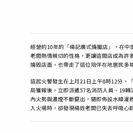
經營約10年的「楊記廣式燒臘店」，在中
老闆熱情親切的性格，更讓這間店成為許
燒毀店面，也帶走了這位陪伴在地居民多
這起火警發生在上月21日上午8時12分
局獲報後，立即派遣57名消防人員、19
內火勢與濃煙不斷竄出，隨即佈設水線灌救
入火場時，卻發現楊姓老闆已失去呼吸心