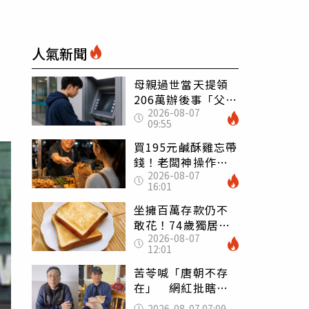
人氣新聞
母親過世當天提領
206萬辦後事「父子
2026-08-07
遭判刑」 律師：
09:55
搶錢先下手是罪
買195元鹹酥雞忘帶
錢！老闆神操作
2026-08-07
「倒找5元」 全網
16:01
看哭：這就是台灣
坐擁百萬存款仍不
敢花！74歲獨居翁
2026-08-07
「1餐只吃1片吐
12:01
司」 半年後暴瘦
嚇壞女兒
苦苓喊「唐朝不存
在」 網紅批瞎編
歷史：李白、杜甫
2026-08-07 07:09