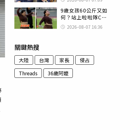
用鮮卑文寫詩？
9歲女孩60公斤又如
何？站上啦啦隊C位
驚艷全場 千萬網
2026-08-07 16:36
友被圈粉
關鍵熱搜
大陸
台灣
家長
侵占
Threads
36歲阿嬤
跡
顧
更