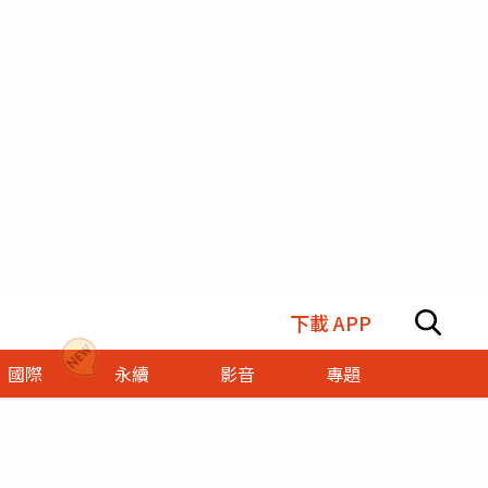
下載 APP
國際
永續
影音
專題