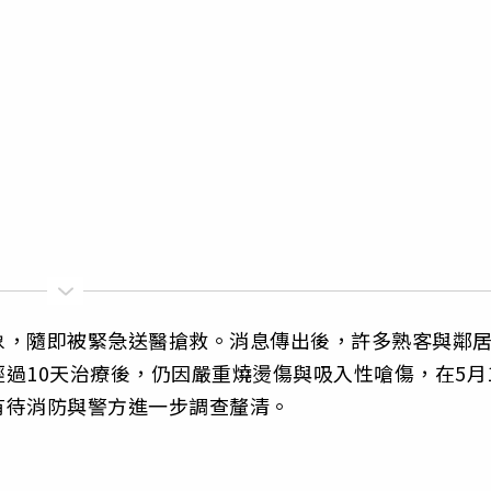
象，隨即被緊急送醫搶救。消息傳出後，許多熟客與鄰
過10天治療後，仍因嚴重燒燙傷與吸入性嗆傷，在5月
有待消防與警方進一步調查釐清。