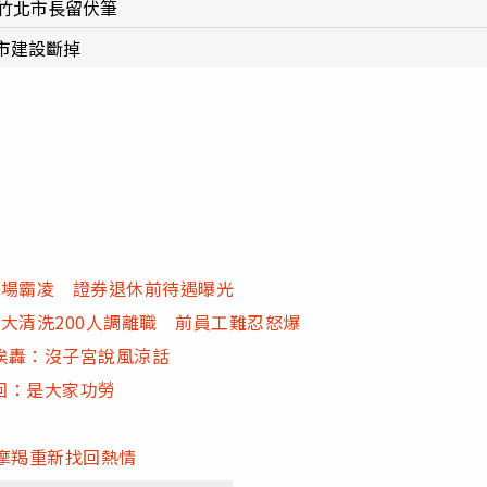
竹北市長留伏筆
市建設斷掉
職場霸凌 證券退休前待遇曝光
大清洗200人調離職 前員工難忍怒爆
挨轟：沒子宮說風涼話
回：是大家功勞
摩羯重新找回熱情