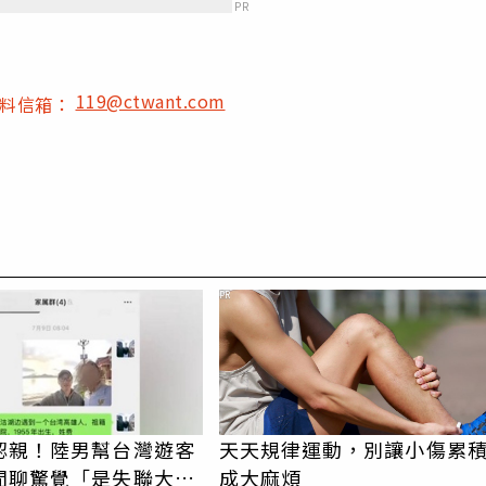
PR
119@ctwant.com
爆料信箱：
PR
認親！陸男幫台灣遊客
天天規律運動，別讓小傷累
閒聊驚覺「是失聯大
成大麻煩