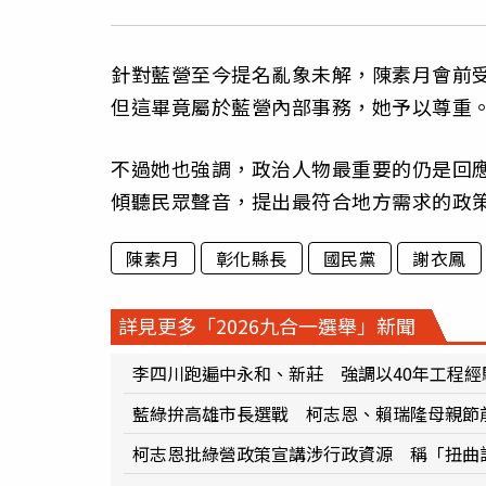
針對藍營至今提名亂象未解，陳素月會前
但這畢竟屬於藍營內部事務，她予以尊重
不過她也強調，政治人物最重要的仍是回
傾聽民眾聲音，提出最符合地方需求的政
陳素月
彰化縣長
國民黨
謝衣鳳
詳見更多「2026九合一選舉」新聞
李四川跑遍中永和、新莊 強調以40年工程經
藍綠拚高雄市長選戰 柯志恩、賴瑞隆母親節
柯志恩批綠營政策宣講涉行政資源 稱「扭曲