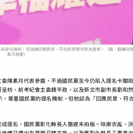
縣長提名機制，但強調回應民意、符合民意期待更為重要。（圖／翻攝自
素月臉書）
立委陳素月代表參選，不過國民黨至今仍陷入提名卡關
柯呈枋、前考紀會主委魏平政，以及新北市副市長劉和
示，尊重國民黨的提名機制，但她認為「回應民意、符
完成提名，國民黨彰化縣長人選遲未拍板。除謝衣鳯、
央後續又傳出有意徵召魏平政，以及獲彰化縣長王惠美