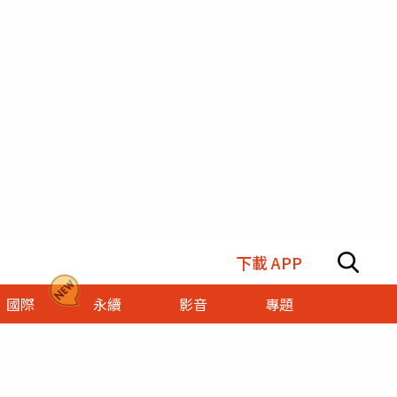
下載 APP
國際
永續
影音
專題