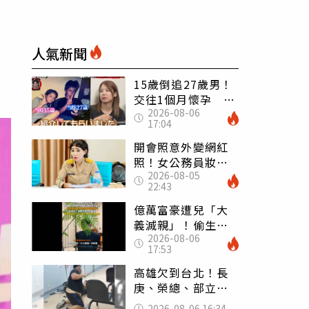
人氣新聞
15歲倒追27歲男！
交往1個月懷孕 36
2026-08-06
歲當阿嬤故事曝光
17:04
開會照意外變網紅
照！女公務員妝容
2026-08-05
掀2千則留言 本人
22:43
怒嗆：化妝有錯嗎
億萬富豪遭兒「大
義滅親」！偷生子
2026-08-06
怕曝光 竟盜鄰居
17:53
身份辦假證落戶
高雄欠到台北！長
庚、榮總、部立醫
院都受害 「醫療
2026-08-06 16:34