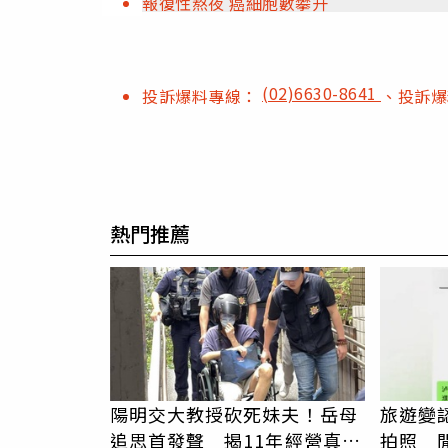
報復性熬夜 癌細胞數攀升
(02)6630-8641
投訴爆料專線：
、投訴
熱門推薦
陽明交大教授砍死妹夫！岳母
旅遊變
追思首發聲 揭11年經營真相
拍照 