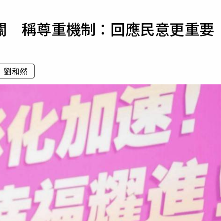
寵物
關 稱尊重機制：回應民意更重要
運勢
運動
梅酒
劉和然