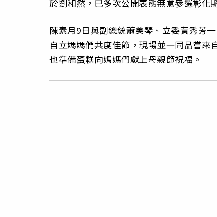
於劉和然，已多次公開表態無意參選彰化
陳素月9日與副總統蕭美琴、立委黃秀芳
自立媽媽們共度佳節，現場並一同品嘗來
也準備蛋糕向媽媽們獻上母親節祝福。