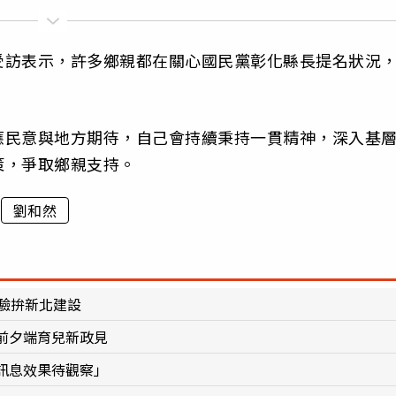
受訪表示，許多鄉親都在關心國民黨彰化縣長提名狀況
。
應民意與地方期待，自己會持續秉持一貫精神，深入基
策，爭取鄉親支持。
劉和然
驗拚新北建設
前夕端育兒新政見
訊息效果待觀察」