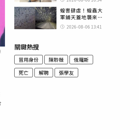
暴力男」離譜紀錄
蝗害肆虐！蝗蟲大
曝光
軍鋪天蓋地襲來宛
如末日 網驚：聖
2026-08-06 13:41
經十災
關鍵熱搜
陳
冒用身份
陳聆薇
俄羅斯
死亡
解聘
張學友
局
然
合
洪
力