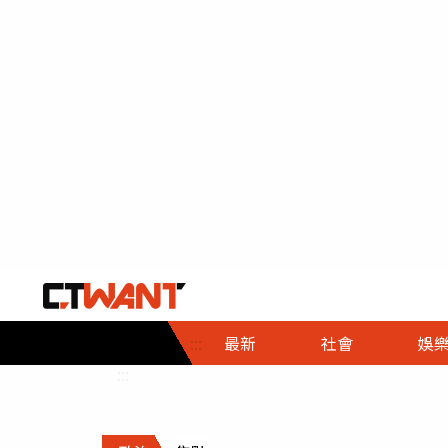
社會首頁
娛樂首頁
財經首頁
政
:::
最新
社會
娛
時事
即時
熱線
:::
直擊
大條
人物
調查
專題
３Ｃ