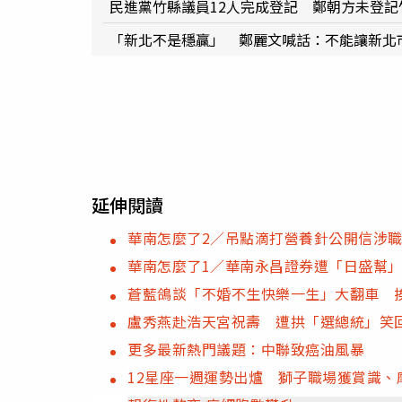
民進黨竹縣議員12人完成登記 鄭朝方未登記
「新北不是穩贏」 鄭麗文喊話：不能讓新北
延伸閱讀
華南怎麼了2／吊點滴打營養針公開信涉
華南怎麼了1／華南永昌證券遭「日盛幫」
蒼藍鴿談「不婚不生快樂一生」大翻車 
盧秀燕赴浩天宮祝壽 遭拱「選總統」笑
更多最新熱門議題：中聯致癌油風暴
12星座一週運勢出爐 獅子職場獲賞識、