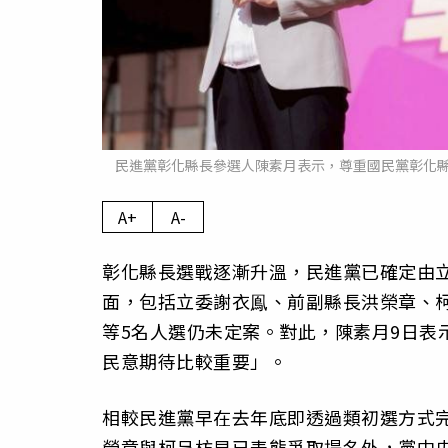
民進黨彰化縣長參選人陳素月表示，尊重國民黨彰化
A+
A-
彰化縣長選戰逐漸升溫，民進黨已確定由
面，包括立委謝衣鳯、前副縣長洪榮章、
等5名人選仍未定案。對此，陳素月9日表
民意期待比較重要」。
相較民進黨早在去年底即透過類初選方式
榮章與柯呈枋早已表態爭取提名外，黨中