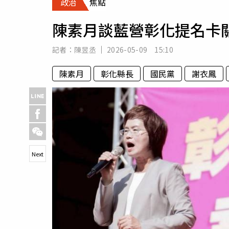
政治
焦點
人物
汽車
陳素月談藍營彰化提名卡
專欄
房產新勢力
記者：
陳昱丞
2026-05-09 15:10
陳素月
彰化縣長
國民黨
謝衣鳳
Next