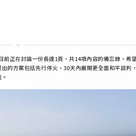
方目前正在討論一份長達1頁、共14項內容的備忘錄，希
出的方案包括先行停火、30天內展開更全面和平談判
裁。