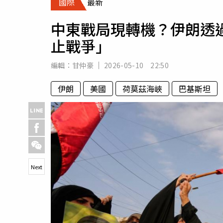
國際
最新
人物
汽車
中東戰局現轉機？伊朗透
專欄
止戰爭」
房產新勢力
編輯：
甘仲豪
2026-05-10 22:50
伊朗
美國
荷莫茲海峽
巴基斯坦
Next