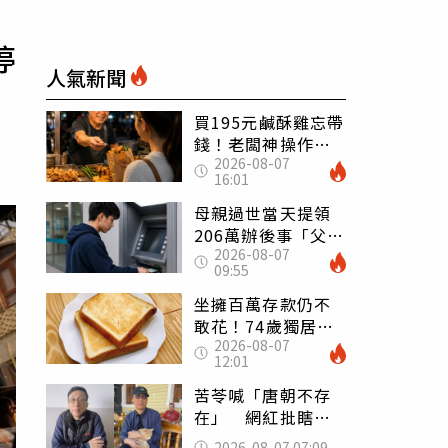
停
人氣新聞
買195元鹹酥雞忘帶
錢！老闆神操作
2026-08-07
「倒找5元」 全網
16:01
看哭：這就是台灣
母親過世當天提領
206萬辦後事「父子
2026-08-07
遭判刑」 律師：
09:55
搶錢先下手是罪
坐擁百萬存款仍不
敢花！74歲獨居翁
2026-08-07
「1餐只吃1片吐
12:01
司」 半年後暴瘦
嚇壞女兒
苦苓喊「唐朝不存
在」 網紅批瞎編
歷史：李白、杜甫
2026-08-07 07:09