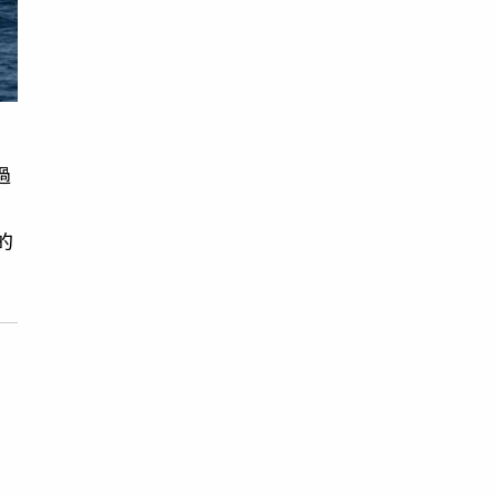
過
覆
的