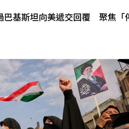
寵物
過巴基斯坦向美遞交回覆 聚焦「
運勢
運動
梅酒