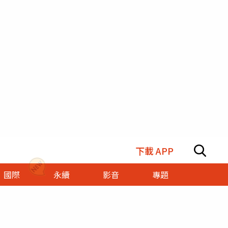
下載 APP
國際
永續
影音
專題