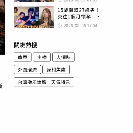
用鮮卑文寫詩？
15歲倒追27歲男！
交往1個月懷孕 36
歲當阿嬤故事曝光
2026-08-06 17:04
關鍵熱搜
命案
主播
人情味
外圍環流
身材焦慮
台灣颱風論壇｜天氣特急
斯
示
方
分