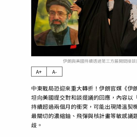
伊朗與美國持續透過第三方展開間接談
A+
A-
中東戰局恐迎來重大轉折！伊朗官媒《伊朗
坦向美國提交對和談提議的回應，內容以
持續超過兩個月的衝突，可能出現降溫契
最關切的濃縮鈾、飛彈與核計畫等敏感議
歧。