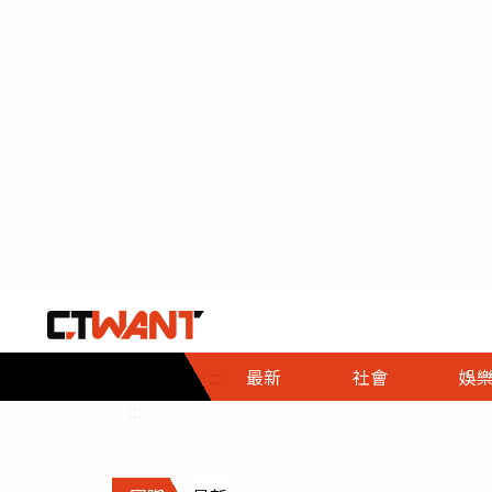
社會首頁
娛樂首頁
財經首頁
政
:::
最新
社會
娛
時事
即時
熱線
:::
直擊
大條
人物
調查
專題
３Ｃ