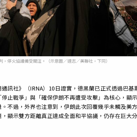
判，停火協議備受關注。（示意圖／達志／美聯社，下同）
通訊社》（IRNA）10日證實，德黑蘭已正式透過巴基
「停止戰爭」與「確保伊朗不再遭受攻擊」為核心，顯
機。不過，外界也注意到，伊朗此次回覆幾乎未觸及美
題，顯示雙方距離真正達成全面和平協議，仍存在巨大