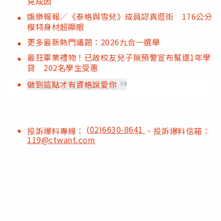
見成因
娛樂報報／《泰格與雪兒》成員認真逛街 176公分
模特身材超顯眼
更多最新熱門議題：2026九合一選舉
最狂畢業禮物！已故校友兒子無預警宣布幫還1年學
貸 202名學生受惠
做到這點才有資格說愛你
PR
(02)6630-8641
投訴爆料專線：
、投訴爆料信箱：
119@ctwant.com