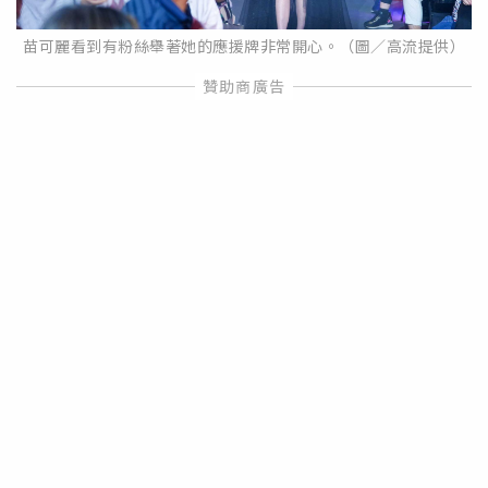
苗可麗看到有粉絲舉著她的應援牌非常開心。（圖／高流提供）