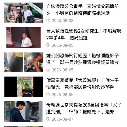
亡妹慘遭公公毒手 表姊憶父親節前
夕：小舅舅仍到殯儀館陪她說話
2026-08-08
台大教授性騷擾2女研究生！不服解聘
2年爭4年 結局出爐
2026-08-05
她公開恐怖飛行經歷！搭機睡醒褲子
濕了 鄰座男趁熟睡猥褻還疑留體液
2026-08-05
億萬富豪遭兒「大義滅親」！偷生子
怕曝光 竟盜鄰居身份辦假證落戶
2026-08-06
母親過世當天提領206萬辦後事「父子
遭判刑」 律師：搶錢先下手是罪
2026-08-07