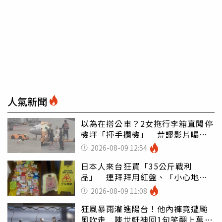
人氣新聞
以為在搭公車？2女拖行李箱直闖停
機坪「揮手攔機」 荒謬影片曝網
傻眼
2026-08-09 12:54
日本人來台狂買「35公斤戰利
品」 連拜拜用紅盤、「小心地
滑」告示牌也帶回家
2026-08-09 11:08
狂風暴雨灌進陽台！他內褲竟遭颱
風吹走 陳世軒神回1句笑翻上萬網