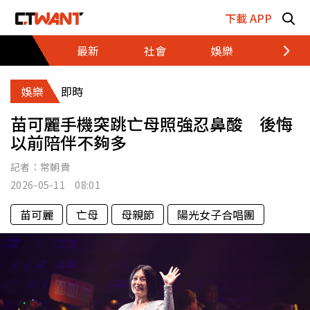
跳至主要內容區塊
下載 APP
最新
社會
娛樂
財經
娛樂
即時
苗可麗手機突跳亡母照強忍鼻酸 後悔
以前陪伴不夠多
記者：
常朝貴
2026-05-11 08:01
苗可麗
亡母
母親節
陽光女子合唱團