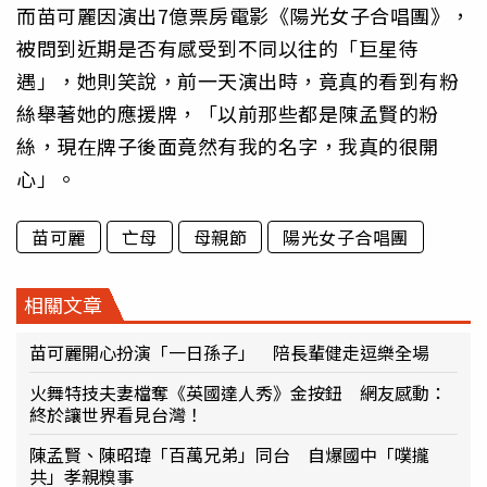
而苗可麗因演出7億票房電影《陽光女子合唱團》，
被問到近期是否有感受到不同以往的「巨星待
遇」，她則笑說，前一天演出時，竟真的看到有粉
絲舉著她的應援牌，「以前那些都是陳孟賢的粉
絲，現在牌子後面竟然有我的名字，我真的很開
心」。
苗可麗
亡母
母親節
陽光女子合唱團
相關文章
苗可麗開心扮演「一日孫子」 陪長輩健走逗樂全場
火舞特技夫妻檔奪《英國達人秀》金按鈕 網友感動：
終於讓世界看見台灣！
陳孟賢、陳昭瑋「百萬兄弟」同台 自爆國中「噗攏
共」孝親糗事