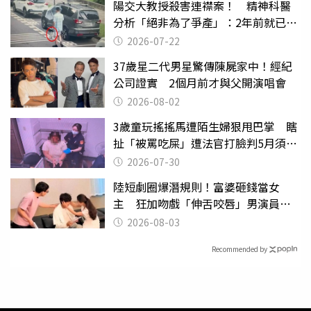
陽交大教授殺害連襟案！ 精神科醫
分析「絕非為了爭產」：2年前就已言
行詭異
2026-07-22
37歲星二代男星驚傳陳屍家中！經紀
公司證實 2個月前才與父開演唱會
2026-08-02
3歲童玩搖搖馬遭陌生婦狠甩巴掌 瞎
扯「被罵吃屎」遭法官打臉判5月須入
監
2026-07-30
陸短劇圈爆潛規則！富婆砸錢當女
主 狂加吻戲「伸舌咬唇」男演員崩
潰
2026-08-03
Recommended by