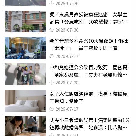
致死判9月
2026-07-26
獨／東吳男教授被瘋狂迷戀 女學生
寄信「分屍吃掉」30次騷擾！認罪免
關
2026-07-30
新竹音樂教室命案10天後復課！他批
「太冷血」 員工怒駁：閉上嘴
2026-07-17
中和兒媳遭公公砍百刀致死 閨密揭
「全家都惡魔」：丈夫在老婆時懷孕
摔東西
2026-07-28
女子入住飯店遇停電 摸黑下樓被員
工告知：倒閉了
2026-07-17
丈夫小三假證做試管！癌妻開庭前1分
鐘再收離婚傳票 她崩潰：比八點檔
還扯
2026-07-31