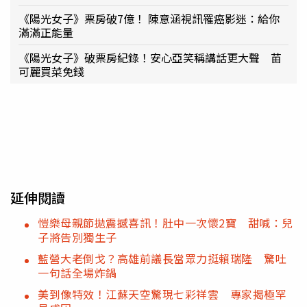
《陽光女子》票房破7億！ 陳意涵視訊罹癌影迷：給你
滿滿正能量
《陽光女子》破票房紀錄！安心亞笑稱講話更大聲 苗
可麗買菜免錢
延伸閱讀
愷樂母親節拋震撼喜訊！肚中一次懷2寶 甜喊：兒
子將告別獨生子
藍營大老倒戈？高雄前議長當眾力挺賴瑞隆 驚吐
一句話全場炸鍋
美到像特效！江蘇天空驚現七彩祥雲 專家揭極罕