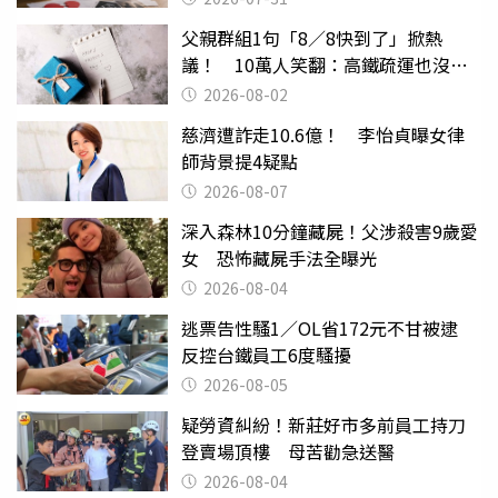
父親群組1句「8／8快到了」掀熱
議！ 10萬人笑翻：高鐵疏運也沒列
父親節
2026-08-02
慈濟遭詐走10.6億！ 李怡貞曝女律
師背景提4疑點
2026-08-07
深入森林10分鐘藏屍！父涉殺害9歲愛
女 恐怖藏屍手法全曝光
2026-08-04
逃票告性騷1／OL省172元不甘被逮
反控台鐵員工6度騷擾
2026-08-05
疑勞資糾紛！新莊好市多前員工持刀
登賣場頂樓 母苦勸急送醫
2026-08-04