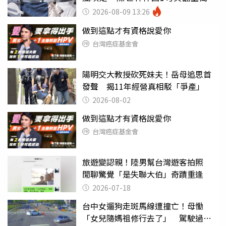
友
2026-08-09 13:26
做到這點才有資格說愛你
台灣癌症基金會
陽明交大教授砍死妹夫！岳母追思首
發聲 揭11年經營真相駁「爭產」
2026-08-02
做到這點才有資格說愛你
台灣癌症基金會
旅遊變認親！陸男幫台灣遊客拍照
閒聊驚覺「是失聯大伯」奇蹟重逢
2026-07-18
台中女遛狗走斑馬線遭撞亡！母慟
「女兒隨媽祖修行去了」 駕駛過失