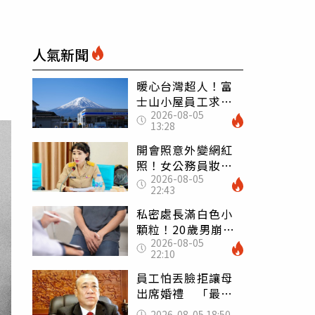
人氣新聞
暖心台灣超人！富
士山小屋員工求助
2026-08-05
「想活下去」 山
13:28
友狂背物資上山：
台灣真的是寶島
開會照意外變網紅
照！女公務員妝容
2026-08-05
掀2千則留言 本人
22:43
怒嗆：化妝有錯嗎
私密處長滿白色小
顆粒！20歲男崩潰
2026-08-05
求診 醫曝5大真相
22:10
別再誤會
員工怕丟臉拒讓母
出席婚禮 「最愛
發錢老闆」震怒開
2026-08-05 18:50