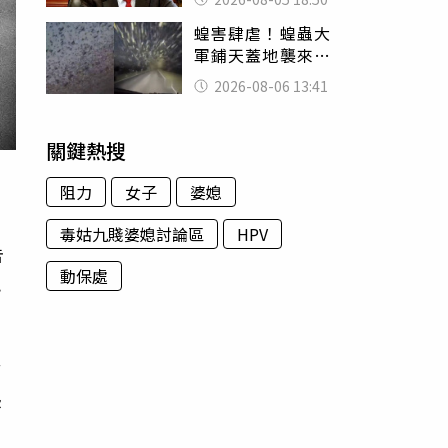
除：我看不起你
蝗害肆虐！蝗蟲大
軍鋪天蓋地襲來宛
如末日 網驚：聖
2026-08-06 13:41
經十災
關鍵熱搜
阻力
女子
婆媳
毒姑九賤婆媳討論區
HPV
告
動保處
把
。
甫
怨