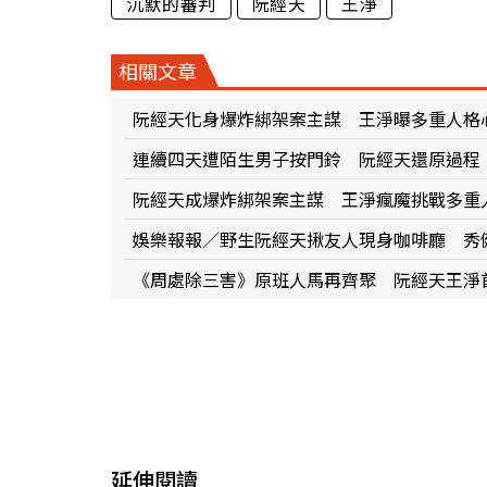
沉默的審判
阮經天
王淨
相關文章
阮經天化身爆炸綁架案主謀 王淨曝多重人格
連續四天遭陌生男子按門鈴 阮經天還原過程
阮經天成爆炸綁架案主謀 王淨瘋魔挑戰多重
娛樂報報／野生阮經天揪友人現身咖啡廳 秀
《周處除三害》原班人馬再齊聚 阮經天王淨
延伸閱讀