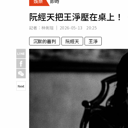
娛樂
即時
人物
汽車
阮經天把王淨壓在桌上！
專欄
房產新勢力
記者：
林俐瑄
2026-05-13 20:25
沉默的審判
阮經天
王淨
Next