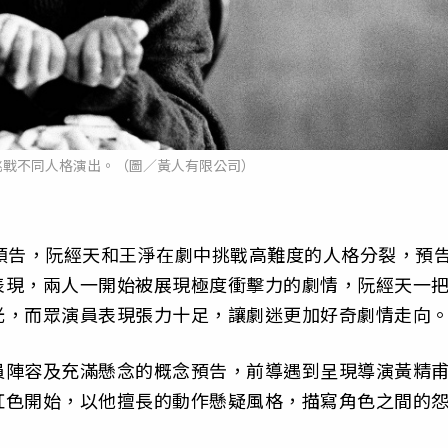
挑戰不同人格演出。（圖／黃人有限公司）
預告，阮經天和王淨在劇中挑戰高難度的人格分裂，預
表現，兩人一開始被展現極度衝擊力的劇情，阮經天一
光，而眾演員表現張力十足，讓劇迷更加好奇劇情走向
員陣容及充滿懸念的概念預告，前導遇到呈現導演黃精
紅色開始，以他擅長的動作懸疑風格，描寫角色之間的