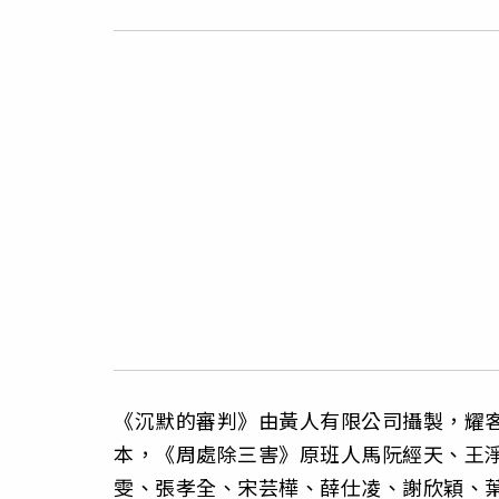
《沉默的審判》由黃人有限公司攝製，耀
本，《周處除三害》原班人馬阮經天、王
雯、張孝全、宋芸樺、薛仕凌、謝欣穎、葉全