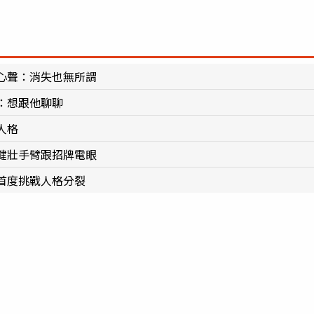
心聲：消失也無所謂
：想跟他聊聊
人格
健壯手臂跟招牌電眼
首度挑戰人格分裂