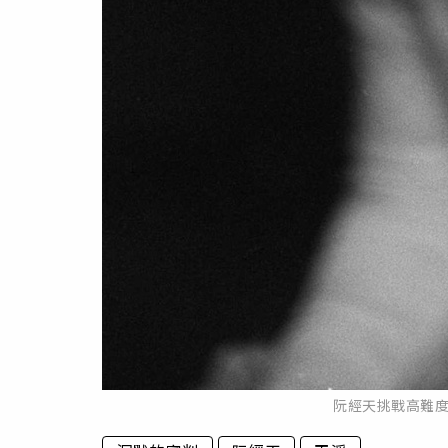
阮經天挑戰高難