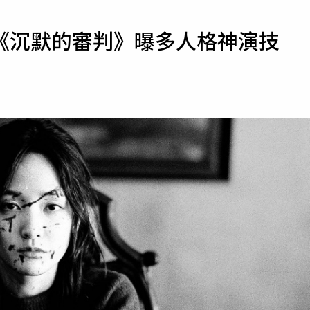
寵物
《沉默的審判》曝多人格神演技
運勢
運動
梅酒