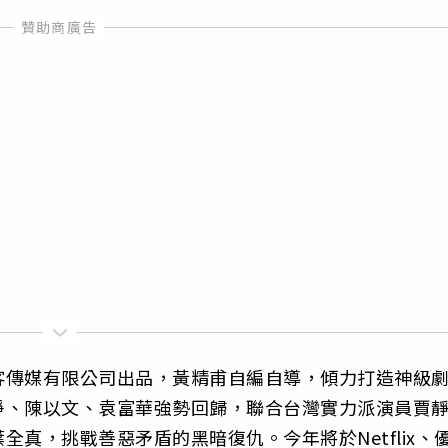
客傳媒有限公司出品，黃精甫自編自導，傾力打造神級
淨、陳以文、袁富華強勢回歸，聯合台灣實力派演員賈
真，挑戰善惡矛盾的黑暗復仇。今年將於Netflix、