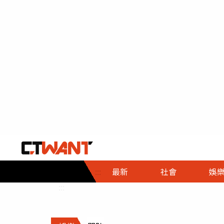
社會首頁
娛樂首頁
財經首頁
政
:::
最新
社會
娛
時事
即時
熱線
:::
直擊
大條
人物
調查
專題
３Ｃ