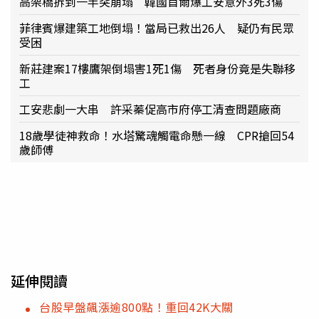
高架橋拆到一半突崩塌 韓國首爾爆工安意外3死3傷
菲律賓爆建築工地倒塌！當局已救出26人 疑仍有民眾
受困
新莊建案17樓鷹架倒塌害1死1傷 死者身份竟是失聯移
工
工安悲劇一大串 許采蓁促高市府停工清查問題廠商
18歲學徒神救命！水塔驚魂觸電命懸一線 CPR搶回54
歲師傅
延伸閱讀
台股早盤飆漲逾800點！重回42K大關