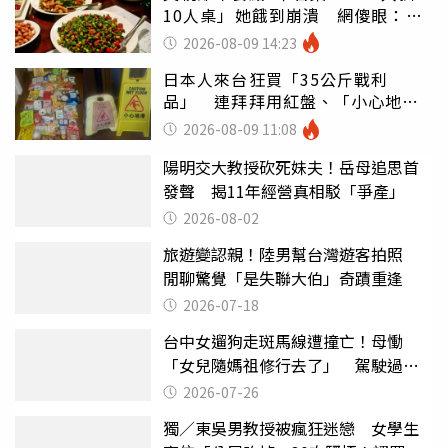
10人桌」她餓到崩潰 網傻眼：讓
店家看笑話
2026-08-09 14:23
日本人來台狂買「35公斤戰利
品」 連拜拜用紅盤、「小心地
滑」告示牌也帶回家
2026-08-09 11:08
陽明交大教授砍死妹夫！岳母追思首
發聲 揭11年經營真相駁「爭產」
2026-08-02
旅遊變認親！陸男幫台灣遊客拍照
閒聊驚覺「是失聯大伯」奇蹟重逢
2026-07-18
台中女遛狗走斑馬線遭撞亡！母慟
「女兒隨媽祖修行去了」 駕駛過失
致死判9月
2026-07-26
獨／東吳男教授被瘋狂迷戀 女學生