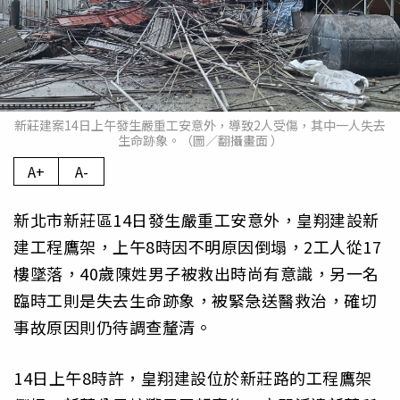
新莊建案14日上午發生嚴重工安意外，導致2人受傷，其中一人失去
生命跡象。（圖／翻攝畫面 ）
A+
A-
新北市新莊區14日發生嚴重工安意外，皇翔建設新
建工程鷹架，上午8時因不明原因倒塌，2工人從17
樓墜落，40歲陳姓男子被救出時尚有意識，另一名
臨時工則是失去生命跡象，被緊急送醫救治，確切
事故原因則仍待調查釐清。
14日上午8時許，皇翔建設位於新莊路的工程鷹架