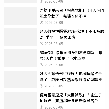
2026-08-08
外籍車手來台「領完就跑」！4人快閃
犯案全栽了 機場也逃不掉
2026-08-09
台大教授性騷擾2女研究生！不服解聘
2年爭4年 結局出爐
2026-08-05
60歲翁目睹搶案挺身相救遭圍毆 搶
救5天亡！嫌犯最小才12歲
2026-08-06
她公開恐怖飛行經歷！搭機睡醒褲子
濕了 鄰座男趁熟睡猥褻還疑留體液
2026-08-05
億萬富豪遭兒「大義滅親」！偷生子
怕曝光 竟盜鄰居身份辦假證落戶
2026-08-06