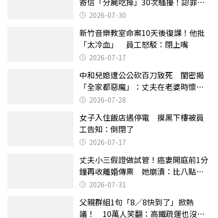
寄信「分屍吃掉」30次騷擾！認罪免
關
2026-07-30
新竹音樂教室命案10天後復課！他批
「太冷血」 員工怒駁：閉上嘴
2026-07-17
中和兒媳遭公公砍百刀致死 閨密揭
「全家都惡魔」：丈夫在老婆時懷孕
摔東西
2026-07-28
女子入住飯店遇停電 摸黑下樓被員
工告知：倒閉了
2026-07-17
丈夫小三假證做試管！癌妻開庭前1分
鐘再收離婚傳票 她崩潰：比八點檔
還扯
2026-07-31
父親群組1句「8／8快到了」掀熱
議！ 10萬人笑翻：高鐵疏運也沒列