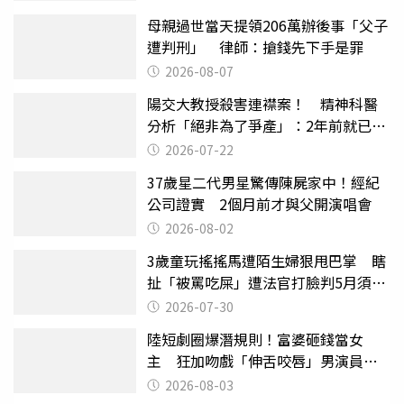
母親過世當天提領206萬辦後事「父子
遭判刑」 律師：搶錢先下手是罪
2026-08-07
陽交大教授殺害連襟案！ 精神科醫
分析「絕非為了爭產」：2年前就已言
行詭異
2026-07-22
37歲星二代男星驚傳陳屍家中！經紀
公司證實 2個月前才與父開演唱會
2026-08-02
3歲童玩搖搖馬遭陌生婦狠甩巴掌 瞎
扯「被罵吃屎」遭法官打臉判5月須入
監
2026-07-30
陸短劇圈爆潛規則！富婆砸錢當女
主 狂加吻戲「伸舌咬唇」男演員崩
潰
2026-08-03