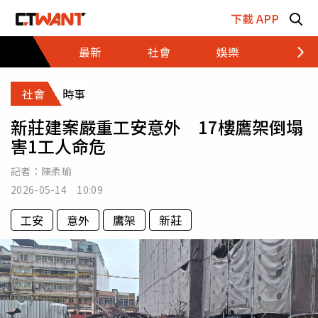
跳至主要內容區塊
下載 APP
最新
社會
娛樂
財經
社會
時事
新莊建案嚴重工安意外 17樓鷹架倒塌
害1工人命危
記者：
陳柔瑜
2026-05-14 10:09
工安
意外
鷹架
新莊