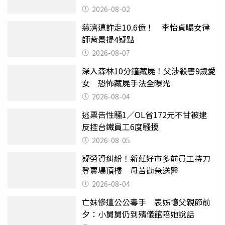
父親節
2026-08-02
慈濟遭詐走10.6億！ 李怡貞曝女律
師背景提4疑點
2026-08-07
深入森林10分鐘藏屍！父涉殺害9歲愛
女 恐怖藏屍手法全曝光
2026-08-04
逃票告性騷1／OL省172元不甘被逮
反控台鐵員工6度騷擾
2026-08-05
疑勞資糾紛！新莊好市多前員工持刀
登賣場頂樓 母苦勸急送醫
2026-08-04
亡妹慘遭公公毒手 表姊憶父親節前
夕：小舅舅仍到殯儀館陪她說話