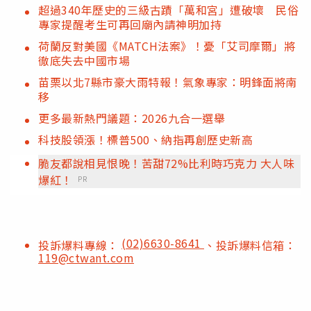
超過340年歷史的三級古蹟「萬和宮」遭破壞 民俗
專家提醒考生可再回廟內請神明加持
荷蘭反對美國《MATCH法案》！憂「艾司摩爾」將
徹底失去中國市場
苗栗以北7縣市豪大雨特報！氣象專家：明鋒面將南
移
更多最新熱門議題：2026九合一選舉
科技股領漲！標普500、納指再創歷史新高
脆友都說相見恨晚！苦甜72%比利時巧克力 大人味
爆紅！
PR
(02)6630-8641
投訴爆料專線：
、投訴爆料信箱：
119@ctwant.com