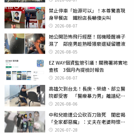
禁止停車「始源可以」！本尊驚喜現
身早餐店 鐵粉店長嚇傻尖叫
2026-08-07
她公開恐怖飛行經歷！搭機睡醒褲子
濕了 鄰座男趁熟睡猥褻還疑留體液
2026-08-05
EZ WAY個資監管引議！關務署將實地
查核 3個月內提檢討報告
2026-08-07
高雄欠到台北！長庚、榮總、部立醫
院都受害 「醫療暴力男」離譜紀錄
曝光
2026-08-06
中和兒媳遭公公砍百刀致死 閨密揭
「全家都惡魔」：丈夫在老婆時懷孕
摔東西
2026-07-28