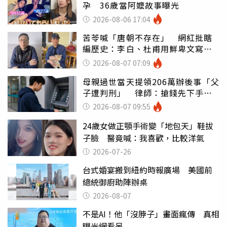
孕 36歲當阿嬤故事曝光
2026-08-06 17:04
苦苓喊「唐朝不存在」 網紅批瞎
編歷史：李白、杜甫用鮮卑文寫
詩？
2026-08-07 07:09
母親過世當天提領206萬辦後事「父
子遭判刑」 律師：搶錢先下手是
罪
2026-08-07 09:55
24歲女做正顎手術變「地包天」鞋拔
子臉 醫竟喊：我喜歡，比較洋氣
2026-07-26
台式婚宴搬到紐約時報廣場 美國前
總統御廚助陣辦桌
2026-08-07
不是AI！他「沒脖子」畫面瘋傳 真相
曝光網看呆