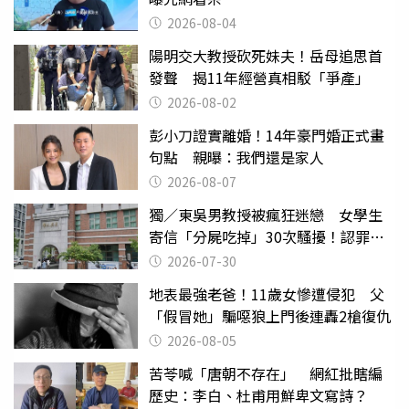
2026-08-04
陽明交大教授砍死妹夫！岳母追思首
發聲 揭11年經營真相駁「爭產」
2026-08-02
彭小刀證實離婚！14年豪門婚正式畫
句點 親曝：我們還是家人
2026-08-07
獨／東吳男教授被瘋狂迷戀 女學生
寄信「分屍吃掉」30次騷擾！認罪免
關
2026-07-30
地表最強老爸！11歲女慘遭侵犯 父
「假冒她」騙噁狼上門後連轟2槍復仇
2026-08-05
苦苓喊「唐朝不存在」 網紅批瞎編
歷史：李白、杜甫用鮮卑文寫詩？