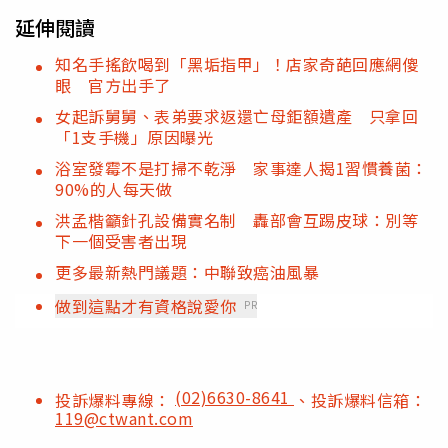
延伸閱讀
知名手搖飲喝到「黑垢指甲」！店家奇葩回應網傻
眼 官方出手了
女起訴舅舅、表弟要求返還亡母鉅額遺產 只拿回
「1支手機」原因曝光
浴室發霉不是打掃不乾淨 家事達人揭1習慣養菌：
90%的人每天做
洪孟楷籲針孔設備實名制 轟部會互踢皮球：別等
下一個受害者出現
更多最新熱門議題：中聯致癌油風暴
做到這點才有資格說愛你
PR
(02)6630-8641
投訴爆料專線：
、投訴爆料信箱：
119@ctwant.com