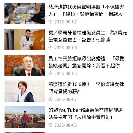
慈濟遭詐10.6億聲明挨轟「不像被害
人」 P律師、吳靜怡齊問：捐款人有
權知道真相
2026-08-07
獨／學霸牙醫槓離職女員工 為3萬元
筆電互控侵占、誣告！他慘勝
2026-08-06
員工怕丟臉拒讓母出席婚禮 「最愛
發錢老闆」震怒開除：我看不起你
2026-08-05
慈濟遭詐走10.6億！ 李怡貞曝女律
師背景提4疑點
2026-08-07
27歲YouTuber獨旅喬治亞陳屍飯店
法醫揭死因「未排除中毒可能」
2026-08-06