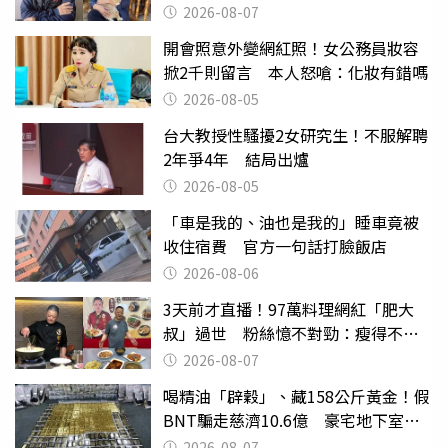
2026-08-07
開會照意外變網紅照！女公務員妝容
掀2千則留言 本人怒嗆：化妝有錯嗎
2026-08-05
台大教授性騷擾2女研究生！不服解聘
2年爭4年 結局出爐
2026-08-05
「車是我的、油也是我的」睡車竟被
收住宿費 官方一句話打臉飯店
2026-08-06
3天前才直播！97萬料理網紅「肥大
叔」過世 粉絲憶不對勁：瘦得不合
理
2026-08-07
喝精油「辟穀」、藏158公斤黃金！假
BNT騙走慈濟10.6億 豪宅地下室竟
挖出乾鮑金庫
2026-08-07