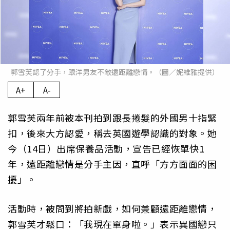
郭雪芙認了分手，跟洋男友不敵遠距離戀情。（圖／妮維雅提供）
A+
A-
郭雪芙兩年前被本刊拍到跟長捲髮的外國男十指緊
扣，後來大方認愛，稱去英國遊學認識的對象。她
今（14日）出席保養品活動，宣告已經恢單快1
年，遠距離戀情是分手主因，直呼「方方面面的困
擾」。
活動時，被問到將拍新戲，如何兼顧遠距離戀情，
郭雪芙才鬆口：「我現在單身啦。」表示異國戀只