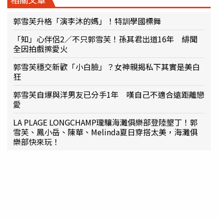
郭雪芙升格「演李沐的媽」！特訓學國標舞
「知」心伴侶2／不只郭雪芙！孫其君出道16年 緋聞
全因拍戲擦愛火
郭雪芙穩交新歡「小白臉」？女神親揭私下其實是美白
狂
郭雪芙自爆與洋男友已分手1年 嘆自己不適合遠距離戀
愛
LA PLAGE LONGCHAMP瓏驤海灘俱樂部登陸墾丁！郭
雪芙、鳳小岳、陳華、Melinda夏日穿搭太美，海灘俱
樂部快來玩！