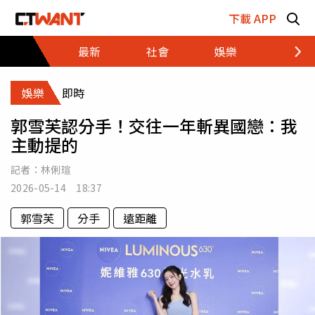
跳至主要內容區塊
下載 APP
最新
社會
娛樂
財經
娛樂
即時
郭雪芙認分手！交往一年斬異國戀：我
主動提的
記者：
林俐瑄
2026-05-14 18:37
郭雪芙
分手
遠距離