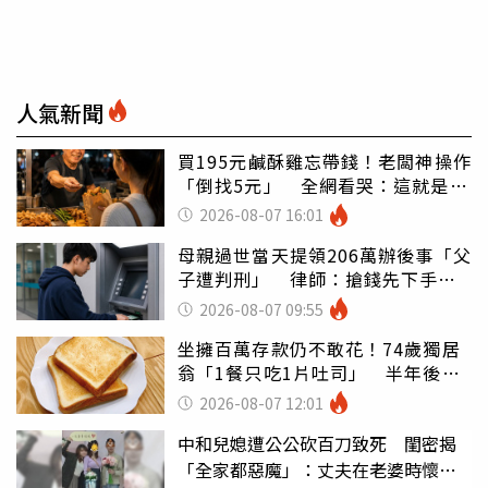
人氣新聞
買195元鹹酥雞忘帶錢！老闆神操作
「倒找5元」 全網看哭：這就是台
灣
2026-08-07 16:01
母親過世當天提領206萬辦後事「父
子遭判刑」 律師：搶錢先下手是
罪
2026-08-07 09:55
坐擁百萬存款仍不敢花！74歲獨居
翁「1餐只吃1片吐司」 半年後暴
瘦嚇壞女兒
2026-08-07 12:01
中和兒媳遭公公砍百刀致死 閨密揭
「全家都惡魔」：丈夫在老婆時懷孕