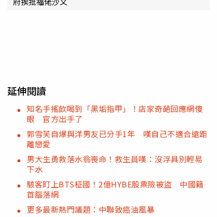
府挨批福佬沙文
延伸閱讀
知名手搖飲喝到「黑垢指甲」！店家奇葩回應網傻
眼 官方出手了
郭雪芙自爆與洋男友已分手1年 嘆自己不適合遠距
離戀愛
男大生勇救落水翁喪命！救生員嘆：沒浮具別輕易
下水
駭客盯上BTS柾國！2億HYBE股票險被盜 中國籍
首腦落網
更多最新熱門議題：中聯致癌油風暴