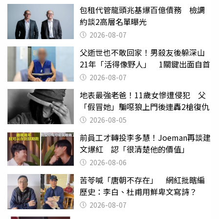
包租代管龍頭兆基爆百億債務 檢調
約談2高層名單曝光
2026-08-07
父逝世也不敢回家！男殺友後躲深山
21年「活得像野人」 1關鍵出面自首
2026-08-07
地表最強老爸！11歲女慘遭侵犯 父
「假冒她」騙噁狼上門後連轟2槍復仇
2026-08-05
前員工才轉投李多慧！Joeman再談建
文爆紅 認「很清楚他的價值」
2026-08-06
苦苓喊「唐朝不存在」 網紅批瞎編
歷史：李白、杜甫用鮮卑文寫詩？
2026-08-07