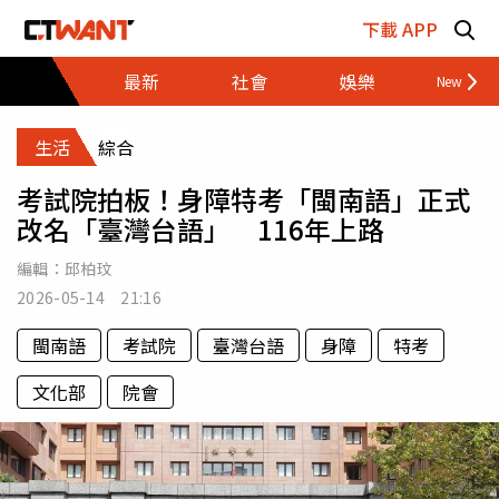
跳至主要內容區塊
下載 APP
最新
社會
娛樂
財經
生活
綜合
考試院拍板！身障特考「閩南語」正式
改名「臺灣台語」 116年上路
編輯：
邱柏玟
2026-05-14 21:16
閩南語
考試院
臺灣台語
身障
特考
文化部
院會