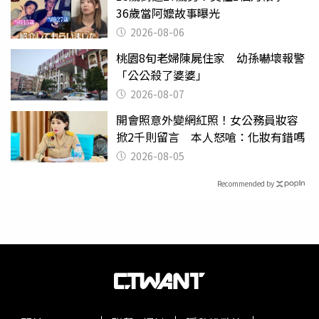
36歲當阿嬤故事曝光
2026-08-06
桃園8旬老婦陳屍住家 幼孫嚇壞報警
「公公殺了婆婆」
2026-08-07
開會照意外變網紅照！女公務員妝容
掀2千則留言 本人怒嗆：化妝有錯嗎
2026-08-05
Recommended by