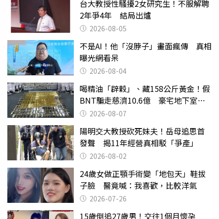
台大教授性騷擾2女研究生！不服解聘
2年爭4年 結局出爐
2026-08-05
不是AI！他「沒脖子」畫面瘋傳 真相
曝光網看呆
2026-08-04
喝精油「辟穀」、藏158公斤黃金！假
BNT騙走慈濟10.6億 豪宅地下室竟
挖出乾鮑金庫
2026-08-07
陽明交大教授砍死妹夫！岳母追思首
發聲 揭11年經營真相駁「爭產」
2026-08-02
24歲女做正顎手術變「地包天」鞋拔
子臉 醫竟喊：我喜歡，比較洋氣
2026-07-26
15歲倒追27歲男！交往1個月懷孕