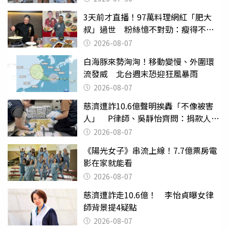
3天前才直播！97萬料理網紅「肥大
叔」過世 粉絲憶不對勁：瘦得不合
理
2026-08-07
白海豚來勢洶洶！移動變慢、外圍環
流發威 北台週末恐迎狂風暴雨
2026-08-07
慈濟遭詐10.6億聲明挨轟「不像被害
人」 P律師、吳靜怡齊問：捐款人有
權知道真相
2026-08-07
《陽光女子》串流上線！7.7億票房電
影在家就能看
2026-08-07
慈濟遭詐走10.6億！ 李怡貞曝女律
師背景提4疑點
2026-08-07