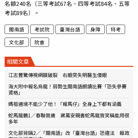
名額240名（三等考試67名、四等考試84名、五等
考試89名）。
閩南語
考試院
臺灣台語
身障
特考
文化部
院會
相關文章
江志豐驚傳視網膜破裂 右眼突失明醫生傻眼
海大附中報名烏龍！弱勢生閩南語朗讀比賽「恐失參賽
資格」
媽祖遶境不能少了他！「報馬仔」全身上下都有涵義
蛇馬龍鶴1／春聯賀歲 蔣萬安親書蛇馬龍賀笑稱能用很
多年
文化部背鍋2／「閩南語」改「臺灣台語」恐違法 賴政