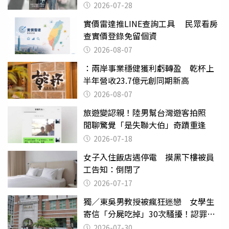
摔東西
2026-07-28
實價雷達推LINE查詢工具 民眾看房
查實價登錄免留個資
2026-08-07
：兩岸事業穩健獲利虧轉盈 乾杯上
半年營收23.7億元創同期新高
2026-08-07
旅遊變認親！陸男幫台灣遊客拍照
閒聊驚覺「是失聯大伯」奇蹟重逢
2026-07-18
女子入住飯店遇停電 摸黑下樓被員
工告知：倒閉了
2026-07-17
獨／東吳男教授被瘋狂迷戀 女學生
寄信「分屍吃掉」30次騷擾！認罪免
關
2026-07-30