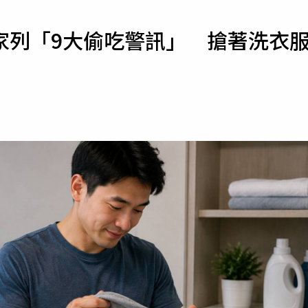
寵物
家列「9大偷吃警訊」 搶著洗衣
運勢
運動
梅酒