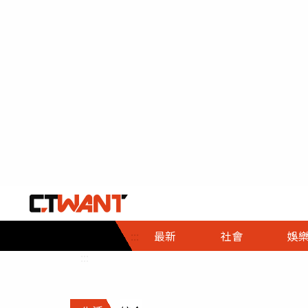
社會首頁
娛樂首頁
財經首頁
政
:::
最新
社會
娛
時事
即時
熱線
:::
直擊
大條
人物
調查
專題
３Ｃ