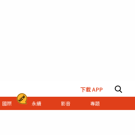
下載 APP
國際
永續
影音
專題