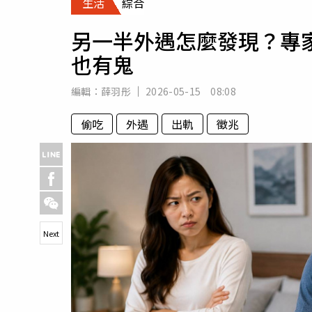
生活
綜合
人物
汽車
另一半外遇怎麼發現？專
專欄
也有鬼
房產新勢力
編輯：
薛羽彤
2026-05-15 08:08
偷吃
外遇
出軌
徵兆
Next