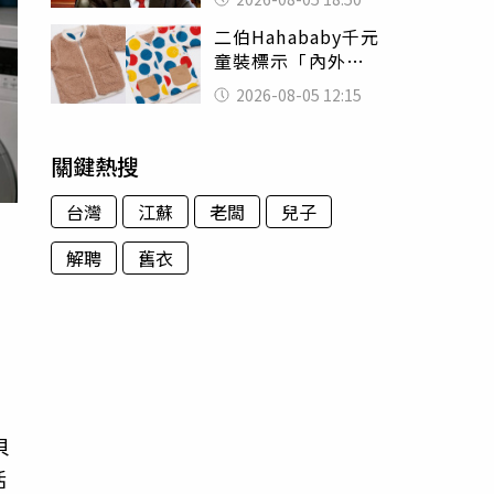
除：我看不起你
二伯Hahababy千元
童裝標示「內外層
皆純棉」 SGS檢
2026-08-05 12:15
測證明：內裡100%
聚酯纖維
關鍵熱搜
台灣
江蘇
老闆
兒子
解聘
舊衣
兩
貝
活