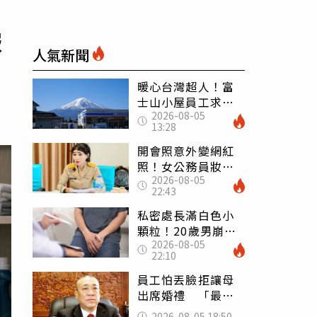
服
人氣新聞
暖心台灣超人！富
士山小屋員工求助
2026-08-05
「想活下去」 山
13:28
友狂背物資上山：
台灣真的是寶島
開會照意外變網紅
照！女公務員妝容
2026-08-05
掀2千則留言 本人
22:43
怒嗆：化妝有錯嗎
私密處長滿白色小
顆粒！20歲男崩潰
2026-08-05
求診 醫曝5大真相
22:10
別再誤會
員工怕丟臉拒讓母
出席婚禮 「最愛
發錢老闆」震怒開
2026-08-05 18:50