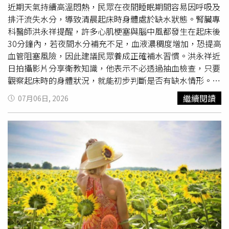
訊，集合衛生所篩檢站，整合醫師、驗光師及護理師建立標
近期天氣持續高溫悶熱，民眾在夜間睡眠期間容易因呼吸及
準化模式。幼兒園搭起醫病橋樑 盼各界齊心護眼除了醫療
排汗流失水分，導致清晨起床時身體處於缺水狀態。腎臟專
介入，高雄市私立三好幼兒園楊婉慈護理師分享，幼兒園在
科醫師洪永祥提醒，許多心肌梗塞與腦中風都發生在起床後
過程中扮演家長與醫療專業間的橋樑，能協助理解檢查結果
30分鐘內，若夜間水分補充不足，血液濃稠度增加，恐提高
及追蹤方式。國民健康署沈靜芬署長表示，幼兒園是兒童健
血管阻塞風險，因此建議民眾養成正確補水習慣。洪永祥近
康促進的重要場域，期待未來更多縣市加入，中央與地方將
日拍攝影片分享衛教知識，他表示不必透過抽血檢查，只要
因地制宜提供支持，透過及早篩診減少近視帶來的潛在傷
觀察起床時的身體狀況，就能初步判斷是否有缺水情形。首
害。建立日常護眼習慣 呼籲家長應落實定期追蹤視力保健
先可觀察清晨第一泡尿液顏色，若尿液呈現深黃色、琥珀
繼續閱讀
07月06日, 2026
必須從家庭生活扎根，王一中教授提醒家長，除了配合入園
色，甚至接近濃茶色且氣味明顯，代表腎臟正大量濃縮尿
篩檢掌握視力風險，日常應確保充足戶外活動與適度照明。
液，以保留體內水分，也意味著身體可能已有明顯缺水。此
若結果顯示有風險，務必依醫囑帶孩子至眼科診所進行定期
外，若起床時出現口乾舌燥、喉嚨乾澀，或伴隨頭暈、精神
散瞳追蹤。在部分情況下觀察到，及早介入與養成良好用眼
不濟、思緒遲鈍等情形，也可能是夜間流失過多水分，導致
習慣，與預防高度近視併發症之相關機制有關，能共同守護
血液循環速度下降，使大腦供氧受到影響。洪永祥指出，平
兒童清晰視界。【延伸閱讀】兒童近視管理是長期抗戰！家
時有打呼習慣的人，夜間水分流失通常更為明顯，更應提高
長應與醫師配合才能協助孩子做好近視防控3C育兒盛行
警覺。他也建議可透過體重變化判斷身體水分流失程度。民
兒童近視年齡層下降！「6營養素」助守護孩子視力健康
眾可於睡前如廁後量一次體重，隔天起床在未喝水、未如廁
https://www.healthnews.com.tw/readnews.php?
前再次測量，若體重減少0.5至0.8公斤以上，代表夜間已流
id=68947
失相當多水分，應盡快補充。洪永祥表示，不少長者因擔心
夜尿問題，睡前幾乎不喝水，但這樣反而可能增加清晨血液