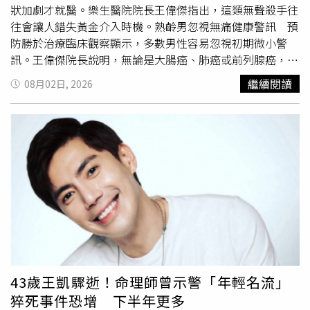
狀加劇才就醫。樂生醫院院長王偉傑指出，這類無聲殺手往
往會讓人錯失黃金介入時機。熟齡男忽視無痛健康警訊 預
防勝於治療臨床觀察顯示，多數男性容易忽視初期微小警
訊。王偉傑院長說明，無論是大腸癌、肺癌或前列腺癌，早
期發生時通常沒有明顯
徵兆
。現代健康管理觀念，應從事後
繼續閱讀
08月02日, 2026
治療轉向事前預防，透過落實無症狀定期篩檢，才能在病灶
初步發展時攔截風險。好發癌症與代謝疾病 精準防禦指標
針對熟齡男性好發的癌症與代謝疾病風險，樂生醫院社區醫
學部主任郭紋翠表示，預防醫學可透過結構化檢查重點進行
防護：高階影像追蹤：導入低劑量肺部電腦斷層
（LDCT），在極低輻射劑量下捕捉早期微小病灶，有助於
早期介入處置。多重腫瘤指標篩檢：結合腸胃道與大腸癌症
指標（CEA、CA72-4）、前列腺特異抗原（PSA）、肝癌
（AFP、PIVKA-II）及早期胰臟癌指標（1-IRE-1），提供相
關器官第一線風險預警。代謝與器官功能評估：整合腎臟超
音波、身體組成分析評估肌肉代謝、糖化血色素（HbA1c）
及B型與C型肝炎篩檢，掌控慢性疾病風險。名人逝世喚起
43歲王凱驟逝！命理師曾示警「年輕名流」
健康意識 醫師呼籲善用篩檢名人因癌逝世警訊，讓民眾意
猝死事件恐增 下半年更多
識到長輩健康是家庭重要資產。王偉傑院長呼籲，民眾應關