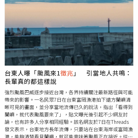
https://www.healthnews.com.tw/readnews.php?
NBC News、路透社、美聯社等外媒報導，葛蘭姆1994年首
id=69019
度當選聯邦眾議員，2002年當選聯邦參議員，2003年正式
就任，之後於2008年、2014年及2020年順利連任，原本預
定在今年11月競選第五個六年任期。他生前擔任參議院預算
委員會（Senate Budget Committee）主席，也是共和黨在
外交、國防及國家安全事務的重要決策人物，在華府政壇擁
有舉足輕重的影響力。葛蘭姆與川普的關係歷經轉折。他曾
於2016年共和黨總統初選期間投入提名戰，並多次公開批
評川普不適任總統，雙方一度隔空交火。不過川普入主白宮
後，兩人逐漸修復關係，葛蘭姆也成為川普最親近的政治盟
台東人曝「颱風來1
徵兆
」 引當地人共鳴：
友之一，不僅經常討論政策，也時常一同打高爾夫球，在共
長輩真的都這樣說
和黨內具有重要影響力。雖然大多數議題立場一致，但在部
分外交政策上，葛蘭姆仍保有自己的看法。根據NBC News
強烈颱風巴威逐步接近台灣，各界持續關注最新路徑與可能
取得的警方無線電通聯紀錄，救護人員11日晚間曾趕赴葛蘭
帶來的影響。一名民眾7日在台東富岡漁港拍下遠方蘭嶼清
姆位於華府國會山莊（Capitol Hill）的住處，處理一起心臟
晰可見的畫面，並分享當地流傳已久的說法，指出「看得到
驟停案件。現場照片可見救護人員以擔架將患者送上救護
蘭嶼，就代表颱風要來了」，貼文曝光後引起不少網友討
車，警車及消防車也在現場待命。不過，葛蘭姆辦公室並未
論，也有許多人分享相同經驗。該名網友於7日在Threads
公布詳細死因，其一名高階幕僚則透露，在他辭世前並未出
發文表示，台東地方長年流傳，只要站在台東海岸或富岡漁
現任何身體不適或異常
徵兆
。事實上，葛蘭姆直到辭世前仍
港，能夠清楚看見蘭嶼，就可能意味著颱風正在接近。從他