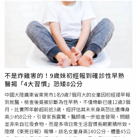
不是炸雞害的！9歲妹初經報到確診性早熟
醫揭「4大習慣」恐矮8公分
中國大陸廣東省東莞市1名9歲7個月大的女童因初經提早報
到就醫，檢查後竟被診斷為性早熟，不僅骨齡已達12歲3個
月，比實際年齡超前近3歲，經評估其未來身高恐比遺傳身
高少約8公分，引發家長震驚。醫師進一步追查發現，問題
並非來自垃圾食物，而是多項日常生活習慣長期累積所致。
陸媒《東莞日報》報導，該名女童身高140公分、體重45公