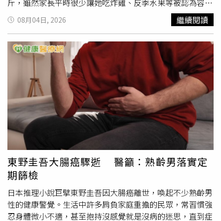
斤，雖然家長平時很少讓她吃炸雞、反季水果等被認為容易
影響發育的食物，然而檢查顯示她的骨骺已接近閉合，剩餘
繼續閱讀
08月04日, 2026
生長空間僅約10公分，最終確診為性早熟。醫師分析，女童
長期攝取大量白飯、麵包、蛋糕等高碳水化合物食品，可能
刺激胰島素及性激素分泌，加速骨齡成熟，加上她經常熬夜
到深夜11時，錯過生長激素分泌高峰，且缺乏運動導致肥
胖，脂肪細胞也會促進骨骺提早閉合。此外，醫師指出，女
童平時長時間使用帶有香味的文具、PC材質塑膠水杯，夜
間睡覺時還習慣開著小夜燈，可能增加環境荷爾蒙暴露，並
干擾褪黑激素分泌，多種因素交互作用，最終誘發性早熟。
醫師提醒，女孩若在7歲半以前、男孩在9歲以前出現乳房發
育、睪丸增大等第二性徵，就應提高警覺，盡早就醫檢查。
家長平時也應注意孩子的飲食、睡眠與運動習慣，若發現身
高快速增長或青春期
徵兆
提早出現，應及早至兒童生長發育
東野圭吾大腸癌驟逝 醫籲：熟齡男落實定
專科接受評估，以免錯過治療時機，影響最終成年身高。
期篩檢
日本推理小說巨擘東野圭吾因大腸癌離世，喚起不少熟齡男
性的健康警覺。生活中許多肩負家庭重擔的民眾，常習慣強
忍身體微小不適，甚至抱持沒感覺就是沒病的迷思，直到症