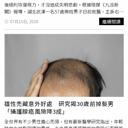
後順利恢復視力，才沒造成失明悲劇。根據陸媒《九派新
聞》報導，湖北武漢一名57歲樂姓男子日前就醫，主訴右眼
視野大幅收窄和餘光完全喪失，且眼前出現明顯遮擋感。經
繼續閱讀
07月15日, 2026
眼科醫師彭志華詳細問診與排查，確診裂孔性視網膜剝離；
但樂男並無近視病史、眼部外傷或其他誘發視網膜剝離的慢
性疾病，追問下彭醫師才知道，樂男為了「消災解厄」竟連
續3天大力拍打眼周，就是他視網膜剝離的最大原因。彭醫
師解釋，人類眼球結構極為脆弱，視網膜薄如蟬翼且緊貼於
眼球內壁。當眼周遭受強烈外力拍打時，產生的劇烈震盪會
持續牽拉眼內的玻璃體。若患者本身的視網膜原本就有微小
變性、隱匿性裂孔或較為薄弱，這股外力衝擊極易誘發急性
玻璃體後剝離，甚至直接撕裂視網膜形成新裂孔，導致眼內
液體順著裂孔滲入下方，最終引發視網膜剝離。所幸樂男在
黃金時間內警覺就醫，醫療團隊隨即進行超微創手術，成功
將脫落的視網膜復位。術後樂男復原狀況良好，原本暴跌至
雄性禿藏意外好處 研究揭30歲前掉髮男
0.2的視力已順利恢復至0.8，視野缺損問題也獲得完全修
「攝護腺癌風險降3成」
復，並未留下永久性的視力損傷。事後樂男也直呼，再也不
敢輕信沒有科學根據的民俗傳言。彭醫師提醒，絕大多數的
全世界有不少男性擔心禿頭，但有最新醫學研究指出，年輕