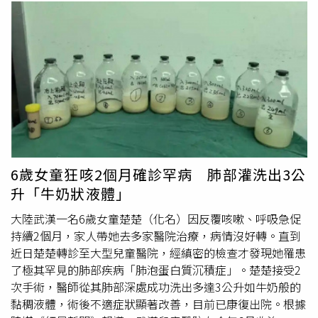
才被正視；而高居台灣癌症死亡率居高不下的肺癌，許多患
Times）先前報導，泰勒絲與崔維斯凱爾斯包下麥迪遜廣場
者初期同樣毫無動靜，且即使不抽菸，也可能因空污、廚房
花園舉辦多日婚禮活動，紐約市政府也證實，主辦單位已申
油煙或家族史而暴露在風險中，往往等到持續慢性咳嗽、胸
請場館周邊道路封閉許可。近日現場可見大批貨車進出，工
痛、呼吸喘或咳血時，病情已相當嚴峻。其餘4種高風險癌
作人員忙著搬運大型器材、草皮、花園造景及布景裝飾，其
症則各具隱密特性。有「癌王」之稱的胰臟癌因深藏於腹腔
中部分器材箱還貼有「Garden Party」標示，約40名工作人
深處，早期檢測不易，常在出現腰背痛、食慾減退或血糖異
員日夜趕工布置。外媒先前更曝光，場館內搭建大型白色階
常時才確診；被譽為「沉默殺手」的卵巢癌，初期病徵僅表
梯、巨型布幔及宛如城堡般的場景，整體採花園主題設計，
現為腹脹、頻尿或消化不良，極易被誤判為腸胃疾病。此
婚宴菜單與維安規格也已陸續曝光，足見這場婚禮規模盛
外，缺乏痛覺神經的肝臟即便腫瘤擴大，早期也多無痛感，
大。婚禮前夕，崔維斯凱爾斯也被拍到現身紐約翠貝卡
直到黃疸、極度疲倦發生時多已非初期；而女性發生率最高
（Tribeca）慢跑，而就在同一天，外媒指出泰勒絲的私人
6歲女童狂咳2個月確診罕病 肺部灌洗出3公
的乳癌，初期多以無痛腫塊呈現，若發現乳頭凹陷或異常分
專機已飛抵紐約都會區，讓婚禮即將舉行的消息更添可信
升「牛奶狀液體」
泌物，應立即就醫。高營養師進一步提到，癌症第一期與第
度。另一方面，《Page Six》及《Rolling Stone》引述消息
四期的治療效果存在巨大差異，早期發現不僅能保有較多的
大陸武漢一名6歲女童楚楚（化名）因反覆咳嗽、呼吸急促
人士指出，與泰勒絲交情深厚、現年78歲的傳奇歌手史蒂薇
治療選擇，存活率更是顯著提升。面對民眾常詢問「吃什麼
持續2個月，家人帶她去多家醫院治療，病情沒好轉。直到
妮克絲（Stevie Nicks）預計將在婚禮上獻唱，替新人送上
能防癌？」她強調，世界上沒有任何一種單一食物能保證百
近日楚楚轉診至大型兒童醫院，經縝密的檢查才發現她罹患
祝福，而完整賓客名單至今仍高度保密。不過，這場婚禮也
分之百不罹癌；但大量臨床醫學研究證實，長期的飲食型態
了極其罕見的肺部疾病「肺泡蛋白質沉積症」。楚楚接受2
碰巧遇上紐約近十多年來最嚴峻的熱浪。美國國家氣象局
確實與癌症的發生率密不可分，與其消極等待身體出現異
次手術，醫師從其肺部深處成功洗出多達3公升如牛奶般的
（National Weather Service）已發布極端高溫警報，預估
常，不如從調整每日的餐桌飲食與定期接受篩檢做起。在日
黏稠液體，術後不適症狀顯著改善，目前已康復出院。根據
高溫可能突破華氏100度（約攝氏37.8度），體感溫度甚至