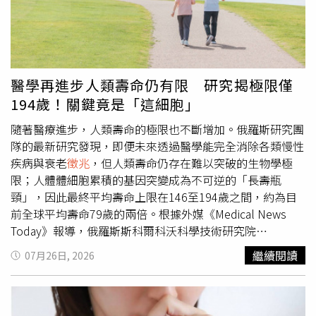
緒較為低落，不排除因久病產生輕生念頭，相關墜橋原因仍
有待警方持續調查釐清。此次事件幸運的是，男子墜落時沒
有遭到行經車輛直接撞擊，加上現場駕駛反應迅速，成功避
免更嚴重的傷亡發生，也讓不少目擊民眾直呼驚險萬分。警
方也呼籲，若家中長者或親友因疾病、生活壓力或情緒問題
醫學再進步人類壽命仍有限 研究揭極限僅
出現異常
徵兆
，家屬應多加關心與陪伴，必要時可尋求醫療
194歲！關鍵竟是「這細胞」
或心理專業協助，及早介入，避免憾事發生。
隨著醫療進步，人類壽命的極限也不斷增加。俄羅斯研究團
隊的最新研究發現，即便未來透過醫學能完全消除各類慢性
疾病與衰老
徵兆
，但人類壽命仍存在難以突破的生物學極
限；人體體細胞累積的基因突變成為不可逆的「長壽瓶
頸」，因此最終平均壽命上限在146至194歲之間，約為目
前全球平均壽命79歲的兩倍。根據外媒《Medical News
Today》報導，俄羅斯斯科爾科沃科學技術研究院
（Skolkovo Institute of Science and Technology）的一項
繼續閱讀
07月26日, 2026
最新研究，發表於最新一期《NPJ 衰老》（NPJ Aging）期
刊。研究人員表示，長期以來，科學界持續探索造成人體衰
老的根本原因，並在近年歸納出包含 DNA 端粒縮短、蛋白
質維護失效以及線粒體功能障礙等12個衰老特徵。然而，不