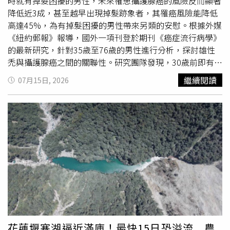
眼皮跳動在醫學上稱為「眼瞼痙攣」，多為良性症狀，與運
時就有掉髮困擾的男性，未來罹患攝護腺癌的風險反而顯著
勢吉凶毫無關聯，而是身體發出的疲勞警訊；通常因熬夜、
降低近3成，甚至越早出現掉髮跡象者，其罹癌風險能降低
過度用眼、精神壓力大或焦慮所致，一般透過充分休息或熱
高達45%，為有掉髮困擾的男性帶來另類的安慰。根據外媒
敷即可緩解。然而，若眼皮跳動時間過長或幅度過大，甚至
《紐約郵報》報導，國外一項刊登於期刊《癌症流行病學》
合併面部肌肉抽動、影響視力時，則可能是病理性病變，應
的最新研究，針對35歲至76歲的男性進行分析，探討雄性
立即尋求專業醫療協助，切勿嘗試偏方，以免延誤治療而抱
禿與攝護腺癌之間的關聯性。研究團隊發現，30歲前即有掉
憾終身。
髮現象的受試者，其罹癌風險降低了29%；至於更早開始禿
繼續閱讀
07月15日, 2026
頭的男性，無論是罹患高侵襲性或低侵襲性的攝護腺癌，風
險皆大幅下降45%。研究人員指出，過去相關研究多聚焦於
55歲以上的年長男性，而此次研究則首度將攝護腺癌漫長的
潛伏期納入考量，證實年輕時期的脫髮狀況是預測該疾病更
具代表性的指標。研究主導者萊特（Jonathan Wright）博
士解釋，禿頭與攝護腺癌皆為與男性荷爾蒙（雄性激素）高
度相關的常見遺傳性疾病。萊特博士進一步說明，男性體內
睪固酮會轉化為雙氫睪固酮（DHT），過量的DHT會阻礙毛
囊吸收營養，導致毛囊萎縮並引發脫髮；然而，睪固酮同時
也是促進攝護腺癌細胞生長的重要媒介。研究人員推測，雄
性激素受體基因的變異可能同時影響了這兩種生理機制，從
而產生這種奇妙的保護連結。儘管此研究帶來好消息，但醫
花蓮堰塞湖逼近滿庫！最快15日恐溢流 農