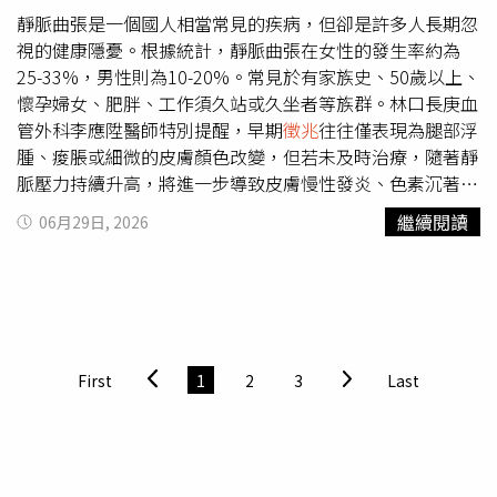
功能就可能被濫用，讓門號被不明裝置綁定，進而產生帳號
靜脈曲張是一個國人相當常見的疾病，但卻是許多人長期忽
盜用或註冊人頭帳號。刑事局提醒，這類詐騙手法，孩子可
視的健康隱憂。根據統計，靜脈曲張在女性的發生率約為
能以為「只是傳一組驗證碼」，但未能理解背後所造成的風
25-33%，男性則為10-20%。常見於有家族史、50歲以上、
險。家長應隨時主動關心孩子使用手機情形並適時提醒，如
懷孕婦女、肥胖、工作須久站或久坐者等族群。林口長庚血
遇有網友聲稱「免費送幣」、「領獎需提供驗證碼」，或要
管外科李應陞醫師特別提醒，早期
徵兆
往往僅表現為腿部浮
求提供個人資料等情形，即為詐騙
徵兆
。若發現孩子手機持
腫、痠脹或細微的皮膚顏色改變，但若未及時治療，隨著靜
續收到不明驗證碼、電信服務功能遭異常開通或門號遭停
脈壓力持續升高，將進一步導致皮膚慢性發炎、色素沉著，
話，應立即聯繫電信業者查證，並撥打165反詐騙諮詢專線
甚至最終形成難以癒合的潰瘍傷口。許多患者誤以為這只是
繼續閱讀
06月29日, 2026
或前往鄰近警察機關報案，亦可至165打詐儀錶板查詢相關
美容問題，事實上，這可能是靜脈功能不全所引起的慢性循
防詐資訊。
環問題。臨床上不少患者在初期發現腿部有輕微「蚯蚓狀突
起」時多半不以為意，等到皮膚開始發硬、發黑，甚至出現
滲液傷口時才求診，此時往往已演變成嚴重的靜脈性潰瘍。
靜脈瓣膜就像是血管內的「單向閥門」，原本的功能是防止
血液因地心引力倒流。一旦瓣膜功能受損失效，血液便會淤
First
1
2
3
Last
積在下肢，形成長期的高壓環境並持續壓迫周邊組織，這正
是導致皮膚病變與潰瘍形成的主要原因。因此，及早接受評
估與治療，有助於降低病情惡化及潰瘍形成的風險。靜脈性
潰瘍治療新觀點：促進循環加速傷口癒合治療新策略值得注