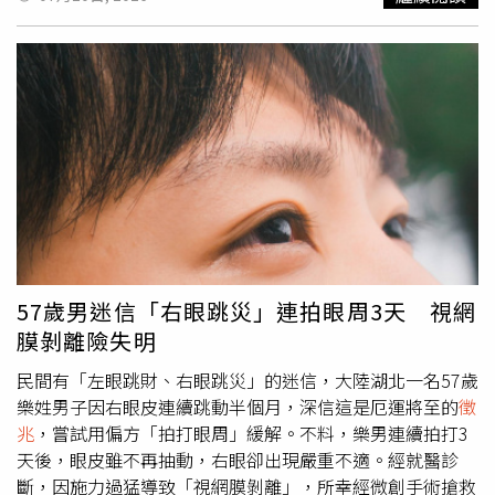
定人類壽命長短的關鍵瓶頸。對此，未參與研究的一名再生
2811人次，較前一週大幅增加。許多確診患者主要出現發
醫學專家博士提醒，該項研究屬於純粹的數學模型推估，建
燒、喉嚨痛等症狀，部分感染者則僅表現為持續性的乾咳，
立在將其他衰老特徵完全關閉等理想化假設上，實際生物體
導致常被誤認為一般感冒被忽略。除了新冠病毒肆虐外，原
內的衰老機制更為複雜且互相影響。不過，這項研究依然為
本在秋冬較為活躍的A型流感，今年夏天也一反常態地出現
抗衰老醫學指引了明確方向，強調未來若要突破壽命限制，
多起病例。黃軒醫師指出，近期人潮密集與旅遊頻率增加，
開發能夠減緩或管理心臟與腦部細胞突變的醫療技術應被列
加速了流感的傳播速度。除此之外，門診中也常見鼻病毒、
為最優先順序，同時也證實體細胞突變並非導致衰老的唯一
腺病毒、副流感病毒及人類間質肺炎病毒（hMPV）等多種
因素。在高端基因療法與抗衰老科技普及之前，專家建議大
呼吸道病毒齊發。不只病毒肆虐，加上環境因素，夏天民眾
眾無須盲目追求昂貴且缺乏科學實證的長壽偏方。對於如何
開冷氣後，導致室內外溫差過大，還有空氣污染跟過敏原增
保護極度脆弱且無法再生的心臟與大腦，最有效且具備豐富
加，同樣使「病毒感染後咳嗽」還可能持續數週。對此，黃
科學實證的策略依然回歸健康生活型態，包括維持規律且充
軒醫師提醒，面對這波多重病毒夾擊的夏季疫情，民眾千萬
足的睡眠、均衡營養飲食、保持適度運動習慣以及良好管理
不可掉以輕心。若發現自身或家人咳嗽症狀持續超過3週，
57歲男迷信「右眼跳災」連拍眼周3天 視網
日常壓力，持之以恆地落實健康生活，才是現階段延年益壽
或是伴隨有持續高燒、呼吸困難、胸痛、咳血、血氧濃度下
膜剝離險失明
的最佳途徑。
降等危險
徵兆
，應立即就醫檢查。黃軒醫師也說，日常生活
中則應維持戴口罩、勤洗手等良好衛生習慣，並踴躍接種疫
民間有「左眼跳財、右眼跳災」的迷信，大陸湖北一名57歲
苗、適時進行快篩，以防範病毒進一步擴散。
樂姓男子因右眼皮連續跳動半個月，深信這是厄運將至的
徵
兆
，嘗試用偏方「拍打眼周」緩解。不料，樂男連續拍打3
天後，眼皮雖不再抽動，右眼卻出現嚴重不適。經就醫診
斷，因施力過猛導致「視網膜剝離」，所幸經微創手術搶救