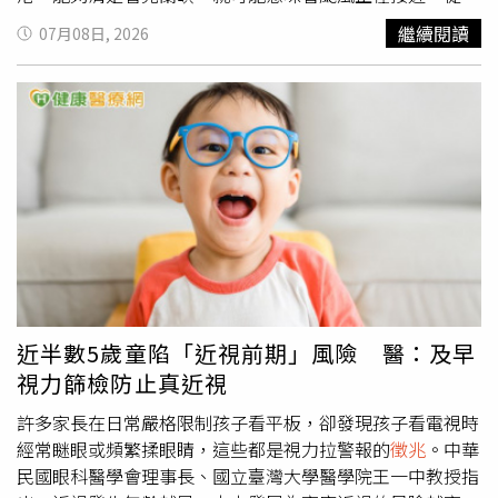
積極投入外交工作。他10日才剛結束烏克蘭訪問行程，在基
分享的照片可見，遠方的蘭嶼輪廓相當清楚，因此再次引發
繼續閱讀
07月08日, 2026
輔會晤烏克蘭總統澤倫斯基（Volodymyr Zelenskyy）。澤
民眾對這項在地經驗談的關注。富岡漁港是台東往返蘭嶼及
倫斯基表示，這是葛蘭姆第10度訪問烏克蘭，並感謝他長期
綠島的重要港口。當地民眾指出，平時受到距離及海霧等因
支持烏克蘭人民及前線官兵。返美後，他原定12日接受
素影響，蘭嶼並不容易清晰可見。不過，當颱風外圍環流接
NBC政論節目《會晤新聞界》（Meet the Press）專訪，未
近時，可能帶來下沉氣流，使大氣環境變得較為乾燥，能見
料卻突然傳出病逝消息。葛蘭姆長年關注國際安全議題，
度隨之提升，因此遠方的蘭嶼輪廓會比平常更加清楚，也因
1990年代擔任聯邦眾議員期間便主張制裁伊朗、限制其飛
此形成「看得到蘭嶼，代表颱風將至」的地方說法。貼文發
彈與核武發展，近年也支持對俄羅斯祭出更嚴厲制裁，並力
布後，吸引超過9千人按讚，不少網友留言表示，「真的，
挺援助烏克蘭。他日前更透露，已與川普政府達成共識，將
以前的長輩真的都這樣說」、「應該是水氣被吸走，能見度
推動新一波對俄羅斯制裁法案，並持續支持強化美國在全球
就高了」、「我也有拍到欸，難怪禮拜天聽到有人說什麼蘭
安全事務上的影響力。在台灣議題上，葛蘭姆一直是美國國
嶼，身為外地人一個問號終於解謎了」、「想起上次去蘭
會最堅定的支持者之一。他曾於1999年擔任聯邦眾議員時
嶼，可以從蘭嶼看到台東，沒多久小犬颱風就來了」、「蘭
首次訪台，其後又於2016年及2022年三度訪問台灣。2022
嶼人瑟瑟發抖中」。中央氣象署表示，依目前預估，最快將
近半數5歲童陷「近視前期」風險 醫：及早
年4月，他率領跨黨派國會代表團訪台，拜會時任總統蔡英
於周四下半天發布海上颱風警報，至於陸上颱風警報，可能
視力篩檢防止真近視
文，並與外交部長吳釗燮、國防部長邱國正會談，重申美國
落在周五清晨前後，但實際發布時間仍須視颱風強度、移動
對台灣安全及民主發展的支持。蔡英文當時表示，葛蘭姆20
速度及北轉幅度等因素調整。預估周五及周六將是巴威影響
許多家長在日常嚴格限制孩子看平板，卻發現孩子看電視時
多年來持續推動台美經貿合作、支持台灣參與國際事務，是
台灣最明顯的時段，其中北部山區不排除出現豪雨等級以上
經常瞇眼或頻繁揉眼睛，這些都是視力拉警報的
徵兆
。中華
台灣在美國國會最重要的支持力量之一。葛蘭姆近年也多次
降雨，民眾應持續留意最新天氣資訊。
民國眼科醫學會理事長、國立臺灣大學醫學院王一中教授指