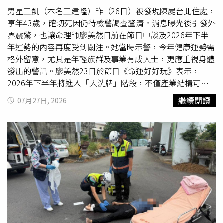
注長輩日常照護，善用定期篩檢打造預防醫學防禦網，降低
男星王凱（本名王建隆）昨（26日）被發現陳屍台北住處，
無症狀疾病潛在風險。【延伸閱讀】東野圭吾大腸癌病逝！
享年43歲，確切死因仍待檢警調查釐清。消息曝光後引發外
醫揭早期症狀難察覺原因 別等腹痛才篩檢大腸癌初期無症
界震驚，也讓命理師廖美然日前在節目中談及2026年下半
狀難察覺？醫：AI輔助大腸瘜肉偵測揪出腺瘤
年運勢的內容再度受到關注。她當時示警，今年健康運勢需
https://www.healthnews.com.tw/readnews.php?
格外留意，尤其是年輕族群及事業有成人士，更應重視身體
id=69294
發出的警訊。廖美然23日於節目《命運好好玩》表示，
2026年下半年將進入「大洗牌」階段，不僅產業結構可能
出現重大變化，包括傳統產業、老字號企業及大型公司都有
繼續閱讀
07月27日, 2026
機會面臨整併、轉型或結束營運，健康方面同樣不容忽視。
她指出，自己自去年底便持續提醒，今年可能發生較多猝死
事件，且「都不是老人家，而是年輕人，甚至是一些事業有
成的名流人物」，呼籲民眾不要輕忽身體異狀，尤其進入下
半年後，更要留意健康管理與作息。除了健康議題外，廖美
然也從民俗角度提醒，農曆7月期間應避免前往陰暗、偏僻
或容易發生意外的場所，同時留意風災、水患、火災及交通
事故等風險；她也提到，9月及12月需提高對地震等天然災
害的警覺，呼籲民眾保持平常心，開車切勿酒駕，遇到衝突
時應避免與人爭執，以自身安全為優先。近期包括音樂家陳