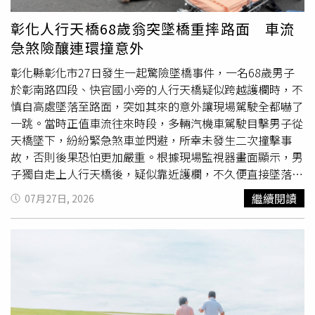
一夫、藝人王凱及網紅牙醫師張元瀚等人，都在年紀不算大
的情況下傳出猝逝消息，引發社會關注。對此，醫師也提
彰化人行天橋68歲翁突墜橋重摔路面 車流
醒，猝死通常並非毫無
徵兆
，若出現持續疲倦、胸悶、胸
急煞險釀連環撞意外
痛、心悸或異常冒冷汗等症狀，應盡快就醫檢查，把握治療
時機，避免延誤病情。
彰化縣彰化市27日發生一起驚險墜橋事件，一名68歲男子
於彰南路四段、快官國小旁的人行天橋疑似跨越護欄時，不
慎自高處墜落至路面，突如其來的意外讓現場駕駛全都嚇了
一跳。當時正值車流往來時段，多輛汽機車駕駛目擊男子從
天橋墜下，紛紛緊急煞車並閃避，所幸未發生二次撞擊事
故，否則後果恐怕更加嚴重。根據現場監視器畫面顯示，男
子獨自走上人行天橋後，疑似靠近護欄，不久便直接墜落至
道路中央，整個過程發生得相當突然。目擊民眾見狀立即報
繼續閱讀
07月27日, 2026
警求助，而事故地點恰巧就在彰化警分局快官派出所旁，值
勤員警聽見巨大聲響後，第一時間衝出派出所查看情況，立
即實施交通管制並疏導車流，避免後續交通事故發生，同時
通報消防救護人員到場協助。救護人員抵達後，迅速將男子
送往彰化基督教醫院接受治療。警方表示，男子雖然右腿骨
折，但意識仍相當清楚，沒有生命危險。經警方進一步聯繫
家屬了解情況後，家屬透露男子長期受到疾病困擾，近期情