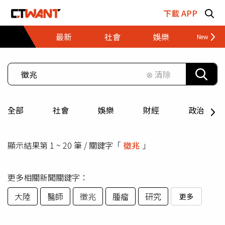
跳至主要內容區塊
下載 APP
最新
社會
娛樂
財經
⊗ 清除
全部
社會
娛樂
財經
政治
顯示結果第 1 ~ 20 筆 / 關鍵字「
徵兆
」
更多相關新聞關鍵字：
大陸
醫師
徵兆
腫瘤
研究
更多