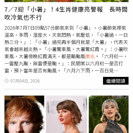
濃稠及心腦血管疾病風險。他建議養成「兩杯黃金補水」習
7／7迎「小暑」！4生肖健康亮警報 長時間
慣，第一杯是在睡前30分鐘飲用約150至200cc溫開水，有
吹冷氣也不行
助降低清晨血液黏稠度，同時也較不容易影響夜間睡眠。第
二杯則是在床頭預先放置一杯溫開水，起床後先在床上活動
2026年7月7日09點57分節氣來到「小暑」，小暑節氣裡氣
四肢約1分鐘，再立即補充水分，有助促進血液循環及腎臟
溫高，多雨，溼度大，天氣悶熱，氣壓低，「小暑過，一日
代謝，降低因缺水引發心腦血管疾病的風險。洪永祥提醒，
熱三分。」：「小暑」過完再半個月就是「大暑」，代表天
尤其是患有三高、經常熬夜或睡眠時容易打呼的族群，更應
氣會越來越炎熱。「小暑驚東風，大暑驚紅霞。」：小暑吹
建立規律補水習慣，避免因夜間缺水增加心肌梗塞及腦中風
東風，大暑傍晚紅霞滿天，都是颳颱風
徵兆
。「六月初一，
風險。
一雷壓九颱，無雷便是颱。」：民間常以六月初一是否打
雷，預卜當年是否有颱風。「六月六下雨，一百日見
霜。」：六月六日下雨，占當年秋冬會很冷。 2026年「小
繼續閱讀
07月04日, 2026
暑」這半個月，健康要注意的生肖是屬牛、馬、羊、鼠，小
感冒、小病痛會特別明顯，慎防脾胃、腸道、消化系統方面
的疾病，要多休養生息，才能保持身體健康，避免激烈運
動，容易扭傷折損。 以下提供食、衣、住、行、育、樂的
「小暑」開運養生及禁忌： 食的開運大法：1.忌單純進補：
「小暑」如果認為身體虛弱急需進補，那就大錯特錯了！因
為進補過早的話，會使暑熱不易消退，或者是本來已經逐漸