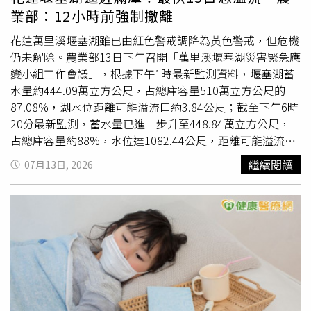
學界對禿頭與攝護腺癌的關係仍有不同論調。另一項於
業部：12小時前強制撤離
2016年發表的研究曾指出，25歲至44歲之間出現禿頭的男
性，死於攝護腺癌的風險高出56%，其中中度禿頭者的致命
花蓮萬里溪堰塞湖雖已由紅色警戒調降為黃色警戒，但危機
風險甚至激增83%。這項相互矛盾的發現，突顯了兩者背後
仍未解除。農業部13日下午召開「萬里溪堰塞湖災害緊急應
基因與荷爾蒙交互作用的複雜性。目前，醫學界一般建議55
變小組工作會議」，根據下午1時最新監測資料，堰塞湖蓄
歲至69歲的男性應定期接受癌症篩檢，而具有高風險家族史
水量約444.09萬立方公尺，占總庫容量510萬立方公尺的
或特定生理指標的男性，則建議提前至40歲開始篩檢。攝護
87.08%，湖水位距離可能溢流口約3.84公尺；截至下午6時
腺癌目前是男性最常見的癌症之一，也是男性癌症死亡的第
20分最新監測，蓄水量已進一步升至448.84萬立方公尺，
二大主因。由於早期攝護腺腫瘤微小又幾乎沒有任何
徵兆
，
占總庫容量約88%，水位達1082.44公尺，距離可能溢流口
容易被患者忽略。醫師提醒，男性若出現排尿困難，可能是
僅剩約3.56公尺，顯示湖水位仍持續上升。林業及自然保育
繼續閱讀
07月13日, 2026
攝護腺腫大壓迫膀胱或尿道所致，應提高警覺；一旦癌細胞
署評估，若山區天氣穩定，且每日入流量維持約21萬至22
轉移至骨骼，可能引發腿部疼痛、麻木甚至神經系統問題。
萬立方公尺，堰塞湖最快可能於15日、最慢16日出現自然
與雄性禿相同，攝護腺癌具有高度的基因遺傳傾向，定期檢
溢流；但若受13日至14日南方雲系北移影響，花蓮山區降
查仍是預防與早期發現的不二法門。
下局部大雨，蓄水速度可能加快，不排除提前溢流。農業部
指出，巴威颱風影響期間，萬里溪集水區實際降雨量低於中
央氣象署原先預估，因此湖區入流量未如預期暴增，也使警
戒由紅色調降為黃色。不過，由於崩塌區仍持續有土石滑
落，天然壩體局部高程雖已達1087.5公尺，但新增堆積土石
結構鬆散、穩定性不足，因此目前仍維持以1086公尺作為