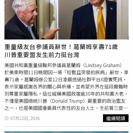
所及萬榮鄉公所於應變會議中確認，各項疏散撤離及收容安
外科醫師以葉克膜暫時取代心肺功能，協助女童度過急性發
置整備工作均已完成，包括收容場所、交通接駁及弱勢族群
炎期，最終順利拔除葉克膜出院。兒童心肌炎初期症狀 與
協助機制皆已完成盤點。依照既有應變計畫，一旦發布紅色
一般感冒相似吳愷祐醫師指出，兒童心肌炎初期症狀常以腹
警戒，兩鄉鎮均可於2小時內完成居民疏散撤離。此外，針
痛、嘔吐、食慾不振等表現為主，臨床上極易與腸胃炎或感
對外界關注光復鄉馬太鞍溪收容場所部分電力及設備仍待改
冒混淆，增加判斷困難度。與成人不同，兒童較少主動表達
善，農業部已要求花蓮縣政府持續督導光復鄉公所儘速完成
胸痛等不適，多以精神不佳、活動力下降或嗜睡等非典型症
改善，確保後續若再次啟動大規模撤離時，各項收容設施均
狀表現。當腸病毒、腺病毒或流感病毒侵襲導致心臟受損，
重量級友台參議員辭世！葛蘭姆享壽71歲
能正常運作。農業部也要求地方政府持續加強萬里溪河道警
病程可能快速惡化，部分患者在24小時內出現休克或心衰
川普重要盟友生前力挺台灣
戒與巡查，嚴禁任何民眾進入萬里溪河道，以防堰塞湖提前
竭，輕忽恐演變為擴張型心肌病變等不可逆傷害。留意病毒
溢流或天然壩體突發潰決，引發溪水暴漲，造成生命財產損
活躍期四大危險
徵兆
掌握急診救護時機近期腸病毒及呼吸
美國共和黨重量級聯邦參議員葛蘭姆（Lindsey Graham）
失。同時要求各防災單位持續維持應變量能，人員及設備保
道病毒仍處活躍期，皆為引發兒童心肌炎的常見致病原。吳
於美東時間11日晚間因一場「短暫且突發的疾病」辭世，享
持待命狀態，確保突發狀況發生時能立即啟動緊急應變作
愷祐醫師提醒，多數輕症心肌炎經適當治療可恢復，但家長
壽71歲。葛蘭姆辦公室12日凌晨透過社群平台X證實死訊，
業。此次會議由農業部邀集行政院災害防救辦公室、經濟
在孩童染病期間務必密切觀察。若出現以下危險
徵兆
，應儘
表示家屬感謝各界的關心與祈禱，並希望外界在這段艱難時
部、內政部、交通部、國防部、國家災害防救科技中心、原
速尋求醫療評估，及時掌握急診黃金治療時間：精神極度疲
刻尊重家屬隱私。這位縱橫美國政壇逾30年的共和黨大老，
住民族委員會、衛生福利部、花蓮縣政府、鳳林鎮公所、萬
倦、嗜睡或活動力明顯下降持續性嘔吐、腹痛呼吸急促、
不僅是美國總統川普（Donald Trump）最重要的政治盟友
榮鄉公所、台鐵公司、中華電信、台電、陽明交通大學、中
喘、臉色蒼白或四肢冰冷出現胸悶、心跳過快或昏厥【延伸
之一，也是美國國會最具代表性的友台人士，生前曾三度訪
華防災學會，以及土木、水利、坡地防災等領域專家共同研
閱讀】腸病毒疫情升溫！女童併發猛爆性心肌炎亡 30歲男
問台灣，長期支持台美合作、烏克蘭及以色列等民主盟友。
繼續閱讀
07月12日, 2026
商，持續整合中央與地方防災量能，滾動檢討各項應變整備
重症住加護未脫險女童疑遭「蘋果病」B19病毒奪命 疾管
美國共和黨重量級聯邦參議員葛蘭姆因突發疾病辭世，享壽
工作，全力降低堰塞湖可能帶來的災害衝擊。
署：若併發心肌炎致死率達3成
71歲，消息震撼美國政壇。綜合《華盛頓郵報》、BBC、