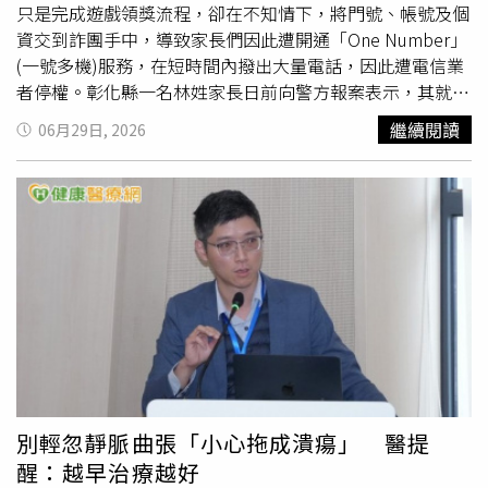
注入肺部並配合高頻震盪，將沉積物震鬆後吸出；歷時2
只是完成遊戲領獎流程，卻在不知情下，將門號、帳號及個
但仍誠摯祝福泰勒絲與崔維斯凱爾斯擁有一場難忘又美好的
次、共8小時的手術，分別從左、右肺各洗出約1.6公升的混
資交到詐團手中，導致家長們因此遭開通「One Number」
婚禮。隨著婚禮進入最後倒數，好友陸續現身、場地布置曝
濁奶狀液，直到液體完全清澈。醫師特別提醒，肺泡蛋白質
(一號多機)服務，在短時間內撥出大量電話，因此遭電信業
光、市府同步啟動應變措施，也讓這場全球關注的世紀婚禮
沉積症在小兒醫學上相當罕見，早期症狀多半不典型，通常
者停權。彰化縣一名林姓家長日前向警方報案表示，其就讀
話題持續延燒。
只表現為活動後易喘、慢性乾咳或過度乏力，常被誤認為是
國中八年級的女兒今年3月中旬在抖音瀏覽直播主發布影
繼續閱讀
06月29日, 2026
一般肺炎或氣喘。家長若發現孩子長時間咳嗽、呼吸急促、
片，內容宣稱可免費送遊戲幣、保底取得虛擬裝備，並引導
活動耐受力下降，且病情有進行性加重的趨勢，甚至出現胸
其女兒加入LINE聯繫。對方聲稱只要提供手機號碼登記，
廓畸形、手指端變粗（杵狀指）等異常
徵兆
，應提高警覺儘
即可領取遊戲皮膚，女兒因此陸續收到Tinder、JustDating
速至兒童呼吸專科就診，以免延誤黃金治療期。
等非遊戲平臺OTP驗證碼簡訊，並依指示回傳驗證碼，未料
2個月後，家長就陸續收到電信業者通知，其名下門號已由
網路開通「One Number」（一號多機）服務，數日後又因
門號異常使用而遭停話。經向電信業者調閱通話明細，發現
該門號短時間內竟撥出近百通電話，才驚覺其門號遭詐騙集
團利用。近期警方接獲多起有孩子回傳OTP驗證碼，導致家
長門號遭開通一號多機服務，並因短時間內撥出大量電話遭
停話。（圖／翻攝畫面）刑事局指出，「One Number」
(一號多機)電信服務，原本是讓同一手機門號可與智慧手
別輕忽靜脈曲張「小心拖成潰瘍」 醫提
錶、車機或其他裝置共用，使用者即使手機不在身邊，也能
醒：越早治療越好
通話、收訊及上網；一旦OTP驗證碼遭詐團取得，這項便利