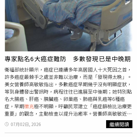
快將會影響心臟部位的健康。所以，我們千萬不可小覷感冒
闆丹妮爾哈特威克（Danielle Hartwyk）事後在Instagram
給心臟帶來的危害。行的開運大法：忌熬夜： 小暑節氣裡
分享合照，透露兩人突然到訪讓所有員工與顧客都又驚又
氣溫高，溼度大，天氣悶熱，氣壓低，患有心肌炎後遺症的
喜，也稱讚他們親切、毫無架子，主動與大家互動合影。值
人易出現心律變緩、胸悶氣短等症狀。養生要注意早睡早
得一提的是，該餐廳距離亞倫戴斯納位於哈德遜河谷
起，避免熬夜。育的開運大法：忌大量勞動： 小暑時氣候
（Hudson Valley）的Long Pond Studio錄音室約60英里
炎熱，人體能量消耗較大，此時宜遵循「少動多靜」的養生
（約97公里），泰勒絲曾在當地錄製《folklore》等專輯，
原則，以免陽氣外泄太過。每天作息應有規律，除了要保證
紅髮艾德也曾在此創作歌曲，因此兩人同時現身，更被外界
充足的睡眠外，也要注意勞逸結合，運動時一定要掌握好強
視為婚禮將近的重要訊號。紅髮艾德、莎賓娜卡本特等演藝
專家點名6大癌症難防 多數發現已是中晚期
度，避免強度過大。樂的開運大法：1.宜靜心： 天氣炎熱，
圈好友近日接連在紐約被目擊，也讓婚禮賓客名單再掀熱
衛福部統計顯示，癌症已連續多年高居國人十大死因之首，
人們容易煩躁不安，易動肝火，愛犯困，少精神，在養生健
議。同一天晚間，歌手莎賓娜卡本特（Sabrina Carpenter）
許多癌症最棘手之處並非難以治療，而是「發現得太晚」。
康方面，應該根據季節與五臟的對應關係，養護好心臟。中
也被拍到現身紐約曼哈頓西村（West Village），先與友人
美女營養師高敏敏指出，多數癌症早期幾乎沒有明顯症狀，
醫認為，平心靜氣，可以舒緩緊張的情緒，使心情舒暢、氣
在Emmett's on Grove餐廳聚餐，之後又被目擊到披薩店享
等到身體發出警訊時，病程往往已進展至中後期；她特別點
血和緩；既有助於心臟機能的旺盛，也符合「春夏養陽」的
用披薩，相關影片在社群平台瘋傳，引發粉絲熱烈討論。
名大腸癌、肝癌、胰臟癌、卵巢癌、肺癌與乳癌等6種癌
原則。 2.忌激動： 激動分為兩種，開心和生氣。人在開心
《TMZ》更形容，近來每一次明星在紐約現身、每一次聚餐
症，早期
徵兆
極不明顯，呼籲民眾建立「癌症篩檢比治療更
或生氣的時候，血壓都會上升，這也是為什麼人在生氣或者
或街頭巧遇，都像是在替婚禮賓客名單提前揭曉答案，讓外
重要」的觀念，主動檢查以提升治癒率。營養師高敏敏近日
大笑的時候，臉會漲的通紅的原因。過分激動，對心臟部位
界愈發相信，多位重量級嘉賓已陸續抵達紐約。紅髮艾德、
在臉書粉專發文點名容易被忽略的6種癌症，其中大腸癌與
也是有傷害的，如果經常過分激動，將會刺激心臟部位的供
莎賓娜卡本特等演藝圈好友近日接連在紐約被目擊，也讓婚
繼續閱讀
07月02日, 2026
肺癌皆在國人癌症統計中名列前茅。大腸癌早期常被誤認為
血。
禮賓客名單再掀熱議。除了賓客動向備受矚目，婚禮場地的
單純的便秘、腹脹或痔瘡，直到出現血便、體重驟降或貧血
籌備情況也持續曝光。《紐約時報》（The New York