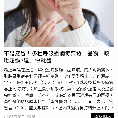
同於部分理論上可透過醫療手段逆轉的衰老現象，人體在進
行細胞分裂時，體細胞（非生殖細胞）不可避免地會產生基
因碼變異，這種變異可能源於紫外線、菸害等外在環境刺
激，也可能隨機發生，並隨時間推移持續累積，進一步損害
細胞功能並顯著增加罹病風險。有學者指出，一名80歲長者
的典型細胞中往往帶有數千個體細胞突變，由於人體內部缺
乏修正已寫入基因組傷害的修復機制，這些累積的損傷將持
續降低細胞運作效率，甚至演變為癌症。研究團隊透過模擬
不是感冒！多種呼吸道病毒齊發 醫勸「咳
計算發現，若能在完全無視體細胞突變的前提下排除所有衰
嗽超過3週」快就醫
老因子，人類極限壽命理論上可達上萬歲；然而一旦將體細
胞突變納入評估，生命的壽命上限便會大幅縮減，證實基因
最近無論在捷運、辦公室或餐廳「猛咳嗽」的人明顯變多，
突變是主導衰老的關鍵核心。研究進一步揭示，人體不同器
胸腔暨重症專科醫師黃軒示警，今年夏季絕非只有普通感
官對體細胞突變的耐受度存在巨大差異。以肝臟細胞為例，
冒，而是新冠肺炎（COVID-19）、A型流感及多種呼吸道病
其具備極強的再生能力，理論上可順暢替換老舊細胞並持續
毒正同時流行；加上夏季頻繁吹冷氣、室內外溫差大及過敏
運作超過十萬年；相對地，心肌細胞與腦神經細胞屬於「終
原刺激，才會讓「咳不停」成為許多民眾近期共同的困擾。
末分化細胞」，一旦形成便失去再分裂與增殖的能力。當這
黃軒醫師透過臉書粉專「黃軒醫師 Dr. Ooi Hean」表示，疾
些關鍵細胞因基因突變而受損死亡時，心臟與大腦的功能便
管署（CDC）監測數據顯示，國內新冠疫情持續升溫，門急
會面臨無法逆轉的衰退，這類無法再生的器官也因此成為決
診就診人次已連續5週呈現上升趨勢。近期單週就診更達
繼續閱讀
07月20日, 2026