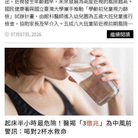
公開為台灣發聲。今年5月接受NBC專訪時，他表示，美國
出，近視發生年齡越早，未來發展為高度近視的風險越高。
有責任確保台灣安全，支持維持對台「戰略模糊」政策，並
國民健康署與國立臺灣大學攜手推動「學齡前兒童視力篩
警告若中國大陸以武力犯台，美方應立即祭出全面經濟制裁
檢」試辦計畫，由眼科醫師進入幼兒園為五歲大班兒童進行
及高額關稅措施，提高北京採取軍事行動的代價。葛蘭姆驟
檢查，協助家長及早介入。五成八大班童陷近視前期風險
逝消息震撼美國政壇，也讓外界再次關注美國國會高齡議員
散瞳查出潛在危機一連串入園篩檢數據顯示，在參與檢查的
繼續閱讀
07月07日, 2026
健康資訊透明度議題。近月來，包括共和黨籍聯邦眾議員基
14,570名幼兒中，近視占9.5%，而近視前期高達48.5%，
恩（Tom Kean Jr.）曾因憂鬱症缺席國會，以及共和黨籍聯
合計達58%。國立臺灣大學醫學院蔡紫薰副教授說明，許多
邦參議員麥康奈（Mitch McConnell）住院卻未公開病情，
五歲兒童具備近視前期風險，累積篩檢數據有助後續衛教規
都曾引發討論。如今這位長年活躍於外交、安全及印太事務
劃。透過眼科醫師進入園所進行散瞳屈光度數檢查，能更真
的重量級參議員辭世，也為美國政壇與國際外交投下震撼
實反映孩童眼球屈光狀態，減少假性近視干擾。孩童視力異
彈。
常難表達 散瞳屈光度數檢查具真實性學齡前兒童不懂得主
動表達視力模糊，家長若僅依靠日常觀察容易錯失介入期。
臺大醫院眼科部劉耀臨醫師表示，散瞳屈光度數檢查能更準
確掌握兒童真實視力狀況。透過篩檢前後向家長充分說明，
有助提升教保人員與家屬對檢查的理解度。精確的臨床處置
能針對遠視儲備不足或早期近視等情況，給予個別化追蹤建
議。跨專業團隊偏鄉篩檢落實服務為提升醫療可近性，75位
起床半小時最危險！醫揭「3
徵兆
」為中風前
眼科醫師投入入園篩檢，各縣市也依在地資源發展多元模
警訊：喝對2杯水救命
式，於北中南部分別進行，運用數位工具推播視力保健資