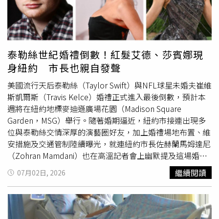
消退的暑熱，會再捲土重來，那會讓身體狀況更糟。總之，
在避暑之餘，維護人體正常的陽氣，保護元氣免受傷害，故
「養陽」與「就涼避暑」並不矛盾，目的是一致的。《遵生
八箋》說：「須於止陽，以消暑氣」。說明養陽有助於消
暑，避暑可以防止陽氣的消耗。 2.忌喝冷飲： 很多人喜歡
泰勒絲世紀婚禮倒數！紅髮艾德、莎賓娜現
以喝冷飲、吃冰淇淋、雪糕等冰品來消暑降溫，非但不能降
身紐約 市長也親自發聲
火，對身體反而會造成傷害，當心物極必反，這些對身體健
康非常不利，很容易引發身體不適，埋下健康隱患。 衣的
美國流行天后泰勒絲（Taylor Swift）與NFL球星未婚夫崔維
開運大法：忌曝曬： 小暑室外溫度高，若長時間曝曬，會
斯凱爾斯（Travis Kelce）婚禮正式進入最後倒數，預計本
造成人體脫水、中暑等症狀，中暑之後，人體體溫調節功能
週將在紐約地標麥迪遜廣場花園（Madison Square
失調，體內熱量過度積蓄，從而引發神經器官受損。要穿吸
Garden，MSG）舉行。隨著婚期逼近，紐約市接連出現多
汗排熱功能及輕便舒適的服裝，大太陽底下行走要戴帽子遮
位與泰勒絲交情深厚的演藝圈好友，加上婚禮場地布置、維
陽。黑色容易吸熱造成中暑，衣著要淡色而素雅。住的開運
安措施及交通管制陸續曝光，就連紐約市長佐赫蘭馬姆達尼
大法：忌長時間吹空調： 空調是感冒病發的罪魁禍首，其
（Zohran Mamdani）也在高溫記者會上幽默提及這場婚
很好的製冷效果，能夠給身體帶來及時的舒適感，但是也給
禮，使這場備受矚目的世紀婚禮再度成為全球焦點。根據
繼續閱讀
07月02日, 2026
身體帶來了感冒病菌侵犯的機會。很多人認為感冒只是小
《People》、《TMZ》等外媒報導，6月30日，英國歌手紅
病，對心臟健康沒什麼關係，其實不然!感冒雖為小病，但
髮艾德（Ed Sheeran）與泰勒絲長年合作的音樂製作人亞
是其對肺部的傷害大，感冒不及時醫治，將會有併發症，例
倫戴斯納（Aaron Dessner），被目擊現身紐約州馬爾他鎮
如咳嗽、肺部感染、支氣管炎症等。心肺相連，肺部疾病很
（Malta）的湖畔餐廳BuonaSera on the Lake用餐。餐廳老