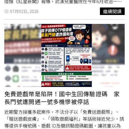
常防癌飲食管理上，應採取「多綠少加工」的原則，高營養
陸媒《紅星新聞》報導，武漢兒童醫院在今年6月收治一名
上看華氏112度（約攝氏44.4度），若預報成真，將是紐約
師建議民眾應盡量避免攝取香腸、培根等加工肉品，並遠離
罕病女童楚楚，她的家人透露，2個月前她開始出現咳嗽和
中央公園自2012年以來首度再度出現破百華氏高溫。對
繼續閱讀
07月02日, 2026
油炸食品、精緻甜點、含糖飲料與反式脂肪，同時減少食用
呼吸急促的狀況，也去了很多家診所和醫院治療，但不見好
此，紐約市長馬姆達尼6月30日在高溫記者會上，被媒體問
燒焦烤肉與過量飲酒，因為這些飲食型態容易引發體內慢性
轉。醫療團隊為楚楚進行支氣管肺泡灌洗檢查時發現，洗出
及婚禮是否將造成交通管制時，笑著表示：「我建議所有紐
發炎、肥胖與代謝異常，從而拉高罹癌風險。日常飲食應多
來的液體呈現不尋常的乳白色且黏稠，高度懷疑是肺間質性
約市民都待在室內、保持涼爽。如果剛好有人這週要在麥迪
補充深綠色蔬菜和十字花科蔬菜，以及富含抗氧化成分的莓
病變。後續醫療團隊安排楚楚接受電腦斷層檢查，赫然發現
遜廣場花園結婚，那他們正好待在室內，也會很涼快，我認
果類與茄紅素食物。除了蔬菜水果外，優質蛋白質與油脂的
雙肺佈滿斑片狀的磨玻璃影，呈現典型的「鋪路石徵」影
為這是替全體市民做了一個很好的示範。」泰勒絲與崔維斯
攝取也扮演關鍵角色，高營養師說明，可以用豆類製品取代
像，代表肺泡已被大量病理性物質佔據，確診肺部罕見疾病
凱爾斯婚禮碰上紐約極端高溫，市長也幽默喊話新人「待在
部分動物性蛋白，並將主食改為全穀雜糧以增加膳食纖維的
「肺泡蛋白質沉積症」。院方說明，這種病在兒童身上極為
室內最涼快」。隔天，馬姆達尼又在X及Instagram發布防暑
攝取；脂肪來源則推薦選擇橄欖油、苦茶油或酪梨等好油
罕見，若將健康的肺比喻為海綿，肺泡就是進行氣體交換的
宣導影片，再次幽默提及婚禮，笑稱「如果有人這個週末
脂，並適量補充堅果以獲取維生素E。高營養師也提到，世
孔隙；然而該病會導致患兒的肺泡內充滿黏稠的蛋白質與脂
『假設』租下麥迪遜廣場花園辦婚禮，更應該注意這波歷史
界癌症研究基金會（WCRF）的研究報告中，全球約有30%
質，就像海綿孔隙被「泥漿」完全堵死，導致嚴重的氣體交
級熱浪。」他提醒民眾避免劇烈戶外活動，盡量待在有空調
至50%的癌症個案，其實與後天的生活型態息息相關。因此
換障礙。患者會因此出現胸悶、乾咳及呼吸困難，若不即時
的場所，並留意中暑
徵兆
，同時宣布市府已全面啟動高溫緊
高營養師提醒，真正的防癌關鍵從來不是依賴某種特定高昂
採取全肺灌洗治療，恐導致持續性低血氧、呼吸衰竭，甚至
急應變計畫，包括開放數百處避暑中心、延長公立游泳池開
免費遊戲幣是陷阱！國中生回傳驗證碼 家
的「超級食物」，而是整體的健康生活習慣，民眾應建立
在晚期惡化為肺纖維化危及生命。由於兒童全肺灌洗手術難
放時間、派遣降溫服務車及關懷小組巡迴各區，也同步因應
長門號遭開通一號多機慘被停話
「定期檢查、均衡飲食、規律運動」的三大鐵律，這才是目
度極高，必須在清洗一側肺部的同時，確保另一側肺部能正
可能發生的午後強降雨及積水情況。馬姆達尼也提到，今年
前醫學界最有證據支持且最安心的防癌良方。
常呼吸通氣，不能有半點「嗆水」的閃失。在醫療團隊經過
近期警方接獲多起案件，不法分子以「免費送遊戲幣」、
夏天適逢2026年世界盃足球賽、美國建國250周年國慶、紐
多次模擬演練後，成功將具備安全氣囊的導管精準置入雙側
「贈送遊戲皮膚」、「領取遊戲福利」等話術接近兒少，誘
約尼克隊季後賽及泰勒絲婚禮等大型活動接連登場，紐約早
主支氣管，完美實施「乾濕分離」。團隊以溫熱的生理鹽水
導提供手機號碼、遊戲 ID及簡訊驗證碼截圖，讓孩童以為
已做好交通、維安及人流規劃。他透露自己不會出席婚禮，