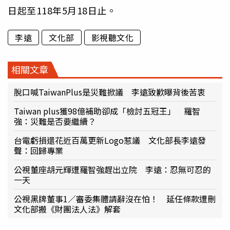
日起至118年5月18日止。
李遠
文化部
影視聽文化
相關文章
脫口喊TaiwanPlus是災難掀議 李遠致歉曝背後苦衷
Taiwan plus獲98億補助卻成「檢討五冠王」 羅智
強：災難是否要繼續？
台電虧損還花近百萬更新Logo惹議 文化部長李遠發
聲：回歸專業
公視董座胡元輝遭羅智強趕出立院 李遠：忍無可忍的
一天
公視黑牌董事1／審委集體請辭沒在怕！ 延任條款遭刪
文化部搬《財團法人法》解套