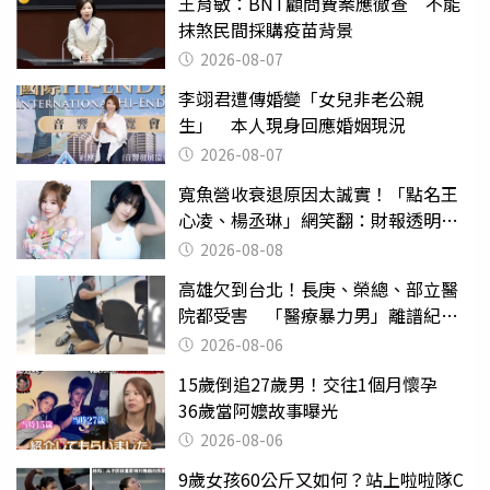
王育敏：BNT顧問費案應徹查 不能
抹煞民間採購疫苗背景
2026-08-07
李翊君遭傳婚變「女兒非老公親
生」 本人現身回應婚姻現況
2026-08-07
寬魚營收衰退原因太誠實！「點名王
心凌、楊丞琳」網笑翻：財報透明度
滿分
2026-08-08
高雄欠到台北！長庚、榮總、部立醫
院都受害 「醫療暴力男」離譜紀錄
曝光
2026-08-06
15歲倒追27歲男！交往1個月懷孕
36歲當阿嬤故事曝光
2026-08-06
9歲女孩60公斤又如何？站上啦啦隊C