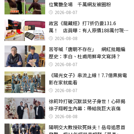
位驚艷全場 千萬網友被圈粉
2026-08-07
故宮《龍藏經》打7折仍要131.6
萬！ 店員曝：有人原價188萬付現購
買
2026-08-08
苦苓喊「唐朝不存在」 網紅批瞎編
歷史：李白、杜甫用鮮卑文寫詩？
2026-08-07
《陽光女子》串流上線！7.7億票房電
影在家就能看
2026-08-07
徐莉玲打破沉默談兒子身世！心碎揭
徐子翔輕生內幕：帶給我巨大哀傷
2026-08-08
陽明交大教授砍死妹夫！岳母追思首