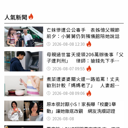
人氣新聞
亡妹慘遭公公毒手 表姊憶父親節
前夕：小舅舅仍到殯儀館陪她說話
2026-08-08 12:30
母親過世當天提領206萬辦後事「父
子遭判刑」 律師：搶錢先下手是
罪
2026-08-07 09:55
煮菜遭婆婆關火還一路追罵！丈夫
勸別計較「媽媽老了」 人妻超崩
潰：我像台傭
2026-08-08 09:06
原本很討厭小S！家長曝「校慶1舉
動」讓她徹底改觀 網友洗版認證
2026-08-08