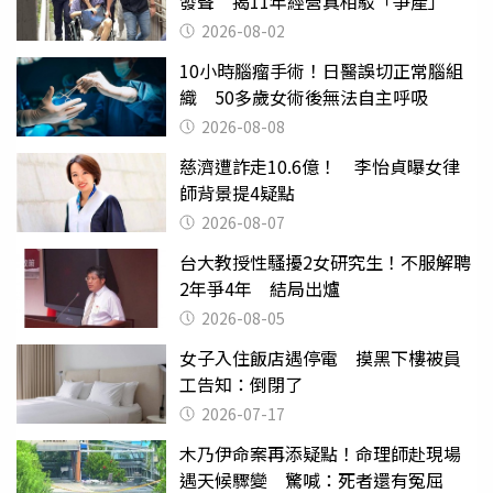
發聲 揭11年經營真相駁「爭產」
2026-08-02
10小時腦瘤手術！日醫誤切正常腦組
織 50多歲女術後無法自主呼吸
2026-08-08
慈濟遭詐走10.6億！ 李怡貞曝女律
師背景提4疑點
2026-08-07
台大教授性騷擾2女研究生！不服解聘
2年爭4年 結局出爐
2026-08-05
女子入住飯店遇停電 摸黑下樓被員
工告知：倒閉了
2026-07-17
木乃伊命案再添疑點！命理師赴現場
遇天候驟變 驚喊：死者還有冤屈