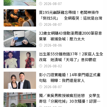
2026-08-07
買195元鹹酥雞忘帶錢！老闆神操作
「倒找5元」 全網看哭：這就是台灣
2026-08-07
32歲女網購43億動漫周邊2000筆惡意
棄單 被捕急喊：壓力太大
2026-08-06
出生差55分鐘抱錯37年！2家庭人生全
改寫 她潰喊「天塌了」患抑鬱症
2026-08-02
彭小刀證實離婚！14年豪門婚正式畫
句點 親曝：我們還是家人
2026-08-07
獨／東吳男教授被瘋狂迷戀 女學生
寄信「分屍吃掉」30次騷擾！認罪免
關