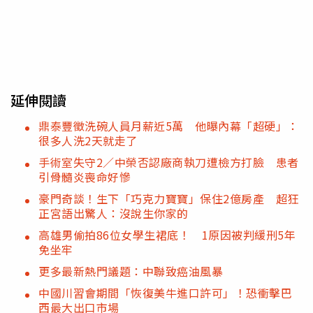
延伸閱讀
鼎泰豐徵洗碗人員月薪近5萬 他曝內幕「超硬」：
很多人洗2天就走了
手術室失守2／中榮否認廠商執刀遭檢方打臉 患者
引骨髓炎喪命好慘
豪門奇談！生下「巧克力寶寶」保住2億房產 超狂
正宮語出驚人：沒說生你家的
高雄男偷拍86位女學生裙底！ 1原因被判緩刑5年
免坐牢
更多最新熱門議題：中聯致癌油風暴
中國川習會期間「恢復美牛進口許可」！恐衝擊巴
西最大出口市場