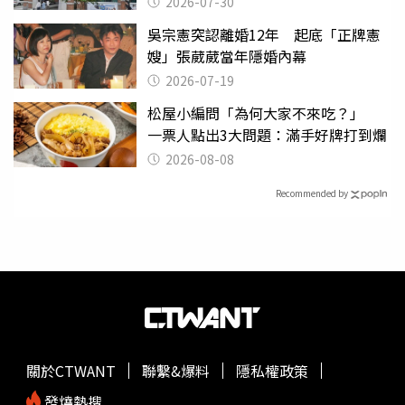
2026-07-30
吳宗憲突認離婚12年 起底「正牌憲
嫂」張葳葳當年隱婚內幕
2026-07-19
松屋小編問「為何大家不來吃？」
一票人點出3大問題：滿手好牌打到爛
2026-08-08
Recommended by
關於CTWANT
聯繫&爆料
隱私權政策
發燒熱搜