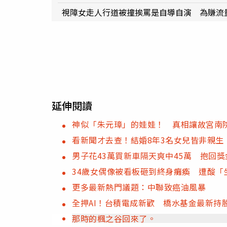
視障女走人行道被撞挨罵是自導自演 為賺流
延伸閱讀
神似「朱元璋」的娃娃！ 真相讓故宮南
看新聞才去查！結婚8年3名女兒皆非親生
男子花43萬買新車隔天爽中45萬 抱
34歲女偶像被看板砸到終身癱瘓 遭酸
更多最新熱門議題：中聯致癌油風暴
全押AI！台積電成新歡 橋水基金最新持
那時的楓之谷回來了。