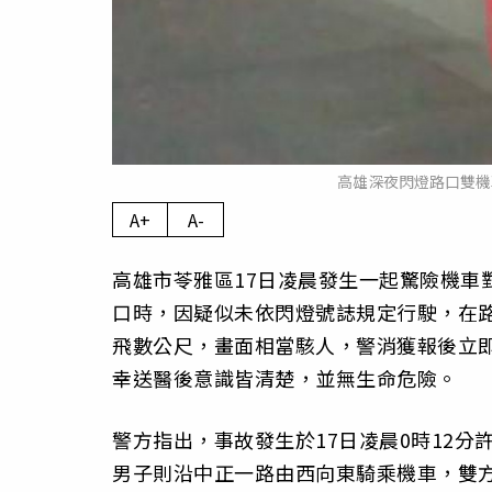
高雄深夜閃燈路口雙機
A+
A-
高雄市苓雅區17日凌晨發生一起驚險機車
口時，因疑似未依閃燈號誌規定行駛，在
飛數公尺，畫面相當駭人，警消獲報後立
幸送醫後意識皆清楚，並無生命危險。
警方指出，事故發生於17日凌晨0時12分
男子則沿中正一路由西向東騎乘機車，雙