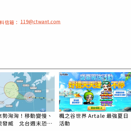
119@ctwant.com
爆料信箱：
PR
來勢洶洶！移動變慢、
楓之谷世界 Artale 最強夏日
流發威 北台週末恐迎
活動
雨