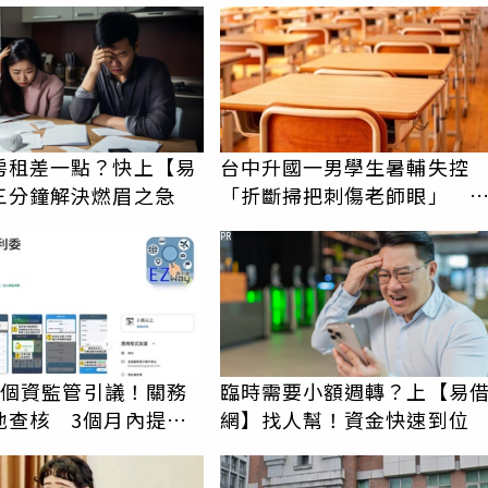
房租差一點？快上【易
台中升國一男學生暑輔失控
三分鐘解決燃眉之急
「折斷掃把刺傷老師眼」 
害失明
PR
AY個資監管引議！關務
臨時需要小額週轉？上【易
地查核 3個月內提檢
網】找人幫！資金快速到位