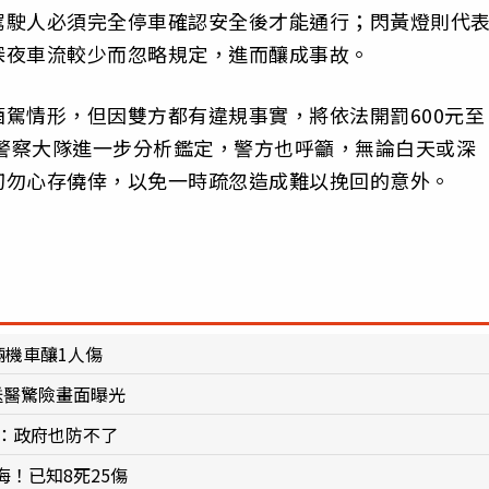
駕駛人必須完全停車確認安全後才能通行；閃黃燈則代
深夜車流較少而忽略規定，進而釀成事故。
駕情形，但因雙方都有違規事實，將依法開罰600元至
通警察大隊進一步分析鑑定，警方也呼籲，無論白天或深
切勿心存僥倖，以免一時疏忽造成難以挽回的意外。
輛機車釀1人傷
送醫驚險畫面曝光
：政府也防不了
！已知8死25傷