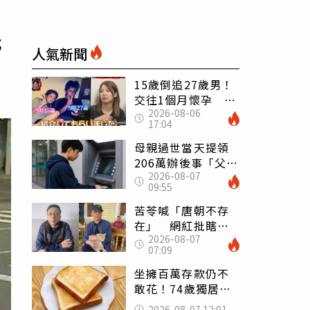
光
人氣新聞
15歲倒追27歲男！
交往1個月懷孕 36
2026-08-06
歲當阿嬤故事曝光
17:04
母親過世當天提領
206萬辦後事「父子
2026-08-07
遭判刑」 律師：
09:55
搶錢先下手是罪
苦苓喊「唐朝不存
在」 網紅批瞎編
2026-08-07
歷史：李白、杜甫
07:09
用鮮卑文寫詩？
坐擁百萬存款仍不
敢花！74歲獨居翁
「1餐只吃1片吐
2026-08-07 12:01