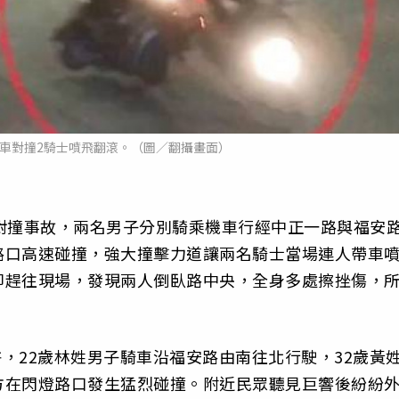
車對撞2騎士噴飛翻滾。（圖／翻攝畫面）
對撞事故，兩名男子分別騎乘機車行經中正一路與福安
路口高速碰撞，強大撞擊力道讓兩名騎士當場連人帶車
即趕往現場，發現兩人倒臥路中央，全身多處擦挫傷，
許，22歲林姓男子騎車沿福安路由南往北行駛，32歲黃
方在閃燈路口發生猛烈碰撞。附近民眾聽見巨響後紛紛