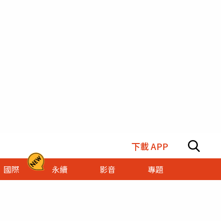
下載 APP
國際
永續
影音
專題