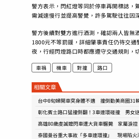
警方表示，閃紅燈等同於停車再開標誌，
需減速慢行並提高警覺，許多駕駛往往因
警方後續對雙方進行酒測，確認兩人皆無酒
1800元不等罰鍰，詳細肇事責任仍待交
夜，行經閃燈路口時都應遵守交通規則，
車禍
機車
對撞
路口
相關文章
台中8旬婦開車突身體不適 撞倒勤美商圈31
彰化賓士路口猛撞側翻！3車連環碰撞 男女
高雄80歲虔誠嬤閃車遭大貨車輾斃 家屬淚控
泰國曼谷重大事故「多車連環撞」 現場陷火海