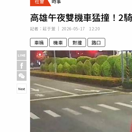
社會
時事
人物
汽車
高雄午夜雙機車猛撞！2
專欄
房產新勢力
記者：
莊于萱
2026-05-17 12:20
車禍
機車
對撞
路口
Next