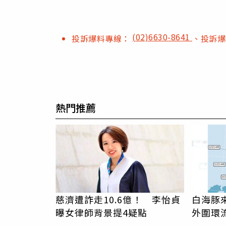
(02)6630-8641
投訴爆料專線：
、投訴
熱門推薦
慈濟遭詐走10.6億！ 李怡貞
白海豚
曝女律師背景提4疑點
外圍環
狂風暴