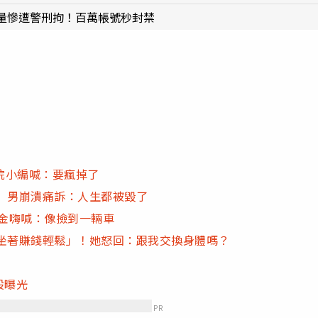
量慘遭警刑拘！百萬帳號秒封禁
院小編喊：要瘋掉了
 男崩潰痛訴：人生都被毀了
回獎金嗨喊：像撿到一輛車
「坐著賺錢輕鬆」！她怒回：跟我交換身體嗎？
股曝光
PR