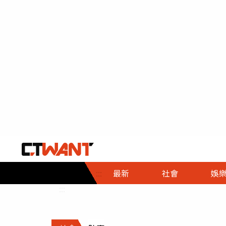
社會首頁
娛樂首頁
財經首頁
政
:::
最新
社會
娛
時事
即時
熱線
:::
直擊
大條
人物
調查
專題
３Ｃ