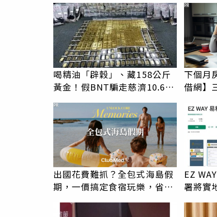
PR
喝精油「辟穀」、藏158公斤
下個月
黃金！假BNT騙走慈濟10.6
借網】
億 豪宅地下室竟挖出乾鮑金
PR
庫
出國花費難抓？全包式海島假
EZ W
期，一價搞定食宿玩樂，省錢
署將實
更省心！
討報告