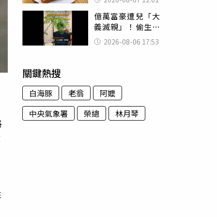
司」 半年後暴瘦
億萬富豪遭兒「大
嚇壞女兒
義滅親」！偷生子
怕曝光 竟盜鄰居
2026-08-06 17:53
身份辦假證落戶
關鍵熱搜
白海豚
老翁
阿嬤
中央氣象署
榮總
林月琴
路
噴
所
姓
外