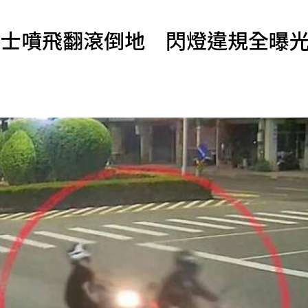
寵物
騎士噴飛翻滾倒地 閃燈違規全曝
運勢
運動
梅酒