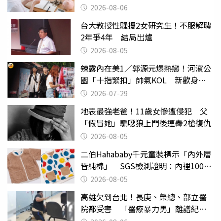
2026-08-06
台大教授性騷擾2女研究生！不服解聘
2年爭4年 結局出爐
2026-08-05
辣露內在美1／郭源元爆熱戀！河濱公
園「十指緊扣」帥氣KOL 新歡身份
曝光
2026-07-29
地表最強老爸！11歲女慘遭侵犯 父
「假冒她」騙噁狼上門後連轟2槍復仇
2026-08-05
二伯Hahababy千元童裝標示「內外層
皆純棉」 SGS檢測證明：內裡100%
聚酯纖維
2026-08-05
高雄欠到台北！長庚、榮總、部立醫
院都受害 「醫療暴力男」離譜紀錄
曝光