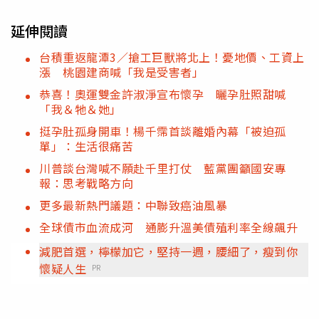
延伸閱讀
台積重返龍潭3／搶工巨獸將北上！憂地價、工資上
漲 桃園建商喊「我是受害者」
恭喜！奧運雙金許淑淨宣布懷孕 曬孕肚照甜喊
「我＆牠＆她」
挺孕肚孤身開車！楊千霈首談離婚內幕「被迫孤
單」：生活很痛苦
川普談台灣喊不願赴千里打仗 藍黨團籲國安專
報：思考戰略方向
更多最新熱門議題：中聯致癌油風暴
全球債市血流成河 通膨升溫美債殖利率全線飆升
減肥首選，檸檬加它，堅持一週，腰細了，瘦到你
懷疑人生
PR