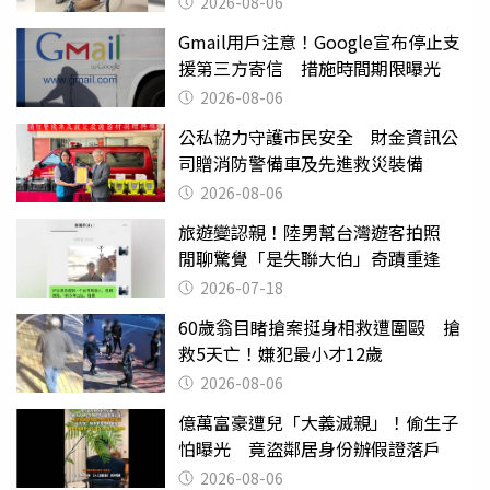
2026-08-06
Gmail用戶注意！Google宣布停止支
援第三方寄信 措施時間期限曝光
2026-08-06
公私協力守護市民安全 財金資訊公
司贈消防警備車及先進救災裝備
2026-08-06
旅遊變認親！陸男幫台灣遊客拍照
閒聊驚覺「是失聯大伯」奇蹟重逢
2026-07-18
60歲翁目睹搶案挺身相救遭圍毆 搶
救5天亡！嫌犯最小才12歲
2026-08-06
億萬富豪遭兒「大義滅親」！偷生子
怕曝光 竟盜鄰居身份辦假證落戶
2026-08-06