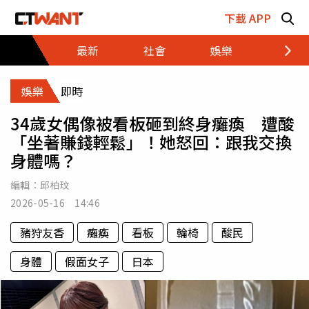
跳至主要內容區塊
下載 APP
最新
社會
娛樂
財經
娛樂
即時
34歲女偶像被看板砸到終身癱瘓 遭酸
「坐著賺錢輕鬆」！她怒回：跟我交換
身體嗎？
編輯：
邱柏玟
2026-05-16 14:46
豬狩友香
癱瘓
看板
輪椅
酸民
身體
假面女子
日本