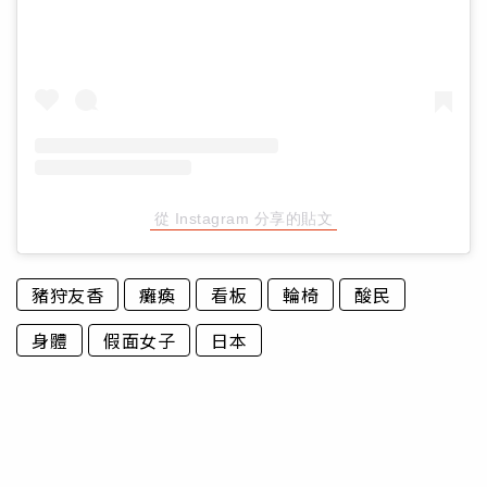
從 Instagram 分享的貼文
豬狩友香
癱瘓
看板
輪椅
酸民
身體
假面女子
日本