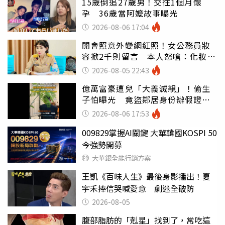
15歲倒追27歲男！交往1個月懷
孕 36歲當阿嬤故事曝光
2026-08-06 17:04
開會照意外變網紅照！女公務員妝
容掀2千則留言 本人怒嗆：化妝有
錯嗎
2026-08-05 22:43
億萬富豪遭兒「大義滅親」！偷生
子怕曝光 竟盜鄰居身份辦假證落
戶
2026-08-06 17:53
009829掌握AI關鍵 大華韓國KOSPI 50
今強勢開募
大華銀全能行銷方案
王凱《百味人生》最後身影播出！夏
宇禾捧信哭喊愛意 劇迷全破防
2026-08-05
腹部脂肪的「剋星」找到了，常吃這