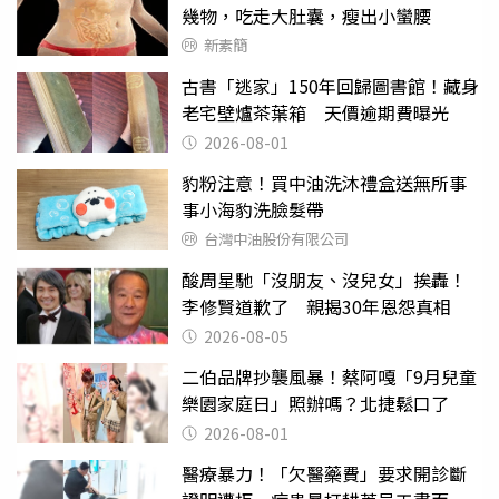
幾物，吃走大肚囊，瘦出小蠻腰
新素簡
古書「逃家」150年回歸圖書館！藏身
老宅壁爐茶葉箱 天價逾期費曝光
2026-08-01
豹粉注意！買中油洗沐禮盒送無所事
事小海豹洗臉髮帶
台灣中油股份有限公司
酸周星馳「沒朋友、沒兒女」挨轟！
李修賢道歉了 親揭30年恩怨真相
2026-08-05
二伯品牌抄襲風暴！蔡阿嘎「9月兒童
樂園家庭日」照辦嗎？北捷鬆口了
2026-08-01
醫療暴力！「欠醫藥費」要求開診斷