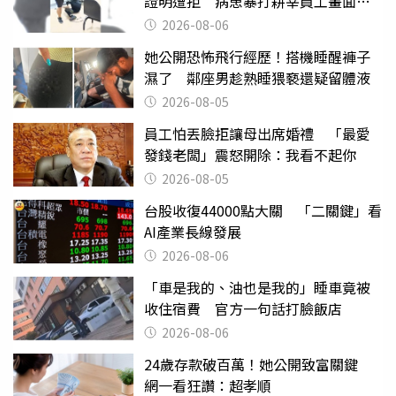
證明遭拒 病患暴打耕莘員工畫面曝
光
2026-08-06
她公開恐怖飛行經歷！搭機睡醒褲子
濕了 鄰座男趁熟睡猥褻還疑留體液
2026-08-05
員工怕丟臉拒讓母出席婚禮 「最愛
發錢老闆」震怒開除：我看不起你
2026-08-05
台股收復44000點大關 「二關鍵」看
AI產業長線發展
2026-08-06
「車是我的、油也是我的」睡車竟被
收住宿費 官方一句話打臉飯店
2026-08-06
24歲存款破百萬！她公開致富關鍵
網一看狂讚：超孝順