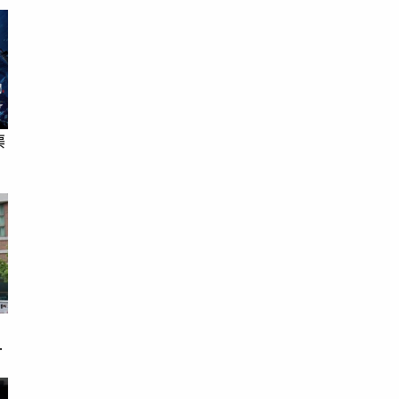
渠
戀
次