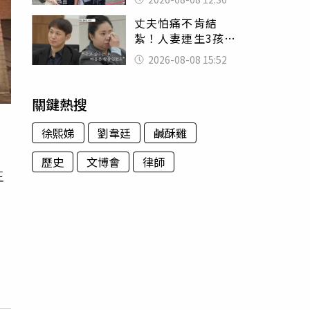
殯儀館陪她說話
丈夫怕痛不肯結
紮！人妻連生3孩
控遭家暴淚喊：真
2026-08-08 15:52
的好累
關鍵熱搜
徐熙娣
劉韋廷
鹹酥雞
歷史
文博會
律師
王
期
。