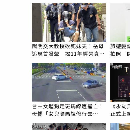
陽明交大教授砍死妹夫！岳母
旅遊變
追思首發聲 揭11年經營真相
拍照 
駁「爭產」
伯」奇
PR
台中女遛狗走斑馬線遭撞亡！
《永劫
母慟「女兒隨媽祖修行去
正式上線
了」 駕駛過失致死判9月
PR