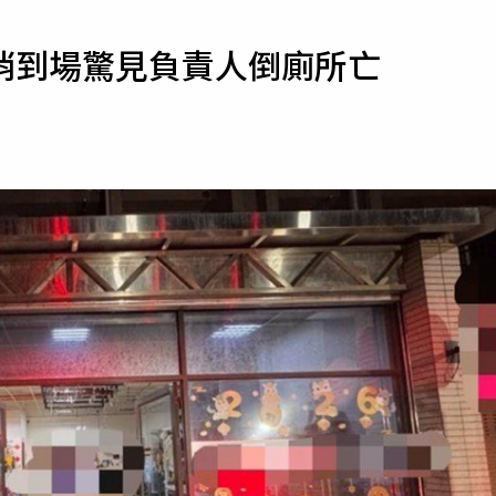
寵物
消到場驚見負責人倒廁所亡
運勢
運動
梅酒