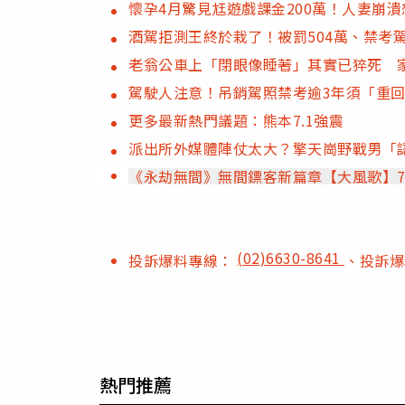
懷孕4月驚見尪遊戲課金200萬！人妻崩
酒駕拒測王終於栽了！被罰504萬、禁考
老翁公車上「閉眼像睡著」其實已猝死 家
駕駛人注意！吊銷駕照禁考逾3年須「重回
更多最新熱門議題：熊本7.1強震
派出所外媒體陣仗太大？擎天崗野戰男「
《永劫無間》無間鏢客新篇章【大風歌】7
(02)6630-8641
投訴爆料專線：
、投訴
熱門推薦