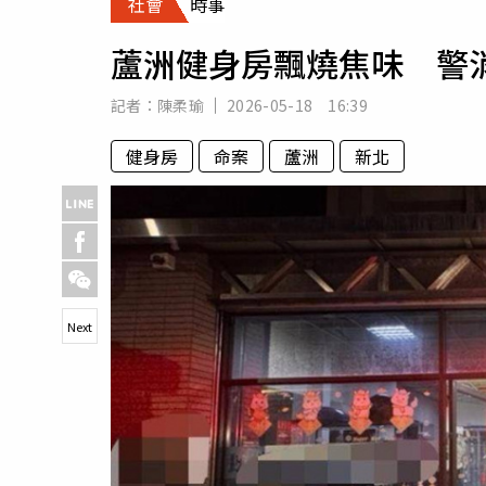
社會
時事
人物
汽車
蘆洲健身房飄燒焦味 警
專欄
房產新勢力
記者：
陳柔瑜
2026-05-18 16:39
健身房
命案
蘆洲
新北
Next