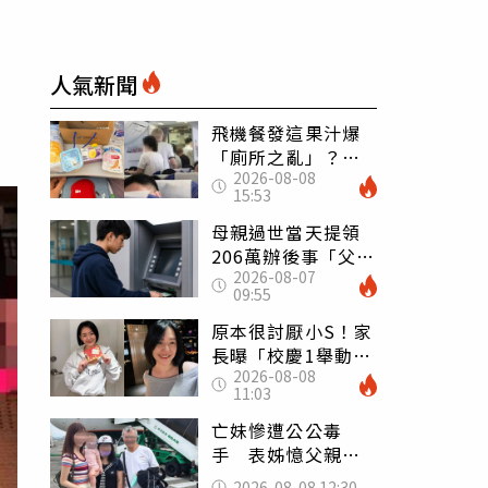
人氣新聞
飛機餐發這果汁爆
「廁所之亂」？乘
2026-08-08
客崩潰：差點丟大
15:53
臉 醫揭3類人別亂
喝
母親過世當天提領
206萬辦後事「父子
2026-08-07
遭判刑」 律師：
09:55
搶錢先下手是罪
原本很討厭小S！家
長曝「校慶1舉動」
2026-08-08
讓她徹底改觀 網
11:03
友洗版認證
亡妹慘遭公公毒
手 表姊憶父親節
前夕：小舅舅仍到
2026-08-08 12:30