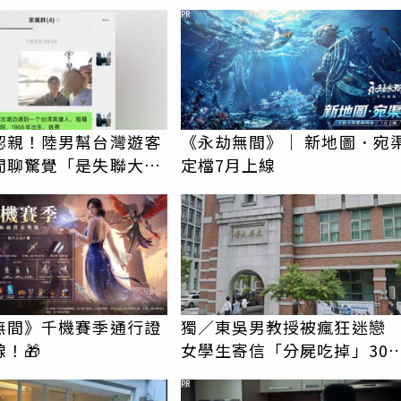
PR
認親！陸男幫台灣遊客
《永劫無間》｜ 新地圖．宛
閒聊驚覺「是失聯大
定檔7月上線
蹟重逢
無間》千機賽季通行證
獨／東吳男教授被瘋狂迷
！🎁
女學生寄信「分屍吃掉」30
騷擾！認罪免關
PR