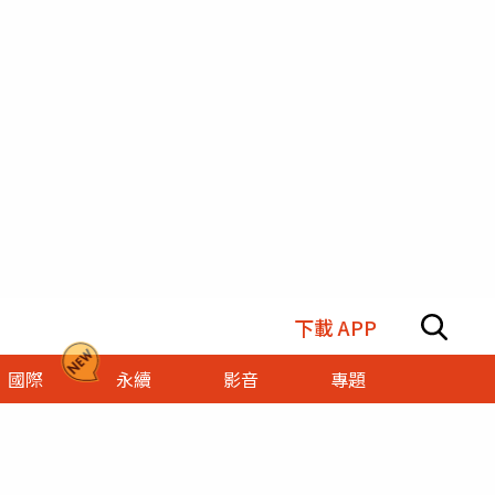
下載 APP
國際
永續
影音
專題