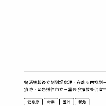
警消獲報後立刻到場處理，在廁所內找到
痕跡，緊急送往市立三重醫院搶救後仍宣
健身房
命案
蘆洲
新北