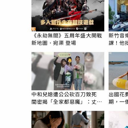
《永劫無間》五周年盛大開戰
新竹音
新地圖．宛渠 登場
課！他
駁：閉
PR
中和兒媳遭公公砍百刀致死
出國花
閨密揭「全家都惡魔」：丈夫
期，一
在老婆時懷孕摔東西
更省心