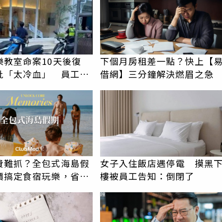
樂教室命案10天後復
下個月房租差一點？快上【
批「太冷血」 員工怒
借網】三分鐘解決燃眉之急
上嘴
費難抓？全包式海島假
女子入住飯店遇停電 摸黑
價搞定食宿玩樂，省錢
樓被員工告知：倒閉了
！
PR