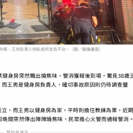
生命案，王姓負責人倒臥廁所宣告不治。（圖／翻攝畫面）
某健身房突然飄出燒焦味，警消獲報後到場，驚見38歲
，而王男是健身房負責人，確切事故原因則仍待調查釐
創立，而王男以健身房為家，平時則擔任教練為業，近
日晚間突然傳出陣陣燒焦味，民眾擔心火警而通報警消