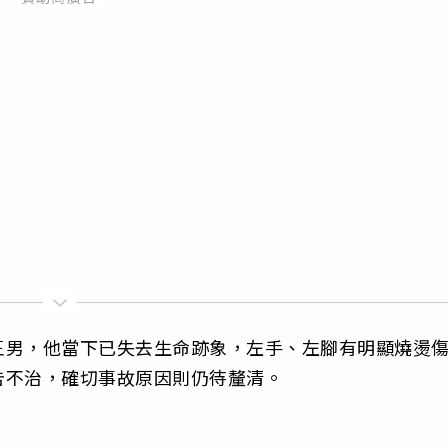
王男，他當下已失去生命跡象，左手、左腳有明顯燒燙
告不治，確切事故原因則仍待釐清。