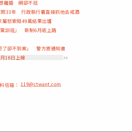
潰想離婚 網卻不挺
駕照33年 行政執行署直接抓他去戒酒
屬怒索賠49萬結果出爐
駕訓班」 新制6月底上路
認了卻不到案」 警方寄通知書
月16日上線
PR
119@ctwant.com
爆料信箱：