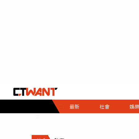
社會首頁
娛樂首頁
財經首頁
政
:::
最新
社會
娛
時事
即時
熱線
:::
直擊
大條
人物
調查
專題
３Ｃ