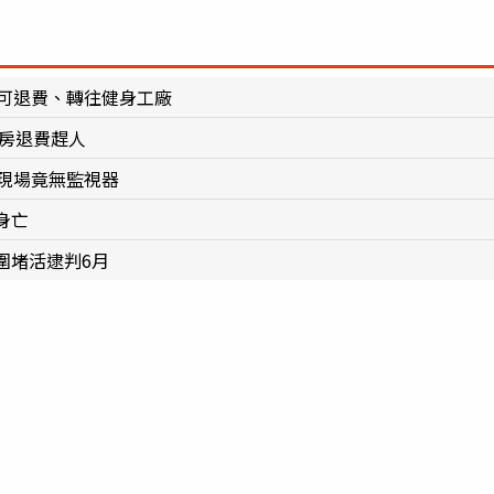
員可退費、轉往健身工廠
身房退費趕人
現場竟無監視器
身亡
圍堵活逮判6月