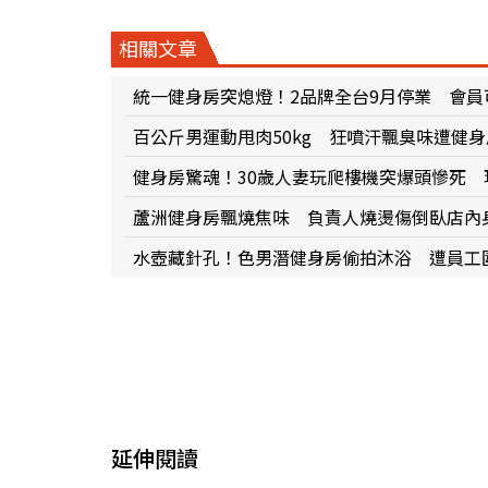
相關文章
統一健身房突熄燈！2品牌全台9月停業 會
百公斤男運動甩肉50kg 狂噴汗飄臭味遭健
健身房驚魂！30歲人妻玩爬樓機突爆頭慘死 
蘆洲健身房飄燒焦味 負責人燒燙傷倒臥店內
水壺藏針孔！色男潛健身房偷拍沐浴 遭員工
延伸閱讀