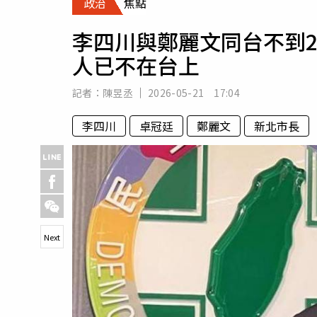
政治
焦點
人物
汽車
李四川與鄭麗文同台不到
專欄
人已不在台上
房產新勢力
記者：
陳昱丞
2026-05-21 17:04
李四川
卓冠廷
鄭麗文
新北市長
Next