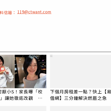
119@ctwant.com
爆料信箱：
PR
討厭小S！家長曝「校
下個月房租差一點？快上【
動」讓她徹底改觀 網
借網】三分鐘解決燃眉之急
認證