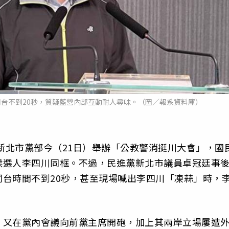
台不到20秒，質疑藍營內部互動耐人尋味。（圖／報系資料庫）
黨新北市黨部今（21日）舉辦「公教警消挺川大會」，國
候選人李四川同框。不過，民進黨新北市議員卓冠廷事
台時間不到20秒，甚至現場喊出李四川「凍蒜」時，
，又在黨內會議向前黨主席開砲，加上其兩岸立場屢遭