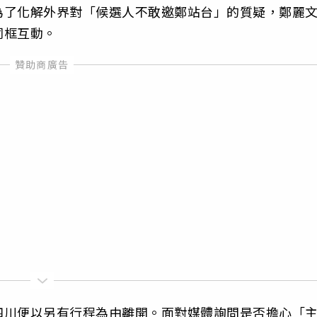
為了化解外界對「候選人不敢邀鄭站台」的質疑，鄭麗
同框互動。
四川便以另有行程為由離開。面對媒體詢問是否擔心「