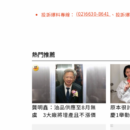
(02)6630-8641
投訴爆料專線：
、投訴
熱門推薦
龔明鑫：油品供應至8月無
原本很
虞 3大廠將增產且不漲價
慶1舉
友洗版
PR