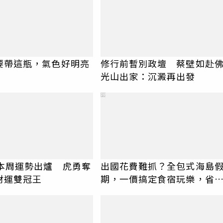
要帶這瓶，氣色好明亮
修行前暫別政壇 蔡壁如赴
光山出家：沉澱再出發
PR
肖本周運勢出爐 虎勇奪
出國花費難抓？全包式海島
財運雙冠王
期，一價搞定食宿玩樂，省
更省心！