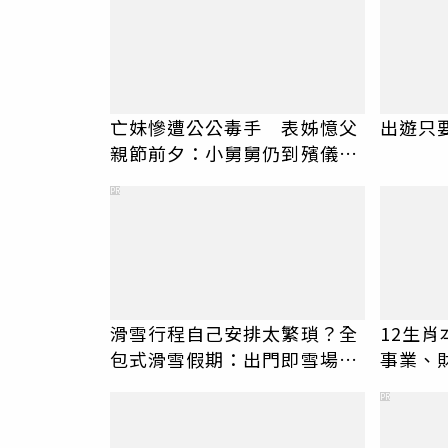
亡妹慘遭公公毒手 表姊憶父
出遊只
親節前夕：小舅舅仍到殯儀館
陪她說話
PR
滑雪行程自己安排太繁瑣？全
12生
包式滑雪假期：出門即雪場，
事業、
一價全包不怕預算爆表！
PR