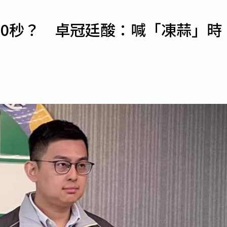
寵物
20秒？ 卓冠廷酸：喊「凍蒜」時
運勢
運動
梅酒