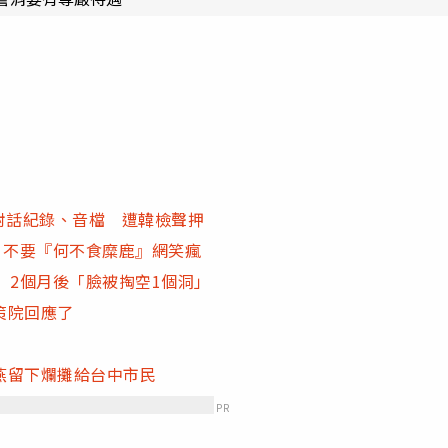
對話紀錄、音檔 遭韓檢聲押
：不要『何不食糜鹿』網笑瘋
 2個月後「臉被掏空1個洞」
策院回應了
燕留下爛攤給台中市民
PR