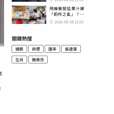
的好累
飛機餐發這果汁爆
「廁所之亂」？乘
客崩潰：差點丟大
2026-08-08 15:53
臉 醫揭3類人別亂
喝
關鍵熱搜
通膨
排便
匯率
吳建豪
生肖
豬哥亮
民
後
李
外