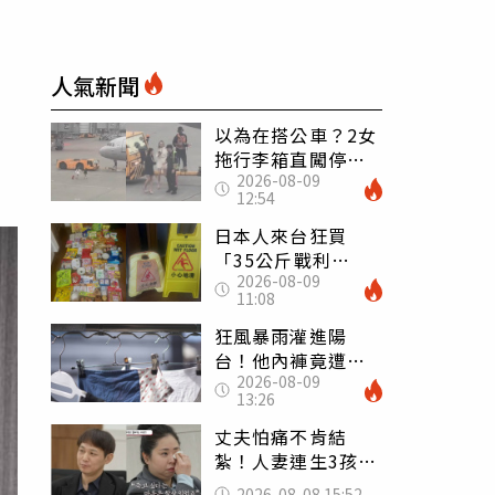
人氣新聞
以為在搭公車？2女
拖行李箱直闖停機
2026-08-09
坪「揮手攔機」
12:54
荒謬影片曝網傻眼
日本人來台狂買
「35公斤戰利
2026-08-09
品」 連拜拜用紅
11:08
盤、「小心地滑」
告示牌也帶回家
狂風暴雨灌進陽
台！他內褲竟遭颱
2026-08-09
風吹走 陳世軒神
13:26
回1句笑翻上萬網友
丈夫怕痛不肯結
紮！人妻連生3孩
控遭家暴淚喊：真
2026-08-08 15:52