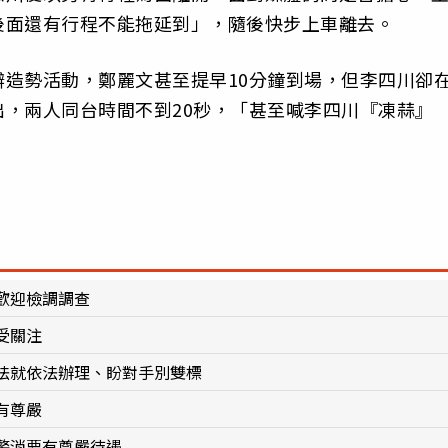
後面還有行程不能拖延到」，隨後快步上車離去。
造勢活動，鄭麗文甚至提早10分鐘到場，但李四川卻
，兩人同台時間不到20秒，「甚至喊李四川『凍蒜』
歡迎檢調調查
受關注
法就依法辦理、盼對手別雙標
有尊嚴
警消要有尊嚴待遇