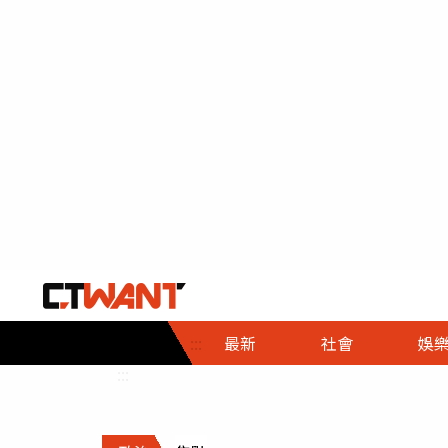
社會首頁
娛樂首頁
財經首頁
政
:::
最新
社會
娛
時事
即時
熱線
:::
直擊
大條
人物
調查
專題
３Ｃ