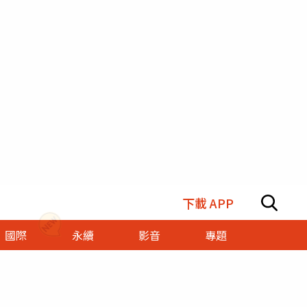
下載 APP
國際
永續
影音
專題