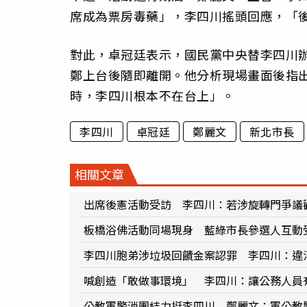
席成為票房毒藥」，李四川搖頭回應，「
對此，卓冠廷表示，國民黨中央替李四川辦
鄭上台後隨即離開。他分析現場畫面後指出
時，李四川根本不在台上」。
李四川
卓冠廷
鄭麗文
新北市長
相關文章
出席後憲活動受訪 李四川：若涉旋轉門爭議
板橋浴佛活動同場現身 藍綠市長參選人互動
李四川胞弟涉垃圾回饋金案認罪 李四川：違
喊創造「敢做事環境」 李四川：讓公務人員
公教軍警消團結力挺李四川 鄭麗文：軍公教