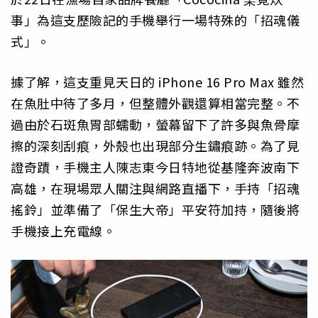
事」為這支歷險記的手機舉行一場特殊的「招魂儀
式」。
據了解，這支重見天日的 iPhone 16 Pro Max 雖然
在魚肚中待了多月，但整體外觀還算相當完整。不
過由於石斑魚胃部蠕動，螢幕留下了許多與魚骨摩
擦的深刻刮痕，外殼也出現部分生鏽痕跡。為了見
證奇蹟，手機主人陳志東今日特地從基隆奔波南下
高雄，在現場眾人關注與網路直播下，手持「招魂
搖鈴」並準備了「保生大帝」平安符加持，隨後將
手機接上充電線。