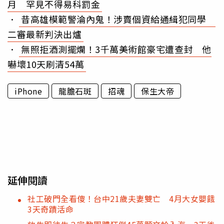
月 罕見不得易科罰金
．
昔高雄模範警淪內鬼！涉賣個資給通緝犯同學
二審最新判決出爐
．
無照拒酒測擺爛！3千萬美術館豪宅遭查封 他
嚇壞10天刷清54萬
iPhone
龍膽石斑
招魂
保生大帝
延伸閱讀
社工破門全看傻！台中21歲夫妻雙亡 4月大女嬰餓
3天奇蹟活命