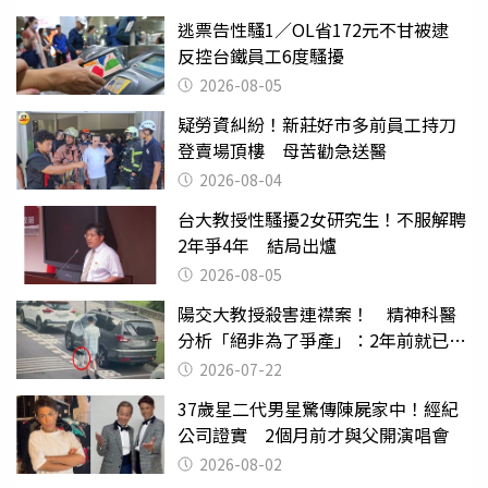
逃票告性騷1／OL省172元不甘被逮
反控台鐵員工6度騷擾
2026-08-05
疑勞資糾紛！新莊好市多前員工持刀
登賣場頂樓 母苦勸急送醫
2026-08-04
台大教授性騷擾2女研究生！不服解聘
2年爭4年 結局出爐
2026-08-05
陽交大教授殺害連襟案！ 精神科醫
分析「絕非為了爭產」：2年前就已言
行詭異
2026-07-22
37歲星二代男星驚傳陳屍家中！經紀
公司證實 2個月前才與父開演唱會
2026-08-02