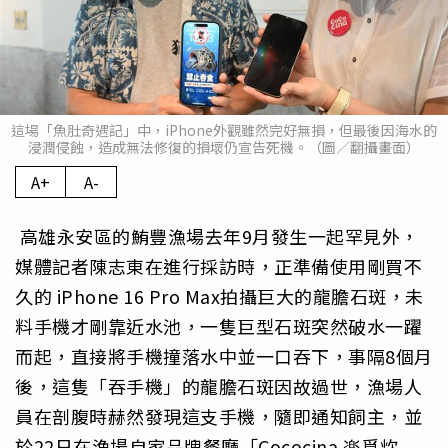
這場「魚肚奇遇記」中，iPhone外觀雖然完好無損，但最後因海水的
浸潤侵蝕，造成無法修復的損壞仍宣告死機。（圖／翻攝畫面）
A+
A-
高雄永安區的鮪豐漁場去年9月發生一起罕見外，
媒體記者陳志東在進行採訪時，正準備使用剛買不
久的 iPhone 16 Pro Max拍攝巨大的龍膽石斑，未
料手機才剛靠近水池，一隻巨型石斑突然破水一躍
而起，直接將手機撞落水中並一口吞下，事隔8個月
後，這隻「吞手機」的龍膽石斑因故過世，漁場人
員在剖腹時赫然發現這支手機，隨即通知飼主，並
於22日在漁場自家品牌餐廳「Cococina 楽覓炊