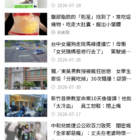
2026-07-18
腹部脂肪的「剋星」找到了，常吃這
幾物，吃走大肚囊，瘦出小蠻腰
新素簡
台中女遛狗走斑馬線遭撞亡！母慟
「女兒隨媽祖修行去了」 駕駛過失
致死判9月
2026-07-26
獨／東吳男教授被瘋狂迷戀 女學生
寄信「分屍吃掉」30次騷擾！認罪免
關
2026-07-30
新竹音樂教室命案10天後復課！他批
「太冷血」 員工怒駁：閉上嘴
2026-07-17
中和兒媳遭公公砍百刀致死 閨密揭
「全家都惡魔」：丈夫在老婆時懷孕