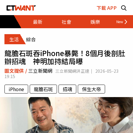
跳至主要內容區塊
下載 APP
最新
社會
娛樂
財經
生活
綜合
龍膽石斑吞iPhone暴斃！8個月後剖肚
辦招魂 神明加持結局曝
圖文提供 /
三立新聞網
三立新聞網洪正達
2026-05-23
19:15
iPhone
龍膽石斑
招魂
保生大帝