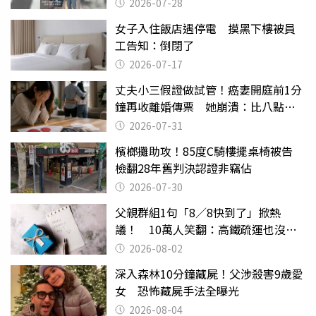
摔東西
2026-07-28
女子入住飯店遇停電 摸黑下樓被員
工告知：倒閉了
2026-07-17
丈夫小三假證做試管！癌妻開庭前1分
鐘再收離婚傳票 她崩潰：比八點檔
還扯
2026-07-31
檳榔攤助攻！85度C騎樓擺桌椅被告
檢翻28年舊判決認證非竊佔
2026-07-30
父親群組1句「8／8快到了」掀熱
議！ 10萬人笑翻：高鐵疏運也沒列
父親節
2026-08-02
深入森林10分鐘藏屍！父涉殺害9歲愛
女 恐怖藏屍手法全曝光
2026-08-04