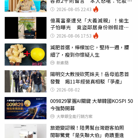
容掀2千則留言 本人怒嗆：化妝有
錯嗎
2026-08-05 22:43
億萬富豪遭兒「大義滅親」！偷生
子怕曝光 竟盜鄰居身份辦假證落
戶
2026-08-06 17:53
減肥首選，檸檬加它，堅持一週，腰
細了，瘦到你懷疑人生
新素簡
陽明交大教授砍死妹夫！岳母追思首
發聲 揭11年經營真相駁「爭產」
2026-08-02
009829掌握AI關鍵 大華韓國KOSPI 50
今強勢開募
大華銀全能行銷方案
旅遊變認親！陸男幫台灣遊客拍照
閒聊驚覺「是失聯大伯」奇蹟重逢