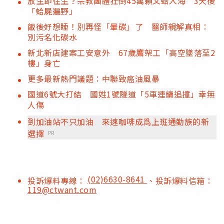
放生即往生？宗教團體狂倒45萬顆文蛤入海 3天後
「蛤屍遍野」
飯後好想睡！別再怪「暈碳」了 醫師親解真相：
別污名化碳水
新北新店建案工安意外 67歲鷹架工「高空墜落至2
樓」身亡
更多最新熱門議題：中聯致癌油風暴
國道6號大打結 國姓1號隧道「5車連續追撞」幸無
人傷
到加油站不只加油 來速咖啡成爲上班通勤族的新
選擇
PR
(02)6630-8641
投訴爆料專線：
、投訴爆料信箱：
119@ctwant.com