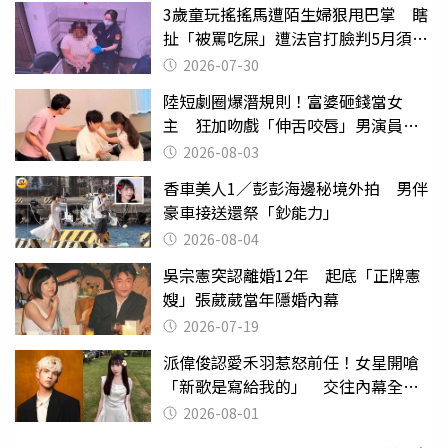
3歲童玩搖搖馬遭陌生婦狠甩巴掌 瞎
扯「被罵吃屎」遭法官打臉判5月須入
監
2026-07-30
陸短劇圈爆潛規則！富婆砸錢當女
主 狂加吻戲「伸舌咬唇」男演員崩
潰
2026-08-03
香車美人1／彭彭海邊秘境外拍 男伴
豪車接送還祭「鈔能力」
2026-08-04
吳宗憲突認離婚12年 起底「正牌憲
嫂」張葳葳當年隱婚內幕
2026-07-19
派偉俊認愛禾羽惹怒前任！女星開嗆
「新歌是寫給我的」 交往內幕全說
了
2026-08-01