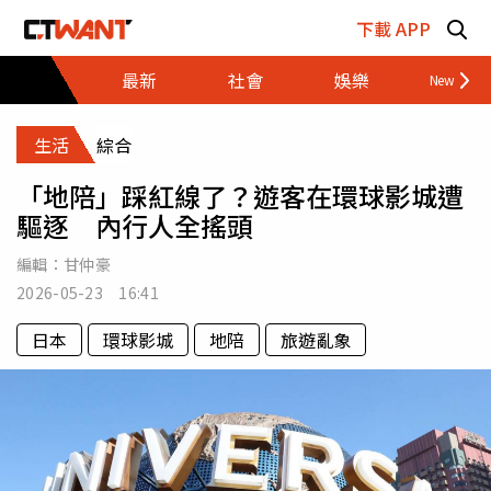
跳至主要內容區塊
下載 APP
最新
社會
娛樂
財經
生活
綜合
「地陪」踩紅線了？遊客在環球影城遭
驅逐 內行人全搖頭
編輯：
甘仲豪
2026-05-23 16:41
日本
環球影城
地陪
旅遊亂象