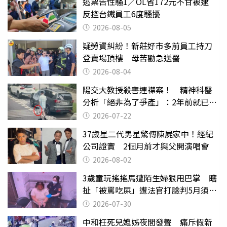
逃票告性騷1／OL省172元不甘被逮
反控台鐵員工6度騷擾
2026-08-05
疑勞資糾紛！新莊好市多前員工持刀
登賣場頂樓 母苦勸急送醫
2026-08-04
陽交大教授殺害連襟案！ 精神科醫
分析「絕非為了爭產」：2年前就已言
行詭異
2026-07-22
37歲星二代男星驚傳陳屍家中！經紀
公司證實 2個月前才與父開演唱會
2026-08-02
3歲童玩搖搖馬遭陌生婦狠甩巴掌 瞎
扯「被罵吃屎」遭法官打臉判5月須入
監
2026-07-30
中和枉死兒媳姊夜間發聲 痛斥假新