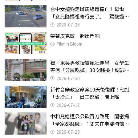
台中女遛狗走斑馬線遭撞亡！母慟
「女兒隨媽祖修行去了」 駕駛過失
致死判9月
2026-07-26
帶著皮克敏一起出門吧
Pikmin Bloom
獨／東吳男教授被瘋狂迷戀 女學生
寄信「分屍吃掉」30次騷擾！認罪免
關
2026-07-30
新竹音樂教室命案10天後復課！他批
「太冷血」 員工怒駁：閉上嘴
2026-07-17
中和兒媳遭公公砍百刀致死 閨密揭
「全家都惡魔」：丈夫在老婆時懷孕
摔東西
2026-07-28