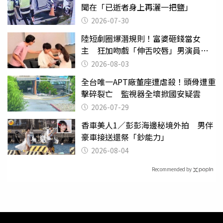
聞在「已逝者身上再灑一把鹽」
2026-07-30
陸短劇圈爆潛規則！富婆砸錢當女
主 狂加吻戲「伸舌咬唇」男演員崩
潰
2026-08-03
全台唯一APT廠董座遭虐殺！頭骨遭重
擊碎裂亡 監視器全壞掀國安疑雲
2026-07-29
香車美人1／彭彭海邊秘境外拍 男伴
豪車接送還祭「鈔能力」
2026-08-04
Recommended by