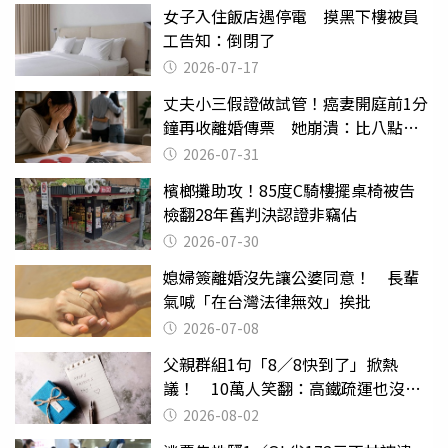
女子入住飯店遇停電 摸黑下樓被員
工告知：倒閉了
2026-07-17
丈夫小三假證做試管！癌妻開庭前1分
鐘再收離婚傳票 她崩潰：比八點檔
還扯
2026-07-31
檳榔攤助攻！85度C騎樓擺桌椅被告
檢翻28年舊判決認證非竊佔
2026-07-30
媳婦簽離婚沒先讓公婆同意！ 長輩
氣喊「在台灣法律無效」挨批
2026-07-08
父親群組1句「8／8快到了」掀熱
議！ 10萬人笑翻：高鐵疏運也沒列
父親節
2026-08-02