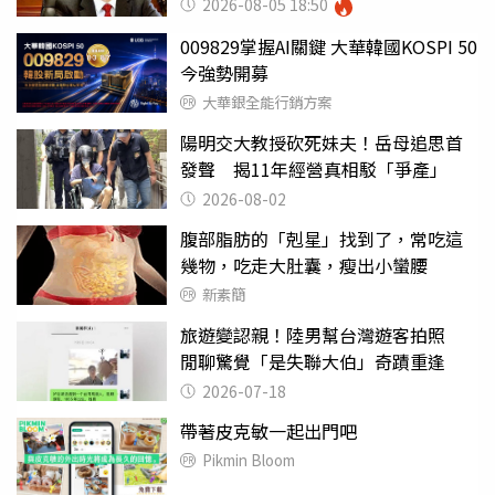
2026-08-05 18:50
009829掌握AI關鍵 大華韓國KOSPI 50
今強勢開募
大華銀全能行銷方案
陽明交大教授砍死妹夫！岳母追思首
發聲 揭11年經營真相駁「爭產」
2026-08-02
腹部脂肪的「剋星」找到了，常吃這
幾物，吃走大肚囊，瘦出小蠻腰
新素簡
旅遊變認親！陸男幫台灣遊客拍照
閒聊驚覺「是失聯大伯」奇蹟重逢
2026-07-18
帶著皮克敏一起出門吧
Pikmin Bloom