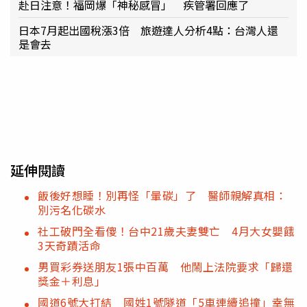
赴日注意！福岡爆「神秘感冒」 疾管署回應了
日本7月起出國稅漲3倍 旅遊達人分析4點：台灣人還
是會去
延伸閱讀
飯後好想睡！別再怪「暈碳」了 醫師親解真相：
別污名化碳水
社工破門全看傻！台中21歲夫妻雙亡 4月大女嬰餓
3天奇蹟活命
男買彩券送朋友1張中百萬 他鬧上法院要求「歸還
獎金＋利息」
國道6號大打結 國姓1號隧道「5車連續追撞」幸無