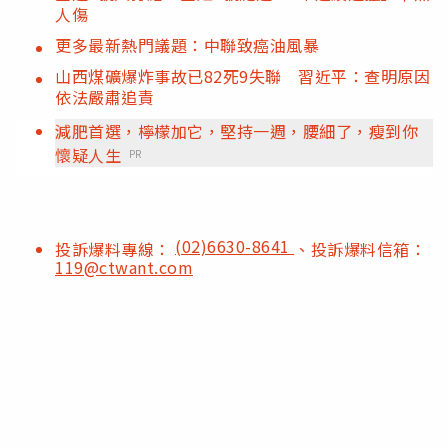
人傷
更多最新熱門議題：中聯致癌油風暴
山西煤礦爆炸事故已82死9失聯 習近平：查明原因
依法嚴肅追責
減肥首選，檸檬加它，堅持一週，腰細了，瘦到你
懷疑人生
PR
(02)6630-8641
投訴爆料專線：
、投訴爆料信箱：
119@ctwant.com