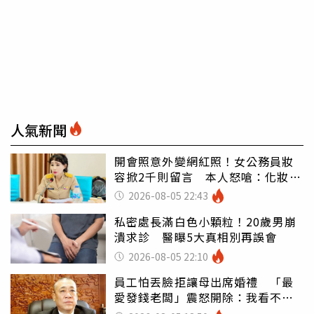
人氣新聞
開會照意外變網紅照！女公務員妝
容掀2千則留言 本人怒嗆：化妝有
錯嗎
2026-08-05 22:43
私密處長滿白色小顆粒！20歲男崩
潰求診 醫曝5大真相別再誤會
2026-08-05 22:10
員工怕丟臉拒讓母出席婚禮 「最
愛發錢老闆」震怒開除：我看不起
你