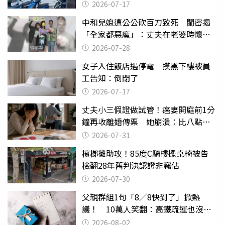
2026-07-17
中和兒媳遭公公砍百刀致死 閨密揭
「全家都惡魔」：丈夫在老婆時懷孕
摔東西
2026-07-28
女子入住飯店遇停電 摸黑下樓被員
工告知：倒閉了
2026-07-17
丈夫小三假證做試管！癌妻開庭前1分
鐘再收離婚傳票 她崩潰：比八點檔
還扯
2026-07-31
檳榔攤助攻！85度C騎樓擺桌椅被告
檢翻28年舊判決認證非竊佔
2026-07-30
父親群組1句「8／8快到了」掀熱
議！ 10萬人笑翻：高鐵疏運也沒列
父親節
2026-08-02