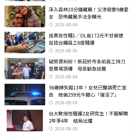
深入森林10分鐘藏屍！父涉殺害9歲愛
女 恐怖藏屍手法全曝光
2026-08-04
逃票告性騷1／OL省172元不甘被逮
反控台鐵員工6度騷擾
2026-08-05
疑勞資糾紛！新莊好市多前員工持刀
登賣場頂樓 母苦勸急送醫
2026-08-04
56歲婦失蹤13年！女兒已聲請死亡宣
告 她偷259元牛腱心「復活了」
2026-08-04
台大教授性騷擾2女研究生！不服解聘
2年爭4年 結局出爐
2026-08-05