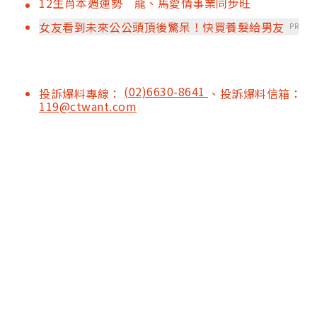
12生肖本週運勢 龍、馬愛情事業同步旺
女友看到未來公公頭頂後驚呆！快買養髮給男友
PR
(02)6630-8641
投訴爆料專線：
、投訴爆料信箱：
119@ctwant.com