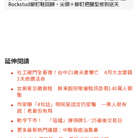
Rockstud鉚釘鞋回歸，尖頭＋鉚釘把腿型修到逆天
延伸閱讀
社工破門全看傻！台中21歲夫妻雙亡 4月大女嬰餓
3天奇蹟活命
女房客忘繳房租 房東超拐彎催租訊息吸140萬人朝
聖
作家曝「4句話」明知是謊言仍受騙 一票人很有
感：老套但有用
勒令下市！ 「這檔」爆停牌5／25最後交易日
更多最新熱門議題：中聯致癌油風暴