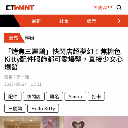
跳至主要內容區塊
下載 APP
最新
社會
娛樂
財經
漂亮
時尚
「烤焦三麗鷗」快閃店超夢幻！焦糖色
Kitty配件服飾都可愛爆擊，直接少女心
爆發
記者：
顏一婕
2026-05-24 13:21
配件
快閃店
聯名
Sanrio
打卡
三麗鷗
Hello Kitty