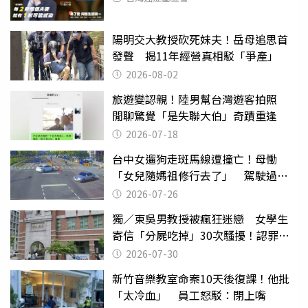
陽明交大教授砍死妹夫！岳母追思首
發聲 揭11年經營真相駁「爭產」
2026-08-02
旅遊變認親！陸男幫台灣遊客拍照
閒聊驚覺「是失聯大伯」奇蹟重逢
2026-07-18
台中女遛狗走斑馬線遭撞亡！母慟
「女兒隨媽祖修行去了」 駕駛過失
致死判9月
2026-07-26
獨／東吳男教授被瘋狂迷戀 女學生
寄信「分屍吃掉」30次騷擾！認罪免
關
2026-07-30
新竹音樂教室命案10天後復課！他批
「太冷血」 員工怒駁：閉上嘴