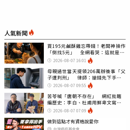
人氣新聞
買195元鹹酥雞忘帶錢！老闆神操作
「倒找5元」 全網看哭：這就是台
灣
2026-08-07 16:01
母親過世當天提領206萬辦後事「父
子遭判刑」 律師：搶錢先下手是
罪
2026-08-07 09:55
苦苓喊「唐朝不存在」 網紅批瞎
編歷史：李白、杜甫用鮮卑文寫
詩？
2026-08-07 07:09
做到這點才有資格說愛你
台灣癌症基金會