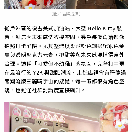
（圖／品牌提供）
從戶外區的復古美式加油站、大型 Hello Kitty 裝
置，到店內未來感洗衣機空間，幾乎每個角落都像
拍照打卡陷阱。尤其整體以柔霧粉色調搭配銀色金
屬與透明壓克力元素，把甜美與未來感混搭得意外
合理。這種「可愛但不幼稚」的氛圍，完全打中現
在最流行的 Y2K 與甜酷潮流。走進店裡會有種像誤
闖潮流版三麗鷗宇宙的感覺，每一區都很有角色靈
魂，也難怪社群討論度直接飆升。