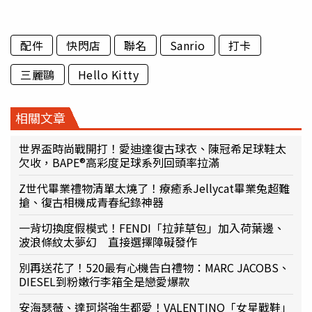
配件
快閃店
聯名
Sanrio
打卡
三麗鷗
Hello Kitty
相關文章
世界盃時尚戰開打！愛迪達復古球衣、陳冠希足球鞋太
欠收，BAPE®高彩度足球系列回頭率拉滿
Z世代畢業禮物清單太燒了！療癒系Jellycat畢業兔超難
搶、復古相機成青春紀錄神器
一背切換度假模式！FENDI「拉菲草包」加入荷葉邊、
波浪條紋太夢幻 直接選擇障礙發作
別再送花了！520最有心機告白禮物：MARC JACOBS、
DIESEL到粉嫩行李箱全是戀愛爆款
安海瑟薇、達珂塔強生都愛！VALENTINO「女星戰鞋」