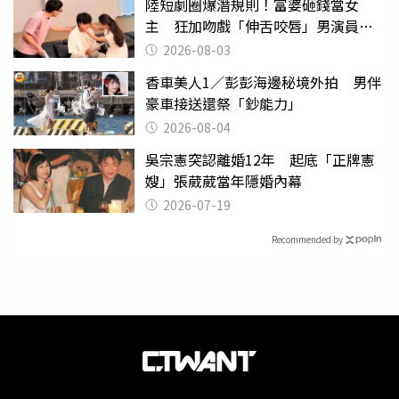
陸短劇圈爆潛規則！富婆砸錢當女
主 狂加吻戲「伸舌咬唇」男演員崩
潰
2026-08-03
香車美人1／彭彭海邊秘境外拍 男伴
豪車接送還祭「鈔能力」
2026-08-04
吳宗憲突認離婚12年 起底「正牌憲
嫂」張葳葳當年隱婚內幕
2026-07-19
Recommended by