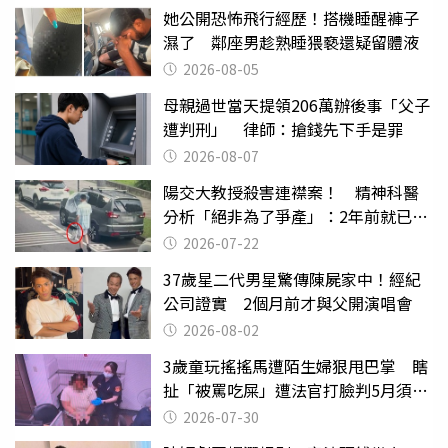
她公開恐怖飛行經歷！搭機睡醒褲子
濕了 鄰座男趁熟睡猥褻還疑留體液
2026-08-05
母親過世當天提領206萬辦後事「父子
遭判刑」 律師：搶錢先下手是罪
2026-08-07
陽交大教授殺害連襟案！ 精神科醫
分析「絕非為了爭產」：2年前就已言
行詭異
2026-07-22
37歲星二代男星驚傳陳屍家中！經紀
公司證實 2個月前才與父開演唱會
2026-08-02
3歲童玩搖搖馬遭陌生婦狠甩巴掌 瞎
扯「被罵吃屎」遭法官打臉判5月須入
監
2026-07-30