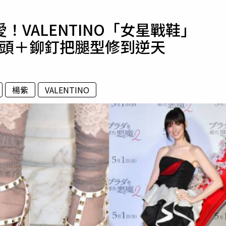
寵物
VALENTINO「女星戰鞋」
運勢
，尖頭＋鉚釘把腿型修到逆天
運動
梅酒
楊紫
VALENTINO