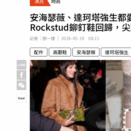
漂亮
時尚
人物
汽車
安海瑟薇、達珂塔強生都愛！
專欄
Rockstud鉚釘鞋回歸
房產新勢力
記者：
顏一婕
2026-05-19 08:21
配件
高跟鞋
安海瑟薇
達珂塔強生
Next