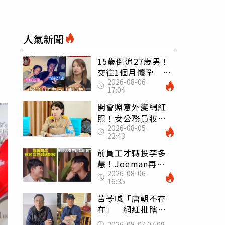
人氣新聞
15歲倒追27歲男！
交往1個月懷孕 36
2026-08-06
歲當阿嬤故事曝光
17:04
開會照意外變網紅
照！女公務員妝容
2026-08-05
掀2千則留言 本人
22:43
怒嗆：化妝有錯嗎
前員工才轉投李多
慧！Joeman再談
2026-08-06
建文爆紅 認「很
16:35
清楚他的價值」
苦苓喊「唐朝不存
在」 網紅批瞎編
歷史：李白、杜甫
2026-08-07 07:09