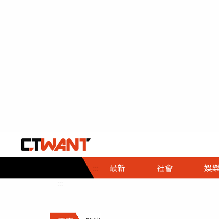
社會首頁
娛樂首頁
財經首頁
政
:::
最新
社會
娛
時事
即時
熱線
:::
直擊
大條
人物
調查
專題
３Ｃ