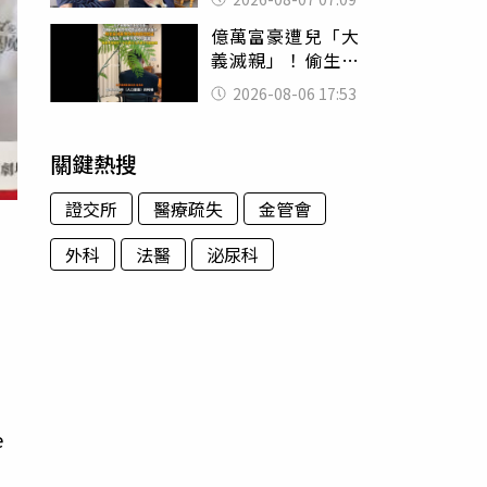
用鮮卑文寫詩？
億萬富豪遭兒「大
義滅親」！偷生子
怕曝光 竟盜鄰居
2026-08-06 17:53
身份辦假證落戶
關鍵熱搜
證交所
醫療疏失
金管會
外科
法醫
泌尿科
e