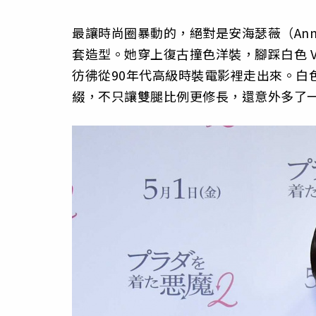
最讓時尚圈暴動的，絕對是安海瑟薇（Anne 
套造型。她穿上復古撞色洋裝，腳踩白色 VALEN
彷彿從90年代高級時裝電影裡走出來。白
綴，不只讓雙腿比例更修長，還意外多了