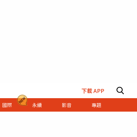
下載 APP
國際
永續
影音
專題