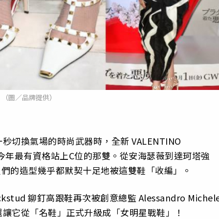
（圖／品牌提供）
切換氣場的時尚武器時，全新 VALENTINO
鞋絕對是今年最有資格站上C位的那雙。從安海瑟薇到達珂塔強
最近女星們的造型幾乎都默契十足地被這雙鞋「收編」。
stud 鉚釘高跟鞋再次被創意總監 Alessandro Michel
還讓它從「名鞋」正式升級成「女明星戰鞋」！