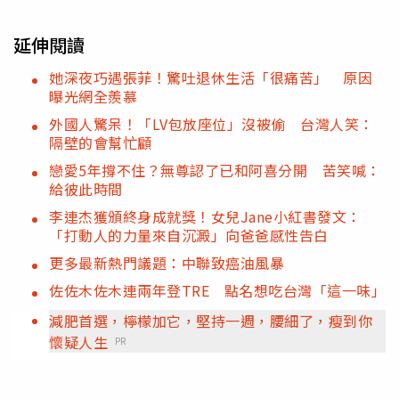
延伸閱讀
她深夜巧遇張菲！驚吐退休生活「很痛苦」 原因
曝光網全羨慕
外國人驚呆！「LV包放座位」沒被偷 台灣人笑：
隔壁的會幫忙顧
戀愛5年撐不住？無尊認了已和阿喜分開 苦笑喊：
給彼此時間
李連杰獲頒終身成就獎！女兒Jane小紅書發文：
「打動人的力量來自沉澱」向爸爸感性告白
更多最新熱門議題：中聯致癌油風暴
佐佐木佐木連兩年登TRE 點名想吃台灣「這一味」
減肥首選，檸檬加它，堅持一週，腰細了，瘦到你
懷疑人生
PR