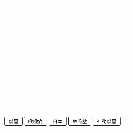
感冒
喉嚨痛
日本
林氏璧
神秘感冒