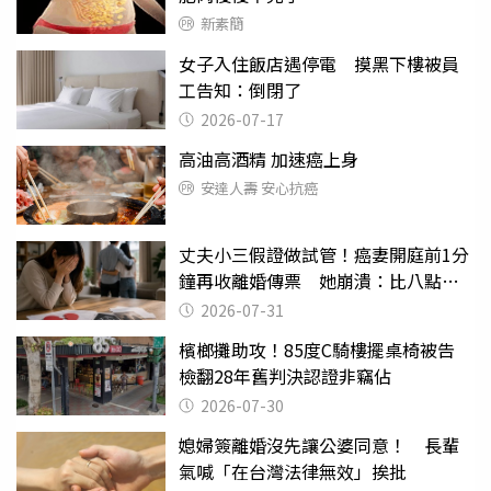
新素簡
女子入住飯店遇停電 摸黑下樓被員
工告知：倒閉了
2026-07-17
高油高酒精 加速癌上身
安達人壽 安心抗癌
丈夫小三假證做試管！癌妻開庭前1分
鐘再收離婚傳票 她崩潰：比八點檔
還扯
2026-07-31
檳榔攤助攻！85度C騎樓擺桌椅被告
檢翻28年舊判決認證非竊佔
2026-07-30
媳婦簽離婚沒先讓公婆同意！ 長輩
氣喊「在台灣法律無效」挨批