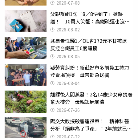
2026-07-08
父親群組1句「8／8快到了」掀熱
議！ 10萬人笑翻：高鐵疏運也沒列
父親節
2026-08-02
逃票告性騷1／OL省172元不甘被逮
反控台鐵員工6度騷擾
2026-08-05
疑勞資糾紛！新莊好市多前員工持刀
登賣場頂樓 母苦勸急送醫
2026-08-04
翹課後人間蒸發！2名14歲少女命喪廢
棄大樓旁 母親認屍崩潰
2026-07-26
陽交大教授殺害連襟案！ 精神科醫
分析「絕非為了爭產」：2年前就已言
行詭異
2026-07-22