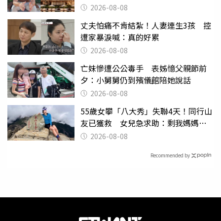
2026-08-08
丈夫怕痛不肯結紮！人妻連生3孩 控
遭家暴淚喊：真的好累
2026-08-08
亡妹慘遭公公毒手 表姊憶父親節前
夕：小舅舅仍到殯儀館陪她說話
2026-08-08
55歲女攀「八大秀」失聯4天！同行山
友已獲救 女兒急求助：剩我媽媽還
沒找到
2026-08-08
Recommended by