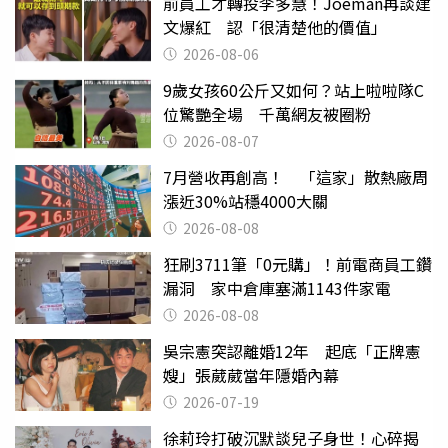
前員工才轉投李多慧！Joeman再談建
文爆紅 認「很清楚他的價值」
2026-08-06
9歲女孩60公斤又如何？站上啦啦隊C
位驚艷全場 千萬網友被圈粉
2026-08-07
7月營收再創高！ 「這家」散熱廠周
漲近30%站穩4000大關
2026-08-08
狂刷3711筆「0元購」！前電商員工鑽
漏洞 家中倉庫塞滿1143件家電
2026-08-08
吳宗憲突認離婚12年 起底「正牌憲
嫂」張葳葳當年隱婚內幕
2026-07-19
徐莉玲打破沉默談兒子身世！心碎揭