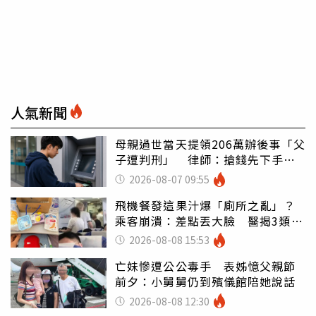
人氣新聞
母親過世當天提領206萬辦後事「父
子遭判刑」 律師：搶錢先下手是
罪
2026-08-07 09:55
飛機餐發這果汁爆「廁所之亂」？
乘客崩潰：差點丟大臉 醫揭3類人
別亂喝
2026-08-08 15:53
亡妹慘遭公公毒手 表姊憶父親節
前夕：小舅舅仍到殯儀館陪她說話
2026-08-08 12:30