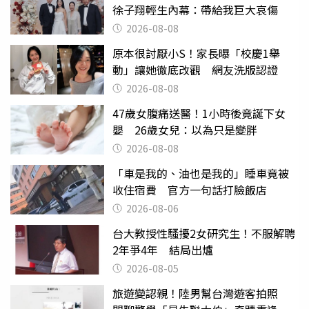
徐子翔輕生內幕：帶給我巨大哀傷
2026-08-08
原本很討厭小S！家長曝「校慶1舉
動」讓她徹底改觀 網友洗版認證
2026-08-08
47歲女腹痛送醫！1小時後竟誕下女
嬰 26歲女兒：以為只是變胖
2026-08-08
「車是我的、油也是我的」睡車竟被
收住宿費 官方一句話打臉飯店
2026-08-06
台大教授性騷擾2女研究生！不服解聘
2年爭4年 結局出爐
2026-08-05
旅遊變認親！陸男幫台灣遊客拍照