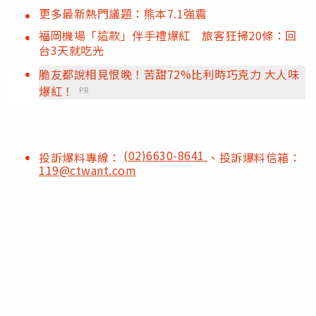
更多最新熱門議題：熊本7.1強震
福岡機場「這款」伴手禮爆紅 旅客狂掃20條：回
台3天就吃光
脆友都說相見恨晚！苦甜72%比利時巧克力 大人味
爆紅！
PR
(02)6630-8641
投訴爆料專線：
、投訴爆料信箱：
119@ctwant.com