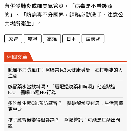
有併發肺炎或細支氣管炎，「病毒是不看護照
的」、「防病毒不分國界，請務必勤洗手、注意公
共場所衛生」。
感冒
咳嗽
高燒
日本
巫漢盟
相關文章
颱風不只防風雨！醫曝常見3大健康隱憂 狂打噴嚏的人
注意
感冒藥水當飲料喝！「還配退燒藥和啤酒」他差點進
ICU 醫曝15種NG行為
多吃維生素C能預防感冒？ 醫破解常見迷思：生活習慣
更重要
孩子感冒後變得很暴躁？ 醫揭警訊：可能是耳朵出問
題