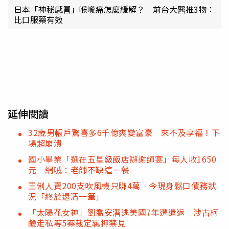
日本「神秘感冒」喉嚨痛怎麼緩解？ 前台大醫推3物：
比口服藥有效
延伸閱讀
32歲男帳戶驚喜多6千億爽變富豪 來不及享福！下
場超崩潰
國小畢業「選在五星級飯店辦謝師宴」每人收1650
元 網喊：老師不缺這一餐
王俐人賣200支吹風機只賺4萬 今現身鬆口債務狀
況「終於還清一筆」
「太陽花女神」劉喬安潛逃美國7年遭遣返 涉古柯
鹼走私等5案裁定羈押禁見