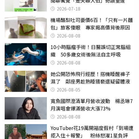
閒聊驚覺「是失聯大伯」奇蹟重逢
2026-07-18
機場酪梨吐司要價6百！「只有一片麵
包」旅客傻眼 專家揭高價背後原因
2026-08-08
10小時腦瘤手術！日醫誤切正常腦組
織 50多歲女術後無法自主呼吸
2026-08-08
她公開恐怖飛行經歷！搭機睡醒褲子
濕了 鄰座男趁熟睡猥褻還疑留體液
2026-08-05
寬魚國際澄清單月營收波動 楊丞琳7
月演唱會爆滿營收大漲73%
2026-08-08
YouTuber花19萬開箱度假村「到場遭
拒入住＋報警」 粉絲怒灌1星負評