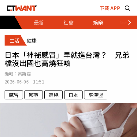
跳至主要內容區塊
下載 APP
最新
社會
娛樂
財經
生活
健康
日本「神祕感冒」早就進台灣？ 兄弟
檔沒出國也高燒狂咳
編輯：
蔡斯媛
2026-06-06 11:51
感冒
咳嗽
高燒
日本
巫漢盟