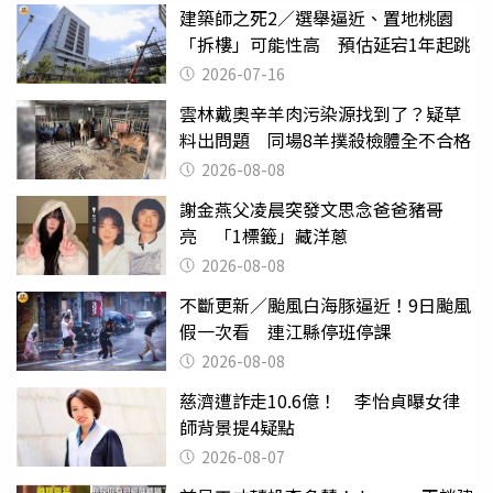
建築師之死2／選舉逼近、置地桃園
「拆樓」可能性高 預估延宕1年起跳
2026-07-16
雲林戴奧辛羊肉污染源找到了？疑草
料出問題 同場8羊撲殺檢體全不合格
2026-08-08
謝金燕父凌晨突發文思念爸爸豬哥
亮 「1標籤」藏洋蔥
2026-08-08
不斷更新／颱風白海豚逼近！9日颱風
假一次看 連江縣停班停課
2026-08-08
慈濟遭詐走10.6億！ 李怡貞曝女律
師背景提4疑點
2026-08-07