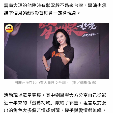
雲南大理的他臨時有狀況趕不過來台灣，導演也承
諾下個月9號電影首映會一定會現身。
田麗此次在片中有大量日文台詞。（圖／蘇聖倫攝）
活動現場眾星雲集，其中劉黛瑩大方分享自己從影
近十年來的「螢幕初吻」獻給了郭鑫，坦言以前演
出的角色大多偏苦情或刻薄，幾乎與愛情戲無緣，