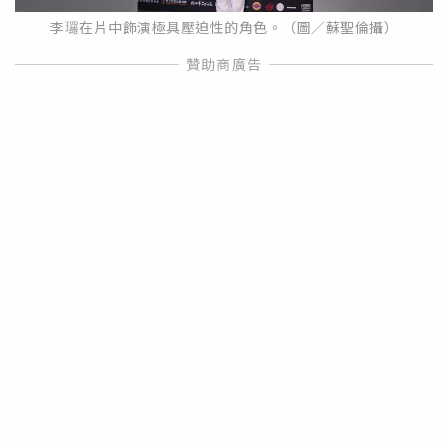
李㼈在片中飾演極具壓迫性的角色。（圖／蘇聖倫攝）