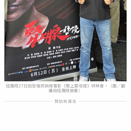
班鐵翔27日因受傷而缺席電影《腎上腺母侵》特映會。（圖／翻
攝自班鐵翔臉書）