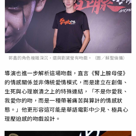
郭鑫的角色複雜深沉，還與劉黛瑩有吻戲。（圖／蘇聖倫攝）
導演也進一步解析這場吻戲，直言《腎上腺母侵》
的情感關係並非傳統愛情模式，而是建立在創傷、
生死與心理崩潰之上的特殊連結，「不是你愛我、
我愛你的吻，而是一種帶著痛苦與算計的情感狀
態。」他更形容這可能是華語電影中少見、極具心
理壓迫感的吻戲設計。