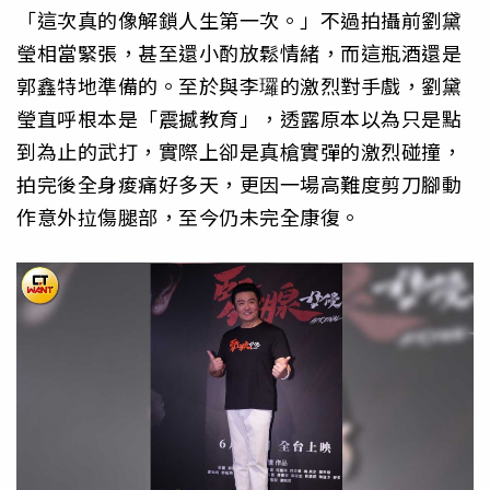
「這次真的像解鎖人生第一次。」不過拍攝前劉黛
瑩相當緊張，甚至還小酌放鬆情緒，而這瓶酒還是
郭鑫特地準備的。至於與李㼈的激烈對手戲，劉黛
瑩直呼根本是「震撼教育」，透露原本以為只是點
到為止的武打，實際上卻是真槍實彈的激烈碰撞，
拍完後全身痠痛好多天，更因一場高難度剪刀腳動
作意外拉傷腿部，至今仍未完全康復。