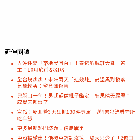
延伸閱讀
去沖繩變「落地就回台」！泰獅航航班大亂 苦
主：10月底前都別賭
全台燒烘烘！未來兩天「這幾地」高溫黑到發紫
氣象粉專：留意熱傷害
兒脫口一句！男起疑做親子鑑定 結果晴天霹靂：
感覺天都塌了
宣戰！新北警3天狂抓130件毒駕 送4累犯進看守所
吃牢飯
更多最新熱門議題：俄烏戰爭
車沒被騎走！他機車鑰匙沒拔 隔天只少了「2包口