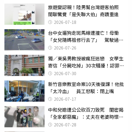
旅遊變認親！陸男幫台灣遊客拍照
閒聊驚覺「是失聯大伯」奇蹟重逢
2026-07-18
台中女遛狗走斑馬線遭撞亡！母慟
「女兒隨媽祖修行去了」 駕駛過失
致死判9月
2026-07-26
獨／東吳男教授被瘋狂迷戀 女學生
寄信「分屍吃掉」30次騷擾！認罪免
關
2026-07-30
新竹音樂教室命案10天後復課！他批
「太冷血」 員工怒駁：閉上嘴
2026-07-17
中和兒媳遭公公砍百刀致死 閨密揭
「全家都惡魔」：丈夫在老婆時懷孕
摔東西
2026-07-28