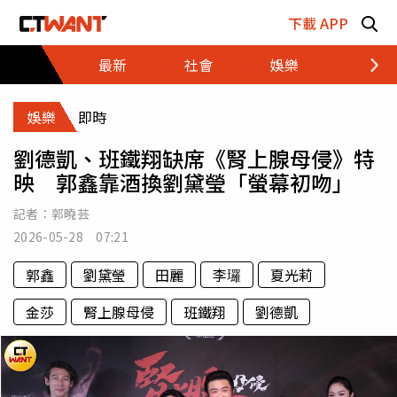
跳至主要內容區塊
下載 APP
最新
社會
娛樂
財經
娛樂
即時
劉德凱、班鐵翔缺席《腎上腺母侵》特
映 郭鑫靠酒換劉黛瑩「螢幕初吻」
記者：
郭曉芸
2026-05-28 07:21
郭鑫
劉黛瑩
田麗
李㼈
夏光莉
金莎
腎上腺母侵
班鐵翔
劉德凱