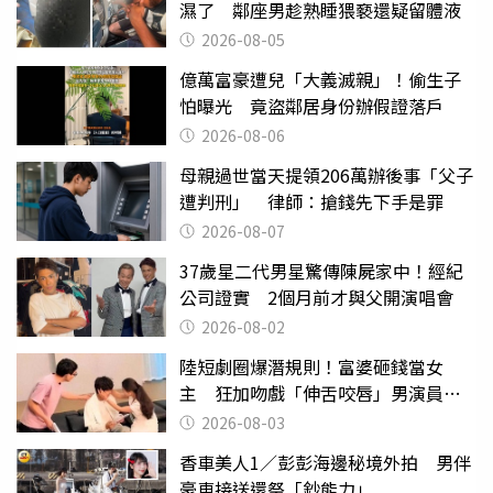
濕了 鄰座男趁熟睡猥褻還疑留體液
2026-08-05
億萬富豪遭兒「大義滅親」！偷生子
怕曝光 竟盜鄰居身份辦假證落戶
2026-08-06
母親過世當天提領206萬辦後事「父子
遭判刑」 律師：搶錢先下手是罪
2026-08-07
37歲星二代男星驚傳陳屍家中！經紀
公司證實 2個月前才與父開演唱會
2026-08-02
陸短劇圈爆潛規則！富婆砸錢當女
主 狂加吻戲「伸舌咬唇」男演員崩
潰
2026-08-03
香車美人1／彭彭海邊秘境外拍 男伴
豪車接送還祭「鈔能力」