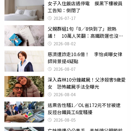
女子入住飯店遇停電 摸黑下樓被員
工告知：倒閉了
2026-07-17
父親群組1句「8／8快到了」掀熱
議！ 10萬人笑翻：高鐵疏運也沒列
父親節
2026-08-02
慈濟遭詐走10.6億！ 李怡貞曝女律
師背景提4疑點
2026-08-07
深入森林10分鐘藏屍！父涉殺害9歲愛
女 恐怖藏屍手法全曝光
2026-08-04
逃票告性騷1／OL省172元不甘被逮
反控台鐵員工6度騷擾
2026-08-05
亡妹慘遭公公毒手 表姊憶父親節前