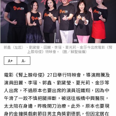
郭鑫（左起）、劉黛瑩、田麗、李㼈、夏光莉、金莎今出席電影《腎
上腺母侵》特映會。（圖／蘇聖倫攝）
A+
A-
電影《腎上腺母侵》27日舉行特映會，導演周騰及
演員田麗、李㼈、郭鑫、劉黛瑩、夏光莉、金莎等
人出席，不過原本也要出席的演員班鐵翔，因為中
午滑了一跤不慎把腿摔斷，被送往板橋中興醫院，
太太陪在身邊，昨晚開刀治療。此外，原本也要現
身的金鐘獎戲劇節目男主角獎劉德凱，但因定居在