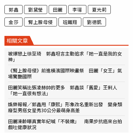
郭鑫
劉黛瑩
田麗
李㼈
夏光莉
金莎
腎上腺母侵
班鐵翔
劉德凱
相關文章
被爆戀上徐至琦 郭鑫坦言主動追求「她一直是我的女
神」
《腎上腺母侵》前進橫濱國際映畫祭 田麗「女王」氣
場驚艷國際
田麗笑稱比張凌赫帥的更多 郭鑫談「舊愛」王俐人
「她一直很有想法」
娛樂報報／郭鑫甩「康熙」形象改名重新出發 變身頹
廢型男搭女星秀30公分最萌身高差
田麗凍齡曝真實年紀喊「不裝嫩」 南果步抗癌來台拍
戲吐健康狀況