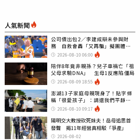
人氣新聞
公司債出包2／李建成辯未參與財
務 自救會轟「又再騙」擬團體訴
訟
2026-08-10 06:00
陪伴8年竟非親孫？兒子車禍亡「祖
父母求驗DNA」 生母1反應陷僵局
2026-08-09 18:55
澎湖13子家庭母親現身了！貼字條
稱「很愛孩子」：請還我們平靜生
活
2026-08-10 09:17
陽明交大教授砍死妹夫！岳母追思首
發聲 揭11年經營真相駁「爭產」
2026-08-02