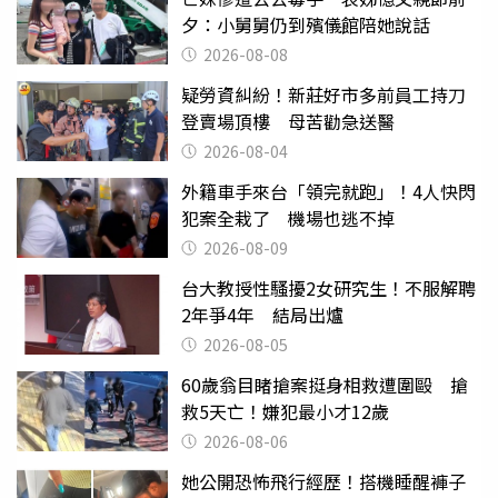
夕：小舅舅仍到殯儀館陪她說話
2026-08-08
疑勞資糾紛！新莊好市多前員工持刀
登賣場頂樓 母苦勸急送醫
2026-08-04
外籍車手來台「領完就跑」！4人快閃
犯案全栽了 機場也逃不掉
2026-08-09
台大教授性騷擾2女研究生！不服解聘
2年爭4年 結局出爐
2026-08-05
60歲翁目睹搶案挺身相救遭圍毆 搶
救5天亡！嫌犯最小才12歲
2026-08-06
她公開恐怖飛行經歷！搭機睡醒褲子