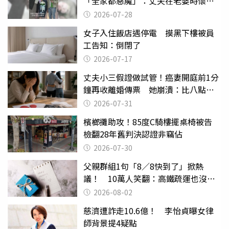
「全家都惡魔」：丈夫在老婆時懷孕
摔東西
2026-07-28
女子入住飯店遇停電 摸黑下樓被員
工告知：倒閉了
2026-07-17
丈夫小三假證做試管！癌妻開庭前1分
鐘再收離婚傳票 她崩潰：比八點檔
還扯
2026-07-31
檳榔攤助攻！85度C騎樓擺桌椅被告
檢翻28年舊判決認證非竊佔
2026-07-30
父親群組1句「8／8快到了」掀熱
議！ 10萬人笑翻：高鐵疏運也沒列
父親節
2026-08-02
慈濟遭詐走10.6億！ 李怡貞曝女律
師背景提4疑點