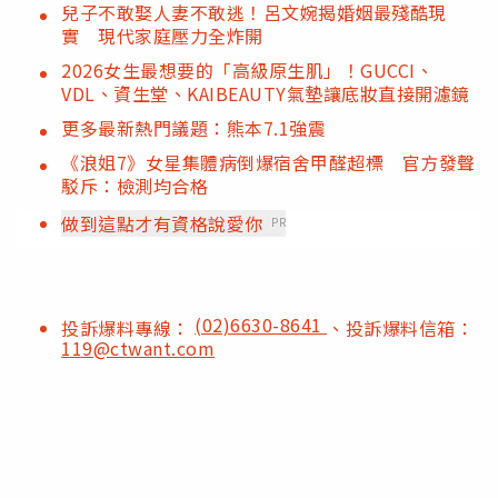
兒子不敢娶人妻不敢逃！呂文婉揭婚姻最殘酷現
實 現代家庭壓力全炸開
2026女生最想要的「高級原生肌」！GUCCI、
VDL、資生堂、KAIBEAUTY氣墊讓底妝直接開濾鏡
更多最新熱門議題：熊本7.1強震
《浪姐7》女星集體病倒爆宿舍甲醛超標 官方發聲
駁斥：檢測均合格
做到這點才有資格說愛你
PR
(02)6630-8641
投訴爆料專線：
、投訴爆料信箱：
119@ctwant.com