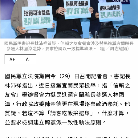
國民黨團書記長林沛祥質疑，信賴之友會餐會涉及替民進黨宜蘭縣長
參選人林國漳造勢，要求檢調以一致標準執法。（圖／周志龍攝）
A+
A-
國民黨立法院黨團今（29）日召開記者會，書記長
林沛祥指出，近日接獲宜蘭民眾檢舉，指「信賴之
友會」舉辦餐會力挺民進黨宜蘭縣長參選人林國
漳，行政院政委陳金德更在現場逐桌敬酒懇託。他
質疑，若這不算「請客吃飯拚選舉」，什麼才算，
並要求檢調建立跨黨派一致性執法原則。