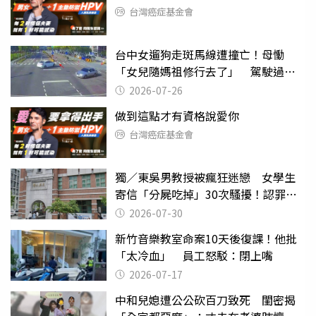
台灣癌症基金會
台中女遛狗走斑馬線遭撞亡！母慟
「女兒隨媽祖修行去了」 駕駛過失
致死判9月
2026-07-26
做到這點才有資格說愛你
台灣癌症基金會
獨／東吳男教授被瘋狂迷戀 女學生
寄信「分屍吃掉」30次騷擾！認罪免
關
2026-07-30
新竹音樂教室命案10天後復課！他批
「太冷血」 員工怒駁：閉上嘴
2026-07-17
中和兒媳遭公公砍百刀致死 閨密揭