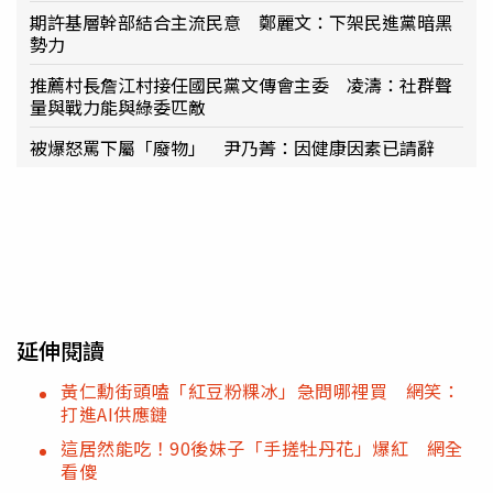
期許基層幹部結合主流民意 鄭麗文：下架民進黨暗黑
勢力
推薦村長詹江村接任國民黨文傳會主委 凌濤：社群聲
量與戰力能與綠委匹敵
被爆怒罵下屬「廢物」 尹乃菁：因健康因素已請辭
延伸閱讀
黃仁勳街頭嗑「紅豆粉粿冰」急問哪裡買 網笑：
打進AI供應鏈
這居然能吃！90後妹子「手搓牡丹花」爆紅 網全
看傻