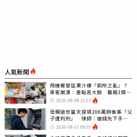
人氣新聞
飛機餐發這果汁爆「廁所之亂」？
乘客崩潰：差點丟大臉 醫揭3類人
別亂喝
2026-08-08 15:53
母親過世當天提領206萬辦後事「父
子遭判刑」 律師：搶錢先下手是
罪
2026-08-07 09:55