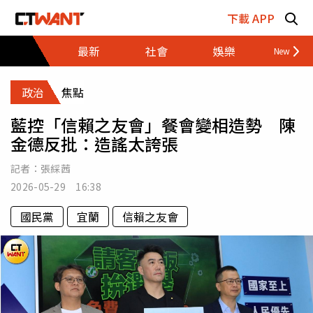
跳至主要內容區塊
下載 APP
最新
社會
娛樂
財經
政治
焦點
藍控「信賴之友會」餐會變相造勢 陳
金德反批：造謠太誇張
記者：
張綵茜
2026-05-29 16:38
國民黨
宜蘭
信賴之友會