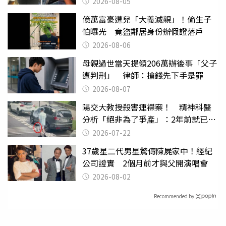
2026-08-05
億萬富豪遭兒「大義滅親」！偷生子
怕曝光 竟盜鄰居身份辦假證落戶
2026-08-06
母親過世當天提領206萬辦後事「父子
遭判刑」 律師：搶錢先下手是罪
2026-08-07
陽交大教授殺害連襟案！ 精神科醫
分析「絕非為了爭產」：2年前就已言
行詭異
2026-07-22
37歲星二代男星驚傳陳屍家中！經紀
公司證實 2個月前才與父開演唱會
2026-08-02
Recommended by