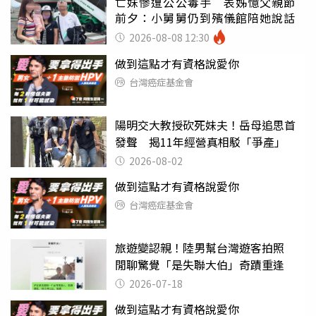
亡妹慘遭公公毒手 表姊憶父親節
前夕：小舅舅仍到殯儀館陪她說話
2026-08-08 12:30
做到這點才有資格說愛你
台灣癌症基金會
陽明交大教授砍死妹夫！岳母追思首
發聲 揭11年經營真相駁「爭產」
2026-08-02
做到這點才有資格說愛你
台灣癌症基金會
旅遊變認親！陸男幫台灣遊客拍照
閒聊驚覺「是失聯大伯」奇蹟重逢
2026-07-18
做到這點才有資格說愛你