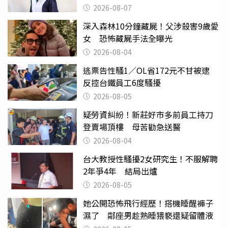
2026-08-07
深入森林10分鐘藏屍！父涉殺害9歲愛
女 恐怖藏屍手法全曝光
2026-08-04
逃票告性騷1／OL省172元不甘被逮
反控台鐵員工6度騷擾
2026-08-05
疑勞資糾紛！新莊好市多前員工持刀
登賣場頂樓 母苦勸急送醫
2026-08-04
台大教授性騷擾2女研究生！不服解聘
2年爭4年 結局出爐
2026-08-05
她公開恐怖飛行經歷！搭機睡醒褲子
濕了 鄰座男趁熟睡猥褻還疑留體液