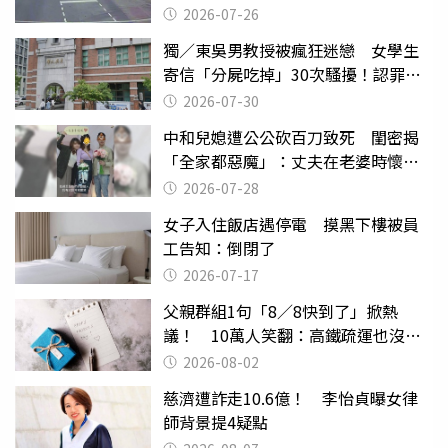
致死判9月
2026-07-26
獨／東吳男教授被瘋狂迷戀 女學生
寄信「分屍吃掉」30次騷擾！認罪免
關
2026-07-30
中和兒媳遭公公砍百刀致死 閨密揭
「全家都惡魔」：丈夫在老婆時懷孕
摔東西
2026-07-28
女子入住飯店遇停電 摸黑下樓被員
工告知：倒閉了
2026-07-17
父親群組1句「8／8快到了」掀熱
議！ 10萬人笑翻：高鐵疏運也沒列
父親節
2026-08-02
慈濟遭詐走10.6億！ 李怡貞曝女律
師背景提4疑點