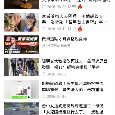
2026-08-09 18:55
當街激吻人夫阿翔！不倫戀毀事
業 謝忻認「當年咎由自取」罕吐
心聲
2026-08-10 14:12
做到這點才有資格說愛你
台灣癌症基金會
陽明交大教授砍死妹夫！岳母追思首
發聲 揭11年經營真相駁「爭產」
2026-08-02
旅遊變認親！陸男幫台灣遊客拍照
閒聊驚覺「是失聯大伯」奇蹟重逢
2026-07-18
台中女遛狗走斑馬線遭撞亡！母慟
「女兒隨媽祖修行去了」 駕駛過失