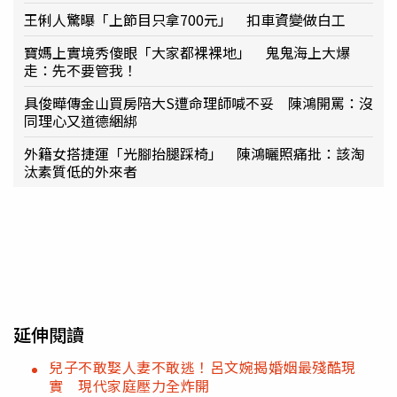
王俐人驚曝「上節目只拿700元」 扣車資變做白工
寶媽上實境秀傻眼「大家都裸裸地」 鬼鬼海上大爆
走：先不要管我！
具俊曄傳金山買房陪大S遭命理師喊不妥 陳鴻開罵：沒
同理心又道德綑綁
外籍女搭捷運「光腳抬腿踩椅」 陳鴻曬照痛批：該淘
汰素質低的外來者
延伸閱讀
兒子不敢娶人妻不敢逃！呂文婉揭婚姻最殘酷現
實 現代家庭壓力全炸開