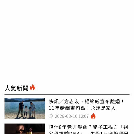
人氣新聞
快訊／方志友、楊銘威宣布離婚！
11年婚姻畫句點：永遠是家人
2026-08-10 12:07
陪伴8年竟非親孫？兒子車禍亡「祖
父母求驗DNA」 生母1反應陷僵局