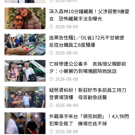
2026-08-07
深入森林10分鐘藏屍！父涉殺害9歲愛
女 恐怖藏屍手法全曝光
2026-08-04
逃票告性騷1／OL省172元不甘被逮
反控台鐵員工6度騷擾
2026-08-05
亡妹慘遭公公毒手 表姊憶父親節前
夕：小舅舅仍到殯儀館陪她說話
2026-08-08
疑勞資糾紛！新莊好市多前員工持刀
登賣場頂樓 母苦勸急送醫
2026-08-04
外籍車手來台「領完就跑」！4人快閃
犯案全栽了 機場也逃不掉
2026-08-09