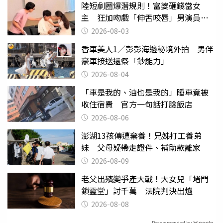
陸短劇圈爆潛規則！富婆砸錢當女
主 狂加吻戲「伸舌咬唇」男演員崩
潰
2026-08-03
香車美人1／彭彭海邊秘境外拍 男伴
豪車接送還祭「鈔能力」
2026-08-04
「車是我的、油也是我的」睡車竟被
收住宿費 官方一句話打臉飯店
2026-08-06
澎湖13孩傳遭棄養！兄姊打工養弟
妹 父母疑帶走證件、補助款離家
2026-08-09
老父出殯變爭產大戰！大女兒「堵門
鎖靈堂」討千萬 法院判決出爐
2026-08-08
Recommended by