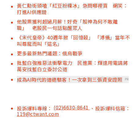
黃仁勳街頭嗑「紅豆粉粿冰」急問哪裡買 網笑：
打進AI供應鏈
他股票獲利超過月薪！好奇「股神為何不敢離
職」 老股民一句話點醒眾人
《末代皇帝》40週年掀「回憶殺」 「溥儀」當年不
叫尊龍而叫「這名」
更多最新熱門議題：俄烏戰爭
批藍白強推惡法衝擊電力 民進黨：輝達用電請蔣
萬安找藍白立委討公道
成為AI時代的道德駭客！一次拿到三張資安證照
PR
(02)6630-8641
投訴爆料專線：
、投訴爆料信箱：
119@ctwant.com