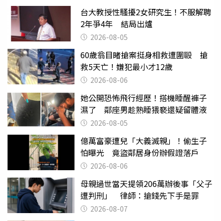
台大教授性騷擾2女研究生！不服解聘
2年爭4年 結局出爐
2026-08-05
60歲翁目睹搶案挺身相救遭圍毆 搶
救5天亡！嫌犯最小才12歲
2026-08-06
她公開恐怖飛行經歷！搭機睡醒褲子
濕了 鄰座男趁熟睡猥褻還疑留體液
2026-08-05
億萬富豪遭兒「大義滅親」！偷生子
怕曝光 竟盜鄰居身份辦假證落戶
2026-08-06
母親過世當天提領206萬辦後事「父子
遭判刑」 律師：搶錢先下手是罪
2026-08-07