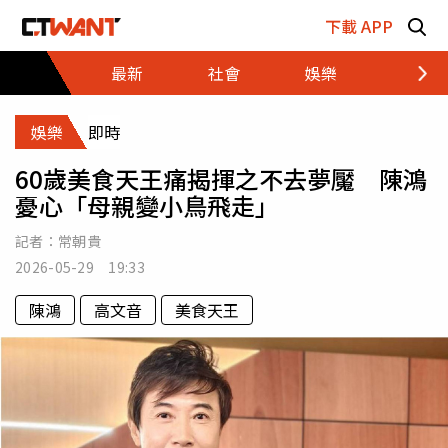
跳至主要內容區塊
下載 APP
最新
社會
娛樂
財經
娛樂
即時
60歲美食天王痛揭揮之不去夢魘 陳鴻
憂心「母親變小鳥飛走」
記者：
常朝貴
2026-05-29 19:33
陳鴻
高文音
美食天王