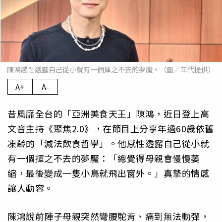
陳鴻感性透露自己從小就有一個揮之不去的夢魘。（圖／年代提供）
A+
A-
昔風靡全台的「亞洲美食天王」陳鴻，近日登上高
文音主持《聚焦2.0》，在節目上分享年過60歲依舊
凍齡的「減法飲食哲學」。他感性透露自己從小就
有一個揮之不去的夢魘：「總覺得母親會慢慢萎
縮，最後變成一隻小鳥就飛出窗外。」真摯的情感
讓人動容。
陳鴻說前陣子母親突然彎腰駝背、痛到無法動彈，