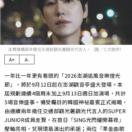
圭賢連續兩年擔任交通部觀光署觀光代言人。（圖／三立提供）
A+
A-
一年比一年更有看頭的「2026澎湖追風音樂燈光
節」，將於9月12日起在澎湖觀音亭盛大登場。本
屆規劃連續4個周末加上9月13日週日加演場，共計
5場音樂盛事。備受矚目的韓國神祕嘉賓正式揭曉，
由連續兩年擔任交通部觀光署觀光代言人的SUPER
JUNIOR成員圭賢，在首日「SING光閃耀開幕夜」
壓軸亮相，兌現環島演出的承諾；兩位「準金曲歌