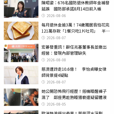
陳昭姿：676名國防退休教師年金補發
延誤 國防部承諾8月14日前入帳
2026-08-06
每月退休金逾3萬！74歲獨居翁怕花完
121萬存款「1餐只吃1片吐司」 半年
後暴瘦嚇壞女兒
2026-08-07
宏碁發重訊！辭任兆基董事長並撤出
經營：發現內部管理缺失
2026-08-08
慈濟遭詐走10.6億！ 李怡貞曝女律
師背景提4疑點
2026-08-07
她公開恐怖飛行經歷！搭機睡醒褲子
濕了 鄰座男趁熟睡猥褻還疑留體液
2026-08-05
歐洲熱浪逼出奇景！萊茵河水深剩