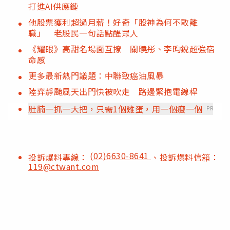
打進AI供應鏈
他股票獲利超過月薪！好奇「股神為何不敢離
職」 老股民一句話點醒眾人
《耀眼》高甜名場面互撩 關曉彤、李昀銳超強宿
命感
更多最新熱門議題：中聯致癌油風暴
陸弈靜颱風天出門快被吹走 路邊緊抱電線桿
肚腩一抓一大把，只需1個雞蛋，用一個瘦一個
PR
(02)6630-8641
投訴爆料專線：
、投訴爆料信箱：
119@ctwant.com