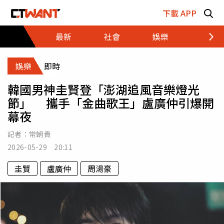
跳至主要內容區塊
下載 APP
最新
社會
娛樂
財經
娛樂
即時
韓國男神圭賢登「澎湖追風音樂燈光
節」 攜手「金曲歌王」盧廣仲引爆開
幕夜
記者：
常朝貴
2026-05-29 20:11
圭賢
盧廣仲
周湯豪