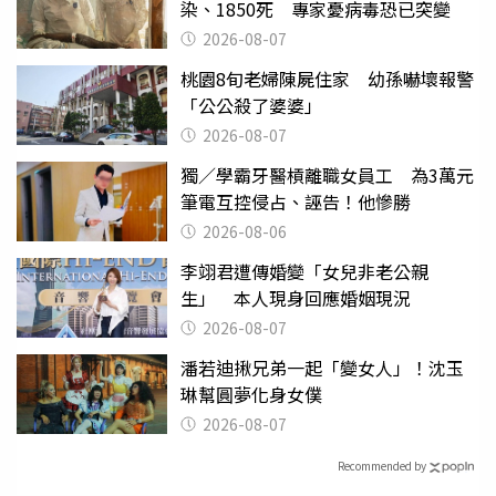
染、1850死 專家憂病毒恐已突變
2026-08-07
桃園8旬老婦陳屍住家 幼孫嚇壞報警
「公公殺了婆婆」
2026-08-07
獨／學霸牙醫槓離職女員工 為3萬元
筆電互控侵占、誣告！他慘勝
2026-08-06
李翊君遭傳婚變「女兒非老公親
生」 本人現身回應婚姻現況
2026-08-07
潘若迪揪兄弟一起「變女人」！沈玉
琳幫圓夢化身女僕
2026-08-07
Recommended by