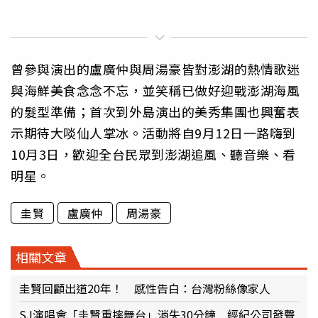
曾參與演出的盧廣仲與周湯豪皆對澎湖的熱情歌迷
與海鮮美食念念不忘，並笑稱已做好迎戰澎湖海風
的髮型準備；首次到外島演出的美秀集團也興奮表
示期待大啖仙人掌冰。活動將自9月12日一路嗨到
10月3日，歡迎全台民眾到澎湖追風、聽音樂、看
明星。
圭賢
盧廣仲
周湯豪
相關文章
圭賢回顧出道20年！ 感性告白：台灣粉絲像家人
SJ演唱會「圭賢重摔舞台」消失30分鐘 經紀公司發聲