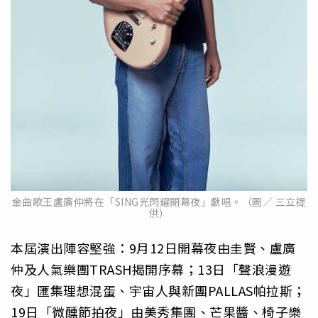
金曲歌王盧廣仲將在「SING光閃耀開幕夜」獻唱。（圖／ 三立提
供）
本屆演出陣容堅強：9月12日開幕夜由圭賢、盧廣
仲及人氣樂團TRASH揭開序幕；13日「聲浪漫遊
夜」匯集理想混蛋、宇宙人與新團PALLAS帕拉斯；
19日「微醺節拍夜」由美秀集團、芒果醬、椅子樂