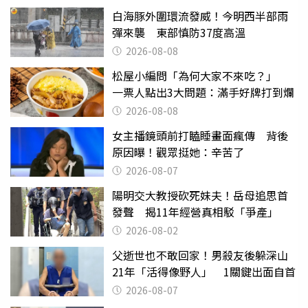
白海豚外圍環流發威！今明西半部雨
彈來襲 東部慎防37度高溫
2026-08-08
松屋小編問「為何大家不來吃？」
一票人點出3大問題：滿手好牌打到爛
2026-08-08
女主播鏡頭前打瞌睡畫面瘋傳 背後
原因曝！觀眾挺她：辛苦了
2026-08-07
陽明交大教授砍死妹夫！岳母追思首
發聲 揭11年經營真相駁「爭產」
2026-08-02
父逝世也不敢回家！男殺友後躲深山
21年「活得像野人」 1關鍵出面自首
2026-08-07