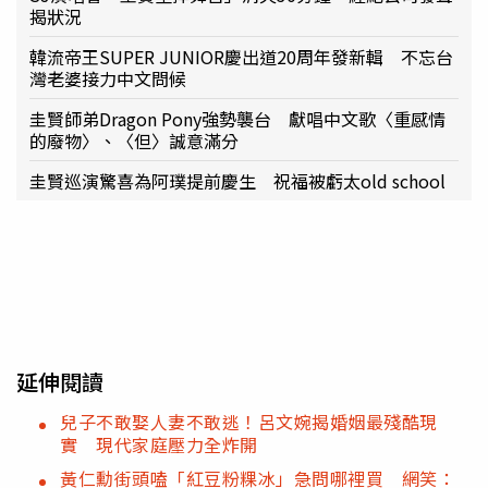
揭狀況
韓流帝王SUPER JUNIOR慶出道20周年發新輯 不忘台
灣老婆接力中文問候
圭賢師弟Dragon Pony強勢襲台 獻唱中文歌〈重感情
的廢物〉、〈但〉誠意滿分
圭賢巡演驚喜為阿璞提前慶生 祝福被虧太old school
延伸閱讀
兒子不敢娶人妻不敢逃！呂文婉揭婚姻最殘酷現
實 現代家庭壓力全炸開
黃仁勳街頭嗑「紅豆粉粿冰」急問哪裡買 網笑：