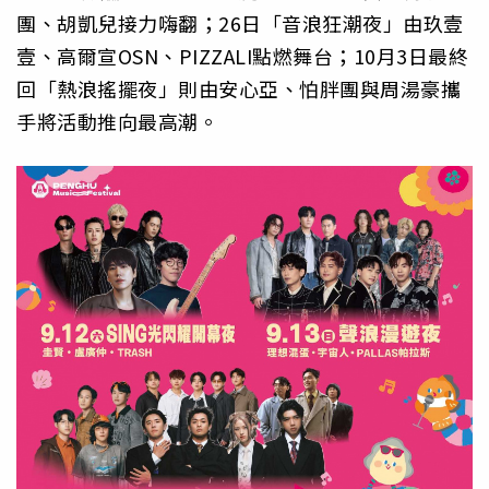
團、胡凱兒接力嗨翻；26日「音浪狂潮夜」由玖壹
壹、高爾宣OSN、PIZZALI點燃舞台；10月3日最終
回「熱浪搖擺夜」則由安心亞、怕胖團與周湯豪攜
手將活動推向最高潮。