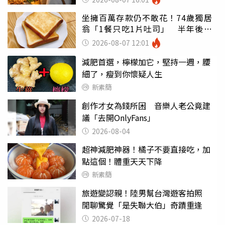
坐擁百萬存款仍不敢花！74歲獨居
翁「1餐只吃1片吐司」 半年後暴
瘦嚇壞女兒
2026-08-07 12:01
減肥首選，檸檬加它，堅持一週，腰
細了，瘦到你懷疑人生
新素簡
創作才女為錢所困 音樂人老公竟建
議「去開OnlyFans」
2026-08-04
超神減肥神器！橘子不要直接吃，加
點這個！體重天天下降
新素簡
旅遊變認親！陸男幫台灣遊客拍照
閒聊驚覺「是失聯大伯」奇蹟重逢
2026-07-18