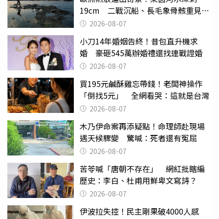
19cm 二戰沉船、長毛象骨骸重見天
日
2026-08-07
小刀14年婚姻告終！昔包直升機求
婚 豪砸545萬辦婚禮還找連戰證婚
2026-08-07
買195元鹹酥雞忘帶錢！老闆神操作
「倒找5元」 全網看哭：這就是台灣
2026-08-07
木乃伊命案再添疑點！命理師赴現場
遇天候驟變 驚喊：死者還有冤屈
2026-08-07
苦苓喊「唐朝不存在」 網紅批瞎編
歷史：李白、杜甫用鮮卑文寫詩？
2026-08-07
伊波拉失控！民主剛果破4000人感