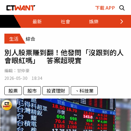
跳至主要內容區塊
下載 APP
最新
社會
娛樂
財經
生活
綜合
別人股票賺到翻！他發問「沒跟到的人
會眼紅嗎」 答案超現實
編輯：
甘仲豪
2026-05-30 18:34
股票
股市
投資理財
、科技業