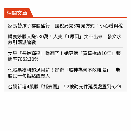
相關文章
家長替孩子存股盛行 國稅局揭3常見方式：小心贈與稅
瞞妻炒股大賺230萬！人夫「1原因」笑不出來 發文求
救引兩派論戰
女星「長抱輝達」賺翻了！她更猛「買這檔放10年」報
酬率7062.30%
他股票獲利超過月薪！好奇「股神為何不敢離職」 老
股民一句話點醒眾人
台股新增4飆股「抓去關」！2被動元件延長處置到6／9