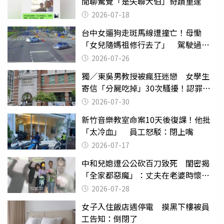
閒聊驚覺「是失聯大伯」奇蹟重逢
2026-07-18
台中女遛狗走斑馬線遭撞亡！母慟
「女兒隨媽祖修行去了」 駕駛過失
致死判9月
2026-07-26
獨／東吳男教授被瘋狂迷戀 女學生
寄信「分屍吃掉」30次騷擾！認罪免
關
2026-07-30
新竹音樂教室命案10天後復課！他批
「太冷血」 員工怒駁：閉上嘴
2026-07-17
中和兒媳遭公公砍百刀致死 閨密揭
「全家都惡魔」：丈夫在老婆時懷孕
摔東西
2026-07-28
女子入住飯店遇停電 摸黑下樓被員
工告知：倒閉了