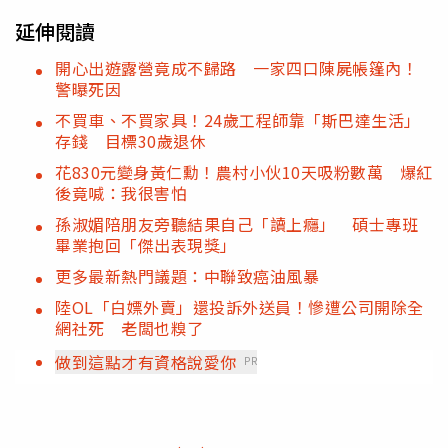
延伸閱讀
開心出遊露營竟成不歸路 一家四口陳屍帳篷內！
警曝死因
不買車、不買家具！24歲工程師靠「斯巴達生活」
存錢 目標30歲退休
花830元變身黃仁勳！農村小伙10天吸粉數萬 爆紅
後竟喊：我很害怕
孫淑媚陪朋友旁聽結果自己「讀上癮」 碩士專班
畢業抱回「傑出表現獎」
更多最新熱門議題：中聯致癌油風暴
陸OL「白嫖外賣」還投訴外送員！慘遭公司開除全
網社死 老闆也糗了
做到這點才有資格說愛你
PR