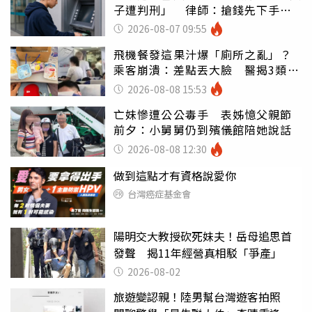
子遭判刑」 律師：搶錢先下手是
罪
2026-08-07 09:55
飛機餐發這果汁爆「廁所之亂」？
乘客崩潰：差點丟大臉 醫揭3類人
別亂喝
2026-08-08 15:53
亡妹慘遭公公毒手 表姊憶父親節
前夕：小舅舅仍到殯儀館陪她說話
2026-08-08 12:30
做到這點才有資格說愛你
台灣癌症基金會
陽明交大教授砍死妹夫！岳母追思首
發聲 揭11年經營真相駁「爭產」
2026-08-02
旅遊變認親！陸男幫台灣遊客拍照