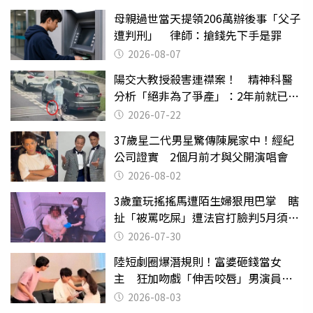
母親過世當天提領206萬辦後事「父子
遭判刑」 律師：搶錢先下手是罪
2026-08-07
陽交大教授殺害連襟案！ 精神科醫
分析「絕非為了爭產」：2年前就已言
行詭異
2026-07-22
37歲星二代男星驚傳陳屍家中！經紀
公司證實 2個月前才與父開演唱會
2026-08-02
3歲童玩搖搖馬遭陌生婦狠甩巴掌 瞎
扯「被罵吃屎」遭法官打臉判5月須入
監
2026-07-30
陸短劇圈爆潛規則！富婆砸錢當女
主 狂加吻戲「伸舌咬唇」男演員崩
潰
2026-08-03