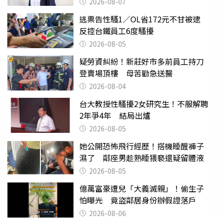
2026-08-07
逃票告性騷1／OL省172元不甘被逮
反控台鐵員工6度騷擾
2026-08-05
疑勞資糾紛！新莊好市多前員工持刀
登賣場頂樓 母苦勸急送醫
2026-08-04
台大教授性騷擾2女研究生！不服解聘
2年爭4年 結局出爐
2026-08-05
她公開恐怖飛行經歷！搭機睡醒褲子
濕了 鄰座男趁熟睡猥褻還疑留體液
2026-08-05
億萬富豪遭兒「大義滅親」！偷生子
怕曝光 竟盜鄰居身份辦假證落戶
2026-08-06