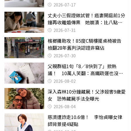
2026-07-17
丈夫小三假證做試管！癌妻開庭前1分
鐘再收離婚傳票 她崩潰：比八點檔
還扯
2026-07-31
檳榔攤助攻！85度C騎樓擺桌椅被告
檢翻28年舊判決認證非竊佔
2026-07-30
父親群組1句「8／8快到了」掀熱
議！ 10萬人笑翻：高鐵疏運也沒列
父親節
2026-08-02
深入森林10分鐘藏屍！父涉殺害9歲愛
女 恐怖藏屍手法全曝光
2026-08-04
慈濟遭詐走10.6億！ 李怡貞曝女律
師背景提4疑點