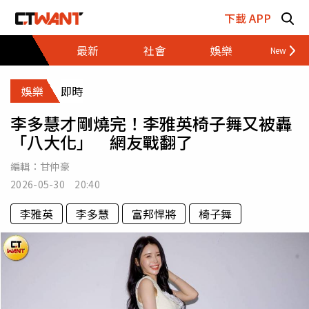
跳至主要內容區塊
下載 APP
最新
社會
娛樂
財經
娛樂
即時
李多慧才剛燒完！李雅英椅子舞又被轟
「八大化」 網友戰翻了
編輯：
甘仲豪
2026-05-30 20:40
李雅英
李多慧
富邦悍將
椅子舞