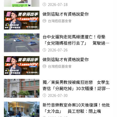
2026-07-18
做到這點才有資格說愛你
台灣癌症基金會
台中女遛狗走斑馬線遭撞亡！母慟
「女兒隨媽祖修行去了」 駕駛過失
致死判9月
2026-07-26
做到這點才有資格說愛你
台灣癌症基金會
獨／東吳男教授被瘋狂迷戀 女學生
寄信「分屍吃掉」30次騷擾！認罪免
關
2026-07-30
新竹音樂教室命案10天後復課！他批
「太冷血」 員工怒駁：閉上嘴