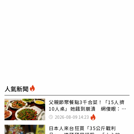
人氣新聞
父親節聚餐點3千合菜！「15人擠
10人桌」她餓到崩潰 網傻眼：讓
店家看笑話
2026-08-09 14:23
日本人來台狂買「35公斤戰利