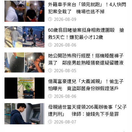
外籍車手來台「領完就跑」！4人快閃
犯案全栽了 機場也逃不掉
2026-08-09
60歲翁目睹搶案挺身相救遭圍毆 搶
救5天亡！嫌犯最小才12歲
2026-08-06
她公開恐怖飛行經歷！搭機睡醒褲子
濕了 鄰座男趁熟睡猥褻還疑留體液
2026-08-05
億萬富豪遭兒「大義滅親」！偷生子
怕曝光 竟盜鄰居身份辦假證落戶
2026-08-06
母親過世當天提領206萬辦後事「父子
遭判刑」 律師：搶錢先下手是罪
2026-08-07