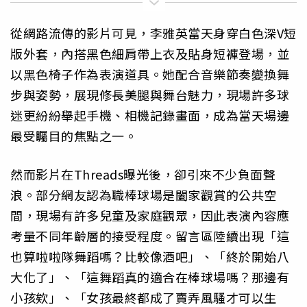
從網路流傳的影片可見，李雅英當天身穿白色深V短
版外套，內搭黑色細肩帶上衣及貼身短褲登場，並
以黑色椅子作為表演道具。她配合音樂節奏變換舞
步與姿勢，展現修長美腿與舞台魅力，現場許多球
迷更紛紛舉起手機、相機記錄畫面，成為當天場邊
最受矚目的焦點之一。
然而影片在Threads曝光後，卻引來不少負面聲
浪。部分網友認為職棒球場是闔家觀賞的公共空
間，現場有許多兒童及家庭觀眾，因此表演內容應
考量不同年齡層的接受程度。留言區陸續出現「這
也算啦啦隊舞蹈嗎？比較像酒吧」、「終於開始八
大化了」、「這舞蹈真的適合在棒球場嗎？那邊有
小孩欸」、「女孩最終都成了賣弄風騷才可以生