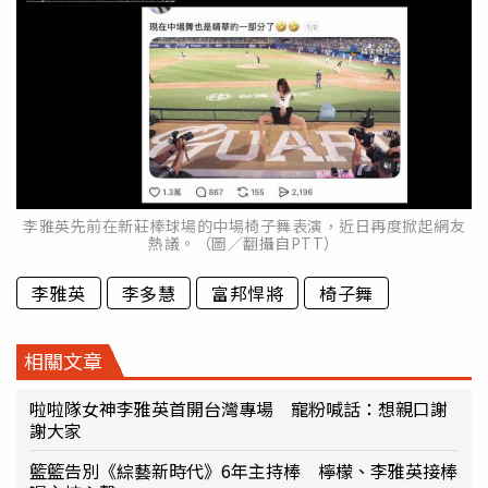
李雅英先前在新莊棒球場的中場椅子舞表演，近日再度掀起網友
熱議。（圖／翻攝自PTT）
李雅英
李多慧
富邦悍將
椅子舞
相關文章
啦啦隊女神李雅英首開台灣專場 寵粉喊話：想親口謝
謝大家
籃籃告別《綜藝新時代》6年主持棒 檸檬、李雅英接棒