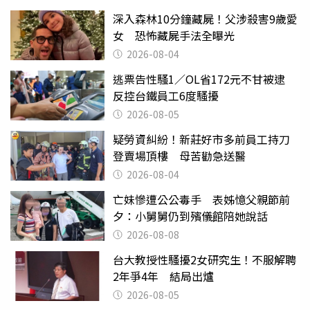
深入森林10分鐘藏屍！父涉殺害9歲愛
女 恐怖藏屍手法全曝光
2026-08-04
逃票告性騷1／OL省172元不甘被逮
反控台鐵員工6度騷擾
2026-08-05
疑勞資糾紛！新莊好市多前員工持刀
登賣場頂樓 母苦勸急送醫
2026-08-04
亡妹慘遭公公毒手 表姊憶父親節前
夕：小舅舅仍到殯儀館陪她說話
2026-08-08
台大教授性騷擾2女研究生！不服解聘
2年爭4年 結局出爐
2026-08-05