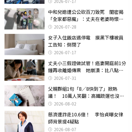
2026-07-17
中和兒媳遭公公砍百刀致死 閨密揭
「全家都惡魔」：丈夫在老婆時懷孕
摔東西
2026-07-28
女子入住飯店遇停電 摸黑下樓被員
工告知：倒閉了
2026-07-17
丈夫小三假證做試管！癌妻開庭前1分
鐘再收離婚傳票 她崩潰：比八點檔
還扯
2026-07-31
父親群組1句「8／8快到了」掀熱
議！ 10萬人笑翻：高鐵疏運也沒列
父親節
2026-08-02
慈濟遭詐走10.6億！ 李怡貞曝女律
師背景提4疑點
2026-08-07