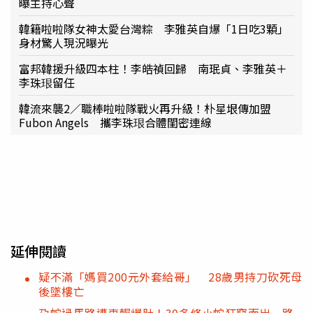
曝主持心聲
韓籍啦啦隊女神太愛台灣粽 李雅英自爆「1日吃3顆」
身材驚人現況曝光
富邦韓援升級四本柱！李皓禎回歸 南珉貞、李雅英＋
李珠珢留任
韓流來襲2／職棒啦啦隊戰火再升級！朴星垠傳加盟
Fubon Angels 攜李珠珢合體閨密連線
延伸閱讀
疑不滿「媽買200元外套給哥」 28歲男持刀砍死母
後墜樓亡