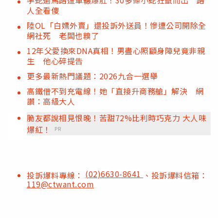
孕蛇過馬路遭車輾爆肚！30多條小蛇狂竄而出 路
人全看傻
陸OL「白嫖外賣」還投訴外送員！慘遭公司開除全
網社死 老闆也糗了
12年父愛換來DNA真相！男盡心照顧身障兒竟非親
生 他心碎提告
更多最新熱門議題：2026九合一選舉
高鐵借不到充電線！她「直接升商務艙」解決 網
讚：高級大人
脆友都說相見恨晚！苦甜72%比利時巧克力 大人味
爆紅！
PR
(02)6630-8641
投訴爆料專線：
、投訴爆料信箱：
119@ctwant.com