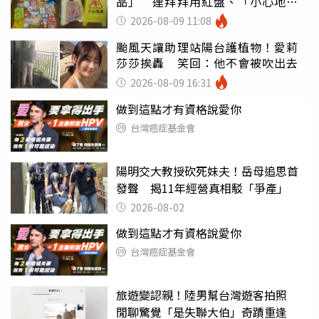
品」 連拜拜用紅盤、「小心地
滑」告示牌也帶回家
2026-08-09 11:08
颱風天讓助理站陽台護植物！愛莉
莎莎挨轟 笑回：他不會被吹出去
2026-08-09 16:31
做到這點才有資格說愛你
台灣癌症基金會
陽明交大教授砍死妹夫！岳母追思首
發聲 揭11年經營真相駁「爭產」
2026-08-02
做到這點才有資格說愛你
台灣癌症基金會
旅遊變認親！陸男幫台灣遊客拍照
閒聊驚覺「是失聯大伯」奇蹟重逢