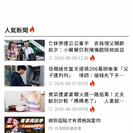
人氣新聞
亡妹慘遭公公毒手 表姊憶父親節
前夕：小舅舅仍到殯儀館陪她說話
2026-08-08 12:30
母親過世當天提領206萬辦後事「父
子遭判刑」 律師：搶錢先下手是
罪
2026-08-07 09:55
煮菜遭婆婆關火還一路追罵！丈夫
勸別計較「媽媽老了」 人妻超崩
潰：我像台傭
2026-08-08 09:06
做到這點才有資格說愛你
台灣癌症基金會