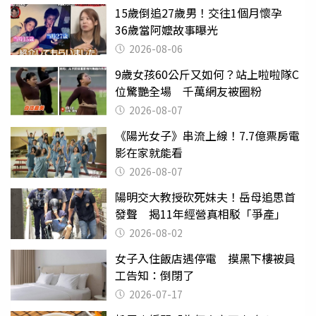
15歲倒追27歲男！交往1個月懷孕
36歲當阿嬤故事曝光
2026-08-06
9歲女孩60公斤又如何？站上啦啦隊C
位驚艷全場 千萬網友被圈粉
2026-08-07
《陽光女子》串流上線！7.7億票房電
影在家就能看
2026-08-07
陽明交大教授砍死妹夫！岳母追思首
發聲 揭11年經營真相駁「爭產」
2026-08-02
女子入住飯店遇停電 摸黑下樓被員
工告知：倒閉了
2026-07-17