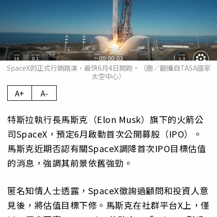
SpaceX的正式行銷路演，最快6月4日開跑。（圖／翻攝自TASA國家
太空中心）
A+
A-
特斯拉執行長馬斯克（Elon Musk）旗下的火箭公
司SpaceX，預定6月啟動首次公開募股（IPO）。
馬斯克近期否認有關SpaceX調降首次IPO目標估值
的消息，強調其前景依舊強勁。
匿名知情人士透露，SpaceX徵詢過顧問和投資人意
見後，將估值目標下修。馬斯克在社群平台X上，僅