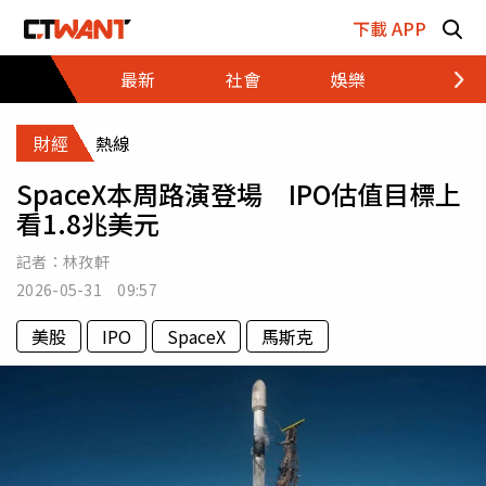
跳至主要內容區塊
下載 APP
最新
社會
娛樂
財經
財經
熱線
SpaceX本周路演登場 IPO估值目標上
看1.8兆美元
記者：
林孜軒
2026-05-31 09:57
美股
IPO
SpaceX
馬斯克