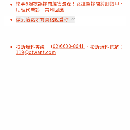
懷孕6週被誤診閉經害流產！女控醫診間剪腳指甲、
助理代看診 當地回應
做到這點才有資格說愛你
PR
(02)6630-8641
投訴爆料專線：
、投訴爆料信箱：
119@ctwant.com