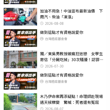
加油不用急！中油宣布最新油價 下
周汽、柴油「凍漲」
2026-08-08
做到這點才有資格說愛你
台灣癌症基金會
獨／東吳男教授被瘋狂迷戀 女學生
寄信「分屍吃掉」30次騷擾！認罪免
關
2026-07-30
做到這點才有資格說愛你
台灣癌症基金會
木乃伊命案再添疑點！命理師赴現場
遇天候驟變 驚喊：死者還有冤屈
2026-08-07