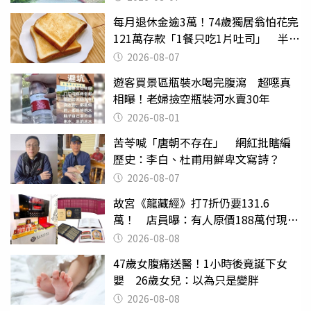
每月退休金逾3萬！74歲獨居翁怕花完
121萬存款「1餐只吃1片吐司」 半年
後暴瘦嚇壞女兒
2026-08-07
遊客買景區瓶裝水喝完腹瀉 超噁真
相曝！老婦撿空瓶裝河水賣30年
2026-08-01
苦苓喊「唐朝不存在」 網紅批瞎編
歷史：李白、杜甫用鮮卑文寫詩？
2026-08-07
故宮《龍藏經》打7折仍要131.6
萬！ 店員曝：有人原價188萬付現購
買
2026-08-08
47歲女腹痛送醫！1小時後竟誕下女
嬰 26歲女兒：以為只是變胖
2026-08-08