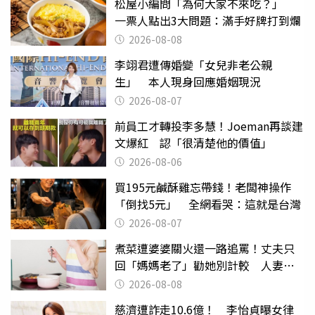
松屋小編問「為何大家不來吃？」
一票人點出3大問題：滿手好牌打到爛
2026-08-08
李翊君遭傳婚變「女兒非老公親
生」 本人現身回應婚姻現況
2026-08-07
前員工才轉投李多慧！Joeman再談建
文爆紅 認「很清楚他的價值」
2026-08-06
買195元鹹酥雞忘帶錢！老闆神操作
「倒找5元」 全網看哭：這就是台灣
2026-08-07
煮菜遭婆婆關火還一路追罵！丈夫只
回「媽媽老了」勸她別計較 人妻超
崩潰：我像台傭
2026-08-08
慈濟遭詐走10.6億！ 李怡貞曝女律