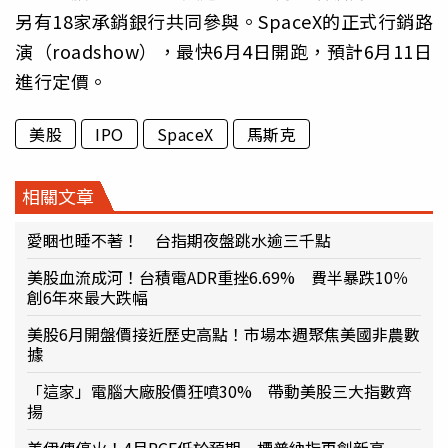
另有18家承銷銀行共同參與。SpaceX的正式行銷路
演（roadshow），最快6月4日開跑，預計6月11日
進行定價。
美股
IPO
SpaceX
馬斯克
相關文章
愛睏也睡不著！ 台指期夜盤跳水逾三千點
美股血流成河！台積電ADR重挫6.69% 費半暴跌10％
創6年來最大跌幅
美股6月開盤價接近歷史高點！市場本週聚焦美國非農數
據
「這家」電腦大廠股價狂噴30% 帶動美股三大指數齊
揚
美伊傳停火！4月PCE低於預期 標普納指再創新高