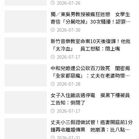
致死判9月
2026-07-26
獨／東吳男教授被瘋狂迷戀 女學生
寄信「分屍吃掉」30次騷擾！認罪免
關
2026-07-30
新竹音樂教室命案10天後復課！他批
「太冷血」 員工怒駁：閉上嘴
2026-07-17
中和兒媳遭公公砍百刀致死 閨密揭
「全家都惡魔」：丈夫在老婆時懷孕
摔東西
2026-07-28
女子入住飯店遇停電 摸黑下樓被員
工告知：倒閉了
2026-07-17
丈夫小三假證做試管！癌妻開庭前1分
鐘再收離婚傳票 她崩潰：比八點檔
還扯
2026-07-31