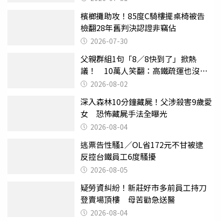
檳榔攤助攻！85度C騎樓擺桌椅被告
檢翻28年舊判決認證非竊佔
2026-07-30
父親群組1句「8／8快到了」掀熱
議！ 10萬人笑翻：高鐵疏運也沒列
父親節
2026-08-02
深入森林10分鐘藏屍！父涉殺害9歲愛
女 恐怖藏屍手法全曝光
2026-08-04
逃票告性騷1／OL省172元不甘被逮
反控台鐵員工6度騷擾
2026-08-05
疑勞資糾紛！新莊好市多前員工持刀
登賣場頂樓 母苦勸急送醫
2026-08-04