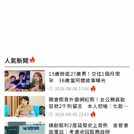
人氣新聞
15歲倒追27歲男！交往1個月懷
孕 36歲當阿嬤故事曝光
2026-08-06 17:04
開會照意外變網紅照！女公務員妝
容掀2千則留言 本人怒嗆：化妝有
錯嗎
2026-08-05 22:43
緯創股利2度延發史上首例 金管會
說重話：考慮收回股務自辦