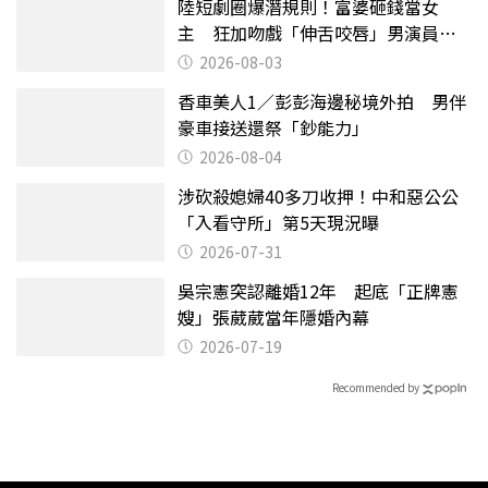
陸短劇圈爆潛規則！富婆砸錢當女
主 狂加吻戲「伸舌咬唇」男演員崩
潰
2026-08-03
香車美人1／彭彭海邊秘境外拍 男伴
豪車接送還祭「鈔能力」
2026-08-04
涉砍殺媳婦40多刀收押！中和惡公公
「入看守所」第5天現況曝
2026-07-31
吳宗憲突認離婚12年 起底「正牌憲
嫂」張葳葳當年隱婚內幕
2026-07-19
Recommended by