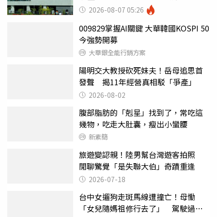
2026-08-07 05:26
009829掌握AI關鍵 大華韓國KOSPI 50
今強勢開募
大華銀全能行銷方案
陽明交大教授砍死妹夫！岳母追思首
發聲 揭11年經營真相駁「爭產」
2026-08-02
腹部脂肪的「剋星」找到了，常吃這
幾物，吃走大肚囊，瘦出小蠻腰
新素簡
旅遊變認親！陸男幫台灣遊客拍照
閒聊驚覺「是失聯大伯」奇蹟重逢
2026-07-18
台中女遛狗走斑馬線遭撞亡！母慟
「女兒隨媽祖修行去了」 駕駛過失