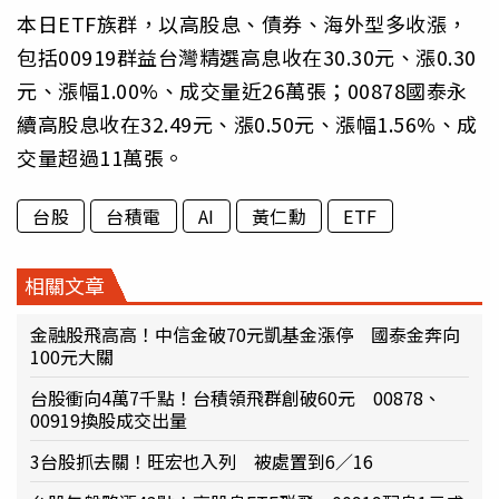
本日ETF族群，以高股息、債券、海外型多收漲，
包括00919群益台灣精選高息收在30.30元、漲0.30
元、漲幅1.00%、成交量近26萬張；00878國泰永
續高股息收在32.49元、漲0.50元、漲幅1.56%、成
交量超過11萬張。
台股
台積電
AI
黃仁勳
ETF
相關文章
金融股飛高高！中信金破70元凱基金漲停 國泰金奔向
100元大關
台股衝向4萬7千點！台積領飛群創破60元 00878、
00919換股成交出量
3台股抓去關！旺宏也入列 被處置到6／16