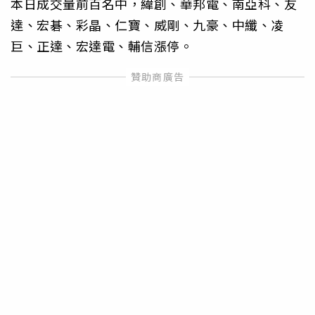
本日成交量前百名中，緯創、華邦電、南亞科、友
達、宏碁、彩晶、仁寶、威剛、九豪、中纖、凌
巨、正達、宏達電、輔信漲停。