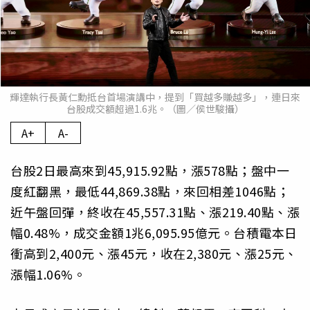
輝達執行長黃仁勳抵台首場演講中，提到「買越多賺越多」，連日來
台股成交額超過1.6兆。（圖／侯世駿攝）
A+
A-
台股2日最高來到45,915.92點，漲578點；盤中一
度紅翻黑，最低44,869.38點，來回相差1046點；
近午盤回彈，終收在45,557.31點、漲219.40點、漲
幅0.48%，成交金額1兆6,095.95億元。台積電本日
衝高到2,400元、漲45元，收在2,380元、漲25元、
漲幅1.06%。