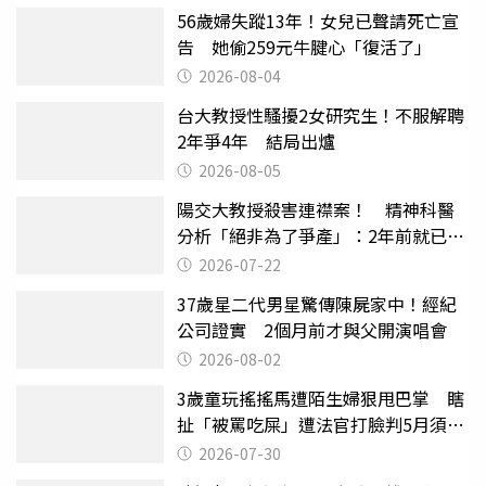
56歲婦失蹤13年！女兒已聲請死亡宣
告 她偷259元牛腱心「復活了」
2026-08-04
台大教授性騷擾2女研究生！不服解聘
2年爭4年 結局出爐
2026-08-05
陽交大教授殺害連襟案！ 精神科醫
分析「絕非為了爭產」：2年前就已言
行詭異
2026-07-22
37歲星二代男星驚傳陳屍家中！經紀
公司證實 2個月前才與父開演唱會
2026-08-02
3歲童玩搖搖馬遭陌生婦狠甩巴掌 瞎
扯「被罵吃屎」遭法官打臉判5月須入
監
2026-07-30