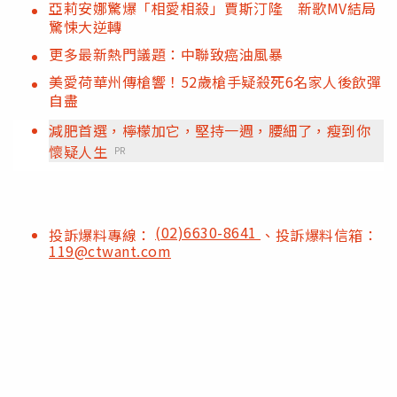
亞莉安娜驚爆「相愛相殺」賈斯汀隆 新歌MV結局
驚悚大逆轉
更多最新熱門議題：中聯致癌油風暴
美愛荷華州傳槍響！52歲槍手疑殺死6名家人後飲彈
自盡
減肥首選，檸檬加它，堅持一週，腰細了，瘦到你
懷疑人生
PR
(02)6630-8641
投訴爆料專線：
、投訴爆料信箱：
119@ctwant.com