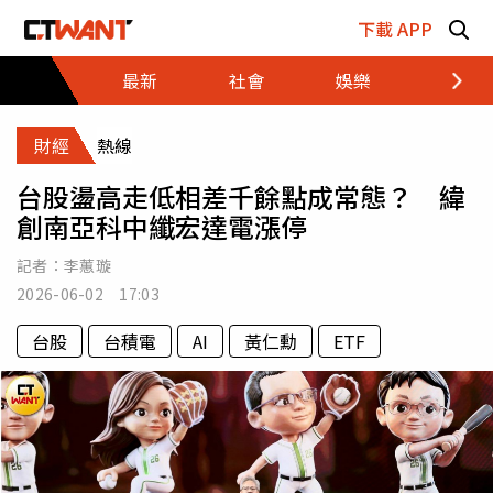
跳至主要內容區塊
下載 APP
最新
社會
娛樂
財經
財經
熱線
台股盪高走低相差千餘點成常態？ 緯
創南亞科中纖宏達電漲停
記者：
李蕙璇
2026-06-02 17:03
台股
台積電
AI
黃仁勳
ETF