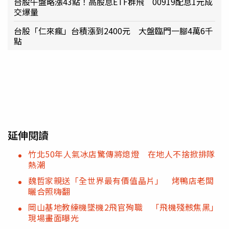
台股午盤略漲43點！高股息ETF群飛 00919配息1元成
交爆量
台股「仁來瘋」台積漲到2400元 大盤臨門一腳4萬6千
點
延伸閱讀
竹北50年人氣冰店驚傳將熄燈 在地人不捨掀排隊
熱潮
魏哲家親送「全世界最有價值晶片」 烤鴨店老闆
曬合照嗨翻
岡山基地教練機墜機2飛官殉職 「飛機殘骸焦黑」
現場畫面曝光