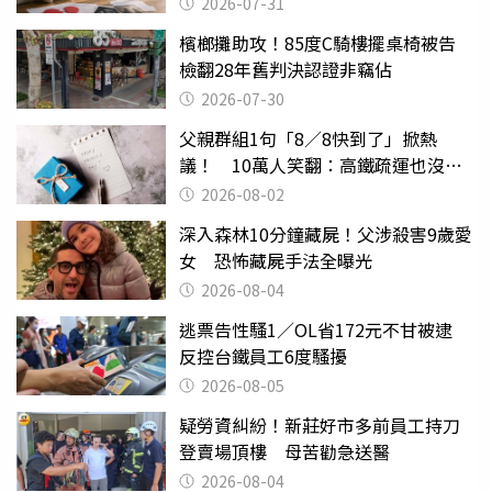
2026-07-31
檳榔攤助攻！85度C騎樓擺桌椅被告
檢翻28年舊判決認證非竊佔
2026-07-30
父親群組1句「8／8快到了」掀熱
議！ 10萬人笑翻：高鐵疏運也沒列
父親節
2026-08-02
深入森林10分鐘藏屍！父涉殺害9歲愛
女 恐怖藏屍手法全曝光
2026-08-04
逃票告性騷1／OL省172元不甘被逮
反控台鐵員工6度騷擾
2026-08-05
疑勞資糾紛！新莊好市多前員工持刀
登賣場頂樓 母苦勸急送醫
2026-08-04