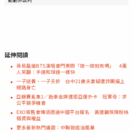
動劃界談判
延伸閱讀
孫易磊搶BTS演唱會門票問「按一按就有嗎」 4萬
人笑翻：手速和球速一樣快
一子送養、一子夭折 台中21歲夫妻疑遭詐團逼上
絕路身亡
亞錦賽亂象1／跆拳金牌遭拒亞運外卡 冠軍母：求
公平競爭機會
EXO簽售會傳須透過中國平台報名 黃捷籲保障粉絲
個資與權益
更多最新熱門議題：中聯致癌油風暴