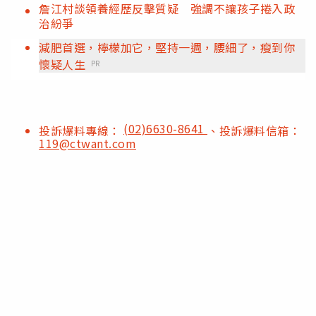
詹江村談領養經歷反擊質疑 強調不讓孩子捲入政
治紛爭
減肥首選，檸檬加它，堅持一週，腰細了，瘦到你
懷疑人生
PR
(02)6630-8641
投訴爆料專線：
、投訴爆料信箱：
119@ctwant.com