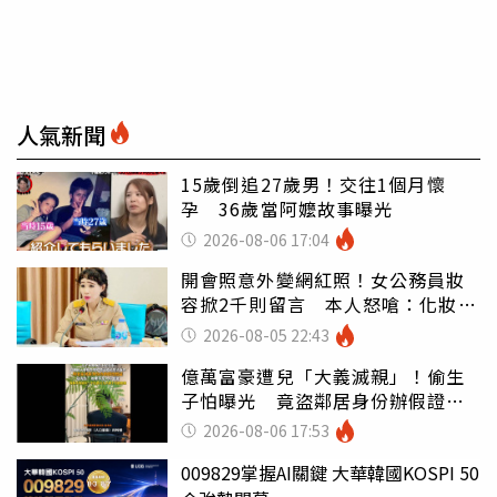
人氣新聞
15歲倒追27歲男！交往1個月懷
孕 36歲當阿嬤故事曝光
2026-08-06 17:04
開會照意外變網紅照！女公務員妝
容掀2千則留言 本人怒嗆：化妝有
錯嗎
2026-08-05 22:43
億萬富豪遭兒「大義滅親」！偷生
子怕曝光 竟盜鄰居身份辦假證落
戶
2026-08-06 17:53
009829掌握AI關鍵 大華韓國KOSPI 50