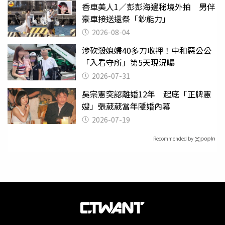
香車美人1／彭彭海邊秘境外拍 男伴
豪車接送還祭「鈔能力」
2026-08-04
涉砍殺媳婦40多刀收押！中和惡公公
「入看守所」第5天現況曝
2026-07-31
吳宗憲突認離婚12年 起底「正牌憲
嫂」張葳葳當年隱婚內幕
2026-07-19
Recommended by