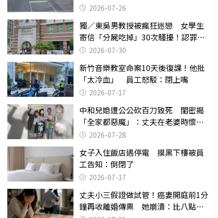
致死判9月
2026-07-26
獨／東吳男教授被瘋狂迷戀 女學生
寄信「分屍吃掉」30次騷擾！認罪免
關
2026-07-30
新竹音樂教室命案10天後復課！他批
「太冷血」 員工怒駁：閉上嘴
2026-07-17
中和兒媳遭公公砍百刀致死 閨密揭
「全家都惡魔」：丈夫在老婆時懷孕
摔東西
2026-07-28
女子入住飯店遇停電 摸黑下樓被員
工告知：倒閉了
2026-07-17
丈夫小三假證做試管！癌妻開庭前1分
鐘再收離婚傳票 她崩潰：比八點檔
還扯