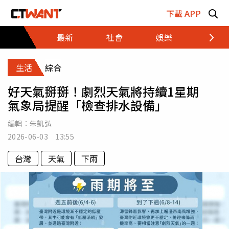
跳至主要內容區塊
下載 APP
最新
社會
娛樂
財經
生活
綜合
好天氣掰掰！劇烈天氣將持續1星期
氣象局提醒「檢查排水設備」
編輯：
朱凱弘
2026-06-03 13:55
台灣
天氣
下雨