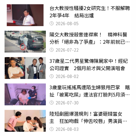
台大教授性騷擾2女研究生！不服解聘
2年爭4年 結局出爐
2026-08-05
陽交大教授殺害連襟案！ 精神科醫
分析「絕非為了爭產」：2年前就已言
行詭異
2026-07-22
37歲星二代男星驚傳陳屍家中！經紀
公司證實 2個月前才與父開演唱會
2026-08-02
3歲童玩搖搖馬遭陌生婦狠甩巴掌 瞎
扯「被罵吃屎」遭法官打臉判5月須入
監
2026-07-30
陸短劇圈爆潛規則！富婆砸錢當女
主 狂加吻戲「伸舌咬唇」男演員崩
潰
2026-08-03