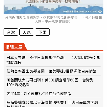
台灣近期天氣晴朗炎熱，這樣的好天氣即將變天。（圖／翻攝報
天氣 - 中央氣象署臉書）
台灣
天氣
下雨
相關文章
日本人票選「不住日本最想住台灣」 4大誘因曝光：想
放颱風假
任內首率團出訪邦交國 蕭美琴提3目標深化台帛情誼
川普關稅大刀再出鞘！美301調查瞄準60國 台灣列
10％課稅名單
等了4年！CLC宣布7／19在台合體開唱
陸海警編隊台灣以東海域執法巡查！回應日菲單方面啟