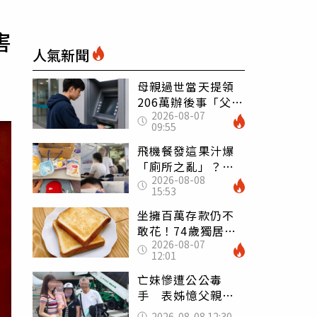
害
人氣新聞
母親過世當天提領
206萬辦後事「父子
2026-08-07
遭判刑」 律師：
09:55
搶錢先下手是罪
飛機餐發這果汁爆
「廁所之亂」？乘
2026-08-08
客崩潰：差點丟大
15:53
臉 醫揭3類人別亂
喝
坐擁百萬存款仍不
敢花！74歲獨居翁
2026-08-07
「1餐只吃1片吐
12:01
司」 半年後暴瘦
嚇壞女兒
亡妹慘遭公公毒
手 表姊憶父親節
前夕：小舅舅仍到
2026-08-08 12:30