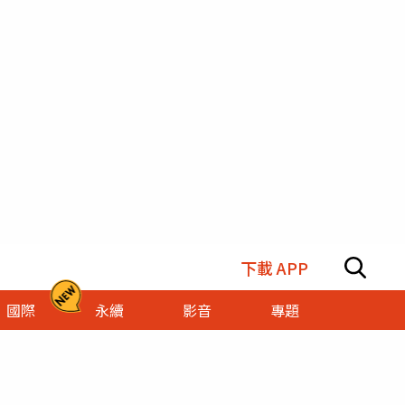
下載 APP
國際
永續
影音
專題