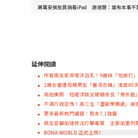
蔣萬安挨批質詢看iPad 游淑慧：誰有本事不
延伸閱讀
作客朋友家弄壞沐浴乳！9歲妹「怕挨打」
2歲女童遭母親男友「塞洗衣機」凌虐80
為拍美照 短裙洋裝女硬騎奈良「骨折鹿
不滿行政怠惰！高三生「蛋砸學務處」挨
更多最新熱門議題：熊本7.1強震
侯友宜籲加速修法打擊毒駕 主張加重刑
RONA WORLD 正式上市!