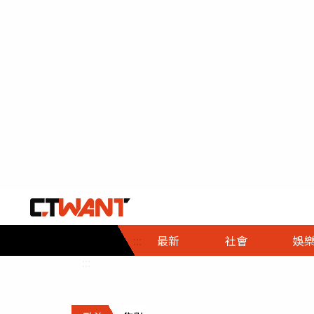
社會首頁
娛樂首頁
財經首頁
政
:::
最新
社會
娛
時事
即時
熱線
:::
直擊
大條
人物
調查
專題
３Ｃ