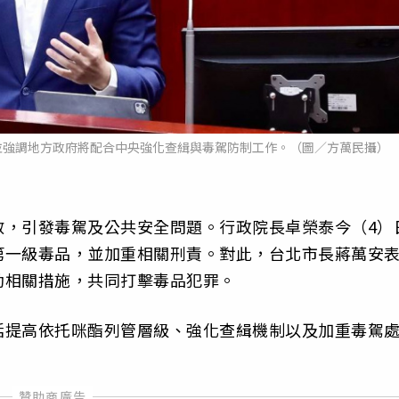
並強調地方政府將配合中央強化查緝與毒駕防制工作。（圖／方萬民攝）
散，引發毒駕及公共安全問題。行政院長卓榮泰今（4）
第一級毒品，並加重相關刑責。對此，台北市長蔣萬安
動相關措施，共同打擊毒品犯罪。
括提高依托咪酯列管層級、強化查緝機制以及加重毒駕
。