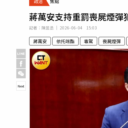
政治
焦點
人物
汽車
蔣萬安支持重罰喪屍煙彈
專欄
房產新勢力
記者：
陳昱丞
2026-06-04 15:03
蔣萬安
依托咪酯
毒駕
喪屍煙彈
Next