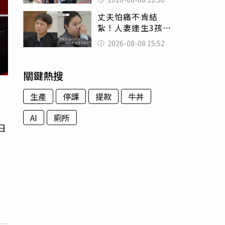
殯儀館陪她說話
丈夫怕痛不肯結
紮！人妻連生3孩
控遭家暴淚喊：真
2026-08-08 15:52
的好累
關鍵熱搜
生產
停課
提款
牛丼
AI
廁所
日
表
處