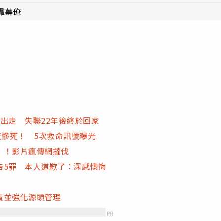
靠幕僚
出走 失聯22年後終於回家
天慘死！ 5次救命訊號曝光
」！影片瘋傳網撻伐
告5罪 本人道歉了：深感懊悔
責並強化源頭管理
PR