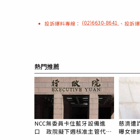
(02)6630-8641
投訴爆料專線：
、投訴
熱門推薦
NCC無委員卡住藍牙設備進
慈濟遭詐
口 政院擬下週核准主管代決
曝女律
行