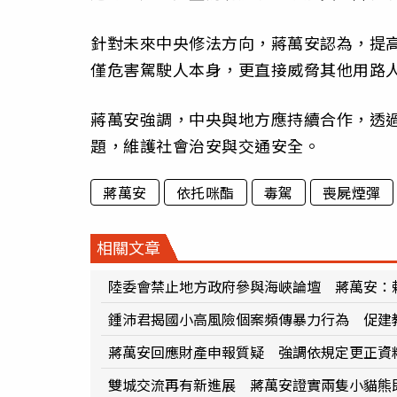
針對未來中央修法方向，蔣萬安認為，提
僅危害駕駛人本身，更直接威脅其他用路
蔣萬安強調，中央與地方應持續合作，透
題，維護社會治安與交通安全。
蔣萬安
依托咪酯
毒駕
喪屍煙彈
相關文章
陸委會禁止地方政府參與海峽論壇 蔣萬安：
鍾沛君揭國小高風險個案頻傳暴力行為 促建
蔣萬安回應財產申報質疑 強調依規定更正資
雙城交流再有新進展 蔣萬安證實兩隻小貓熊