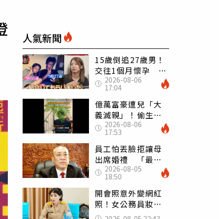
澄
人氣新聞
15歲倒追27歲男！
交往1個月懷孕 36
2026-08-06
歲當阿嬤故事曝光
17:04
億萬富豪遭兒「大
義滅親」！偷生子
2026-08-06
怕曝光 竟盜鄰居
17:53
身份辦假證落戶
員工怕丟臉拒讓母
出席婚禮 「最愛
2026-08-05
發錢老闆」震怒開
18:50
除：我看不起你
開會照意外變網紅
照！女公務員妝容
掀2千則留言 本人
2026-08-05 22:43