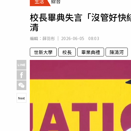
生活
綜合
人物
汽車
校長畢典失言「沒管好快
專欄
清
房產新勢力
編輯：
薛羽彤
2026-06-05 08:03
世新大學
校長
畢業典禮
陳清河
Next