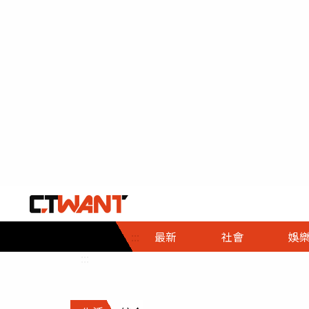
社會首頁
娛樂首頁
財經首頁
政
:::
最新
社會
娛
時事
即時
熱線
:::
直擊
大條
人物
調查
專題
３Ｃ