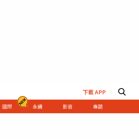
下載 APP
國際
永續
影音
專題