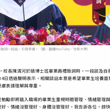
詞一段話，引發爭議。（圖／翻攝YouTube／世新大學）
典禮，校長陳清河於碩博士班畢業典禮致詞時，一段談及自
方4日透過聲明表示，相關談話本意是希望畢業生培養面
疑慮表達理解與尊重。
並勉勵即將踏入職場的畢業生重視時間管理、情緒管理
理好、情緒沒管理好、身體沒管理好，我告訴各位，趕