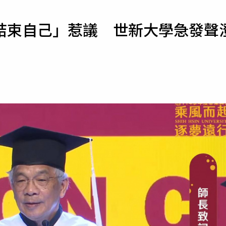
寵物
結束自己」惹議 世新大學急發聲
運勢
運動
梅酒