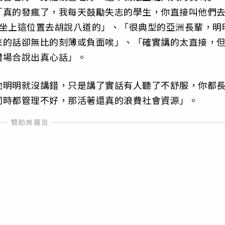
「真的發瘋了，我每天鼓勵失志的學生，你直接叫他們
麼坐上這位置去胡說八道的」、「很典型的亞洲長輩，明
來的話卻無比的刻薄或負面唉」、「確實講的太直接，
禮場合說出真心話」。
他明明就沒講錯，只是講了實話有人聽了不舒服，你都
同時都管理不好，那活著還真的浪費社會資源」。