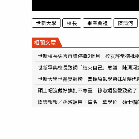
世新大學
校長
畢業典禮
陳清河
相關文章
世新校長失言自請停職2個月 校友許常德批
世新畢典校長致詞「結束自己」惹議 陳清河
世新大學世鑫獎揭榜 曹瑞原勉學弟妹AI時代
碩士帽沒戴好挨批不尊重 孫淑媚發聲致歉了
娛樂報報／孫淑媚用「這名」拿學位 碩士帽