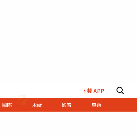
下載 APP
國際
永續
影音
專題