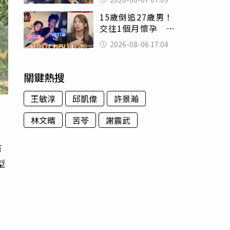
用鮮卑文寫詩？
15歲倒追27歲男！
交往1個月懷孕 36
歲當阿嬤故事曝光
2026-08-06 17:04
關鍵熱搜
王敏淳
邱凱偉
許景瀚
林文晴
苦苓
謝震武
有
型
情