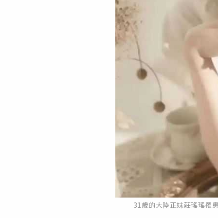
31歲的大陸正妹莊瑤瑤罹