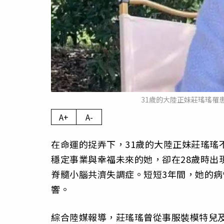
31歲的大陸正妹莊瑤瑤罹
A+
A-
在命運的捉弄下，31歲的大陸正妹莊瑤瑤
穩定事業與幸福未來的她，卻在28歲時出
脊髓小腦共濟失調症。短短3年間，她的
響。
綜合陸媒報導，莊瑤瑤曾從事服裝模特兒