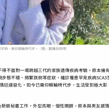
患罕病，需仰賴輪椅代步。（圖／翻攝自微博）
不得不面對一場跨越三代的家族遺傳疾病考驗。原本擁
現步態不穩、頻繁跌倒等症狀，確診罹患罕見疾病SCA3
病情迅速惡化，如今已需仰賴輪椅代步，生活受到極大影
及新娘秘書工作，外型亮眼、個性開朗，原本與男友感