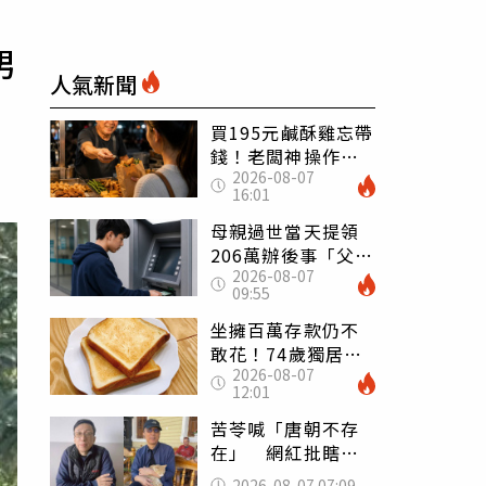
男
人氣新聞
買195元鹹酥雞忘帶
錢！老闆神操作
2026-08-07
「倒找5元」 全網
16:01
看哭：這就是台灣
母親過世當天提領
206萬辦後事「父子
2026-08-07
遭判刑」 律師：
09:55
搶錢先下手是罪
坐擁百萬存款仍不
敢花！74歲獨居翁
2026-08-07
「1餐只吃1片吐
12:01
司」 半年後暴瘦
嚇壞女兒
苦苓喊「唐朝不存
在」 網紅批瞎編
歷史：李白、杜甫
2026-08-07 07:09