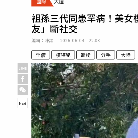
國際
大陸
人物
汽車
祖孫三代同患罕病！美女
專欄
友」斷社交
房產新勢力
編輯：
陳頡
2026-06-04 22:03
罕病
模特兒
輪椅
分手
大陸
Next