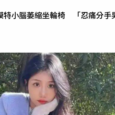
寵物
模特小腦萎縮坐輪椅 「忍痛分手
運勢
運動
梅酒