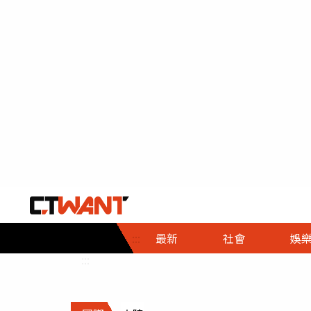
社會首頁
娛樂首頁
財經首頁
政
:::
最新
社會
娛
時事
即時
熱線
:::
直擊
大條
人物
調查
專題
３Ｃ