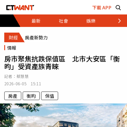
跳至主要內容區塊
下載 APP
最新
社會
娛樂
財經
財經
房產新勢力
情報
房市聚焦抗跌保值區 北市大安區「衡
昀」受資產族青睞
記者：
蔡慧慧
2026-06-05 15:11
房產
衡昀
保值