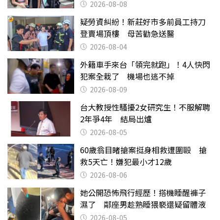
2026-08-08
疑勞資糾紛！新莊好市多前員工持刀
登賣場頂樓 母苦勸急送醫
2026-08-04
外籍車手來台「領完就跑」！4人快閃
犯案全栽了 機場也逃不掉
2026-08-09
台大教授性騷擾2女研究生！不服解聘
2年爭4年 結局出爐
2026-08-05
60歲翁目睹搶案挺身相救遭圍毆 搶
救5天亡！嫌犯最小才12歲
2026-08-06
她公開恐怖飛行經歷！搭機睡醒褲子
濕了 鄰座男趁熟睡猥褻還疑留體液
2026-08-05