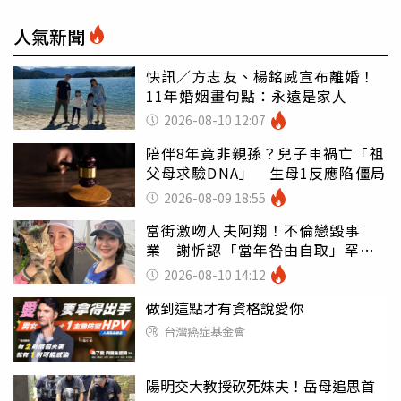
人氣新聞
快訊／方志友、楊銘威宣布離婚！
11年婚姻畫句點：永遠是家人
2026-08-10 12:07
陪伴8年竟非親孫？兒子車禍亡「祖
父母求驗DNA」 生母1反應陷僵局
2026-08-09 18:55
當街激吻人夫阿翔！不倫戀毀事
業 謝忻認「當年咎由自取」罕吐
心聲
2026-08-10 14:12
做到這點才有資格說愛你
台灣癌症基金會
陽明交大教授砍死妹夫！岳母追思首