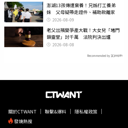
澎湖13孩傳遭棄養！兄姊打工養弟
妹 父母疑帶走證件、補助款離家
2026-08-09
老父出殯變爭產大戰！大女兒「堵門
鎖靈堂」討千萬 法院判決出爐
2026-08-08
Recommended by
關於CTWANT
聯繫&爆料
隱私權政策
發燒熱搜