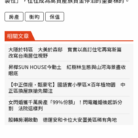
製性」，往往成為高資產族資金停泊的重要標的。
房產
衡昀
保值
相關文章
大隱於特區 大美於森邸 寳實以高訂住宅再寫新篇
改寫台南居住視野
昇樺SUN HOUSE今動土 紅樹林生態與山河海景盡收
眼底
【中正傑座·甄豪宅】國語實小學區✕百年植物園 中
正區換屋族搶先關注
女閃婚獲千萬房產「99％份額」！閃電離婚後起訴分
割 法院這樣判
股轉房潮啟動 德運安和卡位大安蛋黃區稀有角地