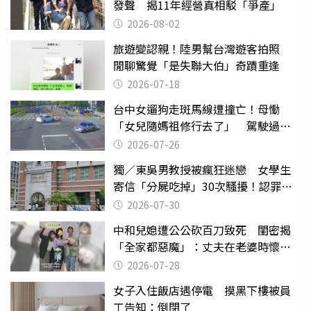
發聲 揭11年經營真相駁「爭產」
2026-08-02
旅遊變認親！陸男幫台灣遊客拍照
閒聊驚覺「是失聯大伯」奇蹟重逢
2026-07-18
台中女遛狗走斑馬線遭撞亡！母慟
「女兒隨媽祖修行去了」 駕駛過失
致死判9月
2026-07-26
獨／東吳男教授被瘋狂迷戀 女學生
寄信「分屍吃掉」30次騷擾！認罪免
關
2026-07-30
中和兒媳遭公公砍百刀致死 閨密揭
「全家都惡魔」：丈夫在老婆時懷孕
摔東西
2026-07-28
女子入住飯店遇停電 摸黑下樓被員
工告知：倒閉了