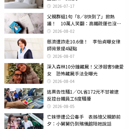
2026-07-17
父親群組1句「8／8快到了」掀熱
議！ 10萬人笑翻：高鐵疏運也沒列
父親節
2026-08-02
慈濟遭詐走10.6億！ 李怡貞曝女律
師背景提4疑點
2026-08-07
深入森林10分鐘藏屍！父涉殺害9歲愛
女 恐怖藏屍手法全曝光
2026-08-04
逃票告性騷1／OL省172元不甘被逮
反控台鐵員工6度騷擾
2026-08-05
亡妹慘遭公公毒手 表姊憶父親節前
夕：小舅舅仍到殯儀館陪她說話