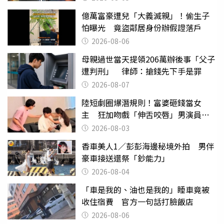
億萬富豪遭兒「大義滅親」！偷生子
怕曝光 竟盜鄰居身份辦假證落戶
2026-08-06
母親過世當天提領206萬辦後事「父子
遭判刑」 律師：搶錢先下手是罪
2026-08-07
陸短劇圈爆潛規則！富婆砸錢當女
主 狂加吻戲「伸舌咬唇」男演員崩
潰
2026-08-03
香車美人1／彭彭海邊秘境外拍 男伴
豪車接送還祭「鈔能力」
2026-08-04
「車是我的、油也是我的」睡車竟被
收住宿費 官方一句話打臉飯店
2026-08-06