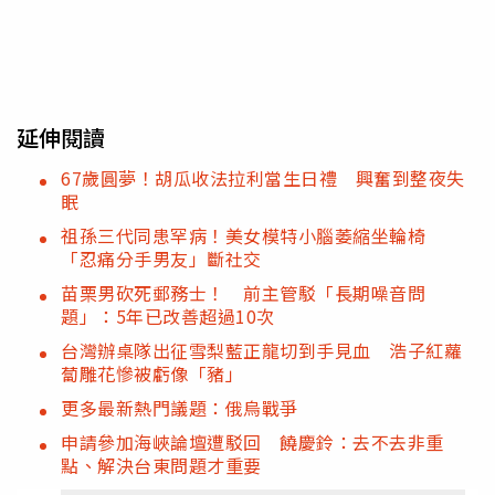
延伸閱讀
67歲圓夢！胡瓜收法拉利當生日禮 興奮到整夜失
眠
祖孫三代同患罕病！美女模特小腦萎縮坐輪椅
「忍痛分手男友」斷社交
苗栗男砍死郵務士！ 前主管駁「長期噪音問
題」：5年已改善超過10次
台灣辦桌隊出征雪梨藍正龍切到手見血 浩子紅蘿
蔔雕花慘被虧像「豬」
更多最新熱門議題：俄烏戰爭
申請參加海峽論壇遭駁回 饒慶鈴：去不去非重
點、解決台東問題才重要