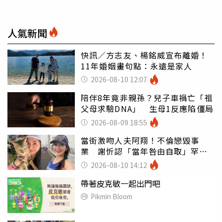
人氣新聞
快訊／方志友、楊銘威宣布離婚！
11年婚姻畫句點：永遠是家人
2026-08-10 12:07
陪伴8年竟非親孫？兒子車禍亡「祖
父母求驗DNA」 生母1反應陷僵局
2026-08-09 18:55
當街激吻人夫阿翔！不倫戀毀事
業 謝忻認「當年咎由自取」罕吐
心聲
2026-08-10 14:12
帶著皮克敏一起出門吧
Pikmin Bloom