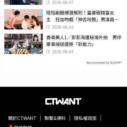
2026-08-07
陸短劇圈爆潛規則！富婆砸錢當女
主 狂加吻戲「伸舌咬唇」男演員崩
潰
2026-08-03
香車美人1／彭彭海邊秘境外拍 男伴
豪車接送還祭「鈔能力」
2026-08-04
Recommended by
關於CTWANT
聯繫&爆料
隱私權政策