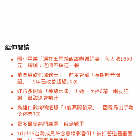
延伸閱讀
國小畢業「選在五星級飯店辦謝師宴」每人收1650
元 網喊：老師不缺這一餐
苗栗男砍死郵務士！ 前主管駁「長期噪音問
題」：5年已改善超過10次
好市多開賣「神級水果」！她一次掃6箱 網友狂
讚：很甜還會噴汁
高雄仁武烤鴨遭爆「3度漏開發票」 國稅局出手勒
令停業7天
更多最新熱門議題：俄烏戰爭
tripleS台灣成員許念慈錄影昏倒！被扛著送醫畫面
曝 公司證實過勞所致