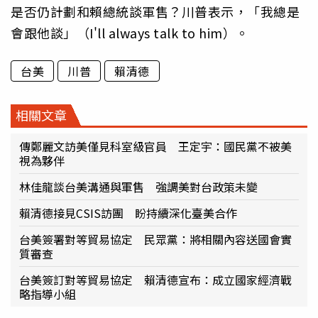
是否仍計劃和賴總統談軍售？川普表示，「我總是
會跟他談」（I'll always talk to him）。
台美
川普
賴清德
相關文章
傳鄭麗文訪美僅見科室級官員 王定宇：國民黨不被美
視為夥伴
林佳龍談台美溝通與軍售 強調美對台政策未變
賴清德接見CSIS訪團 盼持續深化臺美合作
台美簽署對等貿易協定 民眾黨：將相關內容送國會實
質審查
台美簽訂對等貿易協定 賴清德宣布：成立國家經濟戰
略指導小組