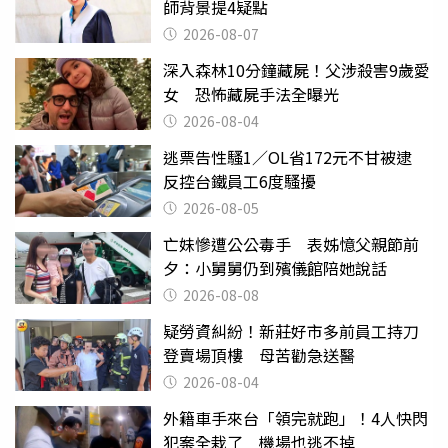
師背景提4疑點
2026-08-07
深入森林10分鐘藏屍！父涉殺害9歲愛
女 恐怖藏屍手法全曝光
2026-08-04
逃票告性騷1／OL省172元不甘被逮
反控台鐵員工6度騷擾
2026-08-05
亡妹慘遭公公毒手 表姊憶父親節前
夕：小舅舅仍到殯儀館陪她說話
2026-08-08
疑勞資糾紛！新莊好市多前員工持刀
登賣場頂樓 母苦勸急送醫
2026-08-04
外籍車手來台「領完就跑」！4人快閃
犯案全栽了 機場也逃不掉