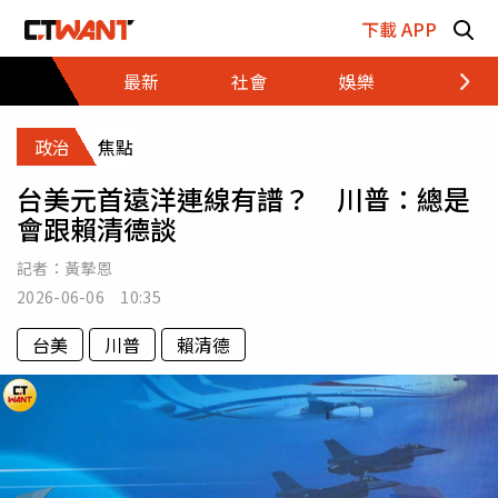
跳至主要內容區塊
下載 APP
最新
社會
娛樂
財經
政治
焦點
台美元首遠洋連線有譜？ 川普：總是
會跟賴清德談
記者：
黃摯恩
2026-06-06 10:35
台美
川普
賴清德