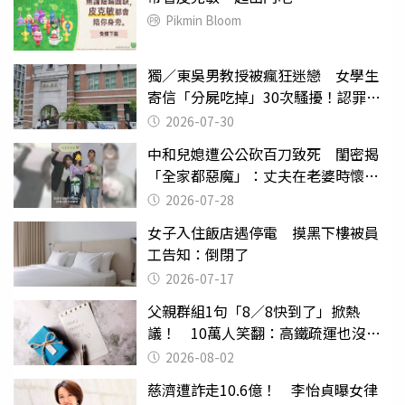
Pikmin Bloom
獨／東吳男教授被瘋狂迷戀 女學生
寄信「分屍吃掉」30次騷擾！認罪免
關
2026-07-30
中和兒媳遭公公砍百刀致死 閨密揭
「全家都惡魔」：丈夫在老婆時懷孕
摔東西
2026-07-28
女子入住飯店遇停電 摸黑下樓被員
工告知：倒閉了
2026-07-17
父親群組1句「8／8快到了」掀熱
議！ 10萬人笑翻：高鐵疏運也沒列
父親節
2026-08-02
慈濟遭詐走10.6億！ 李怡貞曝女律