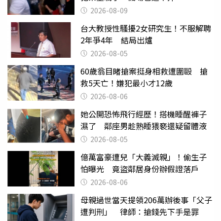
2026-08-09
台大教授性騷擾2女研究生！不服解聘
2年爭4年 結局出爐
2026-08-05
60歲翁目睹搶案挺身相救遭圍毆 搶
救5天亡！嫌犯最小才12歲
2026-08-06
她公開恐怖飛行經歷！搭機睡醒褲子
濕了 鄰座男趁熟睡猥褻還疑留體液
2026-08-05
億萬富豪遭兒「大義滅親」！偷生子
怕曝光 竟盜鄰居身份辦假證落戶
2026-08-06
母親過世當天提領206萬辦後事「父子
遭判刑」 律師：搶錢先下手是罪