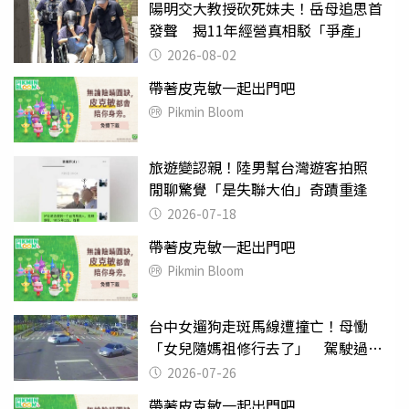
陽明交大教授砍死妹夫！岳母追思首
發聲 揭11年經營真相駁「爭產」
2026-08-02
帶著皮克敏一起出門吧
Pikmin Bloom
旅遊變認親！陸男幫台灣遊客拍照
閒聊驚覺「是失聯大伯」奇蹟重逢
2026-07-18
帶著皮克敏一起出門吧
Pikmin Bloom
台中女遛狗走斑馬線遭撞亡！母慟
「女兒隨媽祖修行去了」 駕駛過失
致死判9月
2026-07-26
帶著皮克敏一起出門吧