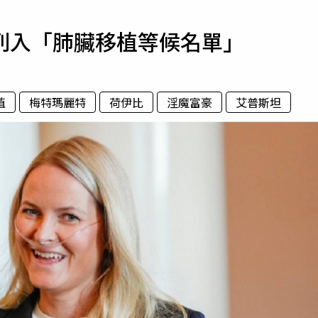
寵物
列入「肺臟移植等候名單」
運勢
運動
梅酒
植
梅特瑪麗特
荷伊比
淫魔富豪
艾普斯坦