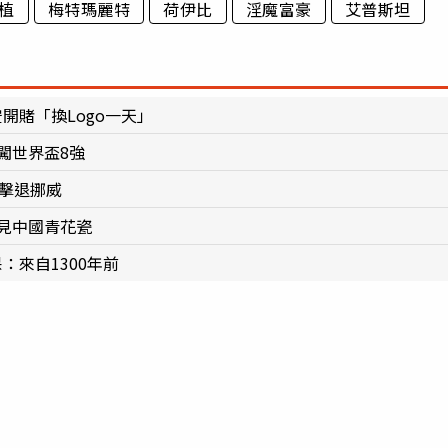
植
梅特瑪麗特
荷伊比
淫魔富豪
艾普斯坦
開賭「換Logo一天」
闖世界盃8強
1擊退挪威
見中國青花瓷
：來自1300年前