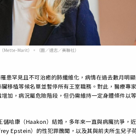
ette-Marit）。（圖／達志／美聯社）
it）因罹患罕見且不可治癒的肺纖維化，病情在過去數月明顯
肺臟移植等候名單並暫停所有王室職務。對此，醫療專
織增加，病況屬危險階段，但仍需維持一定身體條件以
王儲哈康（Haakon）結婚，多年來一直與病魔抗爭，
ey Epstein）的性犯罪醜聞，以及其與前夫所生兒子