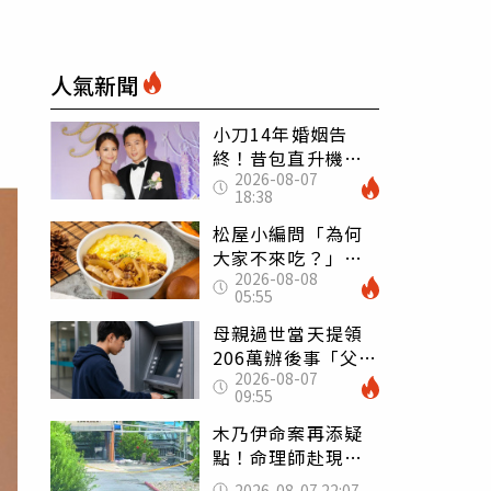
人氣新聞
小刀14年婚姻告
終！昔包直升機求
2026-08-07
婚 豪砸545萬辦婚
18:38
禮還找連戰證婚
松屋小編問「為何
大家不來吃？」
2026-08-08
一票人點出3大問
05:55
題：滿手好牌打到
爛
母親過世當天提領
206萬辦後事「父子
2026-08-07
遭判刑」 律師：
09:55
搶錢先下手是罪
木乃伊命案再添疑
點！命理師赴現場
遇天候驟變 驚
2026-08-07 22:07