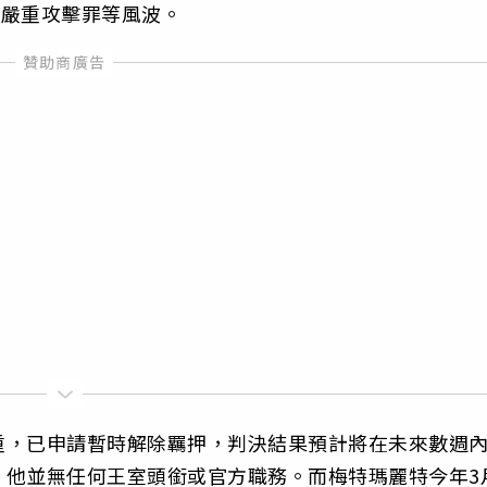
暴罪與嚴重攻擊罪等風波。
重，已申請暫時解除羈押，判決結果預計將在未來數週
，他並無任何王室頭銜或官方職務。而梅特瑪麗特今年3