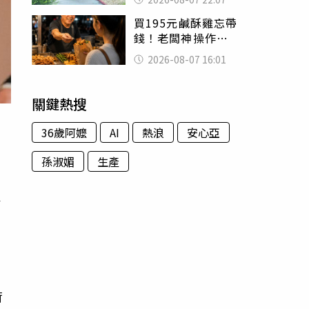
喊：死者還有冤屈
買195元鹹酥雞忘帶
錢！老闆神操作
「倒找5元」 全網
2026-08-07 16:01
看哭：這就是台灣
關鍵熱搜
36歲阿嬤
AI
熱浪
安心亞
孫淑媚
生產
家
等
近
荷