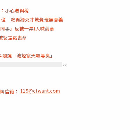
式：小心贈與稅
1億 險孤獨死才驚覺毫無意義
同事」反被一票I人喊羨慕
破裂差點喪命
料悶燒「濃煙竄天飄毒臭」
PR
119@ctwant.com
爆料信箱：