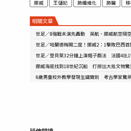
挪威
王儲妃
肺纖維化
肺臟
移
相關文章
世足／8強戰未演先轟動 英航、挪威航空隔空
世足／哈蘭德梅開二度！挪威2：1擊敗巴西首
世足／登貝萊32分鐘上演帽子戲法 法國4比
挪威海底找到18世紀沉船 打撈出大批文物驚
6歲男童校外教學發現生鏽寶劍 考古學家驚呆
延伸閱讀