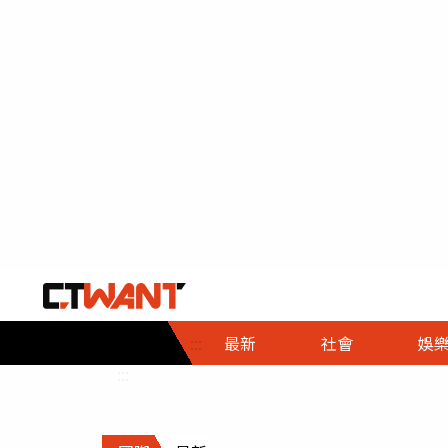
社會首頁
娛樂首頁
財經首頁
政
:::
最新
社會
娛
時事
即時
熱線
:::
直擊
大條
人物
調查
專題
３Ｃ