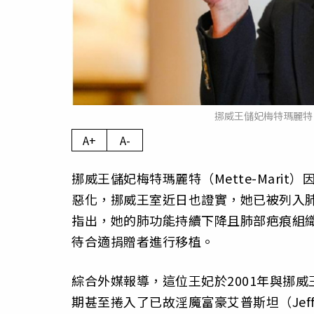
挪威王儲妃梅特瑪麗特（M
A+
A-
挪威王儲妃梅特瑪麗特（Mette-Mar
惡化，挪威王室近日也證實，她已被列入
指出，她的肺功能持續下降且肺部疤痕組
待合適捐贈者進行移植。
綜合外媒報導，這位王妃於2001年與挪威
期甚至捲入了已故淫魔富豪艾普斯坦（Jeffr