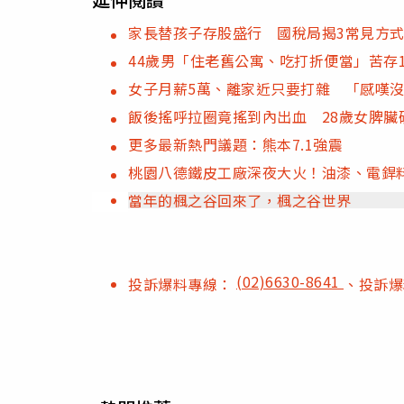
家長替孩子存股盛行 國稅局揭3常見方
44歲男「住老舊公寓、吃打折便當」苦存
女子月薪5萬、離家近只要打雜 「感嘆沒
飯後搖呼拉圈竟搖到內出血 28歲女脾臟
更多最新熱門議題：熊本7.1強震
桃園八德鐵皮工廠深夜大火！油漆、電銲
當年的楓之谷回來了，楓之谷世界
(02)6630-8641
投訴爆料專線：
、投訴