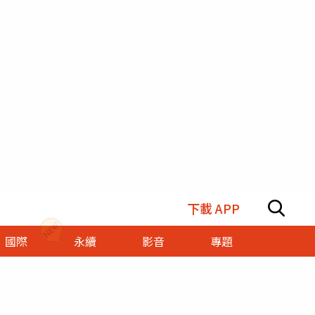
下載 APP
國際
永續
影音
專題