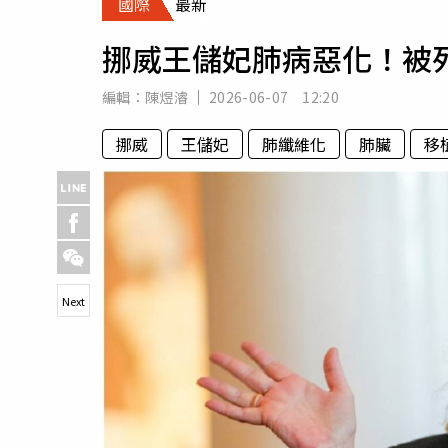
國際
最新
人物
汽車
挪威王儲妃肺病惡化！被
專欄
房產新勢力
編輯：
陳煜濬
2026-06-07 12:20
挪威
王儲妃
肺纖維化
肺臟
移
Next