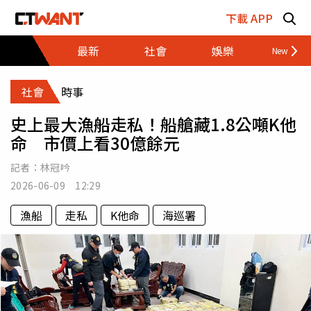
跳至主要內容區塊
下載 APP
最新
社會
娛樂
財經
社會
時事
史上最大漁船走私！船艙藏1.8公噸K他
命 市價上看30億餘元
記者：
林冠吟
2026-06-09 12:29
漁船
走私
K他命
海巡署