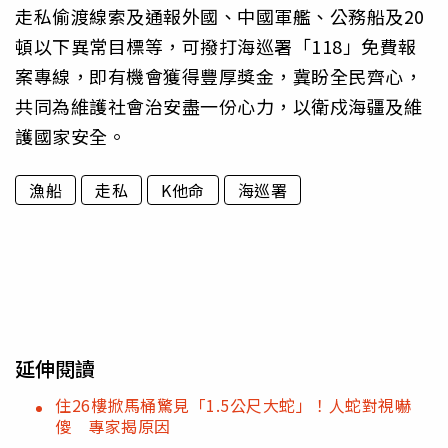
走私偷渡線索及通報外國、中國軍艦、公務船及20
頓以下異常目標等，可撥打海巡署「118」免費報
案專線，即有機會獲得豐厚獎金，冀盼全民齊心，
共同為維護社會治安盡一份心力，以衛戍海疆及維
護國家安全。
漁船
走私
K他命
海巡署
延伸閱讀
住26樓掀馬桶驚見「1.5公尺大蛇」！人蛇對視嚇
傻 專家揭原因