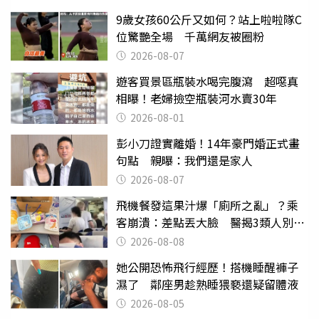
9歲女孩60公斤又如何？站上啦啦隊C
位驚艷全場 千萬網友被圈粉
2026-08-07
遊客買景區瓶裝水喝完腹瀉 超噁真
相曝！老婦撿空瓶裝河水賣30年
2026-08-01
彭小刀證實離婚！14年豪門婚正式畫
句點 親曝：我們還是家人
2026-08-07
飛機餐發這果汁爆「廁所之亂」？乘
客崩潰：差點丟大臉 醫揭3類人別亂
喝
2026-08-08
她公開恐怖飛行經歷！搭機睡醒褲子
濕了 鄰座男趁熟睡猥褻還疑留體液
2026-08-05