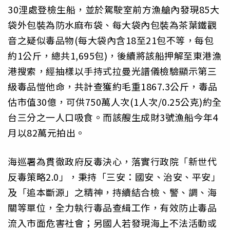
30浬處登檢生船，並於駕駛室前方漁艙內發現85大
袋外包裝為防水麻布袋、每大袋內包裝為茶葉鐵觀
音之疑似毒品物(每大袋內含18至21包不等，每包
約1公斤，總共1,695包)，後續將該船押解至東港漁
港搜索，經抽樣以手持式拉曼光譜儀檢驗顯示第三
級毒品愷他命，共計查獲約毛重1867.3公斤，毒品
估市值30億，可供750萬人次(1人次/0.25公克)約全
台三分之一人口吸食。而該艘生成財3號漁船今年4
月以82萬元拍出。
海巡署為貫徹政府反毒決心，落實行政院「新世代
反毒策略2.0」，秉持「三安：國安、治安、平安」
及「追本斷源」之精神，持續結合檢、警、調、海
關等單位，全力執行毒品查緝工作，有效防止毒品
流入市面危害社會；另國人若發現海上不法活動或