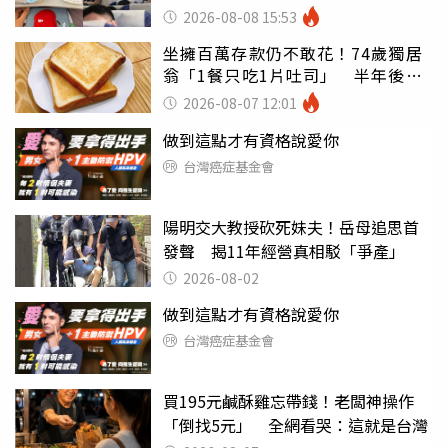
別亂喝
2026-08-08 15:53
坐擁百萬存款仍不敢花！74歲獨居
翁「1餐只吃1片吐司」 半年後暴
瘦嚇壞女兒
2026-08-07 12:01
做到這點才有資格說愛你
台灣癌症基金會
陽明交大教授砍死妹夫！岳母追思首
發聲 揭11年經營真相駁「爭產」
2026-08-02
做到這點才有資格說愛你
台灣癌症基金會
買195元鹹酥雞忘帶錢！老闆神操作
「倒找5元」 全網看哭：這就是台灣