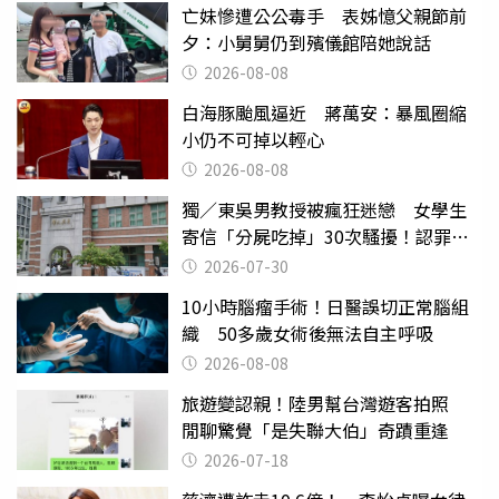
亡妹慘遭公公毒手 表姊憶父親節前
夕：小舅舅仍到殯儀館陪她說話
2026-08-08
白海豚颱風逼近 蔣萬安：暴風圈縮
小仍不可掉以輕心
2026-08-08
獨／東吳男教授被瘋狂迷戀 女學生
寄信「分屍吃掉」30次騷擾！認罪免
關
2026-07-30
10小時腦瘤手術！日醫誤切正常腦組
織 50多歲女術後無法自主呼吸
2026-08-08
旅遊變認親！陸男幫台灣遊客拍照
閒聊驚覺「是失聯大伯」奇蹟重逢
2026-07-18