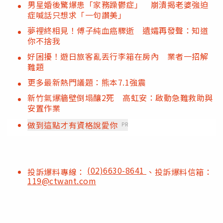
男星婚後驚爆患「家務躁鬱症」 崩潰揭老婆強迫
症喊話只想求「一句讚美」
夢裡終相見！傅子純血癌驟逝 遺孀再發聲：知道
你不捨我
好困擾！遊日旅客亂丟行李箱在房內 業者一招解
難題
更多最新熱門議題：熊本7.1強震
新竹氣爆牆壁倒塌釀2死 高虹安：啟動急難救助與
安置作業
做到這點才有資格說愛你
PR
(02)6630-8641
投訴爆料專線：
、投訴爆料信箱：
119@ctwant.com