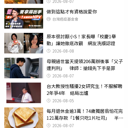
2026-08-07
做到這點才有資格說愛你
台灣癌症基金會
原本很討厭小S！家長曝「校慶1舉
動」讓她徹底改觀 網友洗版認證
2026-08-08
母親過世當天提領206萬辦後事「父子
遭判刑」 律師：搶錢先下手是罪
2026-08-07
台大教授性騷擾2女研究生！不服解聘
2年爭4年 結局出爐
2026-08-05
每月退休金逾3萬！74歲獨居翁怕花完
121萬存款「1餐只吃1片吐司」 半年
後暴瘦嚇壞女兒
2026-08-07