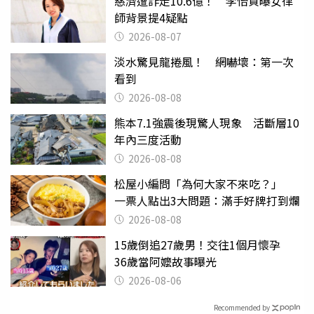
慈濟遭詐走10.6億！ 李怡貞曝女律
師背景提4疑點
2026-08-07
淡水驚見龍捲風！ 網嚇壞：第一次
看到
2026-08-08
熊本7.1強震後現驚人現象 活斷層10
年內三度活動
2026-08-08
松屋小編問「為何大家不來吃？」
一票人點出3大問題：滿手好牌打到爛
2026-08-08
15歲倒追27歲男！交往1個月懷孕
36歲當阿嬤故事曝光
2026-08-06
Recommended by