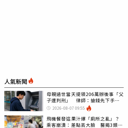
人氣新聞
母親過世當天提領206萬辦後事「父
子遭判刑」 律師：搶錢先下手是
罪
2026-08-07 09:55
飛機餐發這果汁爆「廁所之亂」？
乘客崩潰：差點丟大臉 醫揭3類人