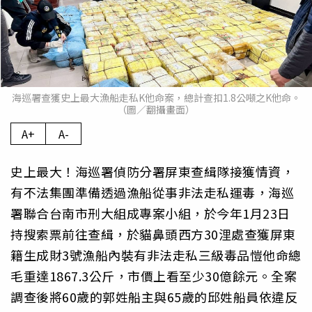
海巡署查獲史上最大漁船走私K他命案，總計查扣1.8公噸之K他命。
（圖／翻攝畫面）
A+
A-
史上最大！海巡署偵防分署屏東查緝隊接獲情資，
有不法集團準備透過漁船從事非法走私運毒，海巡
署聯合台南市刑大組成專案小組，於今年1月23日
持搜索票前往查緝，於貓鼻頭西方30浬處查獲屏東
籍生成財3號漁船內裝有非法走私三級毒品愷他命總
毛重達1867.3公斤，市價上看至少30億餘元。全案
調查後將60歲的郭姓船主與65歲的邱姓船員依違反