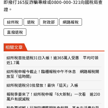
即撥打165反詐騙專線或0800-000-321向國稅局查
證。
綜所稅
退稅
財政部
網路報稅
直撥退稅
相關文章
綜所稅首批退稅31日入帳！逾365萬人受惠 平均可領
近1.7萬
綜所稅申報今截止！臨櫃報稅中午不休息 網路報稅開
放至「這時間」
綜所稅退稅分3批發放！最快「這天」入帳
報稅季要來了！綜所稅申報「6大新制」一次看 逾230
萬戶有感減稅
稅負再減輕！行政院調整明年免稅額 基本生活費升至