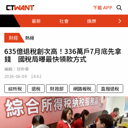
跳至主要內容區塊
下載 APP
最新
社會
娛樂
財經
財經
熱線
635億退稅創次高！336萬戶7月底先拿
錢 國稅局曝最快領款方式
編輯：
甘仲豪
2026-06-09 14:42
綜所稅
退稅
財政部
網路報稅
直撥退稅