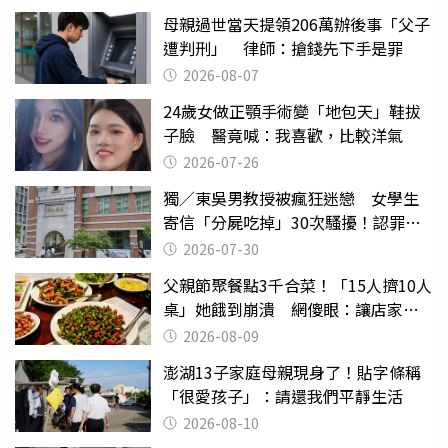
母親過世當天提領206萬辦後事「父子
遭判刑」 律師：搶錢先下手是罪
2026-08-07
24歲女做正顎手術變「地包天」鞋拔
子臉 醫竟喊：我喜歡，比較洋氣
2026-07-26
獨／東吳男教授被瘋狂迷戀 女學生
寄信「分屍吃掉」30次騷擾！認罪免
關
2026-07-30
父親節聚餐點3千合菜！「15人擠10人
桌」她餓到崩潰 網傻眼：讓店家看
笑話
2026-08-09
澎湖13子家庭母親現身了！貼字條稱
「很愛孩子」：請還我們平靜生活
2026-08-10