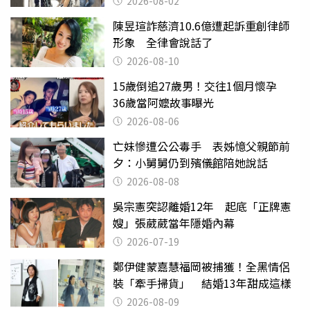
2026-08-02
陳昱瑄詐慈濟10.6億遭起訴重創律師
形象 全律會說話了
2026-08-10
15歲倒追27歲男！交往1個月懷孕
36歲當阿嬤故事曝光
2026-08-06
亡妹慘遭公公毒手 表姊憶父親節前
夕：小舅舅仍到殯儀館陪她說話
2026-08-08
吳宗憲突認離婚12年 起底「正牌憲
嫂」張葳葳當年隱婚內幕
2026-07-19
鄭伊健蒙嘉慧福岡被捕獲！全黑情侶
裝「牽手掃貨」 結婚13年甜成這樣
2026-08-09