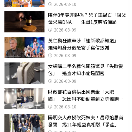
2026-08-10
陪伴8年竟非親孫？兒子車禍亡「祖父
母求驗DNA」 生母1反應陷僵局
2026-08-09
黃仁勳狂讚華莎「連新歌都知道」
她得知身分後急寄手寫信致謝
2026-08-09
女網購二手名牌包開箱驚見「失蹤愛
包」 追查才知小偷是閨密
2026-08-09
財政部花百億拱出國票金「大肥
貓」 恐因叫不動副董到立院備詢惹
議
2026-08-10
陽明交大教授砍死妹夫！岳母追思首
發聲 揭11年經營真相駁「爭產」