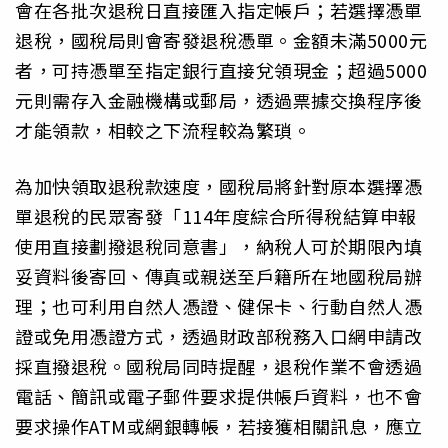
會在各批次退稅日直接匯入指定帳戶；若選擇憑單
退稅，國稅局則會寄發退稅憑單。金額未滿5000元
者，可持憑單至指定銀行直接兌領現金；超過5000
元則需存入金融機構或郵局，透過票據交換程序後
才能領款，相較之下流程較為繁瑣。
為加快領取退稅款速度，國稅局將針對原本選擇憑
單退稅的民眾寄發「114年度綜合所得稅結算申報
使用直接劃撥退稅同意書」，納稅人可於期限內填
妥資料後寄回、傳真或親送至戶籍所在地國稅局辦
理；也可利用自然人憑證、健保卡、行動自然人憑
證或免用憑證方式，透過財政部稅務入口網申請改
採直撥退稅。國稅局同時提醒，退稅作業不會透過
電話、簡訊或電子郵件要求提供帳戶資料，也不會
要求操作ATM或網銀轉帳，若接獲相關訊息，應立