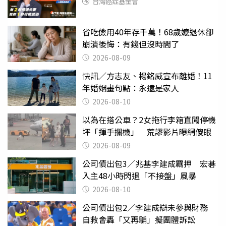
台灣癌症基金會
省吃儉用40年存千萬！68歲嬤退休卻
崩潰後悔：有錢但沒時間了
2026-08-09
快訊／方志友、楊銘威宣布離婚！11
年婚姻畫句點：永遠是家人
2026-08-10
以為在搭公車？2女拖行李箱直闖停機
坪「揮手攔機」 荒謬影片曝網傻眼
2026-08-09
公司債出包3／兆基李建成羈押 宏碁
入主48小時閃退「不接盤」風暴
2026-08-10
公司債出包2／李建成辯未參與財務
自救會轟「又再騙」擬團體訴訟