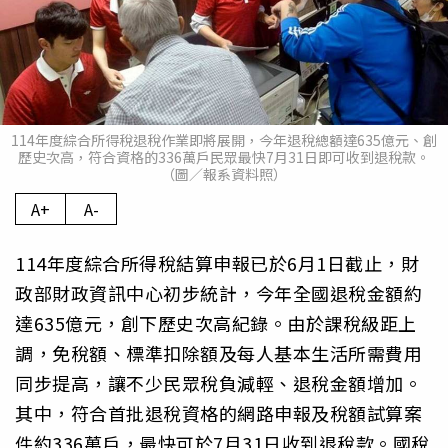
114年度綜合所得稅退稅作業即將展開，今年退稅總額達635億元、創
歷史次高，符合資格的336萬戶民眾最快7月31日即可收到退稅款。
（圖／報系資料照）
A+
A-
114年度綜合所得稅結算申報已於6月1日截止，財
政部財政資訊中心初步統計，今年全國退稅金額約
達635億元，創下歷史次高紀錄。由於課稅級距上
調，免稅額、標準扣除額及每人基本生活所需費用
同步提高，讓不少民眾稅負減輕、退稅金額增加。
其中，符合首批退稅資格的網路申報及稅額試算案
件約336萬戶，最快可於7月31日收到退稅款。國稅