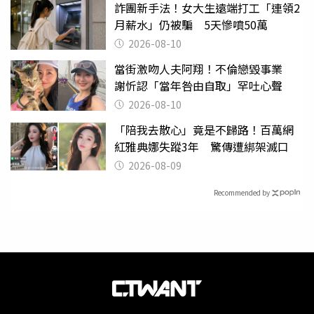
詐團新手法！女大生遠端打工「連領2
月薪水」仍被騙 5天慘噴50萬
2026-08-10
當街激吻人夫阿翔！不倫戀毀事業
謝忻認「當年咎由自取」罕吐心聲
2026-08-10
「陪我去散心」竟是不歸路！百萬網
紅雅典娜失蹤3年 驚傳遭綁架滅口
2026-08-09
Recommended by