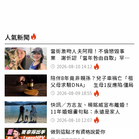
人氣新聞
當街激吻人夫阿翔！不倫戀毀事
業 謝忻認「當年咎由自取」罕吐
心聲
2026-08-10 14:12
陪伴8年竟非親孫？兒子車禍亡「祖
父母求驗DNA」 生母1反應陷僵局
2026-08-09 18:55
快訊／方志友、楊銘威宣布離婚！
11年婚姻畫句點：永遠是家人
2026-08-10 12:07
做到這點才有資格說愛你