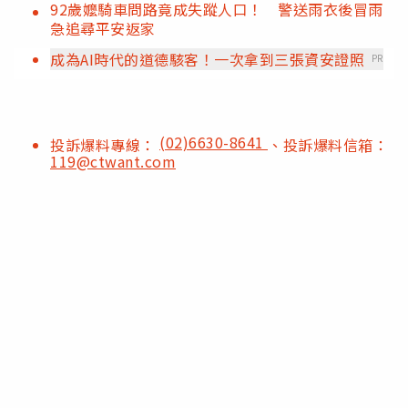
92歲嬤騎車問路竟成失蹤人口！ 警送雨衣後冒雨
急追尋平安返家
成為AI時代的道德駭客！一次拿到三張資安證照
PR
(02)6630-8641
投訴爆料專線：
、投訴爆料信箱：
119@ctwant.com