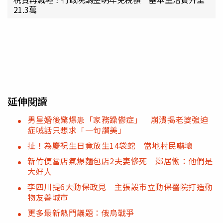
21.3萬
延伸閱讀
男星婚後驚爆患「家務躁鬱症」 崩潰揭老婆強迫
症喊話只想求「一句讚美」
扯！為慶祝生日竟放生14袋蛇 當地村民嚇壞
新竹便當店氣爆麵包店2夫妻慘死 鄰居慟：他們是
大好人
李四川提6大動保政見 主張設市立動保醫院打造動
物友善城市
更多最新熱門議題：俄烏戰爭