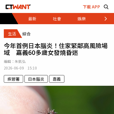
跳至主要內容區塊
下載 APP
最新
社會
娛樂
財經
生活
綜合
今年首例日本腦炎！住家緊鄰高風險場
域 嘉義60多歲女發燒昏迷
編輯：
朱凱弘
2026-06-09 15:10
疾管署
日本腦炎
嘉義