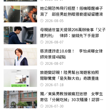
她公開恐怖飛行經歷！搭機睡醒褲子
濕了 鄰座男趁熟睡猥褻還疑留體液
2026-08-05
母親過世當天提領206萬辦後事「父子
遭判刑」 律師：搶錢先下手是罪
2026-08-07
慈濟遭詐走10.6億！ 李怡貞曝女律
師背景提4疑點
2026-08-07
旅遊變認親！陸男幫台灣遊客拍照
閒聊驚覺「是失聯大伯」奇蹟重逢
2026-07-18
獨／東吳男教授被瘋狂迷戀 女學生
寄信「分屍吃掉」30次騷擾！認罪免
關
2026-07-30