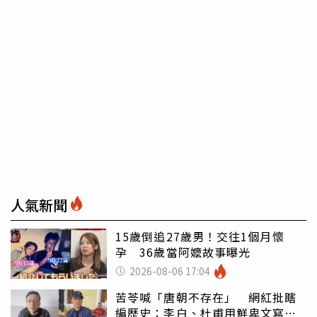
人氣新聞
15歲倒追27歲男！交往1個月懷
孕 36歲當阿嬤故事曝光
2026-08-06 17:04
苦苓喊「唐朝不存在」 網紅批瞎
編歷史：李白、杜甫用鮮卑文寫