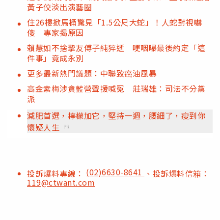
黃子佼淡出演藝圈
住26樓掀馬桶驚見「1.5公尺大蛇」！人蛇對視嚇
傻 專家揭原因
賴慧如不捨摯友傅子純猝逝 哽咽曝最後約定「這
件事」竟成永別
更多最新熱門議題：中聯致癌油風暴
高金素梅涉貪藍營聲援喊冤 莊瑞雄：司法不分黨
派
減肥首選，檸檬加它，堅持一週，腰細了，瘦到你
懷疑人生
PR
(02)6630-8641
投訴爆料專線：
、投訴爆料信箱：
119@ctwant.com