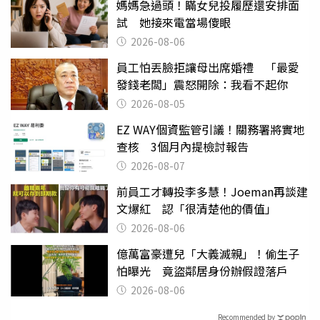
媽媽急過頭！瞞女兒投履歷還安排面
試 她接來電當場傻眼
2026-08-06
員工怕丟臉拒讓母出席婚禮 「最愛
發錢老闆」震怒開除：我看不起你
2026-08-05
EZ WAY個資監管引議！關務署將實地
查核 3個月內提檢討報告
2026-08-07
前員工才轉投李多慧！Joeman再談建
文爆紅 認「很清楚他的價值」
2026-08-06
億萬富豪遭兒「大義滅親」！偷生子
怕曝光 竟盜鄰居身份辦假證落戶
2026-08-06
Recommended by