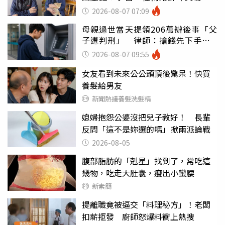
詩？
2026-08-07 07:09
母親過世當天提領206萬辦後事「父
子遭判刑」 律師：搶錢先下手是
罪
2026-08-07 09:55
女友看到未來公公頭頂後驚呆！快買
養髮給男友
新聞熱議養髮洗髮精
媳婦抱怨公婆沒把兒子教好！ 長輩
反問「這不是妳選的嗎」掀兩派論戰
2026-08-05
腹部脂肪的「剋星」找到了，常吃這
幾物，吃走大肚囊，瘦出小蠻腰
新素簡
提離職竟被逼交「料理秘方」！老闆
扣薪拒發 廚師怒爆料衝上熱搜