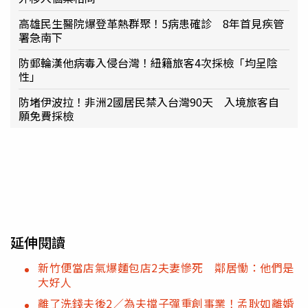
高雄民生醫院爆登革熱群聚！5病患確診 8年首見疾管
署急南下
防郵輪漢他病毒入侵台灣！紐籍旅客4次採檢「均呈陰
性」
防堵伊波拉！非洲2國居民禁入台灣90天 入境旅客自
願免費採檢
延伸閱讀
新竹便當店氣爆麵包店2夫妻慘死 鄰居慟：他們是
大好人
離了洗錢夫後2／為夫擋子彈重創事業！孟耿如離婚