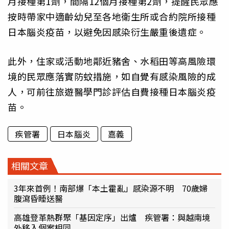
月接種第1劑，間隔12個月接種第2劑，提醒民眾應
按時帶家中適齡幼兒至各地衛生所或合約院所接種
日本腦炎疫苗，以避免因感染衍生嚴重後遺症。
此外，住家或活動地鄰近豬舍、水稻田等高風險環
境的民眾應落實防蚊措施，如自覺有感染風險的成
人，可前往旅遊醫學門診評估自費接種日本腦炎疫
苗。
疾管署
日本腦炎
嘉義
相關文章
3年來首例！南部爆「本土霍亂」感染源不明 70歲婦
腹瀉昏睡送醫
高雄登革熱群聚「基因定序」出爐 疾管署：與越南境
外移入個案相同