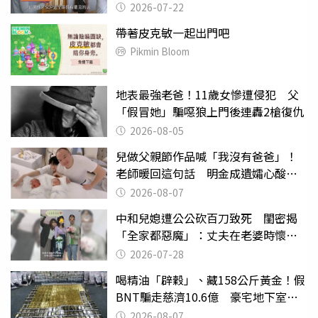
2026-07-22
帶著皮克敏一起出門吧
Pikmin Bloom
地表最強老爸！11歲女慘遭侵犯 父
「假冒她」騙噁狼上門後連轟2槍復仇
2026-08-05
兒做父親節作品喊「我沒有爸爸」！
老師暖回這句話 明金成遺孀心酸惹
淚
2026-08-07
中和兒媳遭公公砍百刀致死 閨密揭
「全家都惡魔」：丈夫在老婆時懷孕
摔東西
2026-07-28
喝精油「辟穀」、藏158公斤黃金！假
BNT騙走慈濟10.6億 豪宅地下室竟
挖出乾鮑金庫
2026-08-07