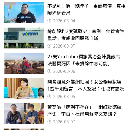
不是AI！他「沒脖子」畫面瘋傳 真相
曝光網看呆
2026-08-04
緯創股利2度延發史上首例 金管會說
重話：考慮收回股務自辦
2026-08-07
27歲YouTuber獨旅喬治亞陳屍飯店
法醫揭死因「未排除中毒可能」
2026-08-06
開會照意外變網紅照！女公務員妝容
掀2千則留言 本人怒嗆：化妝有錯嗎
2026-08-05
苦苓喊「唐朝不存在」 網紅批瞎編
歷史：李白、杜甫用鮮卑文寫詩？
2026-08-07