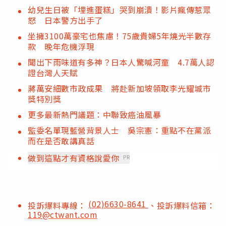
幼兒生日被「埋進蛋糕」哭到崩潰！影片瘋傳惹眾
怒 日本警方出手了
坐擁3100萬豪宅也焦慮！75歲貴婦5年燒光半數存
款 晚年危機浮現
聞出下雨味道有多神？日本人驚喊河童 4.7萬人認
證台灣人天賦
蔣萬安細數市政成果 將赴新加坡領取李光耀城市
獎特別獎
更多最新熱門議題：中聯致癌油風暴
監委名單現藍營背景人士 吳宗憲：重點不在黨派
而在是否敢講真話
做到這點才有資格說愛你
PR
(02)6630-8641
投訴爆料專線：
、投訴爆料信箱：
119@ctwant.com