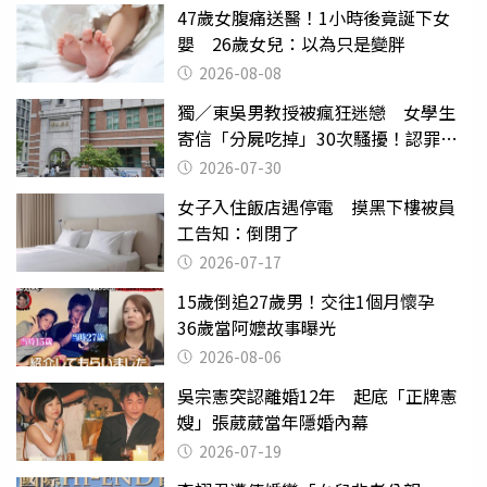
47歲女腹痛送醫！1小時後竟誕下女
嬰 26歲女兒：以為只是變胖
2026-08-08
獨／東吳男教授被瘋狂迷戀 女學生
寄信「分屍吃掉」30次騷擾！認罪免
關
2026-07-30
女子入住飯店遇停電 摸黑下樓被員
工告知：倒閉了
2026-07-17
15歲倒追27歲男！交往1個月懷孕
36歲當阿嬤故事曝光
2026-08-06
吳宗憲突認離婚12年 起底「正牌憲
嫂」張葳葳當年隱婚內幕
2026-07-19