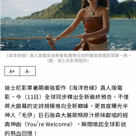
《海洋奇緣》真人版電影由新星凱薩琳拉加阿雅高度還原莫娜一角。
（圖／迪士尼影業提供）
A+
A-
迪士尼影業暑期最強鉅作《海洋奇緣》真人版電
影，今（11日）全球同步釋出全新最終預告，不僅
將大銀幕的史詩規模推向全新巔峰，更首度曝光半
神人「毛伊」巨石強森大展歌喉原汁原味獻唱的經
典神曲〈You're Welcome〉，瞬間喚起全球影迷
的熱血回憶！