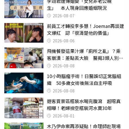
李翊君遭傳婚變「女兒非老公親
生」 本人現身回應婚姻現況
2026-08-07
前員工才轉投李多慧！Joeman再談建
文爆紅 認「很清楚他的價值」
2026-08-06
飛機餐發這果汁爆「廁所之亂」？乘
客崩潰：差點丟大臉 醫揭3類人別亂
喝
2026-08-08
10小時腦瘤手術！日醫誤切正常腦組
織 50多歲女術後無法自主呼吸
2026-08-08
遊客買景區瓶裝水喝完腹瀉 超噁真
相曝！老婦撿空瓶裝河水賣30年
2026-08-01
木乃伊命案再添疑點！命理師赴現場