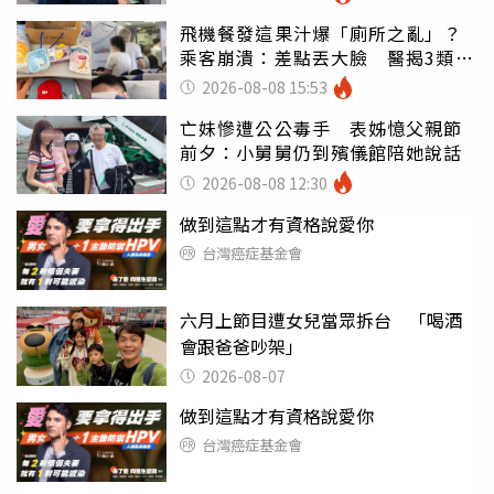
飛機餐發這果汁爆「廁所之亂」？
乘客崩潰：差點丟大臉 醫揭3類人
別亂喝
2026-08-08 15:53
亡妹慘遭公公毒手 表姊憶父親節
前夕：小舅舅仍到殯儀館陪她說話
2026-08-08 12:30
做到這點才有資格說愛你
台灣癌症基金會
六月上節目遭女兒當眾拆台 「喝酒
會跟爸爸吵架」
2026-08-07
做到這點才有資格說愛你
台灣癌症基金會