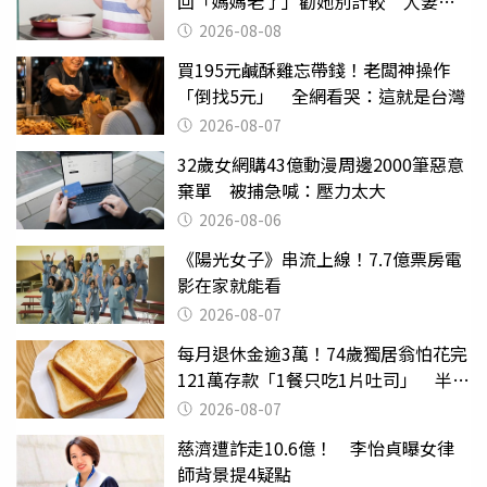
回「媽媽老了」勸她別計較 人妻超
崩潰：我像台傭
2026-08-08
買195元鹹酥雞忘帶錢！老闆神操作
「倒找5元」 全網看哭：這就是台灣
2026-08-07
32歲女網購43億動漫周邊2000筆惡意
棄單 被捕急喊：壓力太大
2026-08-06
《陽光女子》串流上線！7.7億票房電
影在家就能看
2026-08-07
每月退休金逾3萬！74歲獨居翁怕花完
121萬存款「1餐只吃1片吐司」 半年
後暴瘦嚇壞女兒
2026-08-07
慈濟遭詐走10.6億！ 李怡貞曝女律
師背景提4疑點