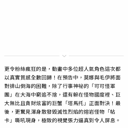
更令粉絲瘋狂的是，動畫中多位超人氣角色這次都
以真實質感全數回歸！在預告中，莫娜與毛伊將面
對排山倒海的困難，除了行事神祕的「可可怪軍
團」在大海中窮追不捨，還有躲在怪物國度裡、巨
大無比且貪財炫富的巨蟹「塔馬托」正面對決！最
後，更驚見渾身散發毀滅性烈焰的熔岩怪物「帖
卡」嘶吼現身，極致的視覺張力逼真到令人屏息。