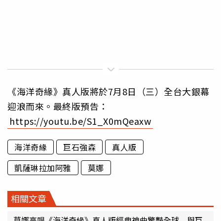
《海洋奇緣》真人版將於7月8日（三）全台大銀幕
迎浪而來。最終版預告：
https://youtu.be/S1_X0mQeaxw
海洋奇緣
巨石強森
真人版
凱薩琳拉加阿雅
莫娜
相關文章
莫娜高唱《海洋奇緣》真人版經典神曲驚豔全球 與巨