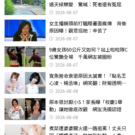
遇天候驟變 驚喊：死者還有冤屈
2026-08-07
女主播鏡頭前打瞌睡畫面瘋傳 背後
原因曝！觀眾挺她：辛苦了
2026-08-07
9歲女孩60公斤又如何？站上啦啦隊C
位驚艷全場 千萬網友被圈粉
2026-08-07
寬魚營收衰退原因太誠實！「點名王
心凌、楊丞琳」網笑翻：財報透明度
滿分
2026-08-08
原本很討厭小S！家長曝「校慶1舉
動」讓她徹底改觀 網友洗版認證
2026-08-08
煮菜遭婆婆關火還一路追罵！丈夫只