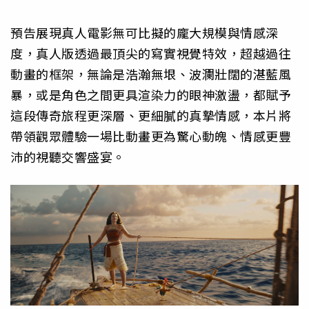
預告展現真人電影無可比擬的龐大規模與情感深
度，真人版透過最頂尖的寫實視覺特效，超越過往
動畫的框架，無論是浩瀚無垠、波瀾壯闊的湛藍風
暴，或是角色之間更具渲染力的眼神激盪，都賦予
這段傳奇旅程更深層、更細膩的真摯情感，本片將
帶領觀眾體驗一場比動畫更為驚心動魄、情感更豐
沛的視聽交響盛宴。