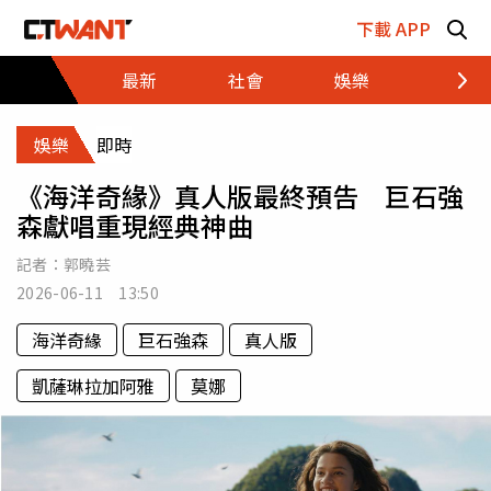
跳至主要內容區塊
下載 APP
最新
社會
娛樂
財經
娛樂
即時
《海洋奇緣》真人版最終預告 巨石強
森獻唱重現經典神曲
記者：
郭曉芸
2026-06-11 13:50
海洋奇緣
巨石強森
真人版
凱薩琳拉加阿雅
莫娜