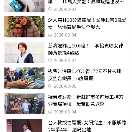
議！ 10萬人笑翻：高鐵疏運也沒列
父親節
2026-08-02
深入森林10分鐘藏屍！父涉殺害9歲愛
女 恐怖藏屍手法全曝光
2026-08-04
慈濟遭詐走10.6億！ 李怡貞曝女律
師背景提4疑點
2026-08-07
逃票告性騷1／OL省172元不甘被逮
反控台鐵員工6度騷擾
2026-08-05
疑勞資糾紛！新莊好市多前員工持刀
登賣場頂樓 母苦勸急送醫
2026-08-04
台大教授性騷擾2女研究生！不服解聘
2年爭4年 結局出爐