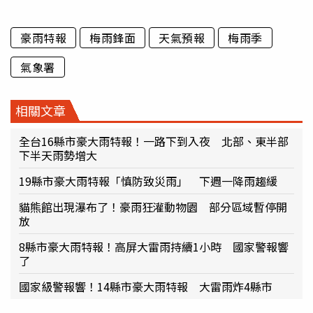
豪雨特報
梅雨鋒面
天氣預報
梅雨季
氣象署
相關文章
全台16縣市豪大雨特報！一路下到入夜 北部、東半部
下半天雨勢增大
19縣市豪大雨特報「慎防致災雨」 下週一降雨趨緩
貓熊館出現瀑布了！豪雨狂灌動物園 部分區域暫停開
放
8縣市豪大雨特報！高屏大雷雨持續1小時 國家警報響
了
國家級警報響！14縣市豪大雨特報 大雷雨炸4縣市