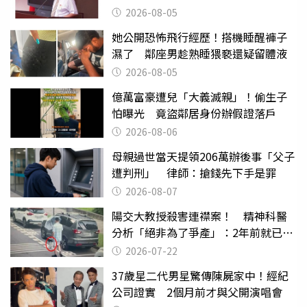
2026-08-05
她公開恐怖飛行經歷！搭機睡醒褲子
濕了 鄰座男趁熟睡猥褻還疑留體液
2026-08-05
億萬富豪遭兒「大義滅親」！偷生子
怕曝光 竟盜鄰居身份辦假證落戶
2026-08-06
母親過世當天提領206萬辦後事「父子
遭判刑」 律師：搶錢先下手是罪
2026-08-07
陽交大教授殺害連襟案！ 精神科醫
分析「絕非為了爭產」：2年前就已言
行詭異
2026-07-22
37歲星二代男星驚傳陳屍家中！經紀
公司證實 2個月前才與父開演唱會