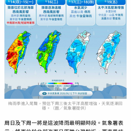
梅雨季進入尾聲，預估下周三後太平洋高壓增強，天氣逐漸回
穩。（圖／氣象署提供）
周日及下周一將是這波降雨最明顯時段。氣象署表