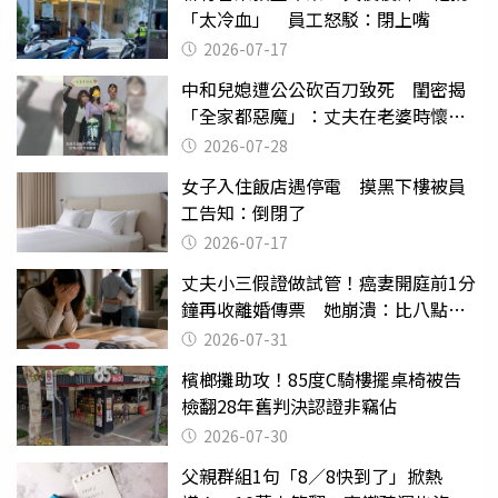
「太冷血」 員工怒駁：閉上嘴
2026-07-17
中和兒媳遭公公砍百刀致死 閨密揭
「全家都惡魔」：丈夫在老婆時懷孕
摔東西
2026-07-28
女子入住飯店遇停電 摸黑下樓被員
工告知：倒閉了
2026-07-17
丈夫小三假證做試管！癌妻開庭前1分
鐘再收離婚傳票 她崩潰：比八點檔
還扯
2026-07-31
檳榔攤助攻！85度C騎樓擺桌椅被告
檢翻28年舊判決認證非竊佔
2026-07-30
父親群組1句「8／8快到了」掀熱