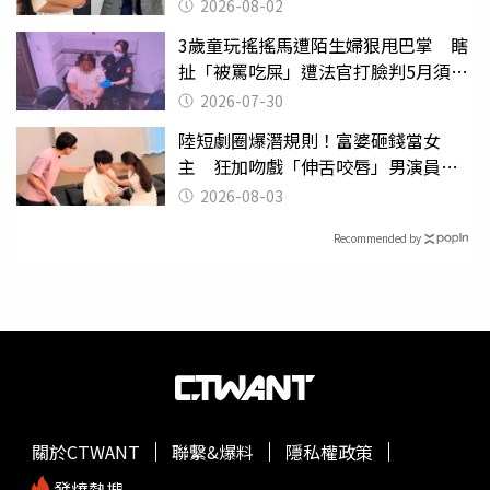
2026-08-02
3歲童玩搖搖馬遭陌生婦狠甩巴掌 瞎
扯「被罵吃屎」遭法官打臉判5月須入
監
2026-07-30
陸短劇圈爆潛規則！富婆砸錢當女
主 狂加吻戲「伸舌咬唇」男演員崩
潰
2026-08-03
Recommended by
關於CTWANT
聯繫&爆料
隱私權政策
發燒熱搜