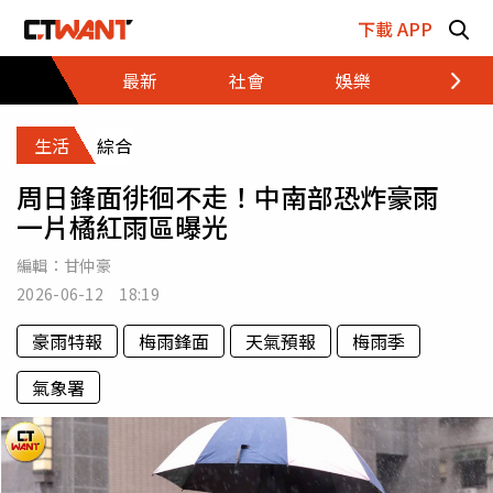
跳至主要內容區塊
下載 APP
最新
社會
娛樂
財經
生活
綜合
周日鋒面徘徊不走！中南部恐炸豪雨
一片橘紅雨區曝光
編輯：
甘仲豪
2026-06-12 18:19
豪雨特報
梅雨鋒面
天氣預報
梅雨季
氣象署