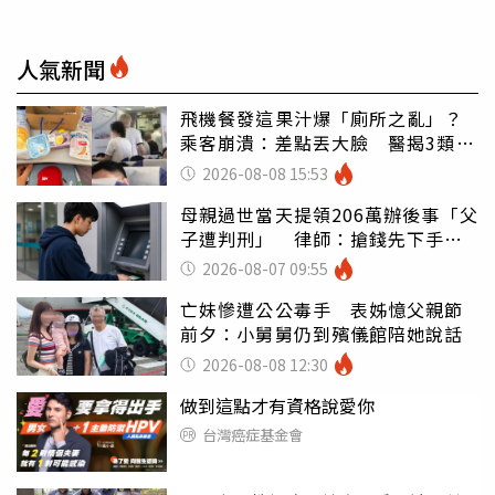
人氣新聞
飛機餐發這果汁爆「廁所之亂」？
乘客崩潰：差點丟大臉 醫揭3類人
別亂喝
2026-08-08 15:53
母親過世當天提領206萬辦後事「父
子遭判刑」 律師：搶錢先下手是
罪
2026-08-07 09:55
亡妹慘遭公公毒手 表姊憶父親節
前夕：小舅舅仍到殯儀館陪她說話
2026-08-08 12:30
做到這點才有資格說愛你
台灣癌症基金會