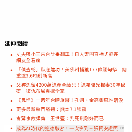
延伸閱讀
丈夫帶小三來台計畫翻車！日人妻開直播式抓姦
網友全看瘋
「偵查蛇」臥底建功！美佛州捕獲177條緬甸蟒 總
重逾3.6噸創新高
父猝逝留4200萬遺產全給兒！遺囑曝光揭妻30年秘
密 復仇布局震撼全家
《鬼怪》十週年合體旅遊！孔劉、金高銀感性落淚
更多最新熱門議題：熊本7.1強震
毒駕事故頻傳 王世堅：判死刑剛好而已
成為AI時代的道德駭客！一次拿到三張資安證照
PR