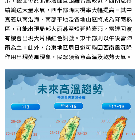
示，鋒面位於北部海面且距離台灣較近，西南風持
續輸送大量水氣，西半部降雨機率大幅提高。其中
嘉義以南沿海、南部平地及各地山區將成為降雨熱
區，可能出現局部大雨甚至短延時豪雨，雷達回波
有機會出現大片橘紅色訊號。東半部則以午後雷陣
雨為主。此外，台東地區周日還可能因西南風沉降
作用出現焚風現象，民眾須留意高溫及乾熱天氣。