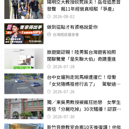
陽明交大教授砍死妹夫！岳母追思首
發聲 揭11年經營真相駁「爭產」
2026-08-02
做到這點才有資格說愛你
台灣癌症基金會
旅遊變認親！陸男幫台灣遊客拍照
閒聊驚覺「是失聯大伯」奇蹟重逢
2026-07-18
台中女遛狗走斑馬線遭撞亡！母慟
「女兒隨媽祖修行去了」 駕駛過失
致死判9月
2026-07-26
獨／東吳男教授被瘋狂迷戀 女學生
寄信「分屍吃掉」30次騷擾！認罪免
關
2026-07-30
新竹音樂教室命案10天後復課！他批