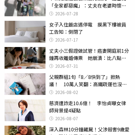
「全家都惡魔」：丈夫在老婆時懷孕
摔東西
2026-07-28
女子入住飯店遇停電 摸黑下樓被員
工告知：倒閉了
2026-07-17
丈夫小三假證做試管！癌妻開庭前1分
鐘再收離婚傳票 她崩潰：比八點檔
還扯
2026-07-31
父親群組1句「8／8快到了」掀熱
議！ 10萬人笑翻：高鐵疏運也沒列
父親節
2026-08-02
慈濟遭詐走10.6億！ 李怡貞曝女律
師背景提4疑點
2026-08-07
深入森林10分鐘藏屍！父涉殺害9歲愛