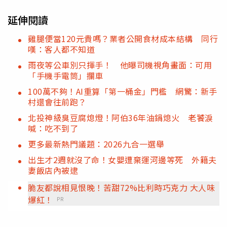
延伸閱讀
雞腿便當120元貴嗎？業者公開食材成本結構 同行
嘆：客人都不知道
雨夜等公車別只揮手！ 他曝司機視角畫面：可用
「手機手電筒」攔車
100萬不夠！AI重算「第一桶金」門檻 網驚：新手
村還會往前跑？
北投神級臭豆腐熄燈！阿伯36年油鍋熄火 老饕淚
喊：吃不到了
更多最新熱門議題：2026九合一選舉
出生才2週就沒了命！女嬰遭棄運河邊等死 外籍夫
妻飯店內被逮
脆友都說相見恨晚！苦甜72%比利時巧克力 大人味
爆紅！
PR