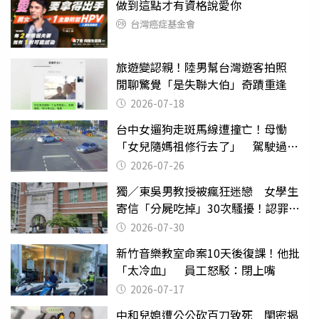
做到這點才有資格說愛你
台灣癌症基金會
旅遊變認親！陸男幫台灣遊客拍照
閒聊驚覺「是失聯大伯」奇蹟重逢
2026-07-18
台中女遛狗走斑馬線遭撞亡！母慟
「女兒隨媽祖修行去了」 駕駛過失
致死判9月
2026-07-26
獨／東吳男教授被瘋狂迷戀 女學生
寄信「分屍吃掉」30次騷擾！認罪免
關
2026-07-30
新竹音樂教室命案10天後復課！他批
「太冷血」 員工怒駁：閉上嘴
2026-07-17
中和兒媳遭公公砍百刀致死 閨密揭