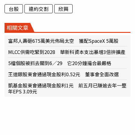
台股
違約交割
欣興
相關文章
富邦人壽砸675萬美元佈局太空 獲配SpaceX 5萬股
MLCC供需吃緊到2028 華新科資本支出暴增3倍拚擴產
5檔個股被抓去關到6／29 它20分鐘撮合最嚴格
王道銀股東會通過現金股利0.52元 董事會全面改選
凱基金股東會通過現金股利1元 前五月已賺逾去年一整
年EPS 3.09元