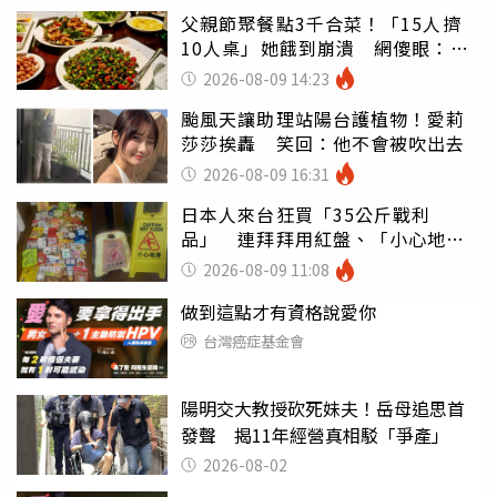
父親節聚餐點3千合菜！「15人擠
10人桌」她餓到崩潰 網傻眼：讓
店家看笑話
2026-08-09 14:23
颱風天讓助理站陽台護植物！愛莉
莎莎挨轟 笑回：他不會被吹出去
2026-08-09 16:31
日本人來台狂買「35公斤戰利
品」 連拜拜用紅盤、「小心地
滑」告示牌也帶回家
2026-08-09 11:08
做到這點才有資格說愛你
台灣癌症基金會
陽明交大教授砍死妹夫！岳母追思首
發聲 揭11年經營真相駁「爭產」
2026-08-02