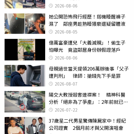
2026-08-06
她公開恐怖飛行經歷！搭機睡醒褲子
濕了 鄰座男趁熟睡猥褻還疑留體液
2026-08-05
億萬富豪遭兒「大義滅親」！偷生子
怕曝光 竟盜鄰居身份辦假證落戶
2026-08-06
母親過世當天提領206萬辦後事「父子
遭判刑」 律師：搶錢先下手是罪
2026-08-07
陽交大教授殺害連襟案！ 精神科醫
分析「絕非為了爭產」：2年前就已言
行詭異
2026-07-22
37歲星二代男星驚傳陳屍家中！經紀
公司證實 2個月前才與父開演唱會