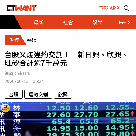
跳至主要內容區塊
下載 APP
最新
社會
娛樂
財經
財經
熱線
台股又爆違約交割！ 新日興、欣興、
旺矽合計逾7千萬元
編輯：
薛羽彤
2026-06-13 05:24
台股
違約交割
欣興