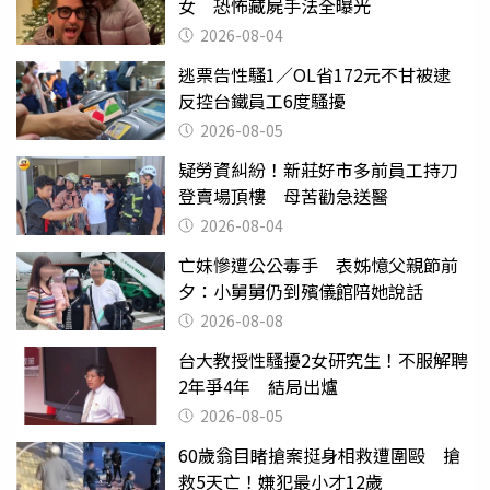
女 恐怖藏屍手法全曝光
2026-08-04
逃票告性騷1／OL省172元不甘被逮
反控台鐵員工6度騷擾
2026-08-05
疑勞資糾紛！新莊好市多前員工持刀
登賣場頂樓 母苦勸急送醫
2026-08-04
亡妹慘遭公公毒手 表姊憶父親節前
夕：小舅舅仍到殯儀館陪她說話
2026-08-08
台大教授性騷擾2女研究生！不服解聘
2年爭4年 結局出爐
2026-08-05
60歲翁目睹搶案挺身相救遭圍毆 搶
救5天亡！嫌犯最小才12歲