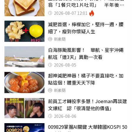
翁「1餐只吃1片吐司」 半年後暴
瘦嚇壞女兒
2026-08-07 12:01
減肥首選，檸檬加它，堅持一週，腰
細了，瘦到你懷疑人生
新素簡
白海豚颱風影響！ 華航、星宇沖繩
航班「連3天」異動一次看
2026-08-05
超神減肥神器！橘子不要直接吃，加
點這個！體重天天下降
新素簡
前員工才轉投李多慧！Joeman再談建
文爆紅 認「很清楚他的價值」
2026-08-06
009829掌握AI關鍵 大華韓國KOSPI 50