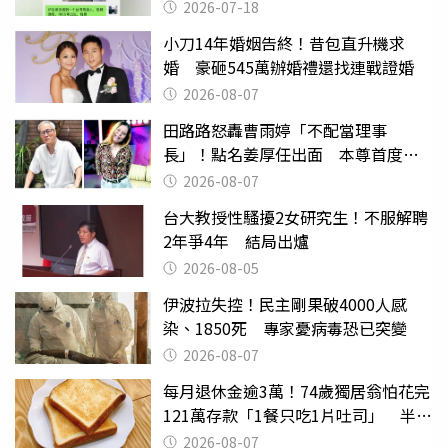
2026-07-18
小刀14年婚姻告終！昔包直升機求
婚 豪砸545萬辦婚禮還找連戰證婚
2026-08-07
田路路怒轟曹雨婷「不配當理事
長」！點名姜厚任出面 本尊首度回
應了
2026-08-07
台大教授性騷擾2女研究生！不服解聘
2年爭4年 結局出爐
2026-08-05
伊波拉失控！民主剛果破4000人感
染、1850死 專家憂病毒恐已突變
2026-08-07
每月退休金逾3萬！74歲獨居翁怕花完
121萬存款「1餐只吃1片吐司」 半年
後暴瘦嚇壞女兒
2026-08-07