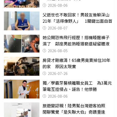
2026-08-06
父逝世也不敢回家！男殺友後躲深山
21年「活得像野人」 1關鍵出面自首
2026-08-07
她公開恐怖飛行經歷！搭機睡醒褲子
濕了 鄰座男趁熟睡猥褻還疑留體液
2026-08-05
房貸才剛繳清！65歲男竟賣掉住30年
的家 原因太現實
2026-07-26
獨／學霸牙醫槓離職女員工 為3萬元
筆電互控侵占、誣告！他慘勝
2026-08-06
旅遊變認親！陸男幫台灣遊客拍照
閒聊驚覺「是失聯大伯」奇蹟重逢