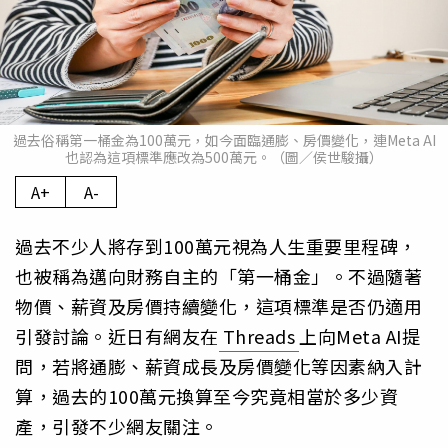
過去俗稱第一桶金為100萬元，如今面臨通膨、房價變化，連Meta AI
也認為這項標準應改為500萬元。（圖／侯世駿攝）
A+
A-
過去不少人將存到100萬元視為人生重要里程碑，
也被稱為邁向財務自主的「第一桶金」。不過隨著
物價、薪資及房價持續變化，這項標準是否仍適用
引發討論。近日有網友在
Threads
上向Meta AI提
問，若將通膨、薪資成長及房價變化等因素納入計
算，過去的100萬元換算至今究竟相當於多少資
產，引發不少網友關注。