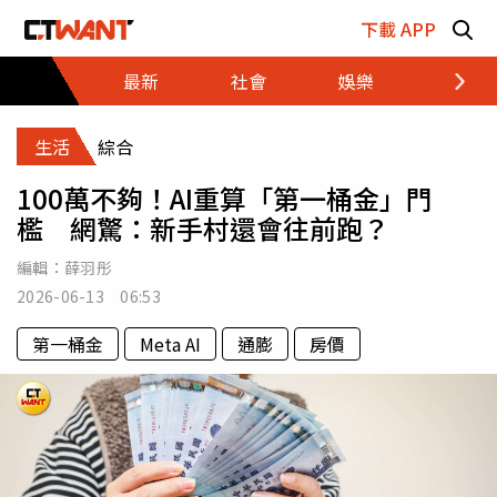
跳至主要內容區塊
下載 APP
最新
社會
娛樂
財經
生活
綜合
100萬不夠！AI重算「第一桶金」門
檻 網驚：新手村還會往前跑？
編輯：
薛羽彤
2026-06-13 06:53
第一桶金
Meta AI
通膨
房價