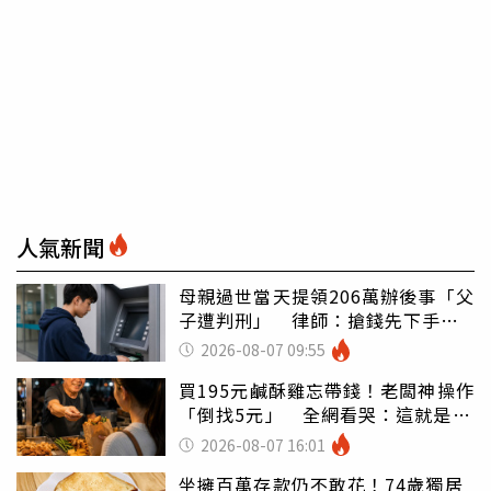
人氣新聞
母親過世當天提領206萬辦後事「父
子遭判刑」 律師：搶錢先下手是
罪
2026-08-07 09:55
買195元鹹酥雞忘帶錢！老闆神操作
「倒找5元」 全網看哭：這就是台
灣
2026-08-07 16:01
坐擁百萬存款仍不敢花！74歲獨居