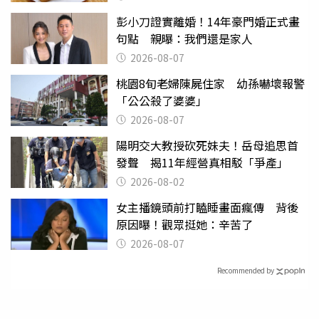
彭小刀證實離婚！14年豪門婚正式畫
句點 親曝：我們還是家人
2026-08-07
桃園8旬老婦陳屍住家 幼孫嚇壞報警
「公公殺了婆婆」
2026-08-07
陽明交大教授砍死妹夫！岳母追思首
發聲 揭11年經營真相駁「爭產」
2026-08-02
女主播鏡頭前打瞌睡畫面瘋傳 背後
原因曝！觀眾挺她：辛苦了
2026-08-07
Recommended by