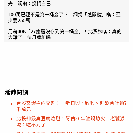
光 網讚：投資自己
100萬已經不是第一桶金了？ 網揭「這關鍵」嘆：至
少要250萬
月薪40K「27歲還沒存到第一桶金」！北漂妹嘆：真的
太難了 每月房租曝
延伸閱讀
台股又爆違約交割！ 新日興、欣興、旺矽合計逾7
千萬元
北投神級臭豆腐熄燈！阿伯36年油鍋熄火 老饕淚
喊：吃不到了