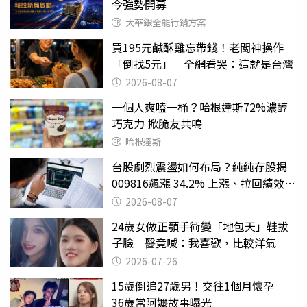
今強勢開募
大華銀全能行銷方案
買195元鹹酥雞忘帶錢！老闆神操作
「倒找5元」 全網看哭：這就是台灣
2026-08-07
一個人爽嗑一桶？哈根達斯72%濃醇
巧克力 掀脆友共鳴
哈根達斯
台股劇烈震盪如何布局？純純存股揭
009816飆漲 34.2% 上漲、拉回績效勝
主動式ETF
2026-08-07
24歲女做正顎手術變「地包天」鞋拔
子臉 醫竟喊：我喜歡，比較洋氣
2026-07-26
15歲倒追27歲男！交往1個月懷孕
36歲當阿嬤故事曝光