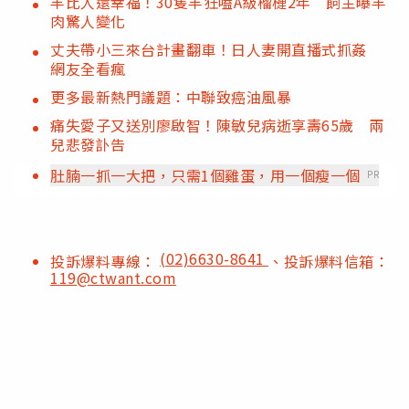
羊比人還幸福！30隻羊狂嗑A級榴槤2年 飼主曝羊
肉驚人變化
丈夫帶小三來台計畫翻車！日人妻開直播式抓姦
網友全看瘋
更多最新熱門議題：中聯致癌油風暴
痛失愛子又送別廖啟智！陳敏兒病逝享壽65歲 兩
兒悲發訃告
肚腩一抓一大把，只需1個雞蛋，用一個瘦一個
PR
(02)6630-8641
投訴爆料專線：
、投訴爆料信箱：
119@ctwant.com