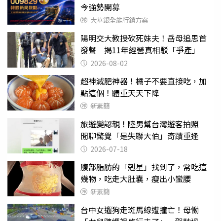
今強勢開募
大華銀全能行銷方案
陽明交大教授砍死妹夫！岳母追思首
發聲 揭11年經營真相駁「爭產」
2026-08-02
超神減肥神器！橘子不要直接吃，加
點這個！體重天天下降
新素簡
旅遊變認親！陸男幫台灣遊客拍照
閒聊驚覺「是失聯大伯」奇蹟重逢
2026-07-18
腹部脂肪的「剋星」找到了，常吃這
幾物，吃走大肚囊，瘦出小蠻腰
新素簡
台中女遛狗走斑馬線遭撞亡！母慟