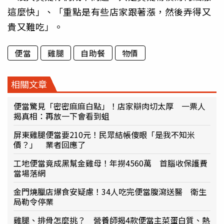
這麼快」、「重點是有些店家跟著漲，然後弄得又
貴又難吃」。
便當
雞腿
自助餐
物價
相關文章
便當驚見「密密麻麻白點」！店家辯肉切太厚 一票人
揭真相：再放一下會看到蛆
屏東雞腿便當要210元！民眾結帳傻眼「是我不知米
價？」 業者回應了
工地便當竟成黑幫金雞母！年撈4560萬 首腦收保護費
當場落網
金門燒臘店爆食安疑慮！34人吃完便當腹瀉送醫 衛生
局勒令停業
雞腿、排骨怎麼挑？ 營養師揭4款便當主菜蛋白質、熱