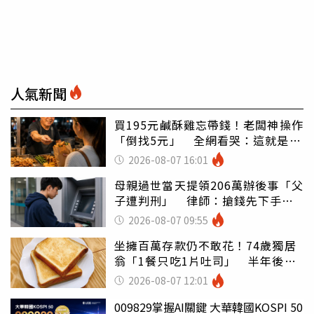
人氣新聞
買195元鹹酥雞忘帶錢！老闆神操作
「倒找5元」 全網看哭：這就是台
灣
2026-08-07 16:01
母親過世當天提領206萬辦後事「父
子遭判刑」 律師：搶錢先下手是
罪
2026-08-07 09:55
坐擁百萬存款仍不敢花！74歲獨居
翁「1餐只吃1片吐司」 半年後暴
瘦嚇壞女兒
2026-08-07 12:01
009829掌握AI關鍵 大華韓國KOSPI 50