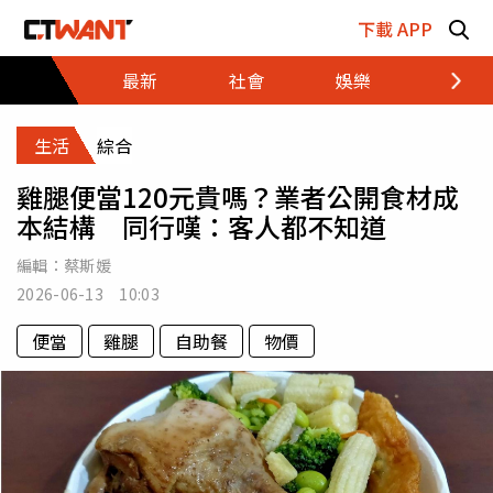
跳至主要內容區塊
下載 APP
最新
社會
娛樂
財經
生活
綜合
雞腿便當120元貴嗎？業者公開食材成
本結構 同行嘆：客人都不知道
編輯：
蔡斯媛
2026-06-13 10:03
便當
雞腿
自助餐
物價