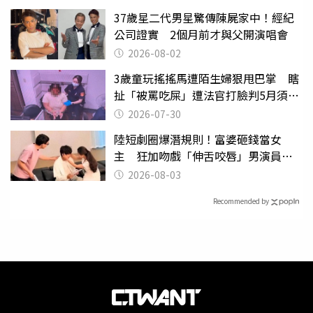
37歲星二代男星驚傳陳屍家中！經紀
公司證實 2個月前才與父開演唱會
2026-08-02
3歲童玩搖搖馬遭陌生婦狠甩巴掌 瞎
扯「被罵吃屎」遭法官打臉判5月須入
監
2026-07-30
陸短劇圈爆潛規則！富婆砸錢當女
主 狂加吻戲「伸舌咬唇」男演員崩
潰
2026-08-03
Recommended by