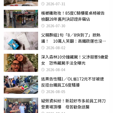
還扯
2026-07-31
檳榔攤助攻！85度C騎樓擺桌椅被告
檢翻28年舊判決認證非竊佔
2026-07-30
父親群組1句「8／8快到了」掀熱
議！ 10萬人笑翻：高鐵疏運也沒列
父親節
2026-08-02
深入森林10分鐘藏屍！父涉殺害9歲愛
女 恐怖藏屍手法全曝光
2026-08-04
逃票告性騷1／OL省172元不甘被逮
反控台鐵員工6度騷擾
2026-08-05
疑勞資糾紛！新莊好市多前員工持刀
登賣場頂樓 母苦勸急送醫