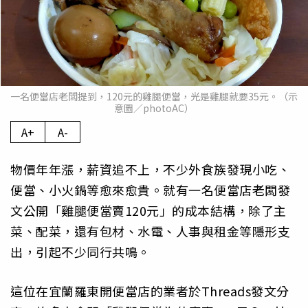
一名便當店老闆提到，120元的雞腿便當，光是雞腿就要35元。（示
意圖／photoAC）
A+
A-
物價年年漲，薪資追不上，不少外食族發現小吃、
便當、小火鍋等愈來愈貴。就有一名便當店老闆發
文公開「雞腿便當賣120元」的成本結構，除了主
菜、配菜，還有包材、水電、人事與租金等隱形支
出，引起不少同行共鳴。
這位在宜蘭羅東開便當店的業者於Threads發文分