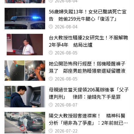
2026-08-04
56歲婦失蹤13年！女兒已聲請死亡宣
告 她偷259元牛腱心「復活了」
2026-08-04
台大教授性騷擾2女研究生！不服解聘
2年爭4年 結局出爐
2026-08-05
她公開恐怖飛行經歷！搭機睡醒褲子
濕了 鄰座男趁熟睡猥褻還疑留體液
2026-08-05
母親過世當天提領206萬辦後事「父子
遭判刑」 律師：搶錢先下手是罪
2026-08-07
陽交大教授殺害連襟案！ 精神科醫
分析「絕非為了爭產」：2年前就已言
行詭異
2026-07-22