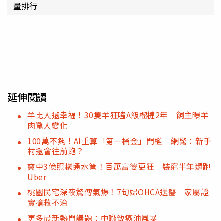
量排行
延伸閱讀
羊比人還幸福！30隻羊狂嗑A級榴槤2年 飼主曝羊
肉驚人變化
100萬不夠！AI重算「第一桶金」門檻 網驚：新手
村還會往前跑？
爽中3億照樣通水管！百萬富婆更狂 裝窮半年還跑
Uber
桃園民宅深夜驚傳氣爆！7旬婦OHCA送醫 家屬證
實搶救不治
更多最新熱門議題：中聯致癌油風暴