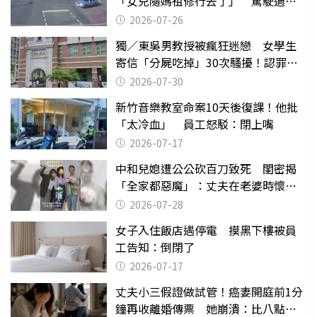
「女兒隨媽祖修行去了」 駕駛過失
致死判9月
2026-07-26
獨／東吳男教授被瘋狂迷戀 女學生
寄信「分屍吃掉」30次騷擾！認罪免
關
2026-07-30
新竹音樂教室命案10天後復課！他批
「太冷血」 員工怒駁：閉上嘴
2026-07-17
中和兒媳遭公公砍百刀致死 閨密揭
「全家都惡魔」：丈夫在老婆時懷孕
摔東西
2026-07-28
女子入住飯店遇停電 摸黑下樓被員
工告知：倒閉了
2026-07-17
丈夫小三假證做試管！癌妻開庭前1分
鐘再收離婚傳票 她崩潰：比八點檔