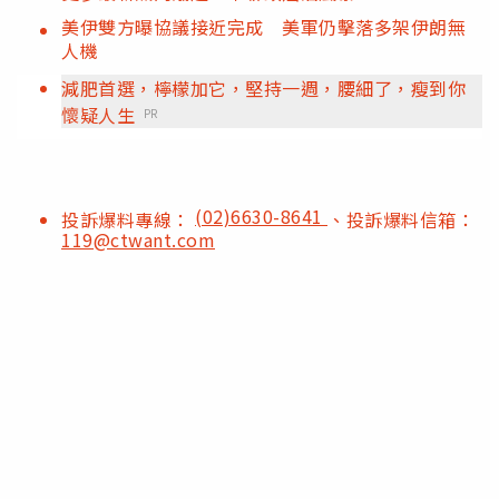
美伊雙方曝協議接近完成 美軍仍擊落多架伊朗無
人機
減肥首選，檸檬加它，堅持一週，腰細了，瘦到你
懷疑人生
PR
(02)6630-8641
投訴爆料專線：
、投訴爆料信箱：
119@ctwant.com